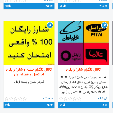
های شارژ دروغین دیگران توجه نکنید ❌
کانال @Pstebane2021 😪ربات کانال
1k
712
14
798
@Pstebanebot کانالمون @stywti533
کانال تلگرام شارژ رایگان
کانال تلگرام بسته و شارژ رایگان
ایرانسل و همراه اول
🔮با ما بمونید ، بی شارژ نمونید 👑 👑
فروش شارژ و بسته ارزان
مـعتبر و بروز ترین کـانال اطلاع رسانی
شـارژ رایگان👇👇 (شارژ = نـت= پول)😍💰
🎁 😎 کـاملا واقـعی 😍 تضمینی ( غیر
واقعی= لفت) ✨ بـا روش هایی بروز و
فروشگاه
فروشگاه
قـانونـی✨ 👨‍🚀پـشتیبانـی کـانال:
6
1k
1k
1k
@MySupportAmir_bot