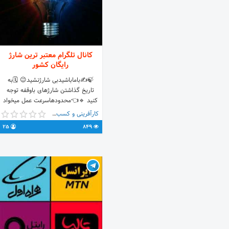
کانال تلگرام معتبر ترین شارژ
رایگان کشور
🍃‌✍باماباشیدبی شارژنشید😉 🗓به
تاریخ گذاشتن شارژهای باوقفه توجه
کنید 🔹👈محدودهاسرعت عمل میخواد
🔹👈هرمیازمان طولانی فعال هستن 📢
کارآفرینی و کسب و کار
تازه ترین اخبارسامانه های اپراتورهای
25
849
مختلف درکانال ما♡ 📇معرفی کانال به
دوستان یادتون نره پشتیبان کانال
@freeshargeir_bot