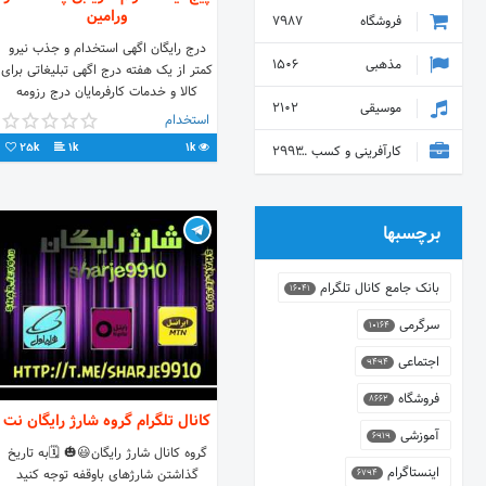
ورامین
فروشگاه
7987
درج رایگان اگهی استخدام و جذب نیرو
مذهبی
1506
کمتر از یک هفته درج اگهی تبلیغاتی برای
کالا و خدمات کارفرمایان درج رزومه
موسیقی
2102
دنبال کنندگان و کارجویان ⚪️ #کاریابی
استخدام
#نیازمندیهای_استخدامی #پاکدشت
25k
1k
1k
کارآفرینی و کسب و کار
2993
#ورامین #قرچک #پیشوا #خاوران
#شهرری #استخدام با قابلیت جستجوی
مکان و شهرک صنعتی مورد نظر شما و
حتی جستجوی نوع شغل درخواستی شما
برچسبها
#pakdasht #varamin #job
#jobs#استخدام #کار #مشاغل
بانک جامع کانال تلگرام
16041
سرگرمی
10164
اجتماعی
9494
فروشگاه
8662
کانال تلگرام گروه شارژ رایگان نت
آموزشی
6919
گروه کانال شارژ رایگان😃🎃 🗓به تاریخ
اینستاگرام
گذاشتن شارژهای باوقفه توجه کنید
6794