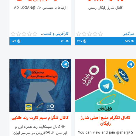
کانال شارژ رایگان رسمی
ارتباط با مهندس 👉 @AD_LOGAN
سرگرمی
کارآفرینی و کسب و کار
174
611
317
571
کانال تلگرام منبع اصلی شارژ
کانال تلگرام سیم کارت رند طلایی
رایگان
💎 کانال سیمکارت رند همراه اول و
You can view and join @sharjj65
ایرانسل 🎉 🗺فروش در سراسر ایران