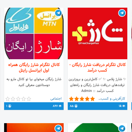
کانال تلگرام دریافت شارژ رایگان -
کانال تلگرام شارژ رایگان همراه
کسب درآمد
اول ایرانسل رایتل
✨ شارژ پلاس ✨ ✅ کامل‌ترین و بروزترین
شارژ رایگان میخوای بیا تو کانال مارو به
ترفندهای دریافت شارژ رایگان و راه‌های
دوستانتون معرفی کنید
کسب درآمد Admin ::
@ChargPlus_pv
کارآفرینی و کسب و کار
اجتماعی
1
846
85
1k