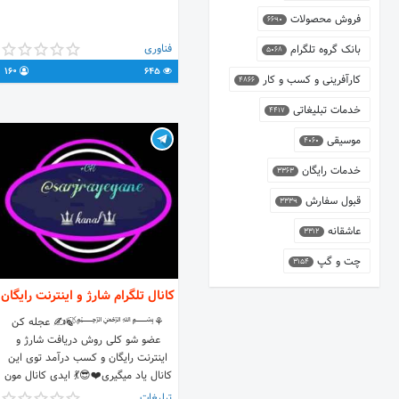
فروش محصولات
6690
فناوری
بانک گروه تلگرام
5068
160
645
کارآفرینی و کسب و کار
4866
خدمات تبلیغاتی
4417
موسیقی
4060
خدمات رایگان
3363
قبول سفارش
3339
عاشقانه
3312
چت و گپ
3154
کانال تلگرام شارژ و اینترنت رایگان
⚘﷽🍃‌✍ عجله کن
عضو شو کلی روش دریافت شارژ و
اینترنت رایگان و کسب درآمد توی این
کانال یاد میگیری❤️😎💃 ایدی کانال مون
🤑👈 @sarjrayegane
تبلیغات