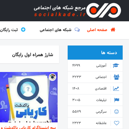
صفحه اصلی
شبکه های اجتماعی
ثبت رایگان
دسته ها
شارژ همراه اول رایگان
آموزشی
4699
اجتماعی
3233
اقتصادی
1408
تبلیغات
3005
سرگرمی
5579
عاشقانه
2323
پیج اینستاگرام کاریابی پاکدشت و