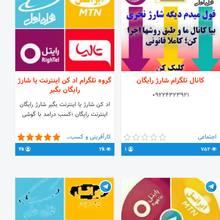
کانال تلگرام شارژ رایگان
گروه تلگرام اد کن اینترنت یا شارژ
رایگان بگیر
09224323921
اد کن شارژ یا اینترنت بگیر شارژ رایگان
اینترنت رایگان ؛کسب درامد با گوشی
اجتماعی
کارآفرینی و کسب و کار
4k
2k
1
752