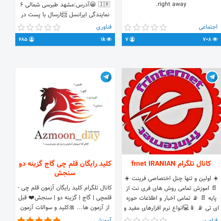
right away.
🇮🇷 😀آدرس:مشهد طبرسی شمالی ۶
نمایندگی ایرانسل 📨ارسال با پست در
کمترین زمان 📡فروش مودمهای TD-LTE
اجتماعی
فناوری
ایرانسل شماره ها ی تماس📞 0915 206
685
1k
7
708
0080 0939 104 1004 👨‍💻ارتباط تلگرام
@goldrond
کانال تلگرام frnet IRANIAN
کلید رایگان قلم چی گاج گزینه دو
سنجش
☀️ اولین و تنها چنل اختصاصی فرینت ☀️
کانال تلگرام کلید رایگان آزمون قلم چی -
📄 اموزش تمامی روش های فری نت از
قلمچی | گاج | گزینه دو | سنجش❤️ قبل
پایه 📄 📡 تمامی اخبار و اطلاعات حوزه
از آزمون ها... 🎀کلید و سوالات آزمون
ای تی 📡 📱💻انواع نرم افزارهای مفید و
قلم چی گاج گزینه دو وسنجش و
کاربردی📱💻 🔒🔗ام تی تحریم رد کن
فناوری
آموزشی