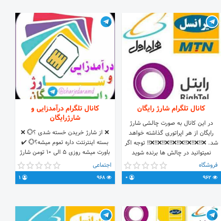
کانال تلگرام شارژ رایگان
کانال تلگرام درآمدزایی و
شارژرایگان
در این کانال به صورت چالشی شارژ
❌ از شارژ خریدن خسته شدی ؟💮 ❌
رایگان از هر اپراتوری گذاشته خواهد
بسته اینترنتت داره تموم میشه؟💮 ✔️
شد. ❌‼❌‼❌‼❌‼❌‼❌‼❌‼❌‼ توجه اگر
باورت میشه روزی 5 الی 10 تومن شارژ
نمیتوانید در چالش ها برنده شوید
رایگان بگیری 😳 😊ترفندش فقط
میتوانید با رفتن به کانال زیر شارژ و
فروشگاه
اجتماعی
اینجاس👇کلیک کن👇
بسته های مورد نظر خود را با قیمتی کمتر
1
968
0
962
https://t.me/sharjedaramd
از مارکت های رسمی دریافت کنید.
@arzanshar