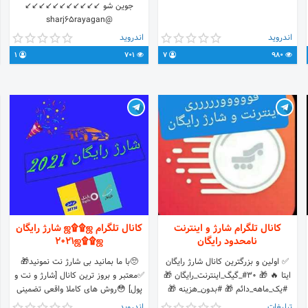
جوین شو ↙️↙️↙️↙️↙️↙️↙️↙️↙️↙️↙️
@sharj65rayagan
@sharj65rayagan
اندروید
اندروید
@sharj65rayagan
1
701
7
980
کانال تلگرام شارژ و اینترنت
کانال تلگرام ஜ۩۩ஜ شارژ رایگان
نامحدود رایگان
2021ஜ۩۩ஜ
✅ اولین و بزرگترین کانال شارژ رایگان
🥺با ما بمانید بی شارژ نت نمونید🎁
ایتا 🔥 🎁 30#_گیگ_اینترنت_رایگان 🎁
✅معتبـر و بروز ترین کانال [شارژ و نت و
#یک_ماهه_دائم 🎁 #بدون_هزینه 🎁
پول] 😳روش های کاملا واقعی تضمینی
#هدیه_ویژه_برای_مردم ❌توجه : به کانال
غیر واقعی بود لف بده😎 👤 پشتیبانی
تبلیغات
اندروید