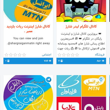
کانال تلگرام لیدر شارژ
کانال شارژ اینترنت ربات بازدید
ممبر ‌.
👑 بـروزترين کـانال شــارژ و ایـنـتـرنـت
You can view and join
رایـگـان در تـلگرام 👑 🎁 #سریعترین
@shargraiganmatin right away.
اطلاع رسانی شارژ های #محدود وسامانه
های #دعوتی ازکانال ما 🎁 📩 ربات جهت
ارتباط با ما 🆔🤖 @Leaderbrhony_bot
فروشگاه
اجتماعی
0
786
7
850