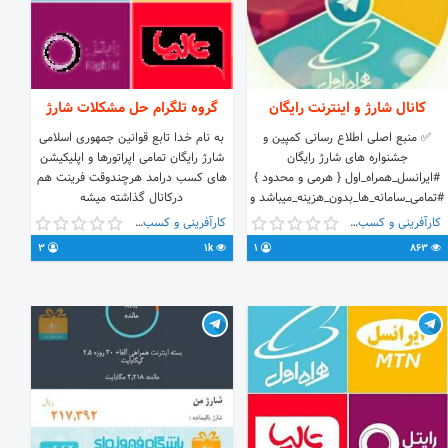
کانال شارژ و اینترنت رایگان
گروه تلگرام حل مشکلات شارژ
✅ منبع اصلی اطلاع رسانی کمپین و
به نام خدا تابع قوانین جمهوری اسلامی
جشنواره های شارژ رایگان
شارژ رایگان تمامی اپراتورها و اپلیکیشن
#ایرانسل_همراه_اول { هرمی و محدود }
های کسب درامد هرچندوقت فرینت هم
#تمامی_سامانه_ها_بدون_هزینه_میباشد و
درکانال گذاشته میشه
بصورت رایگان قابل دریافت میباشد 💟
کارآفرینی و کسب و کار
کارآفرینی و کسب و کار
قول میدم دیگه شارژ نخرید پشتیبانی
3
1k
1
863
مستقیم👇 @saied976