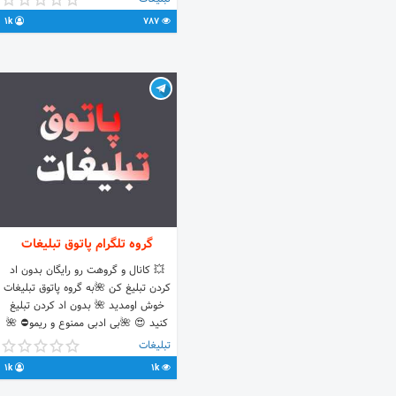
1k
787
گروه تلگرام پاتوق تبلیغات
💥 کانال و گروهت رو رایگان بدون اد
کردن تبلیغ کن 🌺به گروه پاتوق تبلیغات
خوش اومدید 🌺 بدون اد کردن تبلیغ
کنید 😍 🌺بی ادبی ممنوع و ریمو⛔ 🌺
چت برای همه آزاد✅ جهت تبلیغات/
تبلیغات
سنجاق/ اد اجباری برا کانال یا گروهتون
1k
1k
@mll100 کانال اسپانسر 👈 @sharj_i