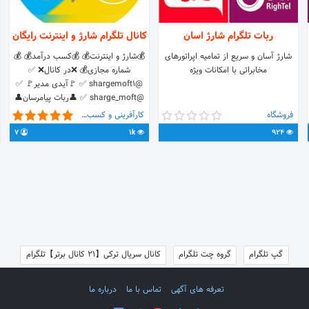
ربات تلگرام شارژ اسان
کانال تلگرام شارژ و اینترنت رایگان
شارژ آسان و سریع از تمامیه اپراتورهای
💰شارژ و اینترنت💰 💰کسب درآمد💰 💰
مخابراتی با امکانات ویژه
شماره مجازی💰 ❌در کانال❌ ✅
@shargemoft1 ✅ 🚩آیدی مدیر🚩 ✅
@sharge_moft ✅ 👤ربات پیامرسان👤
✅ @shargemoft1bot ✅ تبادل=پی وی
فروشگاه
کارآفرینی و کسب و کار
🚫کپی بدون ذکر منبع حرام است🚫
7
1k
924
گپ تلگرام
گروه چت تلگرام
کانال سریال ترکی【21 کانال برتر】تلگرام
تعرفه های آگهی
تماس با ما
درباره ما