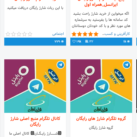
ايرانسل_همراه اول
با این ربات شارژ رایگان دریافت میکنید
اگه میخواین از خرید شارژ راحت بشید
کد سامانه ها را بفرستید به سرشماره
های مورد نظر و با کد خودتان دوستانتان
را دعوت کنید و شارژ رایگان بگیرید
کارآفرینی و کسب و کار
اجتماعی
779
19k
32
1k
گروه تلگرام شارژ های رایگان
کانال تلگرام منبع اصلی شارژ
رایگان
گروه شارژ رایگان
🅾شــــــــــــــارژ رایــــگـــــان🅾 کانال اصلی ما