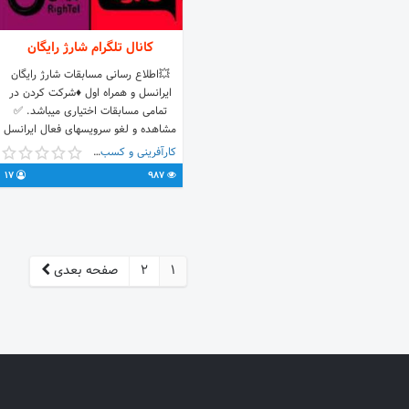
کانال تلگرام شارژ رایگان
💥اطلاع رسانی مسابقات شارژ رایگان
ایرانسل و همراه اول ♦️شرکت کردن در
تمامی مسابقات اختیاری میباشد. ✅
مشاهده و لغو سرویسهای فعال ایرانسل
و همراه اول با شماره گیری کد : 📞
کارآفرینی و کسب و کار
*800# *********************
17
987
1
2
صفحه بعدی