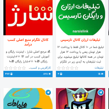
تبلیغات ارزان کانال نارسیس
کانال تلگرام منبع اصلی کسب
درآمد
تبلیغ شما در 10 کانال فقط با پرداخت 12
💰 مرجع اصلی شارژ ، اینترنت رایگان و
هزار تومان یعنی با پرداخت 12 هزار
آموزش کسب در آمد 💯 ♾↲اینترنت
تومان در همه کانالها تبلیغ میشوید برای
رایگان 🎁↳ ♾↲شارژ رایگان 🎁↳
ثبت تبلیغتان به آیدی زیر در تلگرام
♾↲نرم افزار های کسب در آمد 🎁↳
مراجعه کنید @beat4you3
تبلیغات
کارآفرینی و کسب و کار
@sharj66rayaganbot ارتباط با ادمین
477
828
4
1k