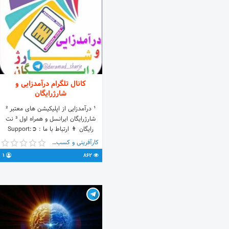
کانال تلگرام درآمدزایی و
شارژرایگان
¹ درآمدزایی از اپلیکیشن های معتبر ²
شارژرایگان ایرانسل و همراه اول ³ نت
رایگان 👨‍ ارتباط با ما : ➲Support:
@brhony { کپی با ذکر منبع الزامی
کارآفرینی و کسب و کار
میباشد } 〰〰〰〰〰〰〰〰 🆔
1
862
@daramad_sharje ➲
@Amoozeshshrjj