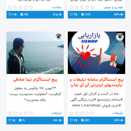
#تبلیغات_دایرکت نظری: کارشناس
🚘اطلاعات خودرویی ⚙️مطالب فنی
خودرو و موتور
سلامت
بهداشت عمومی و کارشناس ارشد
10k
3k
715
3k
372
949
مدیریت بهداشت و درمان
پیج اینستاگرام سامانه تبلیغات و
پیج اینستاگرام نیما صادقی
نیازمندیهای اینترنتی آی آی شاپ
۲۳بهمن ۷۵ چالوس یه معلول
باما در کسب و کارتان اول شوید
گرافیست *معلولیت محدودیت نیست
#سامانه_نیازمندیها #ثبت_رایگان_آگهی
بلکه معذوریت*
#خرید_فروش www.t.me/iishopi
09396531535
تبلیغات
تبلیغات
1k
9
771
3k
631
749