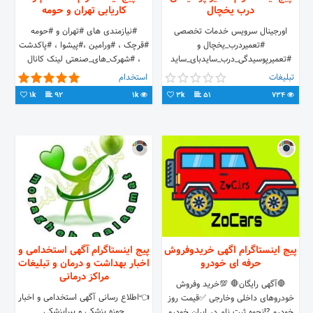
درب یخچال
کاریابی تهران و حومه
اورجینال سرویس خدمات تخصصی
#نیازمندی های #تهران و #حومه
#تعمیردرب_یخچال و
#قرچک ، #ورامین ،#پیشوا ، #پاکدشت
#تعمیرپوسیدگی_درب_سایدبای_ساید
، #شهرک_های_صنعتی لینک کانال
#اورجینال_سرویس بازسازی وررفع
تلگرام.#نیازمندی های #تهران و #حومه
تبلیغات
استخدام
پوسیدگی وزنگ زدگی درب یخچال وساید
#قرچک ، #ورامین ،#پیشوا ، #پاکدشت
1k
92
1k
3k
51
734
بای ساید
، #شهرک_های_صنعتی لینک کانال
تلگرام
پیج اینستاگرام اگهی خریدوفروش
پیج اینستاگرام آگهی استخدامی و
حرفه ای خودرو
اخبار بهداشت و درمان و تبلیغات
مراکز درمانی
🛑آگهی رایگان🛑 💯خرید وفروش
👈اطلاع رسانی آگهی استخدامی و اخبار
خودروهای داخلی وخارجی ✅قیمت روز
حوزه پزشکی و پیراپزشکی
خودرو ⁉️نحوه ثبت نام در ایران خودرو