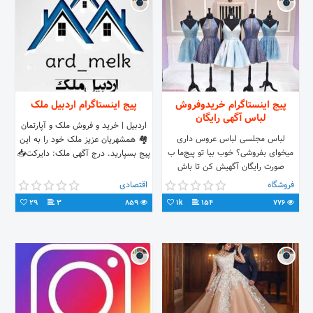
لیفتراک، لودر، بولدوزر و جرثقیل در
سایت مشتری و یا تعمیرگاه مرکزی
لیفتراک ایرانیان به همراه گارانتی می
باشد. دفتر فروش تهران: ☎️ 021-
56716179 📲 09122168474
🆔@iranianforklift لینک آدرس
نمایشگاه:
پیج اینستاگرام خریدوفروش
پیج اینستاگرام اردبیل ملک
https://goo.gl/maps/Ssoq27YKhRJdBPc78
لباس آگهی رایگان
اینستاگرام:
اردبیل | خرید و فروش ملک و آپارتمان
https://www.instagram.com/sanaat_liftrak_iranian
لباس مجلسی لباس عروس داری
🏘 همشهریان عزیز ملک خود را به این
ایمیل:
میخوای بفروشی؟ خوب بیا تو پیج‌ما ب
پیج بسپارید. درج آگهی ملک: دایرکت📥
sanaat.forklift.iranian@gmail.com
صورت رایگان آگهیش کن تا باش
آپارات:
مشتری پیدا بشه یا لباس با قیمت
فروشگاه
اقتصادی
https://www.aparat.com/IranianForklift
ارزون میخوای؟ توی پیج من انواع لباس
29
3
859
1k
154
776
#بازرگانی_لیفتراک_ایرانیان
عروس لباس مجلسی کیف کفش دست
دوم باقیمت خوب میتونی پیدا کنی و از
فروشندش بخری ب همین راحتی فالو
یادت نره🍃