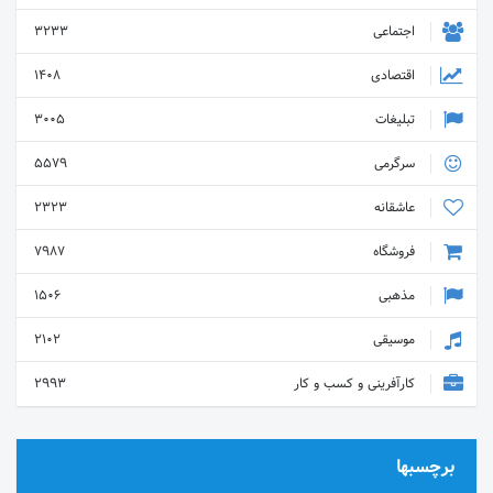
اجتماعی
3233
اقتصادی
1408
تبلیغات
3005
سرگرمی
5579
عاشقانه
2323
فروشگاه
7987
مذهبی
1506
موسیقی
2102
کارآفرینی و کسب و کار
2993
برچسبها