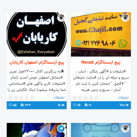
مشاغل 3)رزومه ساز آنلاین icv
4)enema(تبلیغات مارکتینگ 5)آنتی
ویروس پادویش و همینطور مشاوره
کسب درآمد آنلاین شغل دوم با کمترین
سرمایه کارشناس فروش سارانی
09358730386 09192192149
پیج اینستاگرام Nesab
پیج اینستاگرام اصفهان کاریابان
#تبلیغات و #آگهی رایگان ، آسان ،
🕭به بزرگترین کانال 23000هزار نفری
سریع و حرفه ای را در #سایت تبلیغاتی
#مشاغل اصفهان خوش آمدید (تمام
" #گجیل " امتحان کنین با ثبت نام
#تبلیغات کاری وآگهی های #استخدامی
آسان ، سریع و بدون هزینه
شما پذیرفته میشود) لینک تلگرامی زیر را
دنبال کنید👇
تبلیغات
تبلیغات
5k
439
1k
8k
61
768