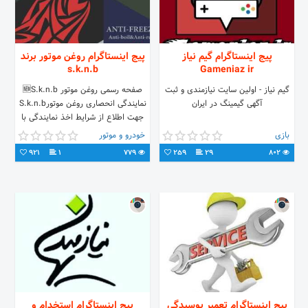
پیج اینستاگرام گیم نیاز
پیج اینستاگرام روغن موتور برند
s.k.n.b
Gameniaz ir
گیم نیاز - اولین سایت نیازمندی و ثبت
صفحه رسمی روغن موتور 🆕S.k.n.b
آگهی گیمینگ در ایران
نمایندگی انحصاری روغن موتورS.k.n.b
جهت اطلاع از شرایط اخذ نمایندگی با
شماره۰۹۳۸۲۳۲۸۸۲۲تماس بگیرید☎️
بازی
خودرو و موتور
921
1
779
259
29
802
پیج اینستاگرام تعمیر پوسیدگی
پیج اینستاگرام استخدام و