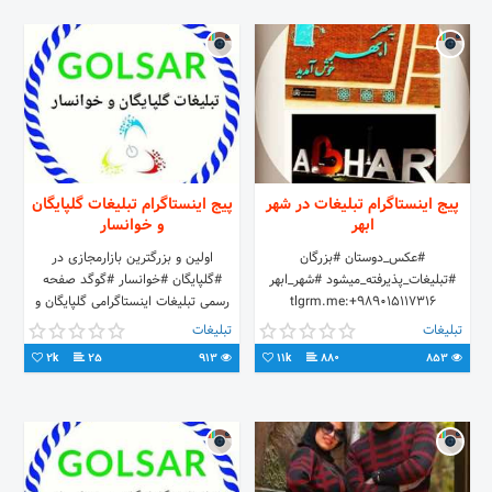
پیج اینستاگرام تبلیغات در شهر
پیج اینستاگرام تبلیغات گلپایگان
ابهر
و خوانسار
#عکس_دوستان #بزرگان
اولین و بزرگترین بازارمجازی در
#تبلیغات_پذیرفته_میشود #شهر_ابهر
#گلپایگان #خوانسار #گوگد صفحه
tlgrm.me:+989015117316
رسمی تبلیغات اینستاگرامی گلپایگان و
خوانسار درج انواع
تبلیغات
تبلیغات
#آگهی،#محصولات،#نیازمندی و #شغل
2k
25
913
11k
880
853
شما