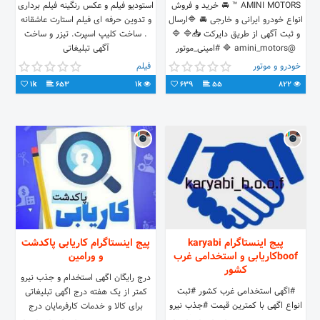
AMINI MOTORS ™ 🚘 خرید و فروش
استودیو فیلم و عکس رنگینه فیلم برداری
انواع خودرو ایرانی و خارجی 🚘 🔷ارسال
و تدوین حرفه ای فیلم استارت عاشقانه
و ثبت آگهی از طریق دایرکت 📥🔷 🔷
. ساخت کلیپ اسپرت. تیزر و ساخت
@amini_motors 🔷 #امینی_موتور
آگهی تبلیغاتی
خودرو و موتور
فیلم
1k
653
1k
639
55
822
پیج اینستاگرام karyabi
پیج اینستاگرام کاریابی پاکدشت
boofکاریابی و استخدامی غرب
و ورامین
کشور
درج رایگان اگهی استخدام و جذب نیرو
#اگهی استخدامی غرب کشور #ثبت
کمتر از یک هفته درج اگهی تبلیغاتی
انواع اگهی با کمترین قیمت #جذب نیرو
برای کالا و خدمات کارفرمایان درج