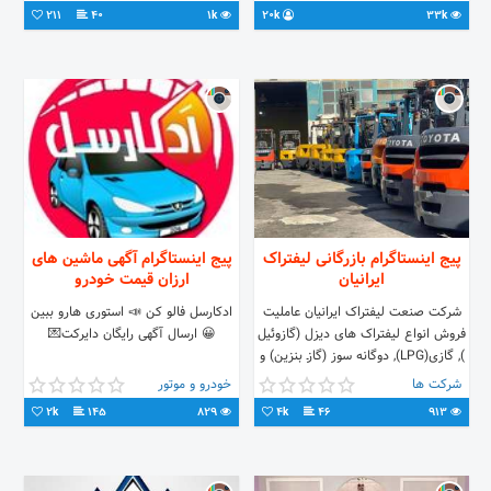
ساعت سنجاق میشه
211
40
1k
20k
33k
لینک🔻https://t.me/+FxqsCjA8rGZmM2U0
آیدی مدیر👈 @bazcczar
پیج اینستاگرام بازرگانی لیفتراک
پیج اینستاگرام آگهی ماشین های
ایرانیان
ارزان قیمت خودرو
شرکت صنعت لیفتراک ایرانیان عاملیت
ادکارسل فالو کن 📣 استوری هارو ببین
فروش انواع لیفتراک های دیزل ‍‍‍(گازوئیل
😀 ارسال آگهی رایگان دایرکت💌
), گازی(LPG), دوگانه سوز (گازـ بنزین) و
برقی (باطری-شارژی) در تناژ 1 الی 40
شرکت ها
خودرو و موتور
تن در برندهای تویوتا و کوماتسو. این
2k
145
829
4k
46
913
شرکت آمادگی عقد قرارداد جهت
سرویس، نگهداری، نوسازی و تامین
قطعات انواع ماشین آلات سبک و
سنگین راهسازی و ساختمانی از قبیل