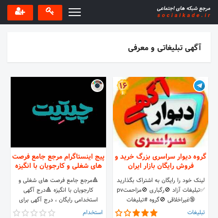
آگهی تبلیغاتی و معرفی
16
گروه دیوار سراسری بزرگ خرید و
پیج اینستاگرام مرجع جامع فرصت
فروش رایگان بازار ایران
های شغلی و کارجویان با انگیزه
لینک خود را رایگان به اشتراک بگذارید
🔺مرجع جامع فرصت های شغلی و
✅تبلیغات آزاد 🚫رگباری 🚫مزاحمتpv
کارجویان با انگیزه 🔺درج آگهی
🔞غیراخلاقی 🚫گروه #تبلیغات
استخدامی رایگان ، درج آگهی برای
آزاد=ریموو 50نفر اد کنی پستت✅4
کارجویان
تبلیغات
استخدام