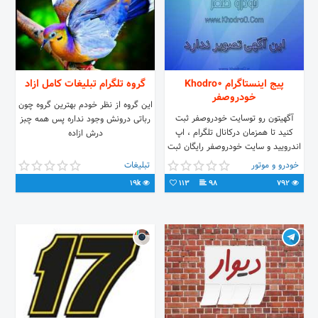
پیج اینستاگرام Khodro0
گروه تلگرام تبلیغات کامل ازاد
خودروصفر
این گروه از نظر خودم بهترین گروه چون
آگهیتون رو توسایت خودروصفر ثبت
رباتی درونش وجود نداره پس همه چبز
کنید تا همزمان درکانال تلگرام ، اپ
درش ازاده
اندرویید و سایت خودروصفر رایگان ثبت
بشه. اپ اندرویید
خودرو و موتور
تبلیغات
www.app.khodro0.com +آگهی
19k
113
98
792
جدید