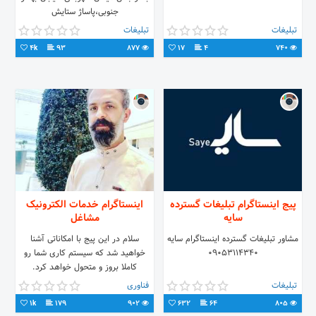
جنوبی،پاساژ ستایش
تبلیغات
تبلیغات
4k
93
877
17
4
740
پیج اینستاگرام تبلیغات گسترده
اینستاگرام خدمات الکترونیک
سایه
مشاغل
مشاور تبلیغات گسترده اینستاگرام سایه
سلام در این پیج با امکاناتی آشنا
09053114340
خواهید شد که سیستم کاری شما رو
کاملا بروز و متحول خواهد کرد.
کارشناس ارشد فروش 1)کارت ویزیت
تبلیغات
فناوری
الکترونیک 2)کد های ussd (ستاره مربع
1k
179
902
632
64
805
)خطوط جدید تلفن همراه برای صاحبین