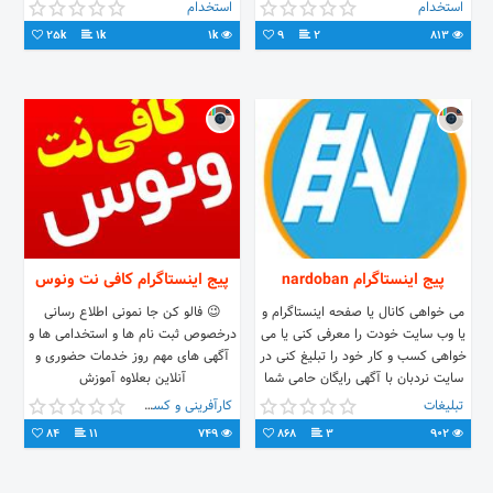
#استخدامی #ثبت پروژه#درج اگهی
رزومه دنبال کنندگان و کارجویان ⚪️
استخدام
استخدام
کارفرمایان #مشاغل #دنبال کارمیگردی
#کاریابی #نیازمندیهای_استخدامی
25k
1k
1k
9
2
813
خوب جایی اومدی
#پاکدشت #ورامین #قرچک #پیشوا
#خاوران #شهرری #استخدام با قابلیت
جستجوی مکان و شهرک صنعتی مورد
نظر شما و حتی جستجوی نوع شغل
درخواستی شما #pakdasht #varamin
#job #jobs#استخدام #کار #مشاغل
پیج اینستاگرام nardoban
پیج اینستاگرام کافی نت ونوس
می خواهی کانال یا صفحه اینستاگرام و
😉 فالو کن جا نمونی اطلاع رسانی
یا وب سایت خودت را معرفی کنی یا می
درخصوص ثبت نام ها و استخدامی ها و
خواهی کسب و کار خود را تبلیغ کنی در
آگهی های مهم روز خدمات حضوری و
سایت نردبان با آگهی رایگان حامی شما
آنلاین بعلاوه آموزش
هستیم
تبلیغات
کارآفرینی و کسب و کار
84
11
749
868
3
902