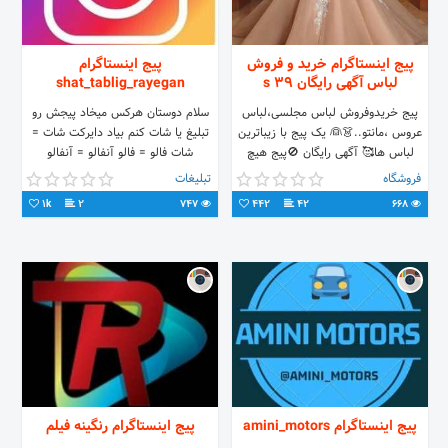
پیج اینستاگرام خرید و فروش
پیج اینستاگرام
لباس آگهی رایگان 39 s
shat_tablig_rayegan
پیج خریدوفروش لباس مجلسی،لباس
سلام دوستان هرکس میخاد پیجش رو
عروس ،مانتو..👗👰 یک پیج با زیباترین
تبلیغ یا شات کنم بیاد دایرکت شات =
لباس ها🥰 آگهی رایگان 🚫پیج هیچ
شات فالو = فالو آنفالو = آنفالو
مسئولیتی در قبال خرید و فروش شما
فروشگاه
تبلیغات
ندارد🚫
1k
2
747
442
42
668
پیج اینستاگرام amini_motors
پیج اینستاگرام رنگینه فیلم