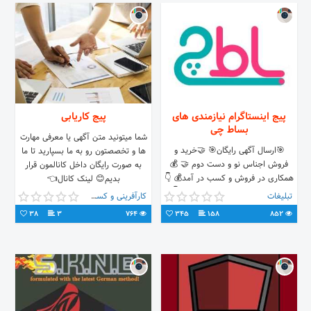
پیج اینستاگرام نیازمندی های
پیج کاریابی
بساط چی
شما میتونید متن آگهی یا معرفی مهارت
🎯ارسال آگهی رایگان🎯 🤝خرید و
ها و تخصصتون رو به ما بسپارید تا ما
فروش اجناس نو و دست دوم 🤝 💰
به صورت رایگان داخل کانالمون قرار
همکاری در فروش و کسب در آمد💰 👇
بدیم😊 لینک کانال👈
وارد سایت شو و آگهیتو ثبت کن 👇
t.me/agahi_kar1
تبلیغات
کارآفرینی و کسب و کار
38
3
764
345
158
852