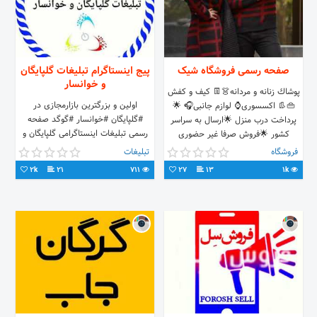
صفحه رسمی فروشگاه شیک
پیج اینستاگرام تبلیغات گلپایگان
و خوانسار
پوشاك زنانه و مردانه👗👖 کیف و کفش
اولین و بزرگترین بازارمجازی در
👜👢 اکسسوری⌚ لوازم جانبی🎧 🌟
#گلپایگان #خوانسار #گوگد صفحه
پرداخت درب منزل 🌟ارسال به سراسر
رسمی تبلیغات اینستاگرامی گلپایگان و
کشور 🌟فروش صرفا غیر حضوری
خوانسار درج انواع
فروشگاه
تبلیغات
#آگهی،#محصولات،#نیازمندی و #شغل
2k
21
711
27
13
1k
شما