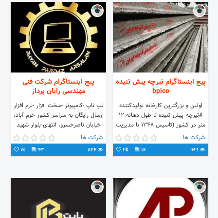
پیج اینستاگرام تیرچه پیش تنیده
پیج اینستاگرام شرکت فنی
bpico
مهندسی رایان پرداز
اولین و بزرگترین کارخانه تولیدکننده
لپ تاپ -کامپیوتر -سخت افزار -نرم افزار
#تیرچه_پیش_تنیده تا طول دهانه ۱۲
ارسال رایگان به سراسر کشور خرم آباد،
متر در کشور (تاسیس ۱۳۴۸ با مدیریت
خیابان ناصرخسرو، انتهای بلوار شهید
آقای مهندس اکبر دانشگر)
نادمی ۰۶۶-۳۳۲۰۷۲۱۵ ۰۹۱۶۵۵۵۵۶۰۴
شرکت ها
شرکت ها
09127508864 مهندس جیحون
طولابی
1k
43
824
2k
16
621