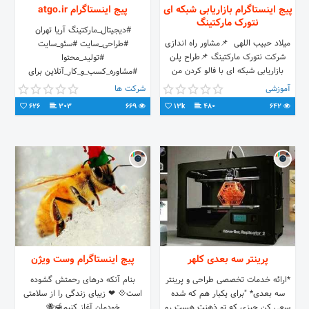
پیج اینستاگرام بازاریابی شبکه ای
پیج اینستاگرام atgo.ir
نتورک مارکتینگ
#دیجیتال_مارکتینگ آریا تهران
میلاد حبیب اللهی ‌ 📌مشاور راه اندازی
#طراحی_سایت #سئو_سایت
شرکت نتورک مارکتینگ 📌طراح پلن
#تولید_محتوا
بازاریابی شبکه ای با فالو کردن من
#مشاوره_کسب_و_کار_آنلاین برای
دانش ؛ نگرش و مهارت خود را ارتقا
اطلاعات بیشتر وارد وب سایت شوید
آموزشی
شرکت ها
دهید
626
303
669
13k
480
642
پرینتر سه بعدی کلهر
پیج اینستاگرام وست ویژن
*ارائه خدمات تخصصی طراحی و پرینتر
بنام آنکه درهای رحمتش گشوده
سه بعدی* "برای یکبار هم که شده
است💠 ❤ زیبای زندگی را از سلامتی
سعی کن چیزی که تو ذهنت هست رو
خودمان آغاز کنیم🍯🐝