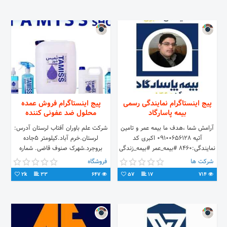
باشماره 09059988652درارتباط باشیم
پیج اینستاگرام نمایندگی رسمی
پیج اینستاگرام فروش عمده
بیمه پاسارگاد
محلول ضد عفونی کننده
آرامش شما ،هدف ما بیمه عمر و تامین
شرکت علم باوران آفتاب لرستان آدرس:
آتیه ۰۹۱۰۰۶۵۶۱۲۸ اکبری کد
لرستان.خرم آباد.کیلومتر ۵جاده
نمایندگی:۸۴۶۰ #بیمه_عمر #بیمه_زندگی
بروجرد.شهرک صنوف قاضی. شماره
#بیمه
تماس: 09163612872
شرکت ها
فروشگاه
#بیمه_پاسارگاد#بیمه_عمر_و_تامین_آتیه_پاسارگاد
تلگرام@tamisshoor
2k
33
647
57
17
714
با بیمه عمر آینده تو بساز