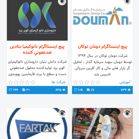
پیج اینستاگرام دومان توکان
پیج اینستاگرام نانوكيميا بتادين
ضدعفوني كننده
شرکت دومان توکان در سال ۱۳۹۴
شرکت دانش بنیان داروسازی نانوکیمیای
توسط دومان سهند سرمایه گذار ، تحلیل
کویر یزد توليدكننده محلول ضدعفوني
گر بازار های مالی و کار آفرین سریالی
دست و سطح با برند فارماسين پوويدون
تاسیس شد
آيوداين(بتادين) با برند فارمادين
آموزشی
شرکت ها
03538411375
199
30
635
10k
17
734