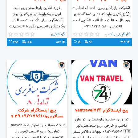
🎗شرکت بازرگانی زمین اکتشاف ابتکار ۰
خرید آنلاین بلیط سفر رزرو بلیط
⭕️بزرگترین وارد کننده ی دستگاه های
اتوبوس،هواپیما،تور بزرگترین پیج
اورجینال ۰ #فلزیاب#طلایاب#گنج_یاب ۰
گردشگری ایران 🔷️خدمات مسافرتی
📲تماس : 09198738158 .
وگردشگری #بلیط_رایگان با #بلیت_نت
@felezyab_ebtekar
💎#ساده#سریع#ارزان
کارآفرینی و کسب و کار
گردشگری
28k
175
812
1k
86
703
پیج اینستاگرام vantravel724
پیج اینستاگرام شرکت
مسافربری09120786101 39 s
تور وان ،استانبول،ارمنستان.. تورهای
شرکت مسافربری تعاونی۵ taavoni5 |
داخلی و خارجی رزرو بلیط،هتل،تور
تعاونی۵ رزرو #بلیط_اتوبوس با
WhatsApp 09120786101 🇹🇷ترانسفر
#تخفیف_ویژه با اتوبوس های مدرن