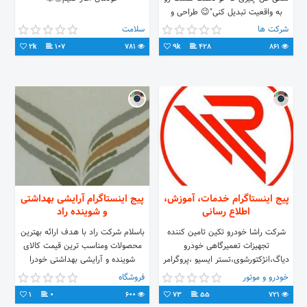
به واقعیت تبدیل کنی"😉 طراحی و
ساخت انواع قطعات فلزی و پلاستیکی
شرکت ها
سلامت
شامل: - انواع چرخدنده ها - انواع
2k
107
781
9k
428
861
کاورها، کیس ها و درب و بدنه ها -
انواع قطعات خودرویی - انواع قطعات
لوازم خانگی و تجهیزات صنعتی و سایر
خدمات
https://www.instagram.com/3dprinter.kalhor/
کلهر 09125120396
پیج اینستاگرام خدمات، آموزش،
پیج اینستاگرام آرایشی بهداشتی
اطلاع رسانی
و شوینده راد
شرکت راشا خودرو تکین تامین کننده
باسلام شرکت راد با هدف ارائه بهترین
تجهیزات تعمیرگاهی خودرو
محصولات ومناسب ترین قیمت کالای
دیاگ،انژکتورشوی،تستر ایسیو ،پروگرامر
شوینده و آرایشی بهداشتی خودرا
،تستر سیم کشی ۰۹۱۲۰۹۸۲۰۸۳
باقیمت های باورنکردنی بفروش
خودرو و موتور
فروشگاه
۰۹۲۰۲۸۰۳۱۰۰ ۰۲۱۶۵۲۶۳۸۶۳
می‌رساند ونیز آماده جهت تهاترمیباشد
1
0
600
73
55
721
اطلاعات بیشتر از طریق واتساپ یاتلگرام