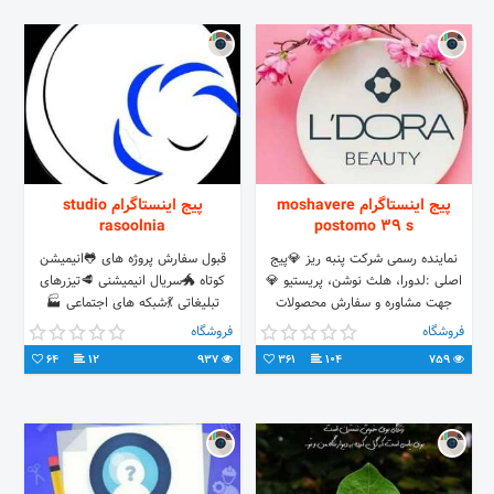
پیج اینستاگرام moshavere
پیج اینستاگرام studio
rasoolnia
postomo 39 s
نماینده رسمی شرکت پنبه ریز 💎پیج
قبول سفارش پروژه های 🐸انیمیشن
اصلی :لدورا، هلث نوشن، پریستیو 💎
کوتاه 🐲سریال انیمیشنی 🥩تیزرهای
جهت مشاوره و سفارش محصولات
تبلیغاتی 💃شبکه های اجتماعی 🏭
گیاهی لدورا🌿 👈دایرکت و واتساپ
مدلسازی و سیمولیشن های سه بعدی
فروشگاه
فروشگاه
09056838499
صنعتی و ...
64
12
937
361
104
759