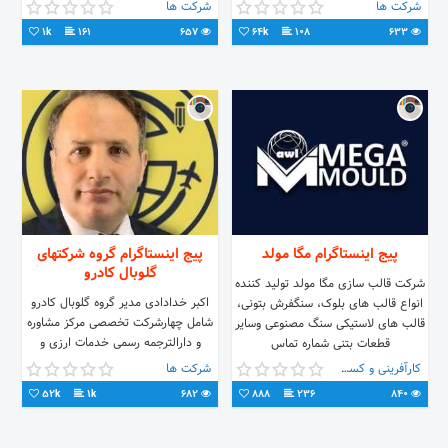
#microsoft #Mikrotik
ارائه اخبار روز دنیای فولاد
شرکت ها
شرکت ها
https://www.aparat.com/IranianForklift
#Virtualization #Wireless
1k
161
657
64k
108
633
#بازرگانی_لیفتراک_ایرانیان
#cctvcamera
پیج اینستاگرام مگا مولد
پیج اینستاگرام گروه شرکتهای
گلوبال کادرو
شرکت قالب سازی مگا مولد تولید کننده
اکبر خدادادی مدیر گروه گلوبال کادرو
انواع قالب های بلوک، سنگفرش بتونی،
‌‌شامل چهارشرکت تخصصی مرکز مشاوره
قالب های لاستیکی سنگ مصنوعی وسایر
و دارالترجمه رسمی خدمات ارزی و
قطعات بتنی شماره تماس
بازرگانی واملاک بیمه توریسم
:00905423596789
کارآفرینی و کسب و کار
شرکت ها
52k
1k
682
888
236
840