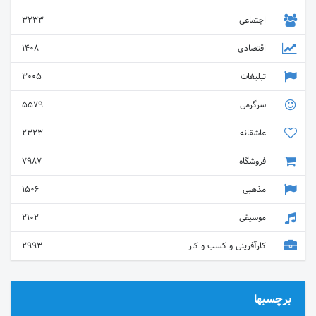
اجتماعی
3233
اقتصادی
1408
تبلیغات
3005
سرگرمی
5579
عاشقانه
2323
فروشگاه
7987
مذهبی
1506
موسیقی
2102
کارآفرینی و کسب و کار
2993
برچسبها