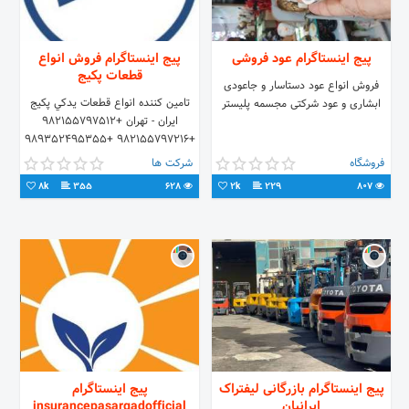
پیج اینستاگرام عود فروشی
پیج اینستاگرام فروش انواع
قطعات پكيج
فروش انواع عود دستاسار و جاعودی
تامين كننده انواع قطعات يدكي پكيج
ابشاری و عود شرکتی مجسمه پلیستر
ايران - تهران +982155797512
+982155797216 +989352495355
فروشگاه
شرکت ها
8k
355
628
2k
229
807
پیج اینستاگرام بازرگانی لیفتراک
پیج اینستاگرام
ایرانیان
insurancepasargadofficial