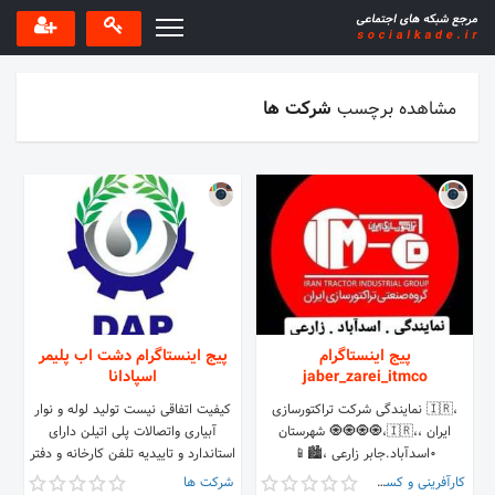
مشاهده برچسب
شرکت ها
پیج اینستاگرام
پیج اینستاگرام دشت اب پلیمر
jaber_zarei_itmco
اسپادانا
،🇮🇷 نمایندگی شرکت تراکتورسازی
کیفیت اتفاقی نیست تولید لوله و نوار
ایران ،،🇮🇷،🧿🧿🧿🧿 شهرستان
آبیاری واتصالات پلی اتیلن دارای
۰اسدآباد.جابر زارعی ،🏙️📱
استاندارد و تاییدیه تلفن کارخانه و دفتر
09187159672،_09188159672
فروش 15 الی 03146696314
کارآفرینی و کسب و کار
شرکت ها