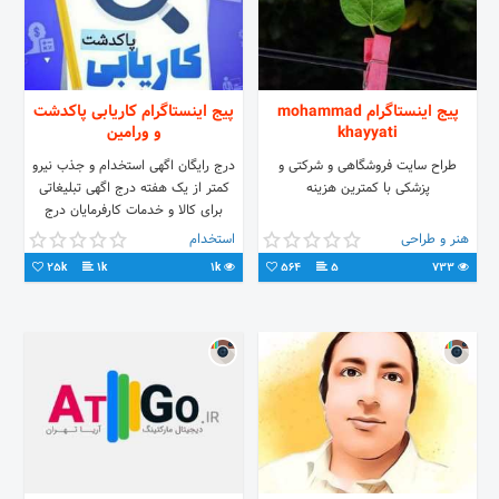
پیج اینستاگرام mohammad
پیج اینستاگرام کاریابی پاکدشت
khayyati
و ورامین
طراح سایت فروشگاهی و شرکتی و
درج رایگان اگهی استخدام و جذب نیرو
پزشکی با کمترین هزینه
کمتر از یک هفته درج اگهی تبلیغاتی
برای کالا و خدمات کارفرمایان درج
رزومه دنبال کنندگان و کارجویان ⚪️
هنر و طراحی
استخدام
#کاریابی #نیازمندیهای_استخدامی
25k
1k
1k
564
5
733
#پاکدشت #ورامین #قرچک #پیشوا
#خاوران #شهرری #استخدام با قابلیت
جستجوی مکان و شهرک صنعتی مورد
نظر شما و حتی جستجوی نوع شغل
درخواستی شما #pakdasht #varamin
#job #jobs#استخدام #کار #مشاغل