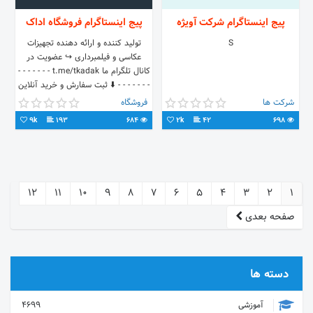
پیج اینستاگرام شرکت آویژه
پیج اینستاگرام فروشگاه اداک
S
تولید کننده و ارائه دهنده تجهیزات
عکاسی و فیلمبرداری ↪️ عضویت در
کانال تلگرام ما t.me/tkadak - - - - - - -
- - - - - - - ⬇️ ثبت سفارش و خرید آنلاین
شرکت ها
فروشگاه
9k
193
684
2k
42
698
12
11
10
9
8
7
6
5
4
3
2
1
صفحه بعدی
دسته ها
آموزشی
4699