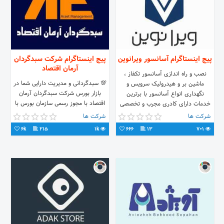
پیج اینستاگرام آسانسور ویرانوین
پیج اینستاگرام شرکت سبدگردان
آرمان اقتصاد
نصب و راه اندازی آسانسور تکفاز ،
💯 سبدگردانی و مدیریت دارایی شما در
ماشین بر و هیدرولیک سرویس و
بازار بورس شرکت سبدگردان آرمان
نگهداری انواع آسانسور با برترین
اقتصاد با مجوز رسمی سازمان بورس با
خدمات دارای کادری مجرب و تخصصی
هفت سال سابقه فعالیت رسمی
شرکت ها
شرکت ها
مدیریت دارایی شما را در بازار بورس می
6k
215
1k
666
13
701
پذیرد حداقل مبلغ 100 میلیون تومان