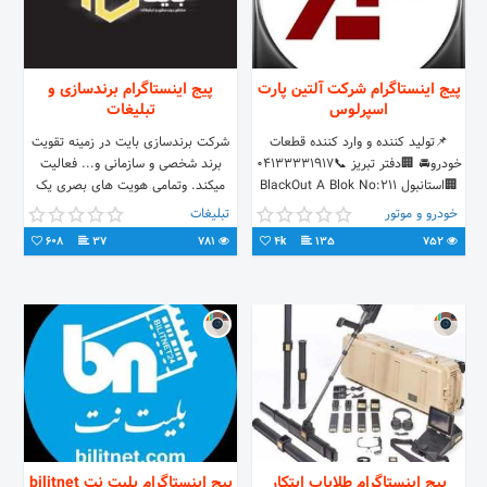
پیج اینستاگرام شرکت آلتین پارت
پیج اینستاگرام برندسازی و
اسپرلوس
تبلیغات
📌تولید کننده و وارد کننده قطعات
شرکت برندسازی بایت در زمینه تقویت
خودرو🚘 🏢دفتر تبریز 📞04133331917
برند شخصی و سازمانی و... فعالیت
🏢استانبول BlackOut A Blok No:211
میکند. وتمامی هویت های بصری یک
D.No:64 📞PK:34384 Şişli
سازمان را طراحی و اجرا می کند تولید
خودرو و موتور
تبلیغات
محتوا،مدیریت سازمان،مدیریت، مدیریت
608
37
781
4k
135
752
فضای مجازی،مدیریت تبلیغات سازمان
طراحی لوگو،عکاسی کلیپ سازی و ....
از خدمات شرکا برندسازی بایت می
باشد.
پیج اینستاگرام طلایاب ابتکار
پیج اینستاگرام بلیت نت bilitnet