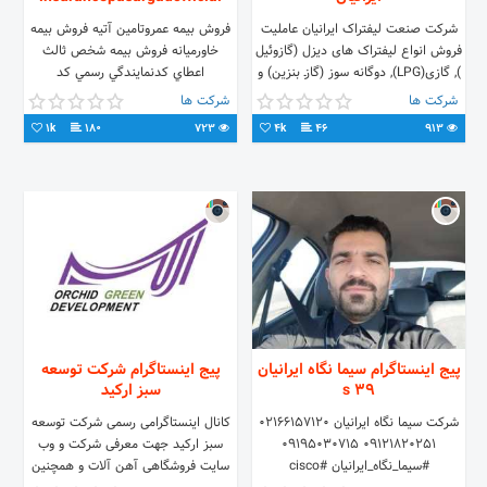
شرکت صنعت لیفتراک ایرانیان عاملیت
فروش بيمه عمروتامين آتيه فروش بيمه
فروش انواع لیفتراک های دیزل ‍‍‍(گازوئیل
خاورميانه فروش بيمه شخص ثالث
), گازی(LPG), دوگانه سوز (گازـ بنزین) و
اعطاي كدنمايندگي رسمي كد
برقی (باطری-شارژی) در تناژ 1 الی 40
نمايندگي:٠١٠٦٥٩٢٤
شرکت ها
شرکت ها
تن در برندهای تویوتا و کوماتسو. این
@m.r.danadelofficial
1k
180
723
4k
46
913
شرکت آمادگی عقد قرارداد جهت
@mohammadrezafanpagee
سرویس، نگهداری، نوسازی و تامین
قطعات انواع ماشین آلات سبک و
سنگین راهسازی و ساختمانی از قبیل
لیفتراک، لودر، بولدوزر و جرثقیل در
سایت مشتری و یا تعمیرگاه مرکزی
لیفتراک ایرانیان به همراه گارانتی می
باشد. دفتر فروش تهران: ☎️ 021-
56716179 📲 09122168474
🆔@iranianforklift لینک آدرس
نمایشگاه:
پیج اینستاگرام سیما نگاه ایرانیان
پیج اینستاگرام شرکت توسعه
https://goo.gl/maps/Ssoq27YKhRJdBPc78
39 s
سبز ارکید
اینستاگرام:
https://www.instagram.com/sanaat_liftrak_iranian
شرکت سیما نگاه ایرانیان 02166157120
کانال اینستاگرامی رسمی شرکت توسعه
ایمیل:
09121820251 09195030715
سبز ارکید جهت معرفی شرکت و وب
sanaat.forklift.iranian@gmail.com
#سیما_نگاه_ایرانیان #cisco
سایت فروشگاهی آهن آلات و همچنین
آپارات: