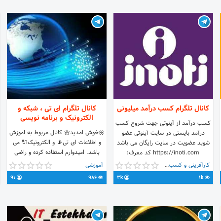
کانال تلگرام کسب درآمد میلیونی
کانال تلگرام ای تی ، شبکه و
الکترونیک و برنامه نویسی
کسب درآمد از آینوتی جهت شروع کسب
🌼خوش امدید🌼 کانال مربوط به اموزش
درآمد بایستی در سایت آینوتی عضو
و اطلاعات ای تی📡 و الکترونیک🔌 می
شوید عضویت در سایت رایگان می باشد
باشد. امیدوارم استفاده کرده و راضی
https://inoti.com کد معرف:
باشید
1249834562 ادمین @inotiiiservice
کارآفرینی و کسب و کار
آموزشی
91
986
3k
1k