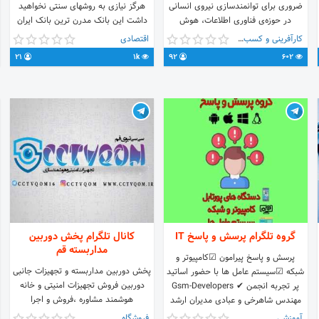
ضروری برای توانمندسازی نیروی انسانی
هرگز نیازی به روشهای سنتی نخواهید
در حوزه‌ی فناوری اطلاعات، هوش
داشت این بانک مدرن ترین بانک ایران
مصنوعی و بلاکچین قرار داده میشه.
است
کارآفرینی و کسب و کار
اقتصادی
21
1k
92
602
گروه تلگرام پرسش و پاسخ IT
کانال تلگرام پخش دوربین
مداربسته قم
پرسش و پاسخ پیرامون ☑کامپیوتر و
پخش دوربین مداربسته و تجهیزات جانبی
شبکه ☑سیستم عامل ها با حضور اساتید
دوربین فروش تجهیزات امنیتی و خانه
پر تجربه انجمن ✔ Gsm-Developers
هوشمند مشاوره ،فروش و اجرا
مهندس شاهرخی و عبادی مدیران ارشد
09364930321 مقدم 09127494514
انجمن
آموزشی
فروشگاه