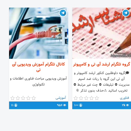
گروه تلگرام ارشد آی تی و کامپیوتر
کانال تلگرام آموزش ویدیویی آی
تی
🎓گروه داوطلبین کنکور ارشد کامپیوتر و
آموزش ویدیویی مباحث فناوری اطلاعات و
آی تی این گروه با ربات ضد اسپم
تکنولوژی
مدیریت ⛔️ تبلیغات ⛔️ چت غیر مرتبط ⛔
تخریب اساتید ⚠حذف بدون تذکر 📎
لینک گروه:
فناوری
آموزشی
https://t.me/joinchat/H0mp7UY4dHtXCmK5yUo8mQ
11
956
100
2k