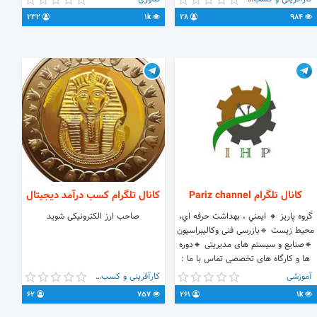
بردن سطح آگاهی شماست‼️
232
1k
28
984
🆔@Health_IT 📌آدرس وب سایت
وارستگان www.varastegan.ac.ir
کانال تلگرام Pariz channel
کانال تلگرام کسب درآمد دیجیتال
گروه پاریز 🔸 ايمني ، بهداشت حرفه اي،
صاحب ارز الکترونیکی شوید
محيط زيست 🔹بازرسی فنی وکالیبراسیون
🔸صنایع و سیستم های مدیریتی 🔸دوره
ها و کارگاه های تخصصی تماس با ما :
https://t.m
@sha_al 09188857912
آموزشی
کارآفرینی و کسب و کار
62
757
261
1k