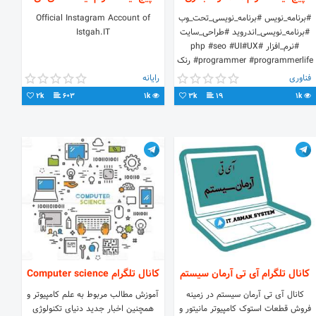
#برنامه_نویس #برنامه_نویسی_تحت_وب
Official Instagram Account of
#برنامه_نویسی_اندروید #طراحی_سایت
Istgah.IT
#نرم_افزار #php #seo #UI#UX
#programmer #programmerlife رنک
یک گوگل 🌏💻 🇮🇷 SEO
فناوری
رایانه
2k
603
1k
3k
19
1k
کانال تلگرام آی تی آرمان سیستم
کانال تلگرام Computer science
کانال آی تی آرمان سیستم در زمینه
آموزش مطالب مربوط به علم کامپیوتر و
فروش قطعات استوک کامپیوتر مانیتور و
همچنین اخبار جدید دنیای تکنولوژی