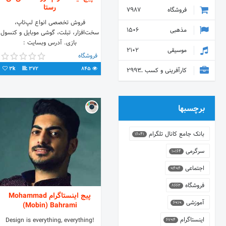
رستا
فروشگاه
7987
فروش تخصصی انواع لپ‌تاپ،
مذهبی
1506
سخت‌افزار، تبلت، گوشی موبایل و کنسول
بازی. آدرس وبسایت :
موسیقی
2102
www.ttrasta.com
فروشگاه
3k
372
845
کارآفرینی و کسب و کار
2993
برچسبها
بانک جامع کانال تلگرام
16041
سرگرمی
10164
اجتماعی
9494
فروشگاه
8662
پیج اینستاگرام Mohammad
آموزشی
6919
(Mobin) Bahrami
اینستاگرام
Design is everything, everything!
6794