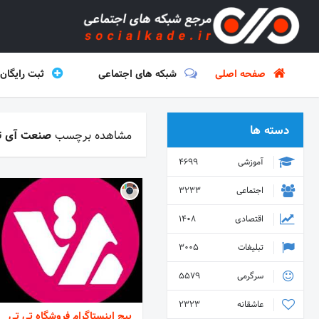
صفحه اصلی
شبکه های اجتماعی
ثبت رایگان
دسته ها
مشاهده برچسب
صنعت آی ت
آموزشی
4699
اجتماعی
3233
اقتصادی
1408
تبلیغات
3005
سرگرمی
5579
عاشقانه
2323
پیج اینستاگرام فروشگاه تی تی