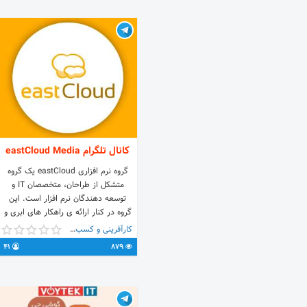
کانال تلگرام eastCloud Media
گروه نرم افزاری eastCloud یک گروه
متشکل از طراحان، متخصصان IT و
توسعه دهندگان نرم افزار است. این
گروه در کنار ارائه ی راهکار های ابری و
سازمانی به عنوان سرویس اصلی خود، به
کارآفرینی و کسب و کار
توسعه چارچوب، آموزش، تولید مستندات
41
879
و سایر فعالیت های این حوزه مشغول
است.