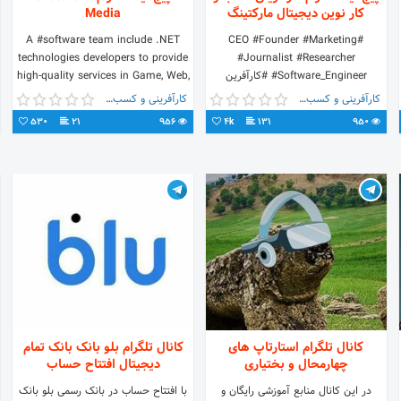
کار نوین دیجیتال مارکتینگ
Media
A #software team include .NET
#CEO #Founder #Marketing
technologies developers to provide
#Journalist #Researcher
#Software_Engineer #کارآفرین
high-quality services in Game, Web,
#استارتاپ #کسب_کار_آنلاین
Smart Phone Apps, AI, PC Apps &
کارآفرینی و کسب و کار
کارآفرینی و کسب و کار
#دیجیتال_مارکتینگ
etc #development
530
21
956
4k
131
950
#مشاور_توسعه_کسب_و_کار
کانال تلگرام استارتاپ های
کانال تلگرام بلو بانک بانک تمام
چهارمحال و بختیاری
دیجیتال افتتاح حساب
در این کانال منابع آموزشی رایگان و
با افتتاح حساب در بانک رسمی بلو بانک