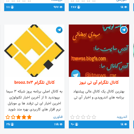
شاهزاده احمدی cctvqom.ir
https://t.me/joinchat/LyzaIxasFNL956p_KVUMOw
111
967
287
1k
کانال تلگرام آی تی نیوز
کانال تلگرام brooz.tv3
بهترین کانال یک کانال عالی پیشنهاد
به کانال اصلی برنامه بروز شبکه ٣ سیما
برنامه های اندرویدی و اخبار آی تی
بپیوندید تا از آخرین اخبار تکنولوژی
اخرین اخبار ای تی ترفند ها ی موبایل
نرم افزار های کاربردی بهره مند شوید
e/joinchat/AAAAADwo6pNqbeuyoMdF9A
اندروید
فناوری
3k
17k
90
1k