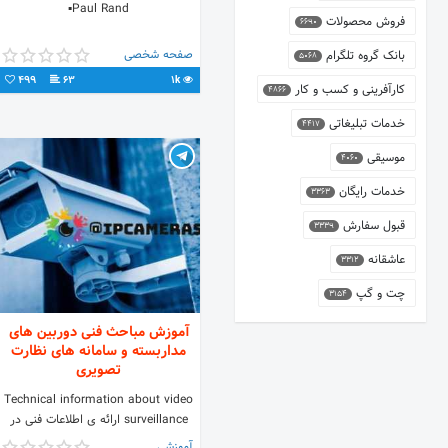
▪Paul Rand
فروش محصولات
6690
صفحه شخصی
بانک گروه تلگرام
5068
499
63
1k
کارآفرینی و کسب و کار
4866
خدمات تبلیغاتی
4417
موسیقی
4060
خدمات رایگان
3363
قبول سفارش
3339
عاشقانه
3312
چت و گپ
3154
آموزش مباحث فنی دوربین های
مداربسته و سامانه های نظارت
تصویری
Technical information about video
surveillance ارائه ی اطلاعات فنی در
زمینه ی سامانه های نظارت تصویری
آموزشی