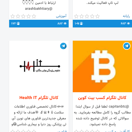
لپ تاپ فعالیت میکند.
ارتباط با ادمین 👇👇👇👇
@arashbakhtiary
رایانه
آموزشی
172
882
10k
683
کانال تلگرام کسب بیت کوین
کانال تلگرام Health IT
@capitanbtc لطفا قبل از سوال ابتدا
📣📣کانال تخصصی فناوری اطلاعات
مطالب گروه را‌ کامل مطالعه بفرمایید. به
سلامت💉👨‍💻🔬 🎯هدف ما ارائه و
سوالاتی که در کانال توضیح داده شده
معرفی جدیدترین فناوری های نوین آی
پاسخ داده نمیشود.
تی پزشکی روز دنیا و بیماری شناسی😷و
بهبود کیفیت مراکز سلامت و زندگی با بالا
کارآفرینی و کسب و کار
فناوری