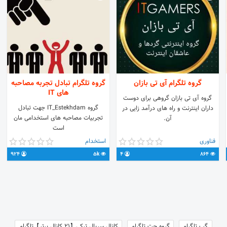
گروه تلگرام آی تی بازان
گروه تلگرام تبادل تجربه مصاحبه
های IT
گروه آی تی بازان گروهی برای دوست
گروه IT_Estekhdam جهت تبادل
داران اینترنت و راه های درآمد زایی در
تجربیات مصاحبه های استخدامی مان
آن.
است
فناوری
استخدام
924
5k
4
864
https://t.m
گپ تلگرام
گروه چت تلگرام
کانال سریال ترکی【21 کانال برتر】تلگرام