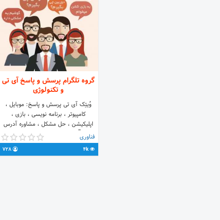
گروه تلگرام پرسش و پاسخ آی تی
و تکنولوژی
وُیتِک آی تی پرسش و پاسخ: موبایل ،
کامپیوتر ، برنامه نویسی ، بازی ،
اپلیکیشن ، حل مشکل ، مشاوره آدرس
کانال 👇 https://t.me/myvoytek لینک
فناوری
گروه را با دوستان خود به اشتراک
728
4k
بگذارید آدرس گروه👇
e/joinchat/BLYePhIvQiYG_xUSGcmcJg