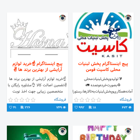
پیج اینستاگرام پخش لبنیات
پیج اینستاگرام ☝خرید لوازم
محلی کاسیت فومن
آرایشی از بهترین برند ها ✌
🔰تولید‌وپخش‌لبنیات‌محلی
☝خرید لوازم آرایشی از بهترین برند ها
♻️بصورت‌خرده‌و‌عمده 🚛
✌تضمین اصالت کالا 👌مشاوره رایگان با
آماده‌همکاری‌وپخش‌لبنیات‌به‌تالارها،رستوران‌ها،سوپرمارکت‌هاو...میباشد
متخصصین زیبایی جهت اخذ نوبت
🗣موسوی ۰۹۱۲۴۵۰۹۴۱۵ 🌏
مشاوره با شماره زیر تماس بگیرید
فروشگاه
فروشگاه
گیلان،فومن
۰۹۱۳۸۱۶۱۸۷۸
41
226
749
992
18
673