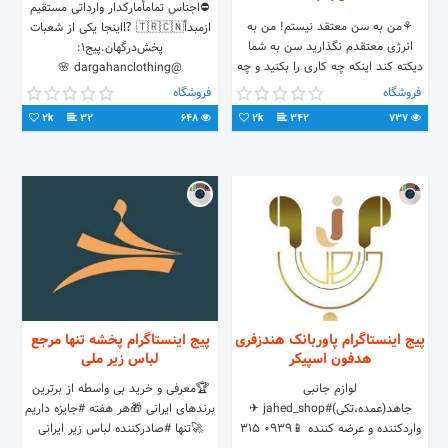
⛔️اجناس تمامأمارکدار وارداتی مستقیم
⚘من به سن معتقد نیستم! من به
ازمبدأ🇹🇷🇨🇳 ⁉️اینجا یکی از شعبات
انرژی معتقدم نگذارید سن به شما
پخش‌درگهان.پیج۱:
دیکته کند اینکه چه کاری را بکنید و چه
@dargahanclothing 🌸
کاری را نکنید در هر سني عاشقانه وپر
❌درگهان،دودلفین،طبقه۲،پلاک۳۰۲۵❌
فروشگاه
فروشگاه
انرژي باشید⚘
گروه وات👇🏻
2k
32
648
2k
342
737
پیج اینستاگرام پاوربانک هندزفری
پیج اینستاگرام پخشه تنها مرجع
هدفون اسپیکر
لباس زیر ملی
لوازم جانبی
🏆معرفی و خرید بی واسطه از برترین
جاهد(عمده،تکی)#jahed_shop ✈
برندهای ایرانی 🎁هر هفته #جایزه داریم
واردکننده و عرضه کننده 📱0939 315
🚀تنها #صادرکننده لباس زیر ایرانی