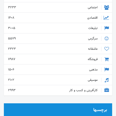
اجتماعی
3233
اقتصادی
1408
تبلیغات
3005
سرگرمی
5579
عاشقانه
2323
فروشگاه
7987
مذهبی
1506
موسیقی
2102
کارآفرینی و کسب و کار
2993
برچسبها