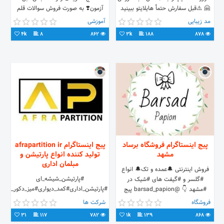
🤗 ⚠️قبل سفارش حتمأ هایلایتو ببینید
آزمون❣️ به صورت فروش سوالات قلم
🙏🏻 🚚ارسال رایگان(عمده۶تابه‌بالا)💐
چی - قلمچی | گاج | گزینه دو - گزینه 2
مد زیبایی
آموزشی
♨️واتساپ👇🏻
| سنجش قبل برگزاری آزمون ✅ برای
4k
8
862
3k
188
878
دریافت فقط پیج رو فالو کنین!
پیج اینستاگرام فروشگاه برساد
پیج اینستاگرام afrapartition ir
مشهد
تولید کننده انواع پارتیشن و
مبلمان اداری
فروش اینترنتی 🔔عمده و تک🔔 انواع
#پارتیشن_شیشه_ای
#گلسر و #گیفت های #شیک در
#پارتیشن_اداری#کمد_دیواری#میز_دکور_تلویز
#مشهد 👇 @barsad_papion پیج
#دکور_داروخانه#انواع_پارتیشن_اداری#پارت
#بافتنی #گلدوزی #تریکوبافی #خیاطی
فروشگاه
شرکت ها
👇 @barsad_gallery آیدی تلگرام👇
31
117
782
1k
139
868