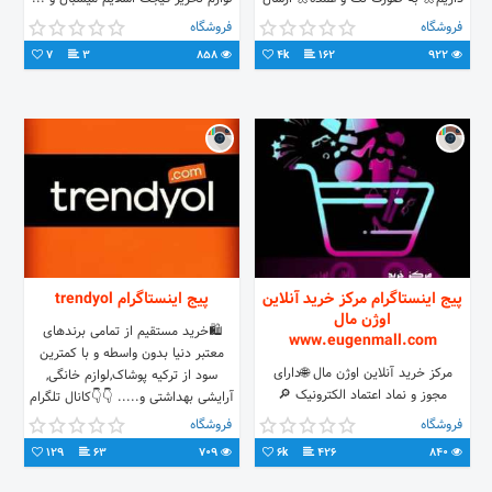
به سراسر دنیا 🌼
تک فروشی به قینت عمده
فروشگاه
فروشگاه
7
3
858
4k
162
922
پیج اینستاگرام مرکز خرید آنلاین
پیج اینستاگرام trendyol
اوژن مال
🛍خرید مستقیم از تمامی برندهای
www.eugenmall.com
معتبر دنیا بدون واسطه و با کمترین
مرکز خرید آنلاین اوژن مال 🌐دارای
سود از ترکیه پوشاک,لوازم خانگی,
مجوز و نماد اعتماد الکترونیک 🔎
آرایشی بهداشتی و..... 👇👇کانال تلگرام
اورجینال و های کپی 🛩ارسال در ایران
و پشتیبانی
فروشگاه
فروشگاه
🎁امنیت در خرید،به شما هدیه میدهیم
129
63
709
6k
426
840
@eugenmall_ir