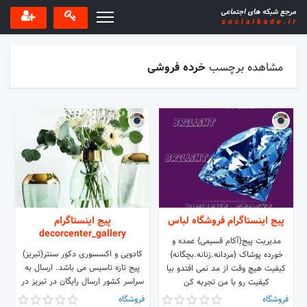
مشاهده برچسب
خرده فروشی
پیج اینستاگرام فروشگاه لباس
پیج اینستاگرام
decorcenter_gallery
مدیریت پیج{آکام قسیمی} عمده و
کادویی و اکسسوری دکور سنتر(تبریز)
خورده پوشاک {مردانه.زنانه.بچگانه}
پیج تازه تاسیس می باشد. ارسال به
کیفیت هیچ وقت از مد نمی افتدو بیا
سراسر کشور ارسال رایگان در تبریز در
کیفیت رو با من تجربه کن
سفارش های بالای ۱۵۰ هزار تومان
فروشگاه
فروشگاه