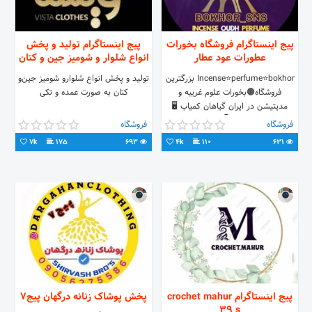
پیج اینستاگرام فروشگاه بخورات
پیج اینستاگرام تولید و پخش
عطورات عود عطار
انواع شلوار و شومیز جین و کتان
Incense⭐perfume⭐bokhor بزرگترین
تولید و پخش انواع شلوار‌و شومیز جین‌و
فروشگاه🟤بخورات علوم غریبه و
کتان به صورت عمده و تکی
مدیتیشن در ایران گیاهان کمیاب 🖥️
سایت فروشگاهی👇مشاهده قیمت
فروشگاه
فروشگاه
محصول Bokhor.8n8 .ir واتس اپ ما👇
7k
175
693
4k
110
631
📲+09033754337
پیج اینستاگرام crochet mahur
پخش پوشاک زنانه درگهان پیج۷
39 s