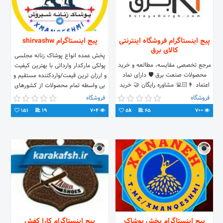
پیج اینستاگرام فروشگاه اینترنتی
پیج اینستاگرام shirvashw
کالای برق
پخش عمده انواع پوشاک زنانه مجلسی
مرجع تخصصی مقایسه، مطالعه و خرید
پولکی مارکدار وارداتی با بهترین کیفیت
محصولات صنعت برق 🛡️ دارای نماد
و ارزان ترین قیمت/واردکننده مستقیم و
اعتماد 👨🏻‍💻 مشاوره رایگان 🤝 خرید
بی واسطه تمام محصولات از کشورهای
همکار » دایرکت 🚚 ارسال رایگان
مبدأ/ ارسال هر روزه رایگان به سراسر
فروشگاه
فروشگاه
(بالای۵۰۰.۰۰۰ت)
کشور/ پیج أصلی پخش پوشاک زنانه
151
19
704
5k
65
700
درگهان در اینستاگرام؛
Dargahanclothing ‼️جوابدهی در پیجِ
۱ @dargahanclothing ‼️
پیج اینستاگرام پخش پوشاک
پیج اینستاگرام کارا کفش