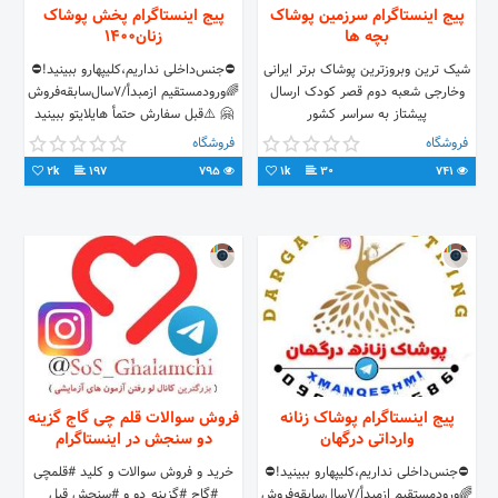
پیج اینستاگرام سرزمین پوشاک
پیج اینستاگرام پخش پوشاک
بچه ها
زنان۱۴۰۰
شیک ترین وبروزترین پوشاک برتر ایرانی
⛔️جنس‌داخلی نداریم،کلیپهارو ببینید!⛔️
وخارجی شعبه دوم قصر کودک ارسال
🌈ورودمستقیم ازمبدأ/۷سال‌سابقه‌فروش
پیشتاز به سراسر کشور
🤗 ⚠️قبل سفارش حتمأ هایلایتو ببینید
🙏🏻 🚚ارسال رایگان(عمده۶تابه‌بالا)💐
فروشگاه
فروشگاه
🔴واتساپ👇🏻
2k
197
795
1k
30
741
پیج اینستاگرام پوشاک زنانه
فروش سوالات قلم چی گاج گزینه
وارداتی درگهان
دو سنجش در اینستاگرام
⛔️جنس‌داخلی نداریم،کلیپهارو ببینید!⛔️
خرید و فروش سوالات و کلید #قلمچی
🌈ورودمستقیم ازمبدأ/۷سال‌سابقه‌فروش
#گاج #گزینه_دو و #سنجش قبل