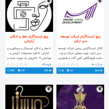
پیج اینستاگرام شرکت توسعه
پیج اینستاگرام عطر و ادکلن
سبز ارکید
آرایشی
کانال اینستاگرامی رسمی شرکت توسعه
🔹️عطر و ادکلن اورجینال و مینیاتوری و
سبز ارکید جهت معرفی شرکت و وب
اماراتی 🔹️کلیه محصولات آرایشی و
سایت فروشگاهی آهن آلات و همچنین
بهداشتی💄 🔹️فروش به صورت عمده و
ارائه اخبار روز دنیای فولاد
تک 🔹️ارسال به سراسر کشور 🔹️امکان
شرکت ها
فروشگاه
خرید حضوری 📍تهران
847
216
646
1k
161
657