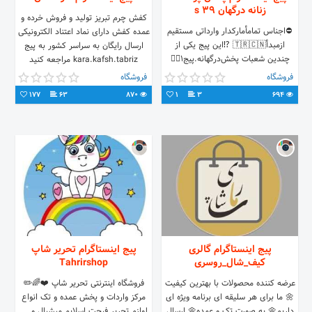
زنانه درگهان 39 s
کفش چرم تبریز تولید و فروش خرده و
⛔️اجناس تمامأمارکدار وارداتی مستقیم
عمده کفش دارای نماد اعتناد الکترونیکی
ازمبدأ🇹🇷🇨🇳 ⁉️این پیج یکی از
ارسال رایگان به سراسر کشور به پیج
چندین شعبات پخش‌درگهانه.پیج۱👇🏻
kara.kafsh.tabriz مراجعه کنید
@dargahanclothing 🌸
فروشگاه
فروشگاه
❌درگهان،دودلفین،ط۲،پ۳۰۲۵❌
177
63
870
1
3
694
واتسپ👇🏻
پیج اینستاگرام گالری
پیج اینستاگرام تحریر شاپ
کیف_شال_روسری
Tahrirshop
عرضه کننده محصولات با بهترین کیفیت
فروشگاه اینترنتی تحریر شاپ ❤️🌈✏️
🌼 ما برای هر سلیقه ای برنامه ویژه ای
مرکز واردات و پخش عمده و تک انواع
داریم🌼 به صورت تک و عمده🌼 ارسال
لوازم تحریر فیجت اسلایم میشبال و ...