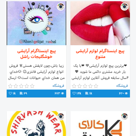
پیج اینستاگرام لوازم آرایشی
پیج اینستاگرام آرایشی
متنوع
خوشگلیجات راشل
❤برترین پیج لوازم آرایشی💙 ❤با یک
زیبا باش،چون لایقش هستی🧚 فروش
بار خرید مشتری دائمی ما شوید 💖
انواع لوازم آرایشی فانتزی😉 🐶خداي
4سال سابقه فروش آنلاین لوازم آرایشی
من همان خداي حيوانات است🐶 ارسال
❤12ت هزینه پست ❤09196083940
به سراسر کشور✈️🛵🚐
فروشگاه
فروشگاه
کانالمونlavazemaraeshy@
@khoshgelijat_rashel
1k
69
673
14k
1k
620