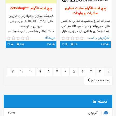
پیج اینستاگرام سایت تجاری
پیج اینستاگرام cctvshop24
صادرات و واردات
فروشگاه مرکزی داهوادرتهران دوربین
صادرات انواع محصولات غذایی به کشور
هایAHD,HDTurbo,IP لوازم جانبی
های خاورمیانه و دنیا با برندAB هر کس
دوربین مداربسته
قصد همکاری باABروداره در زمینه بازار
دزدگیراماکن،وتخصصی ترین فروشنده
یابی و فروش به تیم مدیریتی پیام بدن
براکت های TV,Monitor
کارآفرینی و کسب و کار
فروشگاه
Tell:02166761053
1k
198
706
1k
21
987
12
11
10
9
8
7
6
5
4
3
2
1
صفحه بعدی
دسته ها
آموزشی
4699