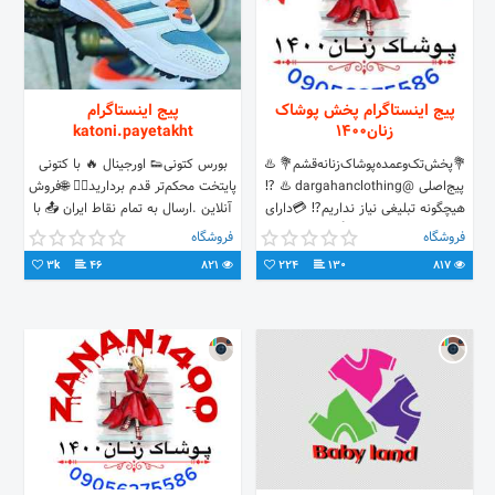
پیج اینستاگرام پخش پوشاک
پیج اینستاگرام
زنان۱۴۰۰
katoni.payetakht
💐پخش‌تک‌وعمده‌پوشاک‌زنانه‌قشم💐 ♨️‌
بورس کتونی👟 اورجینال 🔥 با کتونی
پیج‌اصلی @dargahanclothing ♨️ ⁉️
پایتخت محکم‌تر قدم بردارید🏃‍♂️ 🌐فروش
هیچگونه تبلیغی نیاز نداریم⁉️ 💳دارای
آنلاین .ارسال به تمام نقاط ایران 📤 با
درگاه پرداخت أمن💳
قیمت باورنکردنی🌐 شماره واتس آپ
فروشگاه
فروشگاه
💯کیفیت‌‌‌بالا‌اجناس،تضمینی👌🏻💯
09926507213
3k
46
821
224
130
817