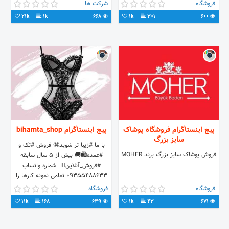
91 87 🛵سفارش دایرکت،پیامک 🥇
🔴عمده و تک ☎دفتر: 02140553272
فروشگاه
شرکت ها
متفاوت فکر کن 🌐قیمت در سایت 👇🛍
- 09398946506
21k
1k
668
1k
301
600
خرید آنلاین در سایت👇
پیج اینستاگرام فروشگاه پوشاک
پیج اینستاگرام bihamta_shop
سایز بزرگ
با ما #زیبا تر شوید🤩 فر‌وش #تک و
فروش پوشاک سایز بزرگ برند MOHER
#عمده🛍🚚 بیش از ۵ سال سابقه
#فروش_آنلاین👌🏻 شماره واتساپ
۰۹۳۵۵۴۸۸۶۳۳ تمامی نمونه کارها را
در کانال تلگرام ما ببینید👇🏻
فروشگاه
فروشگاه
11k
168
639
1k
43
671