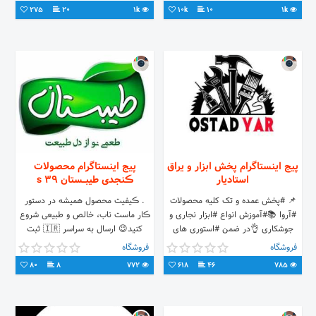
275
20
1k
10k
10
1k
پیج اینستاگرام پخش ابزار و یراق
پیج اینستاگرام محصولات
استادیار
ڪنجدی طیبــستان 39 s
📌 #پخش عمده و تک کلیه محصولات
. ڪیفیت محصول همیشه در دستور
#آروا 📚#آموزش انواع #ابزار نجاری و
ڪار ماست ناب، خالص و طبیعی شروع
جوشکاری 👌در ضمن #استوری های
کنید😉 ارسال به سراسر 🇮🇷 ثبت
درجه یکمون رو از دست ندین 💡⁉
سفارش : دایرکت، واتس آپ
فروشگاه
فروشگاه
اطلاع از قیمت ⬅ دایرکت
80
8
772
618
46
785