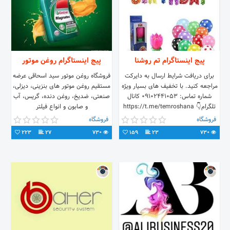
پیج اینستاگرام تم روشنا
پیج اینستاگرام روغن موتور
برای دریافت شرایط ارسال به دایرکت
فروشگاه روغن موتور سید اسحاقی عرضه
مراجعه کنید. با تخفیف های بسیار ویژه
مستقیم روغن موتور های بنزینی، دیزلی،
شماره تماس: ۰۹۱۰۲۴۴۱۰۵۳ کانال
صنعتی، ضدیخ، روغن دنده، گریس، آب
تلگرام👇 https://t.me/temroshana
و صابون و انواع فیلتر
فروشگاه
فروشگاه
223
27
730
159
23
730