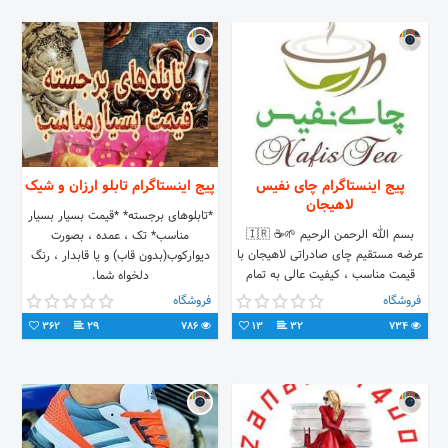
پیج اینستاگرام چای نفیس
پیج اینستاگرام تابلو ارزان و شیک
لاهیجان
*تابلوهای برجسته* *قیمت بسیار بسیار
بسم الله الرحمن الرحیم 🌱☕ 🇮🇷
مناسب* تک ، عمده ، بصورت
عرضه مستقیم چای صادراتی لاهیجان با
دیوارکوب(بدون قاب) و یا قابدار ، رنگ
قیمت مناسب ، کیفیت عالی به تمام
دلخواه شما.
نقاط کشور t.me/NafisTeaShop تلفن
فروشگاه
فروشگاه
تماس: 09190133460
362
29
786
13
32
734