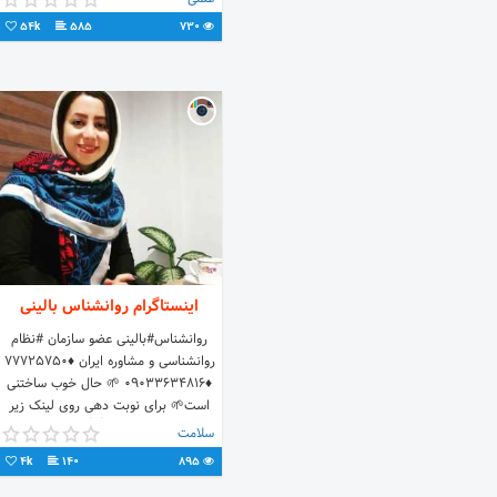
54k
585
730
اینستاگرام روانشناس بالینی
روانشناس#بالینی عضو سازمان #نظام
روانشناسی و مشاوره ایران ♦️۷۷۷۲۵۷۵۰
♦️۰۹۰۳۳۶۳۴۸۱۶ 🌱 حال خوب ساختنی
است🌱 برای نوبت دهی روی لینک زیر
بزنید👇👇
سلامت
4k
140
895