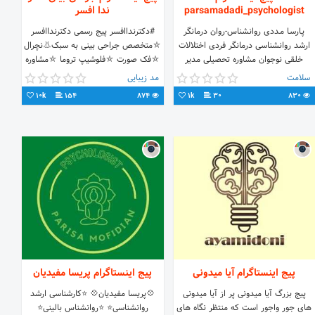
parsamadadi_psychologist
ندا افسر
پـارسـا مـددی روانشناس-روان درمانگر
#دکترنداافسر پیج رسمی دکترنداافسر
ارشد روانشناسی درمانگر فردی اختلالات
⛤متخصص جراحی بینی به سبک👃نچرال
خلقی نوجوان مشاوره تحصیلی مدیر
⛤فک صورت ⛤فلوشیپ تروما ⛤مشاوره
آموزشی انجمن رواندرمانی مازندران
آنلاین ۲۴ساعته ⛤پیج توسط دکترافسر
سلامت
مد زیبایی
نظارت میشود
10k
154
874
1k
30
830
پیج اینستاگرام آیا میدونی
پیج اینستاگرام پریسا مفیدیان
پیج بزرگ آیا میدونی پر از آیا میدونی
💠پریسا مفیدیان💠 ⭐کارشناسی ارشد
های جور واجور است که منتظر نگاه های
روانشناسی⭐ ⭐روانشناس بالینی⭐