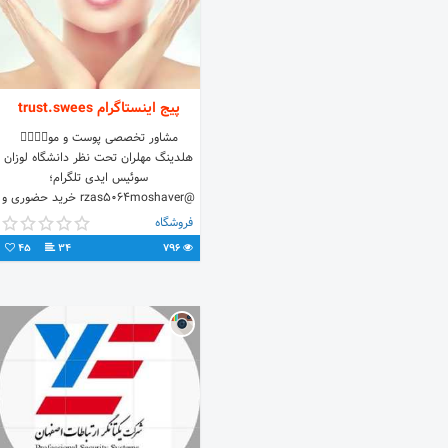
پیج اینستاگرام trust.swees
مشاور تخصصی پوست و مو👨‍⚕️👩‍⚕️
هلدینگ مهلران تحت نظر دانشگاه لوزان
سوئیس ایدی تلگرام؛
@rzas5064moshaver خرید حضوری و
انلاین 🤳
فروشگاه
45
34
796