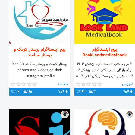
پیج اینستاگرام
پیج اینستاگرام پرستار کودک و
BookLandmedicalbook
پرستار سالمند
📒مرجع کتب تکست علوم پزشکی📒 📒
پرستار کودک و پرستار سالمند has 99
ارائه رایگان تمامی کتب لاتین پزشکی📒
photos and videos on their
📒سفارش و درخواست رایگان کتاب📒 🌷
Instagram profile.
با ما بهترین کتاب ها در اختیار شماست
آموزشی
سلامت
🌷 Tel:@BookLandmedicalbook
11k
165
754
192
3
754
Insta:@booklandmedicalbook