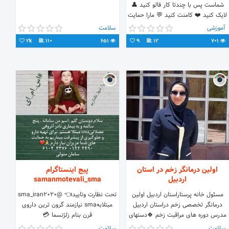
شماست پس با چندتا کار فالو کنید 👤
لایک کنید ❤️ کامنت کنید 💬 مارا حمایت
کنید
آموزشی
سلامت
2k
110
651
9
12
701
اولین درمانگر زخم در استان
پیج اینستاگرام
اردبیل
samanmotevali_sma
مسئول خانه پرستاراستان اردبیل اولین
تحت نظارت وتایید👈 @sma_iran2020
درمانگر تخصصی زخم دراستان اردبیل
مبتلابهsma نیازمند گرون ترین داروی
مدرس دوره های مراقبت زخم 🍀دستهای
قرن بنام زلژنسما 💳
من مرهمی بر زخم های شما 🍀
6104337601424490 💳
سلامت
سلامت