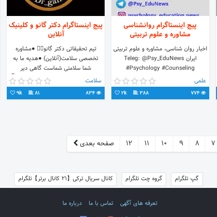
پیج اینستاگرام روانشناسی
پیج اینستاگرام دکتر گانو و کلینیک
مشاوره و علوم تربیتی
آنلاین
اخبار روان شناسی، مشاوره و علوم تربیتی
تیم تحقیقاتی دکتر گانو👩‍⚕️ ●مشاوره
ایران Teleg: @Psy_EduNews
تخصصی سلامت(آنلاین) ●هدیه ما به
#Psychology #Counseling
شما سلامتی شماست گاهی دیر
#Education #News
رسیدن=باهرگزنرسیدن✍ جهت تماس👇
علمی
سلامت
#اخبار_روان_شناسی،_مشاوره_وعلوم_تربیتی_ایران
09118335096
9k
81
834
2k
388
774
7
8
9
10
11
12
صفحه بعدی
گپ تلگرام
گروه چت تلگرام
کانال سریال ترکی【21 کانال برتر】تلگرام
تعرفه های آگهی
تماس با ما
درباره ما