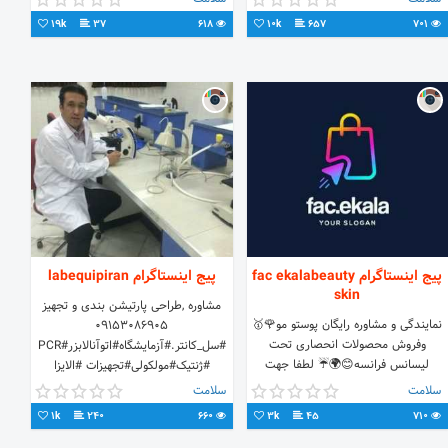
6063731110698488
19k
37
618
10k
657
701
IR680600440602510628986001شبا
پیج اینستاگرام fac ekalabeauty
پیج اینستاگرام labequipiran
skin
مشاوره ,طراحی پارتیشن بندی و تجهیز
نمایندگی و مشاوره رایگان پوستو مو🌹🥇
09153086905
وفروش محصولات انحصاری تحت
#سل_کانتر.#آزمایشگاه#اتوآنالابزر#PCR
لیسانس فرانسه😊🌍☔ لطفا جهت
#ژنتیک#مولکولی#تجهیزات #الایزا
مشاوره به دایرکت مراجعه فرمایید🌹🌸
#واگذاری_آزمایشگاه
سلامت
سلامت
1k
240
660
3k
45
710