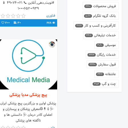
#نوبت_دهی_آنلاین 📞 021-49074 📱
فروش محصولات
6690
0939-1000652
فناوری
بانک گروه تلگرام
5068
200
30
678
کارآفرینی و کسب و کار
4866
خدمات تبلیغاتی
4417
موسیقی
4060
خدمات رایگان
3363
قبول سفارش
3339
عاشقانه
3312
چت و گپ
3154
پیج پزشکی مدیا پزشکی
پزشکی اولین و بزرگترین پیج پزشکی ایران
🩺💉💊🥼معرفی پزشکان و پرستاران و
اعضای کادر درمان 🩺 دانستنی ها و
ناگفته های پزشکی
علمی