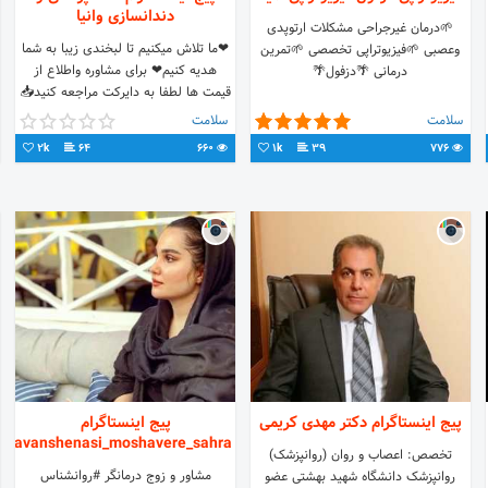
دندانسازی وانیا
🌱درمان غیرجراحی مشکلات ارتوپدی
❤ما تلاش میکنیم تا لبخندی زیبا به شما
وعصبی 🌱فیزیوتراپی تخصصی 🌱تمرین
هدیه کنیم❤ برای مشاوره واطلاع از
درمانی 🌴دزفول🌴
قیمت ها لطفا به دایرکت مراجعه کنید📥
📍زیبایی/لمینت/کامپوزیت 📍ترمیمی 📍
سلامت
سلامت
پروتز
2k
64
660
1k
39
776
پیج اینستاگرام دکتر مهدی کریمی
پیج اینستاگرام
ravanshenasi_moshavere_sahra
تخصص: اعصاب و روان (روانپزشک)
مشاور و زوج درمانگر #روانشناس
روانپزشک دانشگاه شهید بهشتی عضو