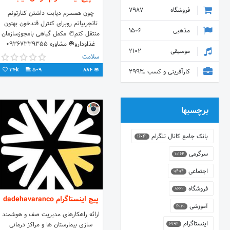
فروشگاه
7987
چون همسرم دیابت داشتن کنارتونم
تاتجربیاتم روبرای کنترل قندخون بهتون
مذهبی
1506
منتقل کنم📒 مکمل گیاهی بامجوزسازمان
غذاودارو☘️ مشاوره 09367339355
موسیقی
2102
ارسال سراسرکشور🗺️
سلامت
34k
509
884
کارآفرینی و کسب و کار
2993
برچسبها
بانک جامع کانال تلگرام
16041
سرگرمی
10164
اجتماعی
9494
فروشگاه
8662
پیج اینستاگرام dadehavaranco
آموزشی
6919
ارائه راهکارهای مدیریت صف و هوشمند
اینستاگرام
سازی بیمارستان ها و مراکز درمانی
6794