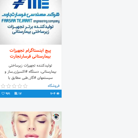
پیج اینستاگرام تجهیزات
بیمارستانی فرسارتجارت
تولیدکننده تجهيزات زیرساختی
بيمارستانی، دستگاه #اکسیژن_ساز و
سیستمهای #گاز_طبی مطابق با
استانداردهای جهانی Tel:
فروشگاه
(+9821)22354916-19 Fax:
961
17
704
(+9821)22356774