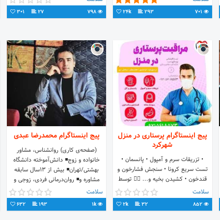
301
27
798
24k
293
701
پیج اینستاگرام پرستاری در منزل
پیج اینستاگرام محمدرضا عبدی
شهرکرد
(صفحه‌ی کاری) روانشناس، مشاور
• تزریقات سرم و آمپول • پانسمان •
خانواده و زوج◾ دانش‌آموخته دانشگاه
تست سریع کرونا • سنجش فشارخون و
بهشتی/تهران◾ بیش از ۱۳سال سابقه
قندخون • کشیدن بخیه و... 👨‍⚕️ توسط
مشاوره و◾ روان‌درمانی فردی، زوجی و
کارشناس پرستاری ☎️ 09215618573
گروهی
سلامت
سلامت
(24 ساعته)
632
193
1k
2k
32
852