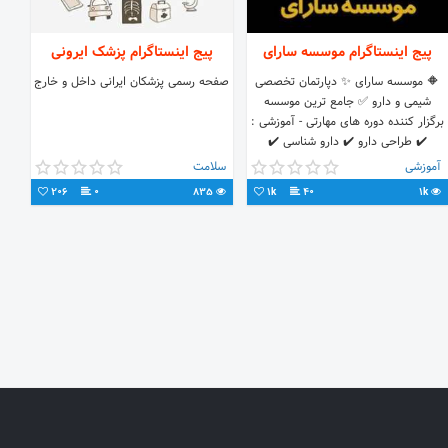
پیج اینستاگرام موسسه سارای
پیج اینستاگرام پزشک ایرونی
🔶 موسسه سارای ✨ دپارتمان تخصصی
صفحه رسمی پزشکان ایرانی داخل و خارج
شیمی و دارو ✅ جامع ترین موسسه
برگزار کننده دوره های مهارتی - آموزشی :
✔️ طراحی دارو ✔️ دارو شناسی ✔️
تکنسین داروخانه ✔️ شیمی 📍 کارآفرینی
آموزشی
سلامت
و استارت آپ
206
0
835
1k
40
1k