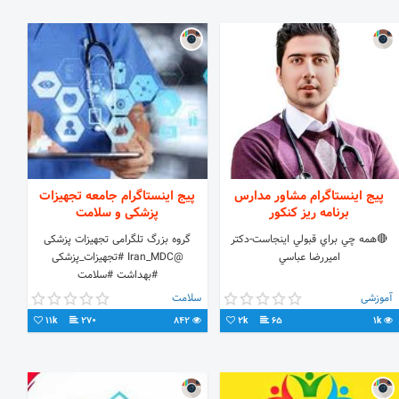
پیج اینستاگرام مشاور مدارس
پیج اینستاگرام جامعه تجهیزات
برنامه ريز كنكور
پزشکی و سلامت
🔴همه چي براي قبولي اينجاست-دكتر
گروه بزرگ تلگرامی تجهیزات پزشکی
اميررضا عباسي
@Iran_MDC #تجهیزات_پزشکی
#بهداشت #سلامت
آموزشی
سلامت
11k
270
842
2k
65
1k