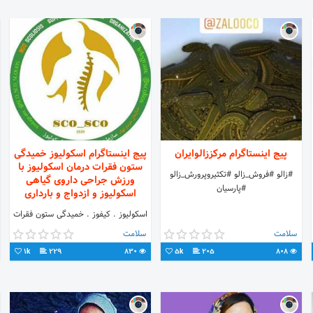
پیج اینستاگرام مرکززالوایران
پیج اینستاگرام اسکولیوز خمیدگی
ستون فقرات درمان اسکولیوز با
#زالو #فروش_زالو #تکثیروپرورش_زالو
ورزش جراحی داروی گیاهی
#پارسیان
اسکولیوز و ازدواج و بارداری
اسکولیوز . کیفوز . خمیدگی ستون فقرات
. انجمن اسکولیوز . درمان اسکولیوز .
سلامت
سلامت
اسکولیوز و بارداری . لوردوز .ستون فقرات
1k
229
830
5k
205
808
👧👦🌻 Scoliosis Support
Cooperation Organization NGO
سازمان همکاری پشتیبانی مردم نهاد
اسکولیوز خمیدگی ستون فقرات گروه چت
و کانال اسکولیوز پیج اینستاگرام با