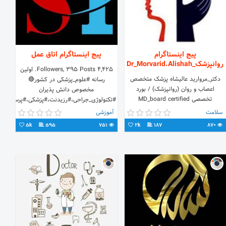
پیج اینستاگرام
پیج اینستاگرام اتاق عمل
روانپزشک_Dr_Morvarid.Alishah
4,425 Followers, 395 Posts. اولین
دکتر_مروارید عالیشاه پزشک متخصص
رسانه #علوم_پزشکی در کشور🔴
اعصاب و روان (روانپزشک) / بورد
مخصوص دانش پذیران
تخصصی MD_board certified
#تکنولوژی_جراحی،#رزیدنت،#پزشکی،#پرستاری،
psychiatrist Telegram:
🔵 👇ارائه تکنولوژی های جراحی به
سلامت
آموزشی
http://t.me/Dr_Morvarid_Alishah
صورت هفتگی درتلگرام🔵
5k
595
751
2k
187
870