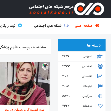
صفحه اصلی
شبکه های اجتماعی
ثبت رایگان
دسته ها
مشاهده برچسب
علوم پزشک
آموزشی
4699
اجتماعی
3233
اقتصادی
1408
تبلیغات
3005
سرگرمی
5579
عاشقانه
2323
پیج اینستاگرام درمان دیابت