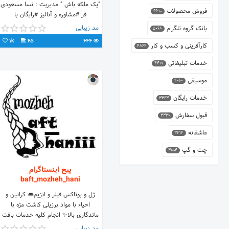
"یک ملکه باش " مدیریت : نسا مسعودی
فروش محصولات
6690
فر #مشاوره و آنالیز #رایگان با
#دستگاه_آنالیزر رزرو=دایرکت
مد زیبایی
بانک گروه تلگرام
5068
09157003683 #مشهد
1k
65
644
کارآفرینی و کسب و کار
4866
خدمات تبلیغاتی
4417
موسیقی
4060
خدمات رایگان
3363
قبول سفارش
3339
عاشقانه
3312
چت و گپ
3154
پیج اینستاگرام
baft_mozheh_hani
ژل و بوتاکس فیلر و انزیم👄 کراتین و
احیاء با مواد برزیلی کاشت مژه با
ماندگاری بالا✨ انجام کلیه خدمات بافت
😍 جهت اطلاعات و رزرو نوبت تماس
مد زیبایی