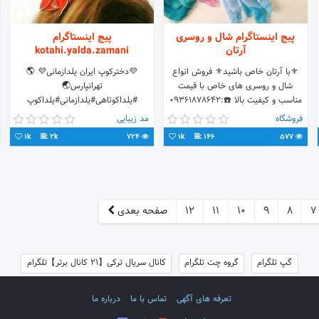
پیج اینستاگرام شال و روسری
پیج اینستاگرام
آرتان
kotahi.yalda.zamani
⚜️با آرتان خاص باشید⚜️ فروش‌ انواع
💜دخترکوپ ایران یلدازمانی💜 🌎
شال و روسری های خاص با قیمت
تهرانپارس🌏
مناسب و کیفیت بالا ☎️:09361878642
#یلداکوتاهی#یلدازمانی#یلداکوپ
📦ارسال به تمام نقاط کشور با پست
@haircut.yalda.zamani
فروشگاه
مد زیبایی
۱۰هزار تومان📦
@kotahi.yalda.zamani برای رزرووقت
1k
2k
724
1k
146
577
روی لینک زیر کلیک کنید👇
7
8
9
10
11
12
صفحه بعدی
گپ تلگرام
گروه چت تلگرام
کانال سریال ترکی【21 کانال برتر】تلگرام
تعرفه های آگهی
تماس با ما
درباره ما