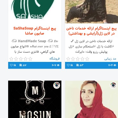
پیج اینستاگرام ارائه خدمات ناخن
پیج اینستاگرام SaShaSoap
در لاین ژل(آرایشی و بهداشتی)
صابون صاشا
ارائه خدمات ناخن در لاین ژل 💅
𓃰 ℍ𝕒𝕟𝕕𝕄𝕒𝕕𝕖 𝕊𝕠𝕒𝕡 𓃰 𝐷𝑜
⚡کاشت با ژل ⚡استحکام سازی ⚡ژل
𝑤ℎ𝑎𝑡 𝑒𝑣𝑒𝑟 𝑦𝑜𝑢 𝐿♡︎𝚅𝙴 🧼انواع صابون
پولیش رزرو وقت: دایرکت
هاي گياهي، فانتزي دست ساز با
۰۹۱۳۸۲۸۰۸۰۳🤳 Zahra Beygi
فرمولاسيون نوين🧼 فروش آنلاين🟢
مد زیبایی
فروشگاه
سفارش از طريق دايركت📲 📞0923
1k
57
607
1k
53
704
293 7306