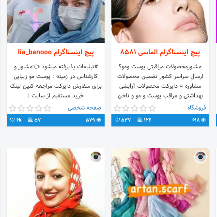
پیج اینستاگرام الماسی ۸۵۸۱
پیج اینستاگرام lia_banooo
مشاورمحصولات مراقبتی پوست ومو؟
#تبلیغات پذیرفته میشود 👈مشاور و
ارسال سراسر کشور تضمین محصولات
کارشناس در زمینه : پوست مو زیبایی
مشاوره = دایرکت محصولات آرایشی
برای سفارش دایرکت مراجعه کنین لینک
بهداشتی و مراقب پوست و مو و ناخن
خرید مستقیم از سایت :
فروش محصول شرکت #نفیس
فروشگاه
صفحه شخصی
6k
57
579
537
126
618