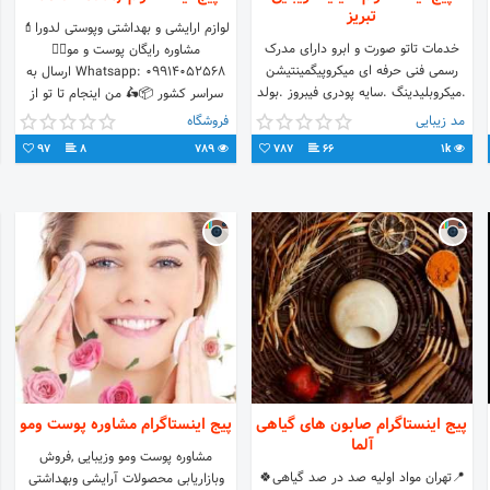
تبریز
لوازم ارایشی و بهداشتی وپوستی لدورا💄
خدمات تاتو صورت و ابرو دارای مدرک
مشاوره رایگان پوست و مو💆‍♀️
رسمی فنی حرفه ای میکروپیگمینتیشن
Whatsapp: 09914052568 ارسال به
.میکروبلیدینگ .سایه پودری فیبروز .بولد
سراسر کشور 📦🛵 من اینجام تا تو از
بروز .فشن بروز . ژل وبوتاکس
وجود خودت لذت ببری😍
مد زیبایی
فروشگاه
#تبریز#زیبایی
97
8
789
787
66
1k
پیج اینستاگرام صابون هاى گياهى
پیج اینستاگرام مشاوره پوست ومو
آلما
مشاوره پوست ومو وزیبایی ,فروش
📍تهران مواد اوليه صد در صد گياهى🍀
وبازاریابی محصولات آرایشی وبهداشتی