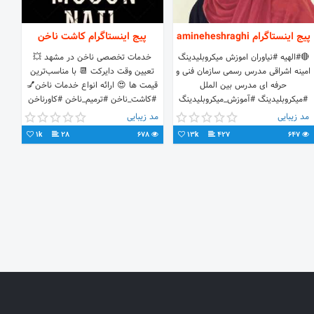
پیج اینستاگرام amineheshraghi
پیج اینستاگرام کاشت ناخن
🔴#الهیه #نياوران اموزش میکروبلیدینگ
خدمات تخصصی ناخن در مشهد 💥
امینه اشراقی مدرس رسمی سازمان فنی و
تعیین وقت دایرکت 📆 با مناسب‌ترین
حرفه ای مدرس بین الملل
قیمت ها 😍 ارائه انواع خدمات ناخن💅
#میکروبلیدینگ #آموزش_میکروبلیدینگ
#کاشت_ناخن #ترمیم_ناخن #کاورناخن
#اکستنشن_مژه #pmu
#ژلیش_ناخن_طبیعی
مد زیبایی
مد زیبایی
1k
28
678
13k
427
647