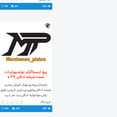
بگیرید📞
2k
57
659
پیج اینستاگرام تولیدوواردات
عمده شیشه ادکلن 39 s
مارشنان_پیشرو_تهران فروش وخرید
شیشه ادکلن،والوپرسی،ایزی کریمپ،رقیق
پاش،مواداولیه ادکلن،پت جار،درب
ادکلن،والف ادکلن،دستگاه،اسانس ارتباط
فروشگاه
درواتساپ 👇👇 09123038001
691
142
642
02133682225