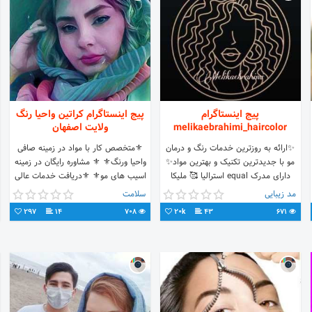
پیج اینستاگرام
پیج اینستاگرام کراتین واحیا رنگ
melikaebrahimi_haircolor
ولایت اصفهان
✨ارائه به روزترين خدمات رنگ و درمان
⚜متخصص کار با مواد در زمینه صافی
مو با جدیدترین تکنیک و بهترین مواد✨
واحیا ورنگ⚜ ⚜ مشاوره رایگان در زمینه
دارای مدرک equal استرالیا 🥰 ملیکا
اسیب های مو⚜ ⚜دریافت خدمات عالی
ابراهیمی📱09128157026 📍تهران
باکمترین هزینه⚜ ⚜آموزش تواستوری⚜
مد زیبایی
سلامت
#اصفهان_کراتین
297
14
708
20k
43
671