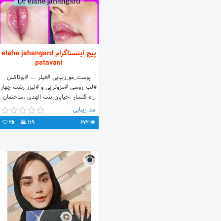
پیج اینستاگرام elahe jahangard
patavani
پوست_مو_زیبایی #فیلر ... #بوتاکس
#لب_روسی #مزوتراپی و #لیزر رشت چهار
راه گلسار ،خیابان بنت الهدی ،ساختمان
آیلا جهت هماهنگی دایرکت و تماس
مد زیبایی
0903 2918398
2k
119
672