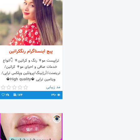
پیج اینستاگرام رنگکراتین
تراپیست مو⚜ رنگ و کراتین⚜ 👇انواع
خدمات صافی و احیای مو⚜ کراتین/
تریتمنت/آرژنینگ/پروتئین وپلکس تراپی/
ویتامین تراپی 🔱High quality🔱
#کراتین#اراک
مد زیبایی
2k
174
690