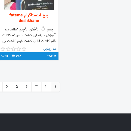
پیج اینستاگرام fateme
deshkhane
بِسْمِ اللَّهِ الرَّحْمَنِ الرَّحِیمِ 💅انجام و
آموزش حرفه ای کاشت ناخن💅 کاشت
قلم کاشت قالب کاشت فرمر کاشت بی
بی بومر کاشت ماربل کاشت مرمریت
مد زیبایی
ژلیش ناخن⁦
1k
388
652
6
5
4
3
2
1