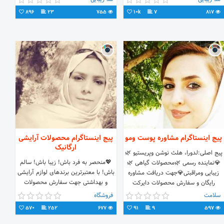
۰۹۱۰۳۹۹۳۰۱۲
@monaa.ahmadii77
896
23
755
10k
7
817
پیج اینستاگرام مشاوره پوست ومو
پیج اینستاگرام محصولات آرایشی
ارگانیک
پیج اصلی:لدورا، هلث نوشن وپریستیو 🌿
💖منحصر به فرد باش! زیبا باش! سالم
💎نماينده رسمی 🌿محصولات گیاهی 🌿
باش! با معتبرترین برندهای لوازم آرایشی
زیبایی ومراقبتی💎جهت دریافت مشاوره
و بهداشتی جهت سفارش محصولات
رایگان و سفارش محصولات دایرکت
=دایرکت
وواتساپ پیام بدید
سلامت
فروشگاه
570
252
677
91
9
597