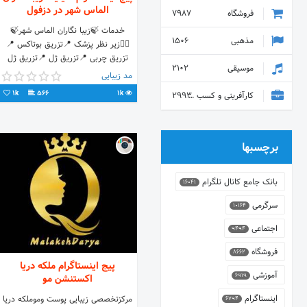
الماس شهر در دزفول
فروشگاه
7987
خدمات 🍃زیبا نگاران الماس شهر🍃
مذهبی
1506
👩‍⚕️زیر نظر پزشک 📍تزریق بوتاکس 📍
تزریق چربی 📍تزریق ژل 📍تزریق ژل
موسیقی
2102
برای خط لبخند 📍فیلر زیر چشم 📍انزیم
مد زیبایی
بینی 🏩 #دزفول
1k
566
1k
کارآفرینی و کسب و کار
2993
برچسبها
بانک جامع کانال تلگرام
16041
سرگرمی
10164
اجتماعی
9494
فروشگاه
8662
پیج اینستاگرام ملکه دریا
آموزشی
6919
اکستنشن مو
اینستاگرام
مرکزتخصصی زیبایی پوست وموملکه دریا
6794