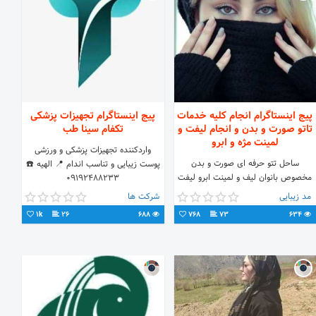
پیج اینستاگرام انجام کلیه خدمات
پیج اینستاگرام تجهیزات پزشکی
تاتو صورت و بدن و انجام لیفت و
تکفام سینا طب
لمینت مژه و ابرو
واردکننده تجهیزات پزشکی و ورزشی
ساحل تتو حرفه ای صورت و بدن
پوست زیبایی و تناسب اندام 📍 الهیه ☎️
مخصوص بانوان لیف و لمینت ابرو لیفت
09192488233
و لمینت مژه
مد زیبایی
شرکت ها
1k
26
688
768
73
634