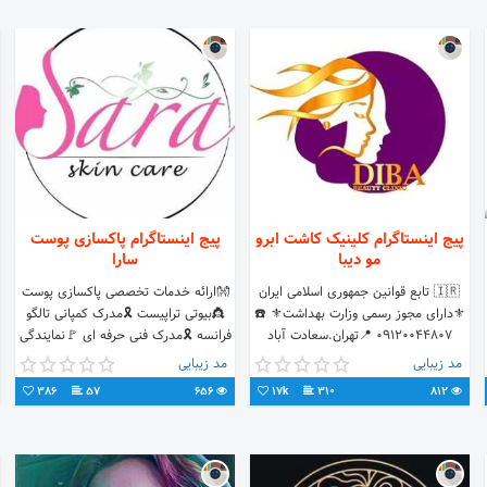
پیج اینستاگرام کلینیک کاشت ابرو
پیج اینستاگرام پاکسازی پوست
مو دیبا
سارا
🇮🇷 تابع قوانین جمهوری اسلامی ایران
👐ارائه خدمات تخصصی پاکسازی پوست
⚜️دارای مجوز رسمی وزارت بهداشت⚜️ ☎️
👸بیوتی تراپیست 🎗مدرک کمپانی تالگو
09120044807 📍تهران.سعادت آباد
فرانسه 🎗مدرک فنی حرفه ای 🚩نمایندگی
•کاشت مو •کاشت ابرو •میکروگرافت
محصولات Trust شهران فلکه۲ ساختمان
مد زیبایی
مد زیبایی
جهت رزرو وقت 👇
بانک کشاورزی پ۱۶ واحد۵
386
57
656
17k
310
812