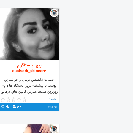
پیج اینستاگرام
asalsadr_skincare
خدمات تخصصی درمان و جوانسازی
پوست با پیشرفته ترین دستگاه ها و به
روزترین متدها مدرس کابین های درمانی
پوست با ارائه مدرک معتبر
سلامت
@elhaam__alofteh
2k
107
665