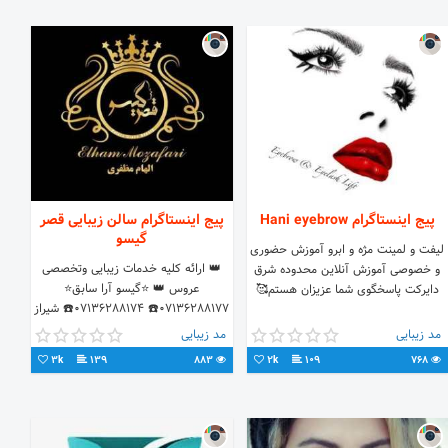
پیج اینستاگرام Hani eyebrow
پیج اینستاگرام سالن زیبایی قصر
گیسو
لیفت و لمینت مژه و ابرو آموزش حضوری
👑 ارائه کلیه خدمات زیبایی وتخصصی
و خصوصی آموزش آنلاین محدوده شرق
عروس 👑 ⭐گیسو آرا سابق⭐
دایرکت پاسخگوی شما عزیزان هستم🥰
۰۷۱۳۶۲۸۸۱۷۷☎️ ۰۷۱۳۶۲۸۸۱۷۴☎️ شیراز
،قصرالدشت، نبش کوچه ۵۹/۲ ،
مد زیبایی
مد زیبایی
پلاک۴۶۹ 📍 👇برای زیبایی کلیک کن
3k
139
883
2k
109
768