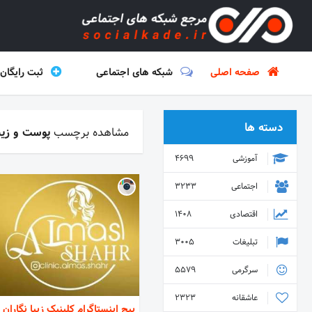
صفحه اصلی
شبکه های اجتماعی
ثبت رایگان
دسته ها
مشاهده برچسب
پوست و زیب
آموزشی
4699
اجتماعی
3233
اقتصادی
1408
تبلیغات
3005
سرگرمی
5579
عاشقانه
2323
پیج اینستاگرام کلینیک زیبا نگاران