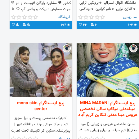
دانشگاه اکوال استرالیا 🔹پروتئین تراپی
کشور 🧡 مشاوره_رایگان #پوست_و_مو 💛
🔹کلاژن تراپی 🔹نانو کراتین 🔹بوتاکس
جهت سفارش دایرکت و واتس آپ 🤍 📱
🔹اولاپلکس و ... 📞رزرو:
09304605851
مد زیبایی
فروشگاه
۰۹۱۰۵۹۲۳۷۶۳
1k
1k
676
44
6
604
پیج اینستاگرام MINA MADANI
پیج اینستاگرام mona skin
مینامدنی میکاپ سالن تخصصی
center
عروس مینا مدنی تنکابن کریم آباد
|کلینیک تخصصى پوست و مو| |مجهز
سالن تخصصی عروس و زیبایی (( مینا
ترین مرکز مولتی برند در #قائمشهر |
مدنی)) تیم حرفه ای برای زیبایی شما 📍
پیراپزشک_اسکین کر كلينيك تحت نظارت
مازندران، تنکابن، کریم آباد
پزشك متخصص ميباشد.
مد زیبایی
مد زیبایی