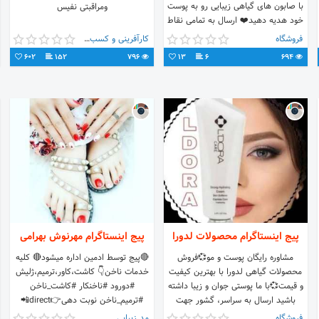
با صابون هاى گياهى زيبايى رو به پوست
ومراقبتی نفیس
خود هديه دهيد❤️ ارسال به تمامى نقاط
كشور🚙 💜جهت سفارش به دايركت
فروشگاه
کارآفرینی و کسب و کار
مراجعه كنيد💜
602
152
796
13
6
694
پیج اینستاگرام محصولات لدورا
پیج اینستاگرام مهرنوش بهرامی
مشاوره رایگان پوست و مو💞فروش
🔴پیج توسط ادمین اداره میشود🔴 کلیه
محصولات گیاهی لدورا با بهترین کیفیت
خدمات ناخن👇 کاشت،کاور،ترمیم،ژلیش
و قیمت💞با ما پوستی جوان و زیبا داشته
#دورود #ناخنکار #کاشت_ناخن
باشید ارسال به سراسر، گشور جهت
#ترمیم_ناخن نوبت دهی👉direct📲
خرید دایرت
فروشگاه
مد زیبایی