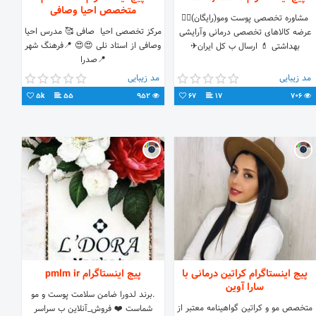
متخصص احیا وصافی
مشاوره تخصصی پوست ومو(رایگان)👩‍⚕️
مرکز تخصصی احیا ‌ صافی 🥰 مدرس احیا
عرضه کالاهای تخصصی درمانی وآرایشی
وصافی از استاد نلی 😍😍 📍فرهنگ شهر
بهداشتی 💄 ارسال ب کل ایران✈
📍صدرا
مد زیبایی
مد زیبایی
5k
55
952
67
17
706
پیج اینستاگرام کراتین درمانی با
پیج اینستاگرام pmlm ir
سارا آوین
.برند لدورا ضامن سلامت پوست و مو
متخصص مو و کراتین گواهینامه معتبر از
شماست ❤️ فروش_آنلاین ب سراسر