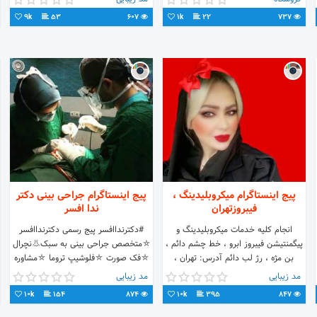
9k
53
607
1k
22
737
پیج اینستاگرام میکروبلیدینگ ،
پیج اینستاگرام جراحی بینی دکتر
فیبروزتهران
ندا افسر
انجام کلیه خدمات میکروبلیدینگ و
#دکترنداافسر پیج رسمی دکترنداافسر
پیگمنتیشن فیبروز ابرو ، خط چشم دائم ،
⛤متخصص جراحی بینی به سبک👃نچرال
بن مژه ، رژ لب دائم آدرس: تهران ،
⛤فک صورت ⛤فلوشیپ تروما ⛤مشاوره
سعادت آباد بالاتر از میدان کاج خیابان
آنلاین ۲۴ساعته ⛤پیج توسط دکترافسر
مد زیبایی
مد زیبایی
مروارید پریسا حکیمی تلفن :
نظارت میشود
10k
154
874
10k
395
847
09106384535