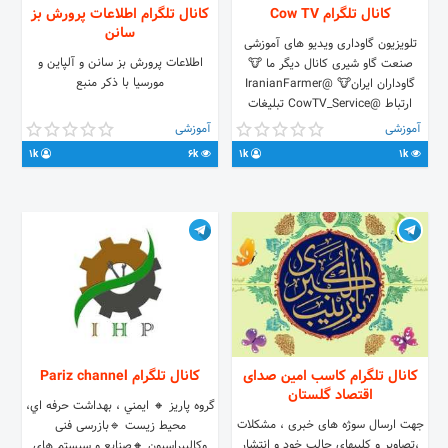
کانال تلگرام Cow TV
کانال تلگرام اطلاعات پرورش بز
سانن
تلویزیون گاوداری ویدیو های آموزشی
اطلاعات پرورش بز سانن و آلپاین و
صنعت گاو شیری کانال دیگر ما 🐮
مورسیا با ذکر منبع
گاوداران ایران🐮 @IranianFarmer
ارتباط @CowTV_Service تبلیغات
@Farm_Network ایتا
آموزشی
آموزشی
https://eitaa.com/CowTV ✅
1k
6k
1k
1k
کانال تلگرام کاسب امین صدای
کانال تلگرام Pariz channel
اقتصاد گلستان
گروه پاریز 🔸 ايمني ، بهداشت حرفه اي،
جهت ارسال سوژه های خبری ، مشکلات
محيط زيست 🔹بازرسی فنی
،تصاویر و کلیپهای جالب خود و انتشار
وکالیبراسیون 🔸صنایع و سیستم های