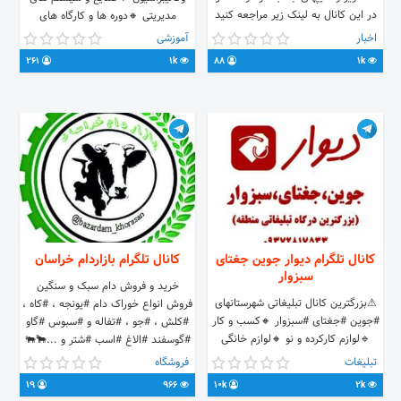
در این کانال به لینک زیر مراجعه کنید
مدیریتی 🔸دوره ها و کارگاه های
@salam0171 این کانال خبری در
تخصصی تماس با ما : @sha_al
اخبار
آموزشی
سامانه ی پایگاه های اینترنتی و تلگرامی
09188857912
261
1k
88
1k
ثبت گردیده است👇👇👇👇👇 کد سامد:
1-1-2538-61-4-1
کانال تلگرام دیوار جوین جغتای
کانال تلگرام بازاردام خراسان
سبزوار
خرید و فروش دام سبک و سنگین
⚠بزرگترین کانال تبلیغاتی شهرستانهای
فروش انواع خوراک دام #یونجه ، #کاه ،
#جوین #جغتای #سبزوار 🔸کسب و کار
#کلش ، #جو ، #تفاله و #سبوس #گاو
🔹لوازم کارکرده و نو 🔸لوازم خانگی
#گوسفند #الاغ #اسب #شتر و ...🐂🐃
🔹خودرو 🔸دام وطیور 🔹املاک
🐄🐎🐎🐏🐑🐐🐐
تبلیغات
فروشگاه
🔸محصولات کشاورزی 🔹نیازمندیها
me/joinchat/AAAAAESGmqNtM_DlBGmDfA
19
966
10k
2k
تعرفه تبلیغات🍃⬇ @tab_bazarche
ارتباط باادمین @A_Massih