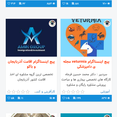
314
62
854
1k
58
710
پیج اینستاگرام veturmia مجله
پیج اینستاگرام اقامت آذربایجان
ی دامپزشکی
و باکو
سردبیر : دکتر محمد حسین فرجاه
تخصصی ترین گروه مشاوره ای اخذ
کارگاه های تخصصی بیماری ها و مباحث
اقامت کشور آذربایجان
پرورشی مشاوره رایگان و مشاوره
تخصصی جهت تبلیغ شما در مجله ⬅️ به
آموزشی
کارآفرینی و کسب و کار
دایرکت مرجعه کنید
5k
11
1k
10k
199
837