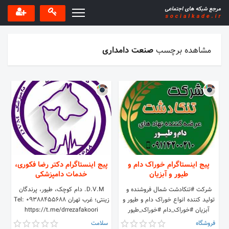
مشاهده برچسب
صنعت دامداری
پیج اینستاگرام خوراک دام و
پیج اینستاگرام دکتر رضا فکوری،
طیور و آبزیان
خدمات دامپزشکی
شرکت #تنکادشت شمال فروشنده و
D.V.M. دام کوچک، طیور، پرندگان
تولید کننده انواع خوراک دام و طیور و
زینتی؛ غرب تهران Tel: 09388455688
آبزیان #خوراک_دام #خوراک_طیور
https://t.me/drrezafakoori
#خوراک_آبزیان #سبوس #کنجاله #پودر
فروشگاه
سلامت