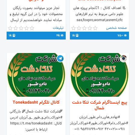
📃 اهداف کانال : 1⃣نجام پروژه های
تجار عزیز میتوانند بصورت رایگان
علوم دامی مربوط به نرم افزارهای
محصولات خود را در این گروه تبلیغ و
sas,foxpro,womat,asreml,cfc
مبادله نمایند خواهشمندیم از ارسال
2⃣اموزش نرم افزار های
مطالب بی ربط و خارج از عنوان پرهیز
صفحه شخصی
تبلیغات
ژنتیکیfoxpro,sas,wombat,asreml,cfc
نمایید
1k
4k
1k
750
3⃣معرفی شاخه اصلاح دام، معرفی
رشته علوم دامی
https://instagram.com/nari.genetic
👤ارتباط با ما 🗣 @nvira
پیج اینستاگرام شركت تنكا دشت
کانال تلگرام Tonekadasht
شمال
🌾شرکت تنکا دشت شمال🌾 بازرگانی
#نهاده_های_دام_طیور_ابزیان
#خوراک_دام_و_طیور _و_آبزیان ادرس
#خوراک_دام#خوراک_طیور#خوراک_آبزیان#کنسانتره
کانال: https://t.me/tonekadasht
0911-4200210 0912-9546899 011-
ارتباط با ادمين: