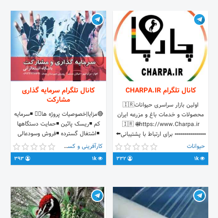
کانال تلگرام CHARPA.IR
کانال تلگرام سرمایه گذاری
مشارکت
اولین بازار سراسری حیوانات🇮🇷
🔴مزایا|خصوصیات پروژه ها👇🏼 ◾️سرمایه
محصولات و خدمات باغ و مزرعه ایران
کم ◾️ریسک پائین ◾️حمایت دستگاهها
🇮🇷 🌐https://www.Charpa.ir
◾️اشتغال گسترده ◾️فروش وسودعالی
▫️▫️▫️▫️▫️▫️▫️▫️▫️▫️▫️▫️▫️▫️▫️▫️ برای ارتباط با پشتیبانی⬅️
◾️توزیع گسترده درکشور ◾️قابلیت
@charpa_help
حیوانات
کارآفرینی و کسب و کار
صادرات 👈🏼کلیه برنامه های باشگاه 🌹
https://instagram.com/charpa.ir
393
1k
332
1k
💯 @khz0613✔️ 👈🏼کانال رسمی باشگاه
🌹💯 @ganjine0613✔️ 👈🏼ادمین کانال
🌹💯 @karafarin0613 ✔️