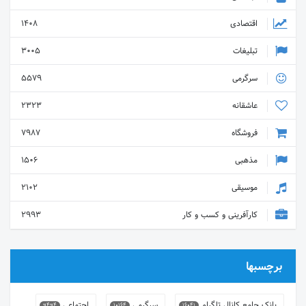
اقتصادی
1408
تبلیغات
3005
سرگرمی
5579
عاشقانه
2323
فروشگاه
7987
مذهبی
1506
موسیقی
2102
کارآفرینی و کسب و کار
2993
برچسبها
بانک جامع کانال تلگرام
سرگرمی
اجتماعی
9494
10164
16041