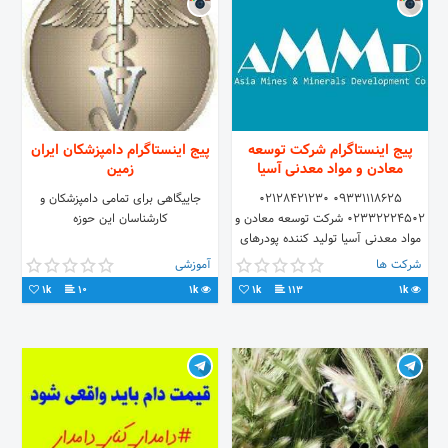
پیج اینستاگرام شرکت توسعه
پیج اینستاگرام دامپزشکان ایران
معادن و مواد معدنی آسیا
زمین
09331118625 02128421230
جاییگاهی برای تمامی دامپزشکان و
02332224502 شرکت توسعه معادن و
کارشناسان این حوزه
مواد معدنی آسیا تولید کننده پودرهای
معدنی، صنعتی و کشاورزی با
شرکت ها
آموزشی
کارشناسان ما در ارتباط @AMMDco
1k
10
1k
1k
113
1k