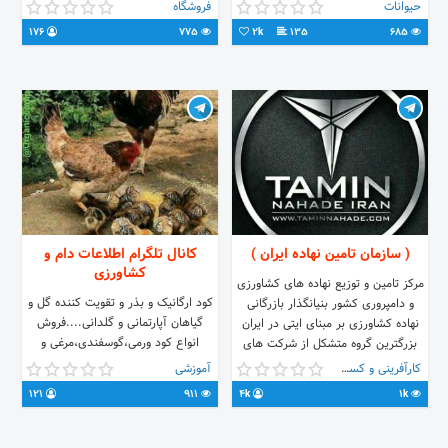
44460754 011-44461036
https://t.me/tonekadashtshomal
حیوانات
فروشگاه
تماس مستقیم: 09129546899
176
775
2k
135
685
09114200210 09119577771
01144460754 ادرس:
مازندران.تنکابن.شیرود.روبرو هتل
رادمهر
( سازمان تامین نهاده ایران )
کانال تلگرام اطلاعات دام و
کشاورزی
مرکز تامین و توزیع نهاده های کشاورزی
کود ارگانیک و بذر و تقویت کننده گل و
و دامپروری کشور بنیانگذار بازرگانی
گیاهان آپارتمانی و گلدانی....فروش
نهاده کشاورزی بر مبنای ایتی در ایران
انواع کود ورمی،گوسفندی،مرغی و
بزرگترین گروه متشکل از شرکت های
بلدرچین،گاو- دان مشاوره سالنهای
نهاده کشاورزی/دامپروری و مشتقات
کارآفرینی و کسب و کار
آموزشی
قارچ(صدفی،دکمه ای) کردان-برغان
نفتی در کشور تولیدکننده و تامین کننده
121
911
4k
1k
09362916329 @samanraesi رئیسی
مصارف داخلی و بین المللی
@sorhe1