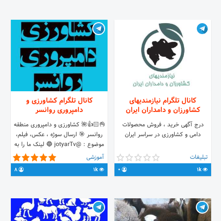
درج آگهی🍃⬇
@hamid_barati_manesh
09372817533
کانال تلگرام نیازمندیهای
کانال تلگرام کشاورزی و
کشاورزان و دامداران ایران
دامپروری روانسر
درج آگهی خرید ، فروش محصولات
👌🏻👍🌺 کشاورزی و دامپروری منطقه
دامی و کشاورزی در سراسر ایران
روانسر 🎯 ارسال سوژه ، عکس، فیلم،
موضوع : @jotyarTv 🔵 لینک ما را به
اشتراک بگذارید : 🔹
تبلیغات
آموزشی
@ravansarkeshavarzi
8
1k
0
1k
https://t.me/joinchat/AAAAAFMLyy-
zsAEN9-I0HQ