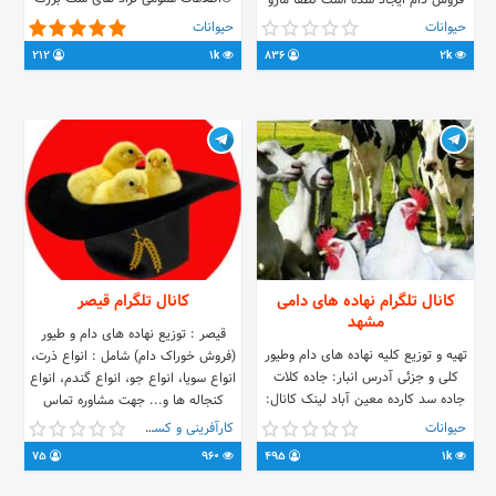
فروش دام ایجاد شده است لطفا مارو
آگهی رایگان خرید یا فروش سگ های
در رسیدن ب این هدف یاری بفرمایید.
حیوانات
حیوانات
سراب ،پژدر، خراسان، مازندران... سگ
212
1k
836
2k
های ماستیف ایران/ترکیه/روسیه/عراق با
نظارت اساتید پیشکسوت
کانال تلگرام نهاده های دامی
کانال تلگرام قیصر
مشهد
قیصر : توزیع نهاده های دام و طیور
تهیه و توزیع کلیه نهاده های دام وطیور
(فروش خوراک دام) شامل : انواع ذرت،
کلی و جزئی آدرس انبار: جاده کلات
انواع سویا، انواع جو، انواع گندم، انواع
جاده سد کارده معین آباد لینک کانال:
کنجاله ها و... جهت مشاوره تماس
https://t.me/joinchat/AAAAAEspYGEfP9EvhfJfMA
بگیرید رفیق بی کلک، قیصر🤝 ☎️
حیوانات
کارآفرینی و کسب و کار
https://goo.gl/maps/p14c8jvGRSK2
09125080166 Channel Info :
75
960
495
1k
شماره تماس: 09153140623
@gheysarofficial E-Mail :
05158204001 05158204002
a.gheysarofficial@gmail.com