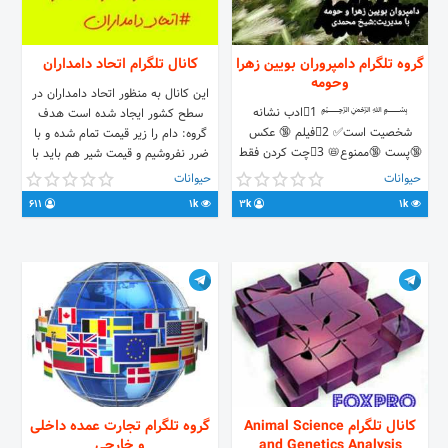
گروه تلگرام دامپروران بویین زهرا
کانال تلگرام اتحاد دامداران
وحومه
این کانال به منظور اتحاد دامداران در
﷽ 1⃣ادب نشانه
سطح کشور ایجاد شده است هدف
شخصیت است✅ 2⃣فیلم 🔞 عکس
گروه: دام را زير قيمت تمام شده و با
🔞پست 🔞ممنوع📛 3⃣چت کردن فقط
ضرر نفروشيم و قیمت شیر هم باید با
در مورد موضوع دامپروری✅ 4⃣بحث و
حساب قیمت تمام شده باشد لطفا کمی
حیوانات
حیوانات
پست سیاسی ممنوع📛 5⃣دخالت
در مورد کارمون غیرت و تعصب داشته
611
1k
3k
1k
درمعامله وعیب و ایراد گذاشتن بر دام و
باشیم!! #اتحاد_دامداران
احشام دیگران ممنوع📛 6⃣لینک گروه⬇
@ethaddamdaran
https://t.me/joinchat/DR0bXkxv50U7if0kJnKkbg
کانال تلگرام Animal Science
گروه تلگرام تجارت عمده داخلی
and Genetics Analysis
و خارجی