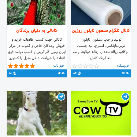
کانال تلگرام سلفون نایلون روژین
کانالی به دنیای پرندگان
تولید و چاپ سلفون، نایلون،
کانالی جهت کسب اطلاعات خرید و
ترس،نایلکس، استرج، لبه چسب،
فروش پرندگان خاص و کمیاب در مرکز
اتوکلاو، زباله بنددار، زباله دولایه، پالت
ایران زمین کارآفرینی و کسب درآمد فوق
بند لینک کانال
العاده با حیوانات داخل منزل با کمترین
https://t.me/selefonnaylonvahid
سرمایه بهترین شغل و تفریح و درآمد
فروشگاه
حیوانات
سایت روژین پلاست
میلیونی
15
1k
84
1k
www.rozhinplast.ir