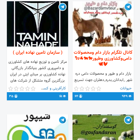
کانال تلگرام بازار دام ومحصولات
( سازمان تامین نهاده ایران )
دامی‌وکشاورزی وطیور🐎🐄🐐🐑
مرکز تامین و توزیع نهاده های کشاورزی
🐓🕊
و دامپروری کشور بنیانگذار بازرگانی
بازار دام و طیور و محصولات دامی دره
نهاده کشاورزی بر مبنای ایتی در ایران
شهر _ابدانان_بدره_دهلران.جهت تسریع
بزرگترین گروه متشکل از شرکت های
در خرید و فروش دام .خریدو فروش به
نهاده کشاورزی/دامپروری و مشتقات
حیوانات
کارآفرینی و کسب و کار
صورت مستقیم است. هیچ گونه
نفتی در کشور تولیدکننده و تامین کننده
35
1k
64
949
مسئولیتی درقبال خرید و فروش متوجه
مصارف داخلی و بین المللی
کانال نیست پذیرش تبلیغات👇
@Yazahraaaa00 لینک کانال👇
@bazardamvatoyor