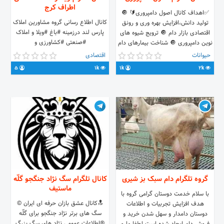
اطراف کرج
✅اهداف کانال اصول دامپروری🔰 🔘
کانال اطلاع رسانی گروه مشاورین املاک
تولید دانش،افزایش بهره وری و رونق
پارس لند درزمینه #باغ #ویلا و املاک
اقتصادی بازار دام 🔘 ترویج شیوه های
#صنعتی #کشاورزی و
نوین دامپروری 🔘 شناخت بیمارهای دام
#فرآورده_های_دامی_و_کشاورزی #کرج
وپیشگیری و درمان آن 🔘 آشنایی با
حیوانات
اقتصادی
#قزوین #هشتگرد #آبیک #خرید
انواع نژادهای دام سبک ✅ لینک کانال
5
1k
1k
2k
#فروش #اجاره شماره های تماس :
👇
09127878748 09192819600
https://t.me/joinchat/AAAAAFJW6uTKIRCwpOMeTg
09220931501 ادمین کانال :
@mohammad99123
گروه تلگرام دام سبک بز شیری
کانال تلگرام سگ نژاد جنگجو گلّه
ماستیف
با سلام خدمت دوستان گرامی گروه با
🔝کانال عشق بازان حرفه ای ایران ©
هدف افزایش تجربیات و اطلاعات
سگ های برتر نژاد جنگجو برای گلّه
دوستان دامدار و سهل شدن خرید و
®اطلاعات عمومی نژاد های سگ بزرگ