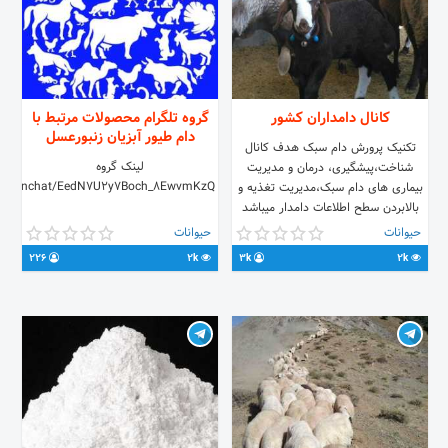
کانال دامداران کشور
گروه تلگرام محصولات مرتبط با
دام طیور آبزیان زنبورعسل
تکنیک پرورش دام سبک هدف کانال
لینک گروه
شناخت،پیشگیری، درمان و مدیریت
me/joinchat/EedN7U2y7Boch_8EwvmKzQ
بیماری های دام سبک،مدیریت تغذیه و
بالابردن سطح اطلاعات دامدار میباشد
لینک کانال
حیوانات
حیوانات
https://t.me/joinchat/AAAAAENFZDkVDKh4pnhlHA
226
2k
3k
2k