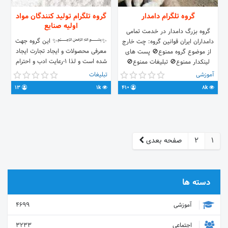
گروه تلگرام دامدار
گروه تلگرام تولید کنندگان مواد
اولیه صنایع
گروه بزرگ دامدار در خدمت تمامی
✨﷽✨ این گروه جهت
دامداران ایران قوانین گروه: چت خارج
معرفی محصولات و ایجاد تجارت ایجاد
از موضوع گروه ممنوع🚫 پست های
شده است و لذا ۱-رعایت ادب و احترام
لینکدار ممنوع🚫 تبلیغات ممنوع🚫
واجب است ۲-از فرستادن مطالب خارج
موفق باشید.⚘⚘⚘
آموزشی
تبلیغات
از عرف گروه خودداری کنین ۳-ایجاد
https://t.me/joinchat/C49PLRJOOG1-
13
1k
410
8k
مزاحمت ممنوع با تشکر مدیریت سازمان
2XtxkNNsDA
🇮🇷مطابق با قوانین جمهوری اسلامی
ایران🇮🇷
1
2
صفحه بعدی
دسته ها
آموزشی
4699
اجتماعی
3233