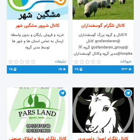
کانال تلگرام گوسفنداران
کانال شیپور مشگین شهر
♉کانال و گروه بزرگ گوسفنداران
خرید و فروش رایگان و بدون واسطه
@gosfandaran کانال
ارسال به تمامی استان ها و شهر ها
@gosfandaran_group گروه 🆔
توسط مدیر گروه
@toopkaمدیر گروه وکانال گوسفنداران
حیوانات
تبلیغات
2k
2k
3k
933
کانال تلگرام اصول دامپروری
کانال تلگرام ویلا و املاک صنعتی