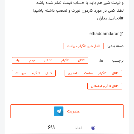
@ethaddamdaran
دسته بندی:
کانال های تلگرام حیوانات
برچسب ها:
کانال تلگرام تشکل مردم نهاد
کانال تلگرام صنعت دامداری
کانال تلگرام حیوانات
کانال تلگرام اجتماعی
عضویت
611
اعضا