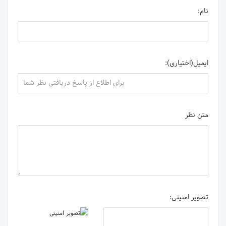
نام:
ایمیل(اختیاری):
متن نظر
تصویر امنیتی: