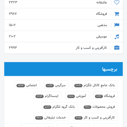
عاشقانه
2323
فروشگاه
7987
مذهبی
1506
موسیقی
2102
کارآفرینی و کسب و کار
2993
برچسبها
بانک جامع کانال تلگرام
سرگرمی
اجتماعی
9494
10164
16041
فروشگاه
آموزشی
اینستاگرام
6794
6919
8662
فروش محصولات
بانک گروه تلگرام
5068
6690
کارآفرینی و کسب و کار
خدمات تبلیغاتی
4417
4866