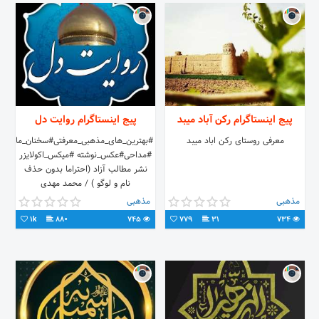
پیج اینستاگرام رکن آباد میبد
پیج اینستاگرام روایت دل
معرفی روستای رکن اباد میبد
#بهترین_های_مذهبی_معرفتی#سخنان_ماندگار
#مداحی#عکس_نوشته #میکس_اکولایزر
نشر مطالب آزاد (احتراما بدون حذف
نام و لوگو ) / محمد مهدی
مذهبی
مذهبی
1k
880
745
779
31
734