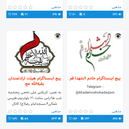
مذهبی
مذهبی
226
21
791
60
7
731
پیج اینستاگرام خادم الشهدا قم
پیج اینستاگرام هیئت ارادتمندان
بقیةالله عج
Telegram :
به نفس: کـربـلایی عــلی نخعـــی پنجشنبه
@khademoshohadaqom
شب ها/راس ساعت ۲۱ بلواردوم،طبرسی
شمالی۴،مسجدامام رضا(ع) کانال
تلگرامt.me/eradatmandan313
مذهبی
مذهبی
189
58
833
186
163
868