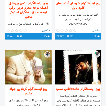
پیج اینستاگرام شهیدان آبشناسان
پیج اینستاگرام عکس پروفایل
کاوه بابل
اهنگ نوحه محرم عربی ترکی
نوحه صادق اهنگران استیکر
*هنرجو نترس جهت سربازی ولی امر
محرم
پذیرفته می شود* . سرور:
بازار در رکود و خبرهای تلخ و سرد..‌.
۰۹۰۳۵۳۹۵۰۳۰
جانم فدای رونق پرچم فروش ها.....
مذهبی
مذهبی
#عشق_ات_تمام_فرضیه_ها_را_بهم_زد در
120
64
2k
942
12
1k
ثبت اسم نوکریم گیر میکنم وقتی که مهر
کرب و بلای تو کم است
پیج اینستاگرام حامدفاطمی نسب
پیج اینستاگرام کربلایی جواد
مقدم
عمریه دل مبتلای فاطمه(س)است
پیج #رسمی کانال تلگرام بوی عشق
همیشه غرق عطای فاطمه(س)است وقتی
#کربلایی_جواد_مقدم
مردم روی قبرم حک کنید این غلام بچه