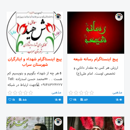
پیج اینستاگرام رسانه شیعه
پیج اینستاگرام شهداء و ايثارگران
شهرستان سراب
ارزش هر كس به مقدار دانايي و
🌷هر چه از شهداء بگوییم و بنویسیم کم
تخصص اوست. امام علی(ع)
هست . . ✏️محمد حسن اسدزاده Tell:
09148324227 💻جهت ارتباط در شبکه
های مجازی👆 . . . 🌸 یا فاطمة
مذهبی
مذهبی
الزهراء(س) 🌸
1k
55
1k
7k
56
1k