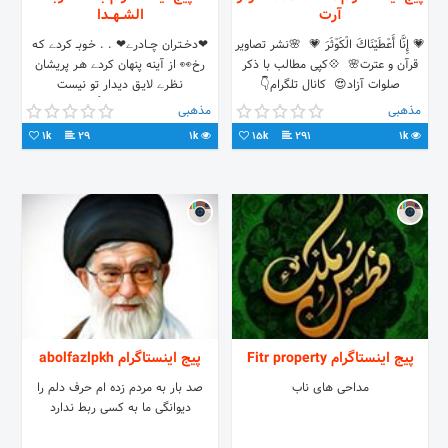
آرت
الشــهــدا
💗 إِنَّا أَعْطَيْنَاكَ الْكَوْثَرَ 💗 ‌ 🌸نشر تصاویر
❤دخــتـران چـــادرے❤ . . خـوبــ کردے کـه
قرآن و عترت🌸 ‌ 💠کپی مطالب با ذکر
رخ👀 از آینه پنهان کردے هـر پریشان
صلوات آزاد😍 ‌‌ کانال تلگرام👇
نـظـرے لایـق دیدار تو نیست
#چادری_ها_فرشته_اند☝💔 . . کپی با
مذهبی
مذهبی
ذکر صلوات
1k
29
1k
15k
291
1k
پیج اینستاگرام Fitr property
پیج اینستاگرام abolfazlpkh
مداحی های ناب
صد بار به مردم زده ام حرف دلم را
دیوانگی ما به کسی ربط ندارد