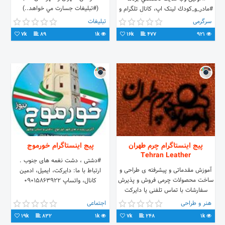
(#تبليغات جسارت مي خواهد..)
#مادر_و_كودك لینک اپ، کانال تلگرام و
نگرشمان را همگام با دنيا، جهاني، و
آدرس سایت زودبرو 👇
سرگرمی
تبلیغات
#كسب و #كارمان را متحول كنيم
7k
89
1k
16k
477
921
پیج اینستاگرام چرم طهران
پیج اینستاگرام خورموج
Tehran Leather
#دشتی ، دشت نغمه های جنوب .
آموزش مقدماتی و پیشرفته ی طراحی و
ارتباط با ما: دایرکت، ایمیل، ادمین
ساخت محصولات چرمی فروش و پذیرش
کانال، واتساپ ۰۹۰۱۵۸۶۳۹۲۲
سفارشات با تماس تلفنی یا دایرکت
09125246357 09100023150 ادرس
هنر و طراحی
اجتماعی
کانال ما در تلگرام :
19k
832
1k
7k
248
1k