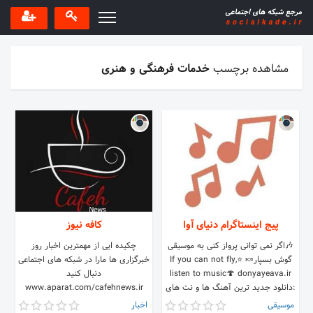
مشاهده برچسب
خدمات فرهنگی و هنری
پیج اینستاگرام دنیای آوا
کافه نیوز
🎶اگر نمی توانی پرواز کنی به موسیقی
چکیده ایی از مهمترین اخبار روز
گوش بسپار🍬 ⭐If you can not fly,
خبرگزاری ها مارا در شبکه های اجتماعی
listen to music🍄 donyayeava.ir
دنبال کنید
:دانلود جدید ترین آهنگ ها و نت های
www.aparat.com/cafehnews.ir
موسیقی در
t.me/cafehnewsir
موسیقی
اخبار