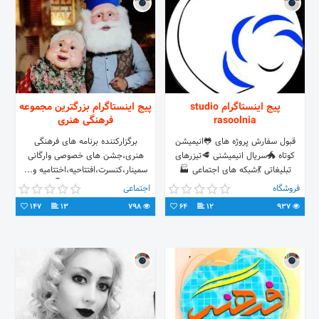
پیج اینستاگرام studio
پیج اینستاگرام بزرگترین مجموعه
rasoolnia
فرهنگی هنری
قبول سفارش پروژه های 🐸انیمیشن
برگزارکننده برنامه های فرهنگی
کوتاه 🐲سریال انیمیشنی 🥩تیزرهای
هنری،جشن های خصوصی وارگانی
تبلیغاتی 💃شبکه های اجتماعی 🏭
سمینار،کنسرت،افتتاحیه،اختتامیه و...
مدلسازی و سیمولیشن های سه بعدی
باشما درسرتاسر ایران 👇 رزرو
فروشگاه
اجتماعی
صنعتی و ...
برنامه=دایرکت
147
13
798
64
12
937