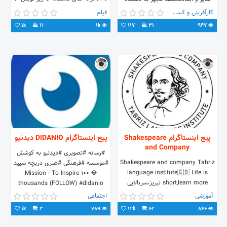
❤️میکسهایی فارسی و ترکی ❤️ ❤️موزیک
چاپ افست،فلکسو،طلاکوب و سیلک
کارآفرینی و کسب و کار
فیلم
ویدئو های ناب ❤️
۰۹۱۳۳۵۸۱۴۵۱دهقانی
1k
11
1k
117
31
947
پیج اینستاگرام Shakespeare
پیج اینستاگرام DIDANIO دیدنیو
and Company
#رسانه #تصویری #دیدنیو به کوشش
Shakespeare and company Tabriz
#موسسه #فرهنگی #هنری دریچه سپید
language institute🇬🇧 Life is
💎 Mission - To Inspire 100
short,learn more تبریز،سربالایی
thousands (FOLLOW) #didanio
ولیعصر،جنب مهدکودک اردیبهشت
آموزشی
اجتماعی
موسسه آموزشی راشین 04133690291
1k
3
789
12k
62
846