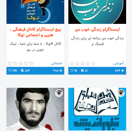
اینستاگرام زندگی خوب من
پیج اینستاگرام کانال فرهنگی ،
هنری و اجتماعی توکا
زندگی خوب من برنامه ای برای زندگی
کانال #توکا ، با شما برای شما ، لینک
قشنگ تر
جوین در بیو
آموزشی
اجتماعی
14k
154
905
1k
81
874