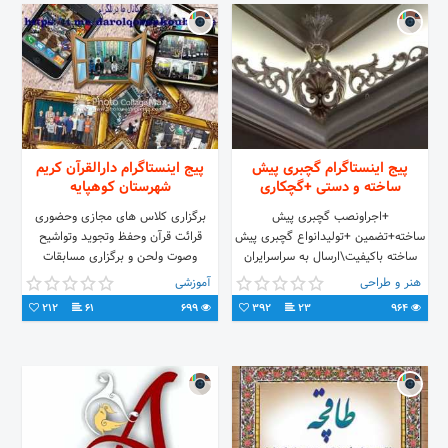
پیج اینستاگرام گچبری پیش
پیج اینستاگرام دارالقرآن کریم
ساخته و دستی +گچکاری
شهرستان کوهپایه
+اجراونصب گچبری پیش
برگزاری کلاس های مجازی وحضوری
ساخته+تضمین +تولیدانواع گچبری پیش
قرائت قرآن وحفظ وتجوید وتواشیح
ساخته باکیفیت\ارسال به سراسرایران
وصوت ولحن و برگزاری مسابقات
+پیچ اول ما؛
فرهنگی و قرآنی
هنر و طراحی
آموزشی
@gachbori.newclasssicc
212
61
699
392
23
964
★09944239866★★09127936466★