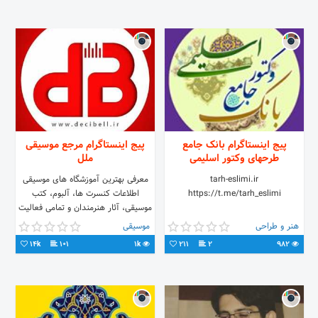
پیج اینستاگرام بانک جامع
پیج اینستاگرام مرجع موسیقی
طرحهای وکتور اسلیمی
ملل
tarh-eslimi.ir
معرفی بهترین آموزشگاه های موسیقی
https://t.me/tarh_eslimi
اطلاعات کنسرت ها، آلبوم، کتب
موسیقی، آثار هنرمندان و تمامی فعالیت
های عرصه ی موسیقی کسب اطلاعات
هنر و طراحی
موسیقی
بیشتر 👈👈👈
14k
101
1k
211
2
982