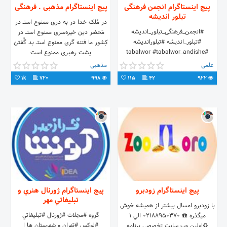
پیج اینستاگرام انجمن فرهنگی
پیج اینستاگرام مذهبی . فرهنگی
تبلور اندیشه
در مُلک خدا در به دری ممنوع استــ در
#انجمن_فرهنگی_تبلور_اندیشه
مَحضر دین خیره‌سری ممنوع استـــ در
#تبلور_اندیشه #تبلوراندیشه
کِشور ما فتنه گری ممنوع استـــ بد گُفتن
#tabalwor #tabalwor_andishe
پشت رهبـری ممنوع است
#tabalwor_ir #Tabalwor_com
علمی
مذهبی
1k
720
998
115
42
922
پیج اینستاگرام زودبرو
پیج اینستاگرام ژورنال هنري و
تبليغاتي مهر
با زودبرو امسال بیشتر از همیشه خوش
گروه #مجلات #ژورنال #تبليغاتي
میگذره ☎️ 02188950370 الي 1
#لوكس #تهران و شهرستان ها |
♻️اولين وب سايت تخصصي برنامه