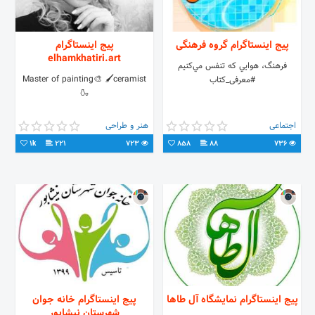
پیج اینستاگرام گروه فرهنگی
پیج اینستاگرام
elhamkhatiri.art
فرهنگ، هوايي كه تنفس مي‌كنيم
Master of painting🎨 🖌ceramist
#معرفی_کتاب
🍶
اجتماعی
هنر و طراحی
1k
221
723
858
88
736
پیج اینستاگرام نمایشگاه آل طاها
پیج اینستاگرام خانه جوان
شهرستان نیشابور