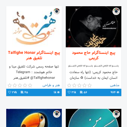
پیج اینستاگرام حاج محمود
پیج اینستاگرام Talfighe Honar
کریمی
تلفيق هنر
﷽ ﷽
‎تنها صفحه رسمى شركت تلفيقِ مينا و
حاج محمود کریمی: (تنها راه سعادت
خاتمِ هوشمند Telegram :
انسان ايمان به خداست) ♻ سازمان
@Talfighehonar #تلفیق_هنر
#تبلیغات و #موئسسه نشر آثار
مذهبی
هنر و طراحی
#فرهنگی_حاج_محمود_کریمی
27k
45
1k
31k
56
974