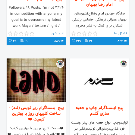
امام رضا بهبهان
3,124 Followers, 19 Posts. I'm not
قرارگاه جهادی امام رضا(ع)شهرستان
in competition with anyone, my
بهبهان عمرانی فرهنگی اجتماعی پزشکی
goal is to overcome my latest
اشتغال برای کمک به قشر محروم
work Maya / texture / light /
جامعه به یاری شما نیازمندیم *آنها را به
Arnold / Render
تشکل ها
انیمیشن
ما معرفی کنید
3k
19
889
199
19
844
پیج اینستاگرام چاپ و جعبه
پیج اینستاگرام زیر نویس (لند) -
سازی گندم
ساخت کلیپهای روز با بهترین
کیفیت ❤️
تولیدوچاپ انواع جعبه های پیتزا وفست
❤️ساخت کلیپهای روز با بهترین کیفیت
فود،غذایی،رستورانی تولیدعرقگیر در
❤️ ❤️ترانه های عاشقانه با زیر نویس ❤️
سایز و ابعادمختلف مجهز به دستگاه