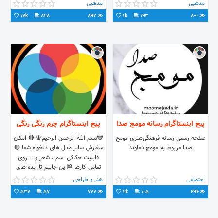
www.hassanieh.ir . کانال تلگرام👇
09368626450 : سفارش
مذهبی
مذهبی
WWW.SHOBBAR.COM
17k
828
892
1k
193
800
پیج اینستاگرام رسانه مومج صدا
پیج اینستاگرام چرم رنگی رنگی
صفحه رسمی رسانه فرهنگی‌هنری مومج
🕎بسم الله الرحمن الرحیم🕎 🔴 امکان
صدا مربوط به مومج دماوند
سفارش سایر مدل های دلخواه شما 🔴
قابلیت حکاکی اسم ، شعر و... روی
تمامی کارها 🏁این جاییم تا ایده های
شما رو عملی کنم
اجتماعی
هنر و طراحی
537
57
777
2k
105
696