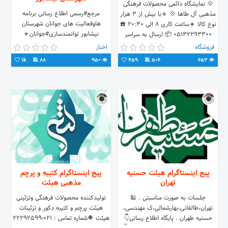
💠 نمایشگاه دائمی محصولات فرهنگی
مرجع#رسمی اطلاع رسانی برنامه
مذهبی آل طاها 💠 🔹با بیش از ۳ هزار
هاوفعالیت های جوانان شهرستان
نوع کالا 🔸ساعت کاری ۸ الی ۲۰:۳۰ ☎️
نیشابور توانمندسازی#جوانان🔹
05132293300 📦 ارسال به سراسر
پرازحس#جوانی🔸 نیشابور_خیابان
کشور
فروشگاه
اخبار
کمال_طبقه فوقانی_اداره ورزش وجوانان
1k
88
950
459
506
653
پیج اینستاگرام هیئت حسنیه
پیج اینستاگرام کتیبه و پرچم
تهران
مذهبی هیئت
جلسات به صورت مناسبتی . 🕌
تولیدکننده محصولات فرهنگی وتزئینی
تهران،طالقانی،بهارشمالی،ک مهندسی،
هیئت پرچم و کتیبه دکور و تزئینات
حسنیه طهران . پایگاه اطلاع رسانی👇
هیئت 🔶شماره تماس : 021-22292599