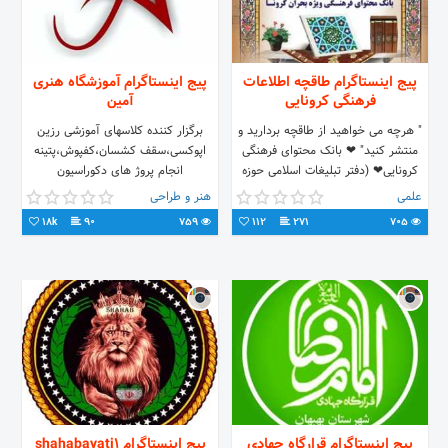
پیج اینستاگرام طاقچه اطلاعات
پیج اینستاگرام آموزشگاه هنری
فرهنگی کرونایی
آمین
" هرچه می خواهید از طاقچه بردارید و
برگزار کننده کلاسهای آموزشی رزین
منتشر کنید" ❤ بانک محتوای فرهنگی
اپوکسی،سقف کشسان،کفپوش،پتینه
کرونایی❤ (دفتر تبلیغات اسلامی حوزه
انجام پروژ های دکوراسیون
علمیه) در همه پیام رسان ها:
داخلی،پتینه،سقف کشسان و کفپوش
علمی
هنر و طراحی
taghcheh1399
قیطریه،ابتدای بلوار اندرزگو
18k
90
759
112
271
705
پیج اینستاگرام قرارگاه جهادی
پیج اینستاگرام shahabayati1