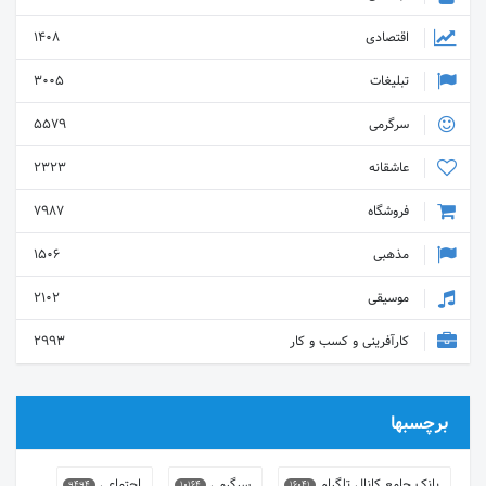
اقتصادی
1408
تبلیغات
3005
سرگرمی
5579
عاشقانه
2323
فروشگاه
7987
مذهبی
1506
موسیقی
2102
کارآفرینی و کسب و کار
2993
برچسبها
بانک جامع کانال تلگرام
سرگرمی
اجتماعی
9494
10164
16041