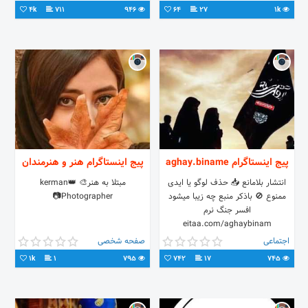
4k
711
946
64
27
1k
پیج اینستاگرام aghay.biname
پیج اینستاگرام هنر و هنرمندان
انتشار بلامانع 📥 حذف لوگو یا ایدی
مبتلا به هنر🎨 👑kerman
ممنوع 🚫 باذکر منبع چه زیبا میشود
Photographer📷
افسر جنگ نرم
eitaa.com/aghaybinam
اجتماعی
صفحه شخصی
1k
1
795
742
17
745