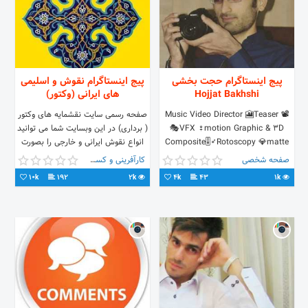
پیج اینستاگرام حجت بخشی
پیج اینستاگرام نقوش و اسلیمی
Hojjat Bakhshi
های ایرانی (وکتور)
📽 Music Video Director 🎦Teaser
صفحه رسمی سایت نقشمایه های وکتور
🎭VFX ♀motion Graphic & 3D
( برداری) در این وبسایت شما می توانید
Composite🎚♂Rotoscopy 💎matte
انواع نقوش ایرانی و خارجی را بصورت
painting 🎬Editor movie TV &
فایل کامپیوتری (وکتور) با پسوندهای
صفحه شخصی
کارآفرینی و کسب و کار
cinema 📞 +98 937 906 6250
CDr,Ai,Pdf,Eps دانلود کنید .
10k
192
2k
4k
43
1k
www.mutif.ir telegram:@mutiff