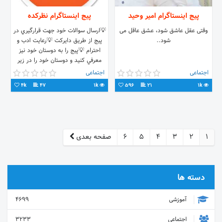
پیج اینستاگرام امیر وحید
پیج اینستاگرام نظركده
وقتی عقل عاشق شود، عشق عاقل می
💡ارسال سوالات خود جهت قرارگيري در
شود..
پيج از طريق دايركت 💡رعايت ادب و
احترام 💡پيج را به دوستان خود نيز
معرفي كنيد و دوستان خود را در زير
مطالب تگ كنيد...🌺
اجتماعی
اجتماعی
4k
47
1k
596
21
1k
1
2
3
4
5
6
صفحه بعدی
دسته ها
آموزشی
4699
اجتماعی
3233