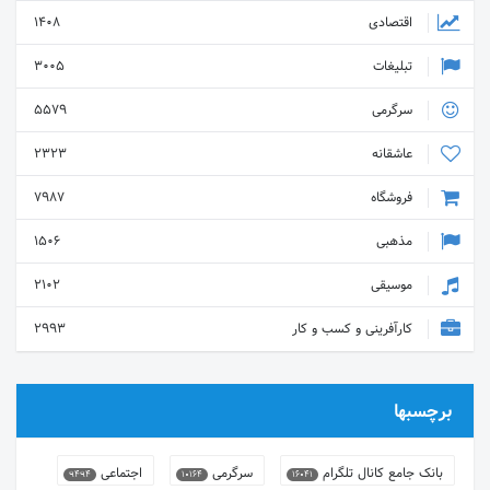
اقتصادی
1408
تبلیغات
3005
سرگرمی
5579
عاشقانه
2323
فروشگاه
7987
مذهبی
1506
موسیقی
2102
کارآفرینی و کسب و کار
2993
برچسبها
بانک جامع کانال تلگرام
سرگرمی
اجتماعی
9494
10164
16041