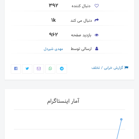
392
دنبال کننده
1k
دنبال می کند
962
بازدید صفحه
ارسالی توسط
مهدی شیردل
گزارش خرابی / تخلف
آمار اینستاگرام