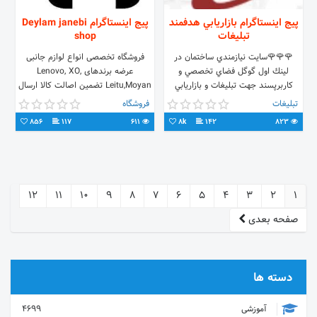
پیج اینستاگرام بازاريابي هدفمند
پیج اینستاگرام Deylam janebi
تبليغات
shop
🌹🌹🌹سايت نيازمندي ساختمان در
فروشگاه تخصصی انواع لوازم جانبی
لينك اول گوگل فضاي تخصصي و
عرضه برندهای Lenovo, XO,
كاربرپسند جهت تبليغات و بازاريابي
Leitu,Moyan تضمین اصالت کالا ارسال
هدفمند فعالان صنعت ساختمان🌸
به سراسر کشور فروش فقط آنلاین
تبلیغات
فروشگاه
پشتيباني در واتساپ؛ 👇👇👇
عمده و تک بندر دیلم زمانی
856
117
611
8k
142
823
12
11
10
9
8
7
6
5
4
3
2
1
صفحه بعدی
دسته ها
آموزشی
4699