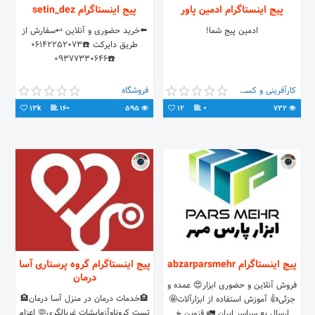
پیج اینستاگرام ادمین پاور
پیج اینستاگرام setin_dez
ادمین پیج شما!
⬅️خرید حضوری و آنلاین ↩سفارش از
طریق دایرکت ☎️06142252073
☎️09377330646
کارآفرینی و کسب و کار
فروشگاه
13k
160
595
12
0
732
پیج اینستاگرام abzarparsmehr
پیج اینستاگرام گروه پرستاری آسا
درمان
فروش آنلاین و حضوری ابزار😍 عمده و
🏨خدمات درمان در منزل آسا درمان🏨
جزئی👍 آموزش استفاده از ابزارآلات🤩
تست كروناوآزمايشات غربالگري🦠 اعزام
ارسال به سراسر ایران 🚛 قزوین خ