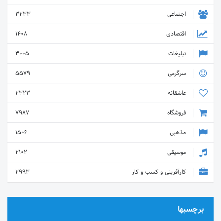
اجتماعی
3233
اقتصادی
1408
تبلیغات
3005
سرگرمی
5579
عاشقانه
2323
فروشگاه
7987
مذهبی
1506
موسیقی
2102
کارآفرینی و کسب و کار
2993
برچسبها