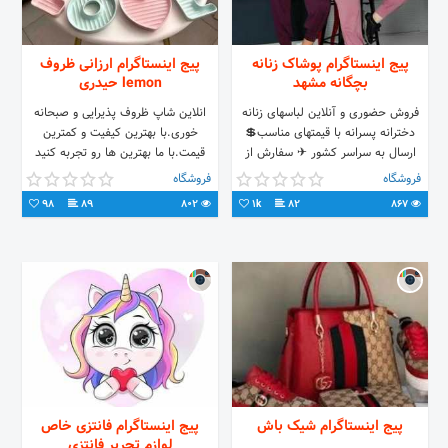
پیج اینستاگرام پوشاک زنانه
پیج اینستاگرام ارزانی ظروف
بچگانه مشهد
lemon حیدری
فروش حضوری و آنلاین لباسهای زنانه
انلاین شاپ ظروف پذیرایی و صبحانه
دخترانه پسرانه با قیمتهای مناسب💲
خوری.با بهترین کیفیت و کمترین
ارسال به سراسر کشور ✈ سفارش از
قیمت.با ما بهترین ها رو تجربه کنید
طریق دایرکت و واتساپ
چون لایق بهترینها هستید
فروشگاه
فروشگاه
09932353039 ☎️
98
89
802
1k
82
867
پیج اینستاگرام شیک باش
پیج اینستاگرام فانتزی خاص
لوازم تحریر فانتزی