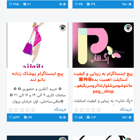
275
20
1k
3k
39
980
پیج اینستاگرام به زیبایی و کیفیت
پیج اینستاگرام پـوشـاک زنـانـه
استایلت اهمیت بده🤩👌🏼
بـانـو لـند
مانتوشومیزشلوارشالروسریکیفو…
✿ خـریـد آنـلایـن و حـضـوری ✿ ✿
peg__shop
سـاعـات کـاری ۹ الـی ۱۴ و ۱۶ الـی ۲۱ ✿
⭐️پِگ شاپ⭐️ به زیبایی و کیفیت استایلت
✿مـافـی،سـاحـلـی، اول خـیـابـان پـرواز،
اهمیت بده🤩👌🏼 فروش فقط بصورت
بـوتـیک بـانـو لـنـد✿
فروشگاه
فروشگاه
آنلاین🛍 ارسال رایگان به تمام نقاط
533
79
1k
5k
103
870
ایران📦 ثبت سفارش از طریق دایرکت
واتساپ 09305629171