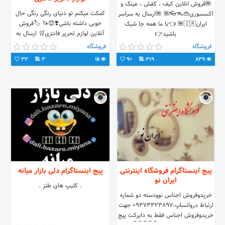
🌺فروش انلاین کیف ، کفش ، عینک و
کمکت میکنم تو دنیای رنگی رنگی حال
اکسسوری👜👠👓🌺 🌺ارسال به سراسر
خوبی داشته باشی❣️😍🦄 🏷فروش
ایران🇮🇷🌺 👈با ما همه جا شیک
آنلاین لوازم تحریر فانتزی🛒 ارسال به
باشید👉
سراسر ایران🚚 فروش از طریق دایرکت
فروشگاه
فروشگاه
📥 #فانتزی_مانتزی_خاص
33
3
1k
90
319
839
پیج اینستاگرام فروشگاه اینترنتی
پیج اینستاگرام دلی بازار میانه
ایران نو
. کلیپ های طنز .
خریدوفروش اجناس نوودسته دو شماره
ارتباط درواتساپ:09373323897 جهت
خریدوفروش اجناس فقط به دایرکت پیج