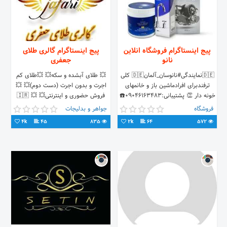
پیج اینستاگرام فروشگاه انلاین
پیج اینستاگرام گالری طلای
نانو
جعفری
🇩🇪نمایندگی#نانوسان_آلمان🇩🇪 کلی
💥 طلای آبشده و سکه💥 💥طلای کم
ترفندبرای افرادماشین باز و خانمهای
اجرت و بدون اجرت (دست دوم)💥 💥
خونه دار 👏 پشتیبانی:۰۹۰۴۶۱۶۳۴۸۳☎️
فروش حضوری و اینترنتی💥 💥 🇮🇷
نحوه سفارش:دایرکت📲 یاواتساپ:لینک
ارسال با پست پیشتاز به سراسر کشور
فروشگاه
جواهر و بدلیجات
زیر👇👇
💥
4k
45
835
2k
64
572
https://zil.ink/nano.online.shoop
https://zil.ink/nano.online.shoop