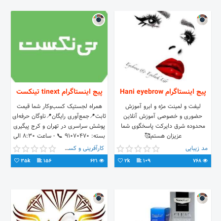
پیج اینستاگرام Hani eyebrow
پیج اینستاگرام tinext تینکست
لیفت و لمینت مژه و ابرو آموزش
همراه لجستیک کسب‌وکار شما قیمت
حضوری و خصوصی آموزش آنلاین
ثابت📍جمع‌آوری رایگان📍ناوگان حرفه‌ای
محدوده شرق دایرکت پاسخگوی شما
پوشش سراسری در تهران و کرج پیگیری
عزیزان هستم🥰
بسته: ۹۱۰۷۰۴۷۰ 📞 - ساعت ۸:۳۰ الی
۱۹
مد زیبایی
کارآفرینی و کسب و کار
35k
156
621
2k
109
768