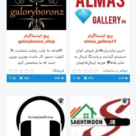
پیج اینستاگرام
پیج اینستاگرام
galoryboronz_shop
almas_gallery84
ادرس:مازندران💎امل فروش انواع
🌺هدف ما جلب رضایت شماست 🌺
دستبندو گردنبند و پابند😍 ارسال به
کیفیت دستور کار ماست بهترین چیزی
تمام نقاط🌍 هزینه ارسال15تومان
است که ما متخصص آنیم
میباشد. برای سفارشات=دایرکت شماره
https://t.me/galoryboronz
جواهر و بدلیجات
فروشگاه
تماس👇 09031009578📱
1k
256
677
2k
138
804