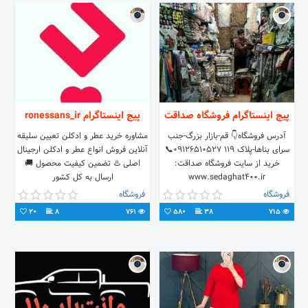
پیج اینستاگرام فروشگاه صداقت
پیج اینستاگرام ronessans_ir
آدرس فروشگاه👇 قم-بازار بزرگ-جنب
مشاوره خرید عطر و ادکلن تعیین سلیقه
سرای بناها-پلاک 119 09126510527📞
آنلاین فروش انواع عطر و ادکلن ارجینال
خرید از سایت فروشگاه صداقت:
اصلی ♨️ تضمین کیفیت محصول 🚚
www.sedaghat400.ir
ارسال به کل کشور
فروشگاه
فروشگاه
20
8
761
580
38
715