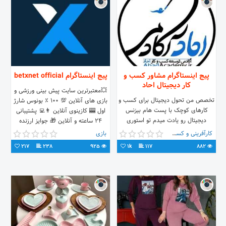
پیج اینستاگرام مشاور کسب و
پیج اینستاگرام betxnet official
کار دیجیتال احاد
💥معتبرترین سایت پیش بینی ورزشی و
تخصص من تحول دیجیتال برای کسب و
بازی های آنلاین 💯 ۱۰۰ ٪ بونوس شارژ
کارهای کوچک با پست هام بیزنس
اول 🎰 کازینوی آنلاین 👨‍💻 پشتیبانی
دیجیتال رو یادت میدم تو استوری
۲۴ ساعته و آنلاین 🎁 جوایز ارزنده
ماشین تبدیل رو یاد بگیر برای شروع
کارآفرینی و کسب و کار
بازی
«هایلایت نقطه صفر» ا
217
238
925
1k
117
882