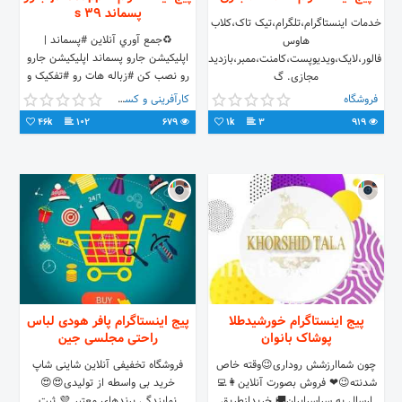
پسماند 39 s
خدمات اینستاگرام،تلگرام،تیک تاک،کلاب
♻️جمع آوري آنلاين #پسماند |
هاوس
اپليکيشن جارو پسماند اپلیکیشن جارو
فالور،لایک،ویدیوپست،کامنت،ممبر،بازدید،شماره
رو نصب کن #زباله هات رو #تفکیک و
مجازی. گ
#درآمدزایی کن پشتیبانی: 📲
فروشگاه
کارآفرینی و کسب و کار
09381132350 #جارو
46k
102
679
1k
3
919
پیج اینستاگرام خورشیدطلا
پیج اینستاگرام پافر هودی لباس
پوشاک بانوان
راحتی مجلسی جین
چون شماارزشش روداری😉وقته خاص
فروشگاه تخفیفی آنلاین شاینی شاپ
شدنته😉❤ فروش بصورت آنلاین👩‍💻
خرید بی واسطه از تولیدی😍😍
ارسال به سراسرایران🚚 خریدازطریق
نمایندگی برندهای معتبر 💜 ثبت