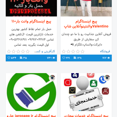
پیج اینستاگرام
پیج اینستاگرام وانت بار۱۱۰
Valentinoوالنتینوآنلاین شاپ
حمل بار تمام نقاط کشور بهترین
فروش آنلاین جذابیت رو با ما دو چندان
خدمات نازلترین قیمت 🤳تلفن های
کن سفارش از طریق
تماس 09191204484 09053618911
دایرکت،واتساپ،تلگرام 📲
اول قیمت بگیرید بعد تماس
09120509405 ارسال به سراسر کشور
فروشگاه
کارآفرینی و کسب و کار
با پست
534
35
730
221
138
712
پیج اینستاگرام خدمات مجازی
پیج اینستاگرام jarooapp ir جارو