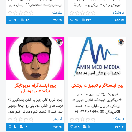
پرستاروپزشك متخصص👨‍⚕️ ارسال دارو
کوروش جدید📌 پیگیری سفارش👇
وتجهيزات💊 با مجوزرسمي ازوزارت
6168_582_0912 02833553163
فروشگاه
سلامت
بهداشت📄 📲۰۹۱۲۰۱۶۳۲۸۴
10k
128
789
3k
342
550
پیج اینستاگرام تجهیزات پزشکی
پیج اینستاگرام موبوتایگر
ترفندهای موبایلی
تجهیزات پزشکی امین مد مدیا
اینجا قراره کلی چیزای خفن یادبگیری😍
⚜بزرگترین‌ فروشگاه آنلاین تجهیزات
ترفند های خفن موبایلی رو اینجا میتونی
پزشکی درایران دارای نماد اعتماد
پیدا کنی📱 ترفند گیم ومعرفی گیم های
الکترونیکی ☎ 02191090668 📲
موبایلی 🎮 بافالو کردن به جمع ما
09120173735
فروشگاه
آموزشی
بپیوند👌🏻♥
2k
39
750
82k
1k
649