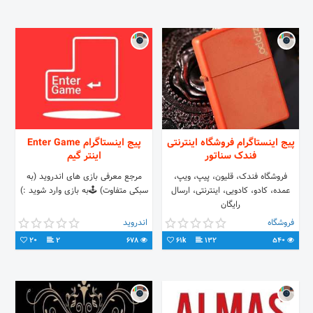
پیج اینستاگرام فروشگاه اینترنتی
پیج اینستاگرام Enter Game
فندک سناتور
اینتر گیم
فروشگاه فندک، قلیون، پیپ، ویپ،
مرجع معرفی بازی های اندروید (به
عمده، کادو، کادویی، اینترنتی، ارسال
سبکی متفاوت) 🕹به بازی وارد شوید :)
رایگان
فروشگاه
اندروید
20
2
678
61k
132
540