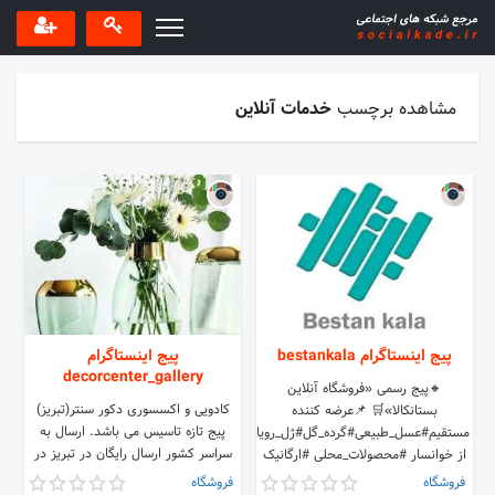
مشاهده برچسب
خدمات آنلاین
پیج اینستاگرام bestankala
پیج اینستاگرام
decorcenter_gallery
🔸پیج رسمی «فروشگاه آنلاین
کادویی و اکسسوری دکور سنتر(تبریز)
بستانکالا»🛒 📌عرضه کننده
پیج تازه تاسیس می باشد. ارسال به
مستقیم#عسل_طبیعی#گرده_گل#ژل_رویال
سراسر کشور ارسال رایگان در تبریز در
از خوانسار #محصولات_محلی #ارگانیک
سفارش های بالای ۱۵۰ هزار تومان
از پایتخت عسل ایران ۰۹۱۳۹۷۲۲۶۶۵
فروشگاه
فروشگاه