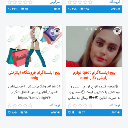
پیام بدین تلگرام 👇👇👇👇👇
فروشگاه
سرگرمی
239
1k
1k
218
497
599
پیج اینستاگرام quot لوازم
پیج اینستاگرام فروشگاه اینترنتی
ارایشی نگار quot
asig
🤩عرضه کننده انواع لوازم ارایشی و
#asig #فروشگاه_اینترنتی #خرید_لباس
بهداشتی با کمترین قیمت 🕚همه روزه
#خرید_آنلاین_لباس #کانال تلگرام
به صورت انلاین 🌏✈🚚ارسال به تمامی
https://t.me/asig626
نقاط کشور 💌🌻ارسال در محدوده بندر
فروشگاه
فروشگاه
انزلی رایگان
806
76
592
1k
31
863