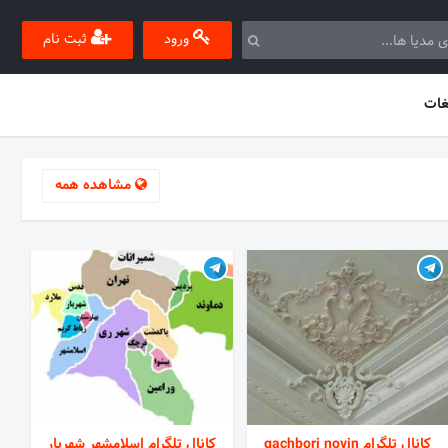
ورود
ثبت نام
غات
مشاهده همه
کانال تلگرام gachbori novin
کانال تلگرام اسلامشهر شهریار