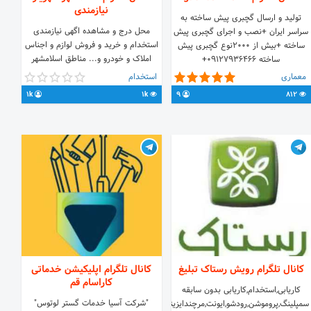
نیازمندی
تولید و ارسال گچبری پیش ساخته به
محل درج و مشاهده اگهی نیازمندی
سراسر ایران +نصب و اجرای گچبری پیش
استخدام و خرید و فروش لوازم و اجناس
ساخته +بیش از 2000نوع گچبری پیش
املاک و خودرو و... مناطق اسلامشهر
ساخته 09127936466+
شهریار رباط کریم نصیرشهر اکبراباد
معماری
استخدام
شاهدشهر و اطراف
1k
1k
9
812
کانال تلگرام رویش رستاک تبلیغ
کانال تلگرام اپلیکیشن خدماتی
کاراسام قم
کاریابی,استخدام,کاریابی بدون سابقه
"شرکت آسیا خدمات گستر لوتوس"
سمپلینگ,پروموشن,رودشو,ایونت,مرچندایزینگ,نمایشگاه