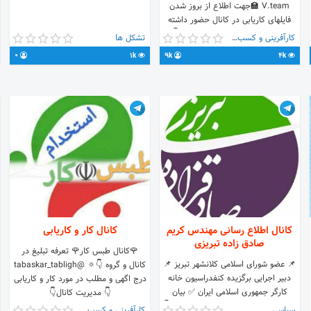
V.team 🏫جهت اطلاع از بروز شدن
در تلگرام 👈
فایلهای کاریابی در کانال حضور داشته
tps://t.me/joinchat/i7ssF9fmVl1mOTM8
باشید. ربات برای دوستان ریپورت👇
کارآفرینی و کسب و کار
تشکل ها
✔ پیج ما در اینستاگرام 👈
@vteam96bot ادمین سفارش تبلیغات
tps://Instagram.com/pakdasht_karyabi
0
1k
9k
4k
و کاریابی👇 @vteam96
✔ پیج ما در واتساپ 👈
atsapp.com/HY3F207RbsH7qVaRcb7HKy
تماس : 09225826083
کانال اطلاع رسانی مهندس کریم
کانال کار و کاریابی
صادق زاده تبریزی
🌹کانال طبس کار🌹 تعرفه تبلیغ در
📌 عضو شورای اسلامی کلانشهر تبریز 📌
کانال و گروه 👇🔅 @tabaskar_tabligh
دبیر اجرایی برگزیده کنفدراسیون خانه
درج اگهی و مطلب در مورد کار و کاریابی
کارگر جمهوری اسلامی ایران ✅ بیان
👇 مدیریت کانال👇
پیشنهادات ، انتقادات و طرح مشکلات:👇
@meloveno_onevolem
سیاسی
کارآفرینی و کسب و کار