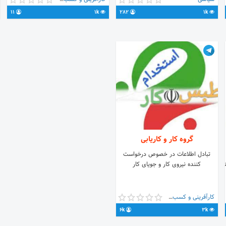
🆔 @F_Admin7 ✅ اينستاگرام رسمی:
@moslem1373n 🚪لینک گروه
11
1k
282
1k
http://instagram.com/karimsadeghzadeh_ir
.me/joinchat/Dv9Uej6ZVtXaXHxb1_gLMw
لینک کانال طبس کار @tabas_kar1
گروه کار و کاریابی
تبادل اطلاعات در خصوص درخواست
نگ
کننده نیروی کار و جویای کار
کارآفرینی و کسب و کار
6k
3k
https://t.me