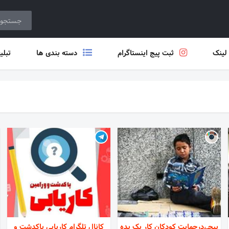
 لینک
ثبت پیج اینستاگرام
دسته بندی ها
تبلی
پیجےدرحمایت کودکان کار بک بده
کانال تلگرام کاریابی پاکدشت و