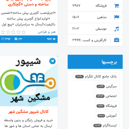
ساخته و دستی +گچکاری
فروشگاه
7987
+اجراونصب گچبری پیش ساخته+تضمین
مذهبی
1506
+تولیدانواع گچبری پیش ساخته
باکیفیت\ارسال به سراسرایران +پیچ اول
موسیقی
2102
ما؛ @gachbori.newclasssicc
هنر و طراحی
★09944239866★★09127936466★
392
23
964
کارآفرینی و کسب و کار
2993
برچسبها
بانک جامع کانال تلگرام
16040
سرگرمی
10164
اجتماعی
9493
فروشگاه
8662
کانال شیپور مشگین شهر
آموزشی
6919
خرید و فروش رایگان و بدون واسطه
اینستاگرام
ارسال به تمامی استان ها و شهر ها
6794