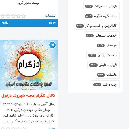
توسط مدیر گروه
فروش محصولات
6690
تبلیغات
بانک گروه تلگرام
5068
2k
2k
کارآفرینی و کسب و کار
4866
خدمات تبلیغاتی
4417
موسیقی
4060
خدمات رایگان
3363
قبول سفارش
3339
عاشقانه
3312
چت و گپ
3154
کانال تلگرام مجله شهروند دزفول
ارسال آگهی و تبلیغ :👈. @Dez_tabligh
ارسال عکس کودکان دزفول :👈.
@Dez_tabligh . . . ✅کد شامد این
کانال در سامانه وزارت فرهنگ و ارشاد
اسلامی : 1-1-694238-61-4-1 شناسنامه و
مجله