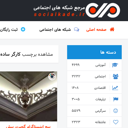
صفحه اصلی
شبکه های اجتماعی
ثبت رایگان
دسته ها
مشاهده برچسب
کارگر ساده
آموزشی
4699
اجتماعی
3232
اقتصادی
1408
تبلیغات
3005
سرگرمی
5579
عاشقانه
2323
پیج اینستاگرام گچبری پیش