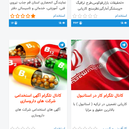
نمایندگی انحصاری استان قم جذب نیروی
«تحقیقات بازار,فوکوس,طرح ترافیگ
فنی، آموزشی، خدماتی و تاسیساتی دفتر
«پرسشگر,آمارگیر,نظرسنج کاریابی
ht
نمایندگی: قم،بلوار کیوانفر،24متری
استخدام آگهی استخدام تبلیغات رایگان
استخدام
استخدام
مطهری،مجتمع تجاری تندیس،طبقه
ارتباط با ادمین : @rooyesh_rastakbot
ht
16
1k
463
1k
دوم،پلاک 4114 تلفن : 36648504 -
025 همراه : 2784 028 0912 ادمین :
https://chat.wh
@AKGLco
کانال تلگرام کار در استانبول
کانال تلگرام آگهی استخدامی
شرکت های داروسازی
کاریابی تضمینی در ترکیه ( استانبول ) با
آگهی های استخدامی شرکت های
بالاترین حقوق و مزایا
داروسازی
کارآفرینی و کسب و کار
استخدام