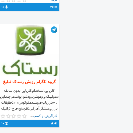
بیوگرافی قانونی کانال
1k
2k
http://t.me/itdmcbot?
start=dez_gram. . .
گروه تلگرام رویش رستاک تبلیغ
کاریابی,استخدام,کاریابی بدون سابقه
سمپلینگ,پروموشن,رودشو,ایونت,مرچندایزی
. «بازاریاب,فروشنده,فوکوس» «تحقیقات
بازار,پرسشگر,آمارگیر,نظرسنج,طرح ترافیگ
,مهماندار اطلاع از پروژه گروه, تبلیغاتی
کارآفرینی و کسب و کار
رویش رستاک گروه
1k
1k
/joinchat/HZm5cUwrXQBdfy9gQqD_6g
کانال @rastak_1