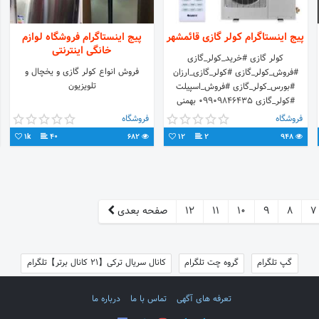
پیج اینستاگرام کولر گازی قائمشهر
پیج اینستاگرام فروشگاه لوازم
خانگی اینترنتی
کولر گازی #خرید_کولر_گازی
فروش انواع کولر گازی و یخچال و
#فروش_کولر_گازی #کولر_گازی_ارزان
تلویزیون
#بورس_کولر_گازی #فروش_اسپیلت
#کولر_گازی 09909846435 بهمنی
http://wa.me/+989909846435
فروشگاه
فروشگاه
1k
40
682
12
2
948
7
8
9
10
11
12
صفحه بعدی
گپ تلگرام
گروه چت تلگرام
کانال سریال ترکی【21 کانال برتر】تلگرام
تعرفه های آگهی
تماس با ما
درباره ما