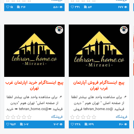
7168378 0912 9388324 0919
1k
216
580
341
54
677
5599309
پیج اینستاگرام فروش آپارتمان
پیج اینستاگرام خرید اپارتمان غرب
غرب تهران
تهران
📌 برای مشاهده واحد های بیشتر لطفا
📌 برای مشاهده واحد های بیشتر لطفا
از صفحه اصلی " تهران هوم " دیدن
از صفحه اصلی" تهران هوم "دیدن
فرمایید @tehran_home.co فروش
فرمایید ⬅@tehran_home.co ➡‌ خرید
آپارتمان غرب تهران
و فروش اپارتمان در غرب تهران
فروشگاه
فروشگاه
#فروش_آپارتمان_غرب_تهران
#خرید_اپارتمان_غرب_تهران
954
107
702
238
649
610