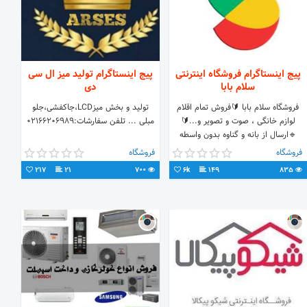
پیج اینستاگرام فروشگاه اینترنتی
پیج اینستاگرام تولید میز ال سی
سلام بابا
دی
فروشگاه سلام بابا 🔰فروش تمام اقلام
تولید و بخش میزLCD،جاکفشی،جلو
لوازم خانگی ، صوت و تصویر و...🔰
مبلی ... تلفن سفارشات:02166206989
🔹ارسال از بانه و گناوه بدون واسطه
🔹ضمانت سلامت و اصالت کالا 🔹ارسال
فروشگاه
فروشگاه
۳ روزه 🔹پرداخت درب منزل بعد از
217
21
700
6k
149
835
تست 🔹خدمات پس از فروش