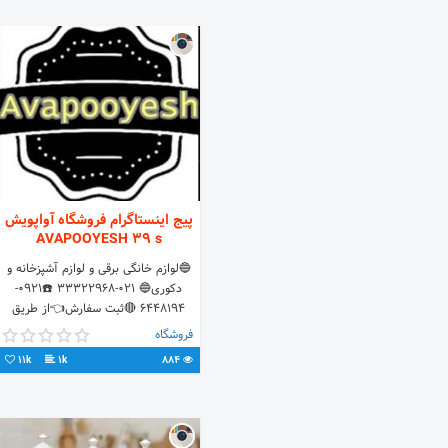
پیج اینستاگرام فروشگاه آواپویش
AVAPOOYESH 39 s
🔵لوازم خانگی برقی و لوازم آشپزخانه و
دکوری🔵 021-33322968 ☎️0921-
6448194 🔴ثبت سفارش👈از طریق
دایرکت و یا تماس
فروشگاه
11k
1k
884