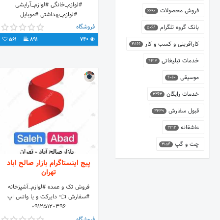
#لوازم_خانگی #لوازم_آرایشی
فروش محصولات
6690
#لوازم_بهداشتی #موبایل
#لوازم_جانبی_موبایل
فروشگاه
بانک گروه تلگرام
5068
#محصولات_برندهای_محبوب
561
891
740
کارآفرینی و کسب و کار
4866
خدمات تبلیغاتی
4417
موسیقی
4060
خدمات رایگان
3363
قبول سفارش
3339
عاشقانه
3312
چت و گپ
3154
پیج اینستاگرام بازار صالح اباد
تهران
فروش تک و عمده #لوازم_آشپزخانه
#سفارش 👈 دایرکت و یا واتس اپ
09125120396
فروشگاه