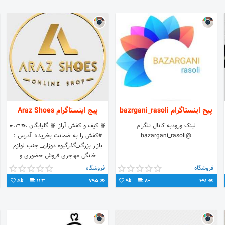
پیج اینستاگرام bazrgani_rasoli
پیج اینستاگرام Araz Shoes
لینک ورودبه کانال تلگرام
🎀 کیف و کفش آراز 🎀 گلپایگان 👠👛👞
@bazargani_rasoli
#کفش را به ضمانت بخرید⭐ آدرس :
بازار بزرگ_گذرگیوه دوزان_ جنب لوازم
خانگی مهاجری فروش حضوری و
غیرحضوری09361954007
فروشگاه
فروشگاه
5k
123
795
9k
80
691