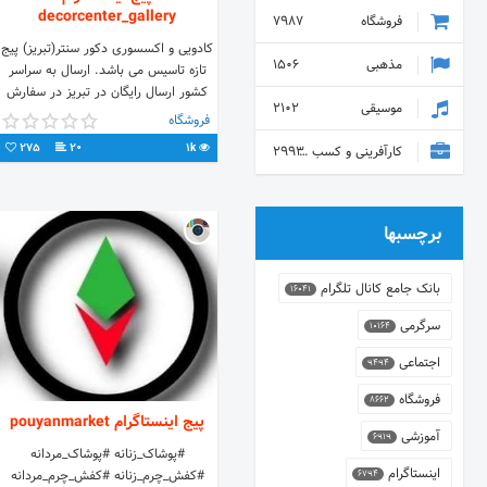
decorcenter_gallery
فروشگاه
7987
کادویی و اکسسوری دکور سنتر(تبریز) پیج
مذهبی
1506
تازه تاسیس می باشد. ارسال به سراسر
کشور ارسال رایگان در تبریز در سفارش
موسیقی
2102
های بالای ۱۵۰ هزار تومان
فروشگاه
275
20
1k
کارآفرینی و کسب و کار
2993
برچسبها
بانک جامع کانال تلگرام
16041
سرگرمی
10164
اجتماعی
9494
فروشگاه
8662
پیج اینستاگرام pouyanmarket
آموزشی
6919
#پوشاک_زنانه #پوشاک_مردانه
اینستاگرام
#کفش_چرم_زنانه #کفش_چرم_مردانه
6794