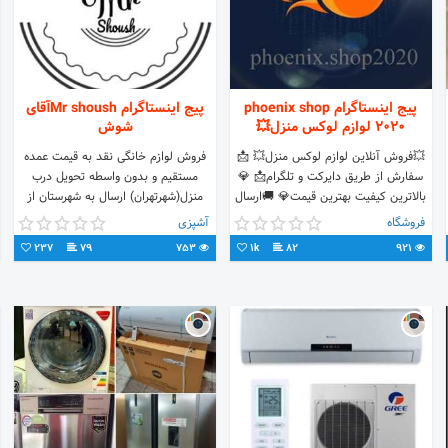
پیج اینستاگرام phoenix shop
پیج اینستاگرام Mr shoushآقای
2020 لوازم لوکس منزل💥
شوش
💥فروش آنلاین لوازم لوکس منزل💥 📩
فروش لوازم خانگی نقد به قیمت عمده
سفارش از طریق دایرکت و تلگرام📩 💎
مستقیم و بدون واسطه تحویل درب
بالاترین کیفیت بهترین قیمت💎 🚚ارسال
منزل(شهرتهران) ارسال به شهرستان از
به سراسر کشور🚚 📱شماره تماس:
طریق پست جهت اطلاع از قیمت ها
فروشگاه
آشپزی
09334947927📲
دایرکت مراجعه کنید
237
79
753
1k
82
921