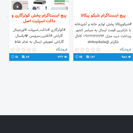
پیج اینستاگرام شیکو پیکالا
پیج اینستاگرام پخش کولرگازی و
داکت اسپلیت اصل
#شیکوپیکالا پخش لوازم خانه و آشپزخانه
#کولرگازی #داکت_اسپیلت #اورجینال
با نازلترین قیمت ارسال به سراسر کشور
گارانتی #آنلاین_سرویس 💎یکسال
پرداخت درب منزل ۰۹۱۲۶۷۶۷۷۹۴ کانال
گارانتی تعویض ارسال به تمام نقاط
تلگرام @shikopikala
کشور تسویه درب منزل #مشاوره 👩‍⚖️خانم
فروشگاه
فروشگاه
فرخ کانال تلگرام
1k
84
732
6k
182
958