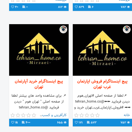
مشتریان: 05144444411
40
0
812
829
6
782
پیج اینستاگرام فروش اپارتمان
پیج اینستاگرام خرید آپارتمان
غرب تهران
تهران
📌لطفا از صفحه اصلی #تهران_هوم
📌 برای مشاهده واحد های بیشتر لطفا
دیدن فرمایید ⬅⬅@tehran_home.co
از صفحه اصلی " تهران هوم " دیدن
➡➡‌ #فروش_اپارتمان_غرب_تهران خرید و
فرمایید @tehran_home.co
فروش اپارتمان در غرب تهران " تهران هوم
#خرید_آپارتمان_تهران خرید آپارتمان
خانه
کارآفرینی و کسب و کار
"
تهران
1k
400
655
171
573
752