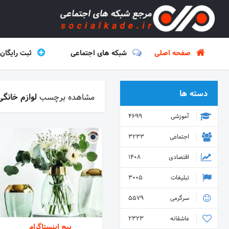
صفحه اصلی
شبکه های اجتماعی
ثبت رایگان
دسته ها
مشاهده برچسب
لوازم خانگی
آموزشی
4699
اجتماعی
3233
اقتصادی
1408
تبلیغات
3005
سرگرمی
5579
عاشقانه
2323
پیج اینستاگرام