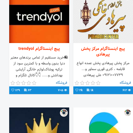
پیج اینستاگرام مرکز پخش
پیج اینستاگرام trendyol
پیرهادی
🛍خرید مستقیم از تمامی برندهای معتبر
مرکز پخش پیرهادی پخش عمده انواع
دنیا بدون واسطه و با کمترین سود از
قابلمه ، کتری قوری سماور و...
ترکیه پوشاک,لوازم خانگی, آرایشی
۰۹۱۲۱۰۰۷۷۳۹ علی پیرهادی
بهداشتی و..... 👇👇کانال تلگرام و
۰۹۱۲۸۴۶۷۶۱۳ فرهاد تقوی
پشتیبانی
فروشگاه
فروشگاه
۰۲۱۵۵۰۵۰۶۴۸
129
63
705
2k
1k
612