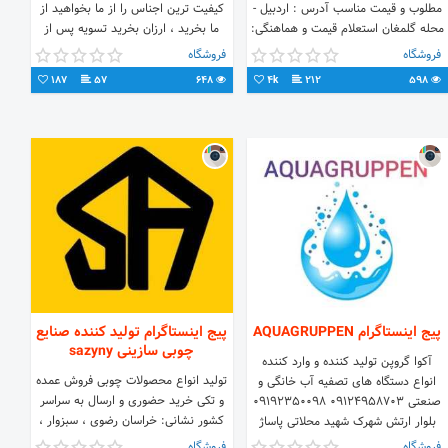
مطلوب و قیمت مناسب آدرس : اردبیل -
کیفیت ترین اجناس را از ما بخواهید از
محله گلمغان استعلام قیمت و هماهنگی:
ما بخرید ، ارزان بخرید تسویه پس از
09141543428 04533421192
تحویل کالا
فروشگاه
فروشگاه
@kazem.mohammadpur
187
57
648
4k
212
598
پیج اینستاگرام AQUAGRUPPEN
پیج اینستاگرام تولید کننده صنایع
چوبی سازینی sazyny
آکوا گروپن تولید کننده و وارد کننده
تولید انواع محصولات چوبی فروش عمده
انواع دستگاه های تصفیه آب خانگی و
و تکی خرید حضوری و ارسال به سراسر
صنعتی 09124958703 09192350098
کشور نشانی: خراسان رضوی ، سبزوار ،
بلوار ارتش شهرک شهید محلاتی پاساژ
خیابان بسیج ، فروشگاه سازینی امور
نخل
فروشگاه
فروشگاه