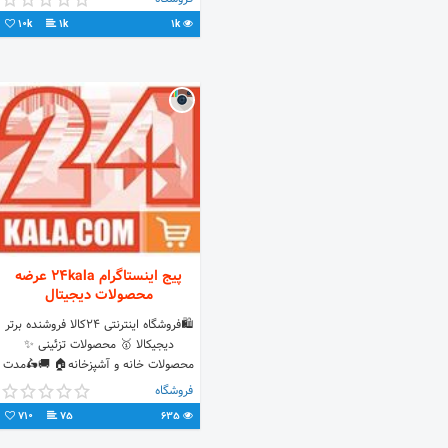
10k
1k
1k
پیج اینستاگرام 24kala عرضه
محصولات دیجیتال
🛍فروشگاه اینترنتی ۲۴کالا فروشنده برتر
دیجیکالا 🥇 محصولات تزئینی ✨
محصولات خانه و آشپزخانه🏠 🚚🛵مدت
تحويل مرسوله:تهران کمتراز24ساعت/
فروشگاه
شهرستان 2-3روزكارى
710
75
635