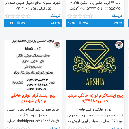
ناب 🛒خرید حضوری و آنلاین ☎️013-
شهرها تسویه موقع تحویل فروش عمده و
44555676 📱09215199306 🖌️ثبت
تکی تماس ۰۹۳۳۲۶۴۱۷۵۱
سفارش در واتس اپ و دایرکت
۰۹۱۳۳۶۳۱۷۵۱ ۰۳۱۵۵۳۴۹۱۵۸
فروشگاه
فروشگاه
4k
621
832
1k
238
672
پیج اینستاگرام لوازم خانگی عرشیا
پیج اینستاگرام لوازم خانگی
جوانرود&#39;s
برادران شهیدپور
لوازم خانگی و آشپزخانه
خرید بصورت نقد_اقساط تحویل جنس
کرمانشاه.جوانرود بازارچه مرزی روبه روی
درمحل ادرس تلگرام
غرفه ۹۶ ارسال به سراسر ایران فروش به
@shahidpour09374228070 شماره
صورت عمده و تک با مدیریت خلخال
های تماس 0937 4228070 ناصر 0919
فروشگاه
فروشگاه