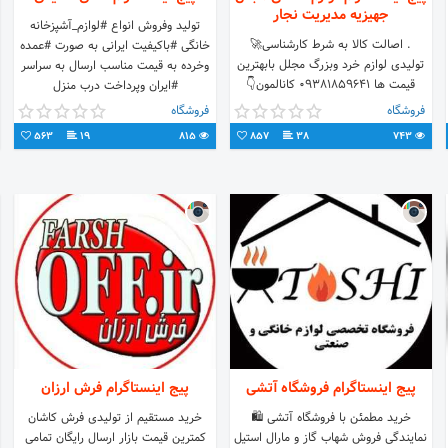
جهیزیه مدیریت نجار
تولید وفروش انواع #لوازم_آشپزخانه
. اصالت کالا به شرط کارشناسی🚀
خانگی #باکیفیت ایرانی به صورت #عمده
تولیدی لوازم خرد وبزرگ مجلل بابهترین
وخرده به قیمت مناسب ارسال به سراسر
قیمت ها 09381859641 کانالمون👇
#ایران وپرداخت درب منزل
۰۹۱۴۸۹۴۹۴۶۹
فروشگاه
فروشگاه
563
19
815
857
38
743
پیج اینستاگرام فروشگاه آتشی
پیج اینستاگرام فرش ارزان
خرید مطمئن با فروشگاه آتشی 🛍️
خرید مستقیم از تولیدی فرش کاشان
نمایندگی فروش شهاب گاز و مارال استیل
کمترین قیمت بازار ارسال رایگان تمامی