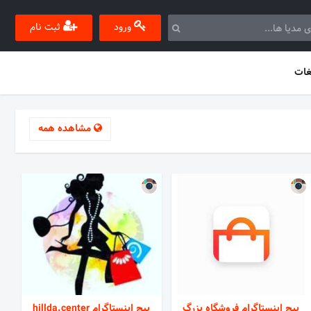
ورود
ثبت نام
غات
مشاهده همه
پیج اینستاگرام فروشگاه بزرگ
پیج اینستاگرام hillda.center