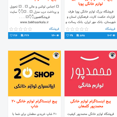
لوازم خانگی پویا
💥 اجناس لوکس و عالی 💥 . 💥 تحویل
فروشگاه بزرگ لوازم خانگی پویا طرف
و پرداخت درب منزل 💥 . 💥👇👇 سایت
قرارداد حکمت کارت، فرهنگیان استان و
فروشگاهمون👇👇💥 . . .
شهرستان، بانک مهر ایران، بانک رسالت و
www.bekhaarkala.ir
بانک سپه
فروشگاه
فروشگاه
216
326
760
3k
565
702
پیج اینستاگرام لوازم خانگی
پیج اینستاگرام لوازم خانگی ۲۰
محمدپور گلمغان
شاپ
فروشگاه لوازم خانگی محمدپور کیفیت
۲۰ شاپ خریدی مطمئن برای شما با