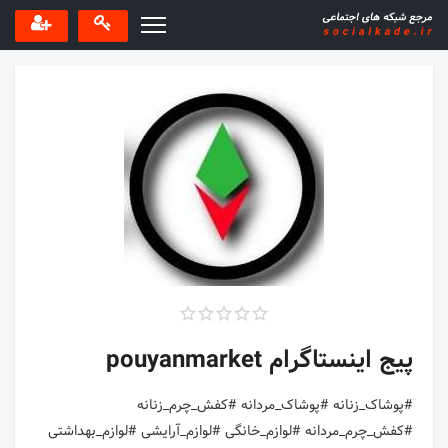
پیج اینستاگرام pouyanmarket
#پوشاک_زنانه #پوشاک_مردانه #کفش_چرم_زنانه
#کفش_چرم_مردانه #لوازم_خانگی #لوازم_آرایشی #لوازم_بهداشتی