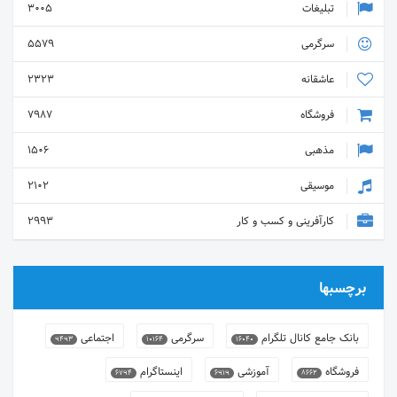
تبلیغات
3005
سرگرمی
5579
عاشقانه
2323
فروشگاه
7987
مذهبی
1506
موسیقی
2102
کارآفرینی و کسب و کار
2993
برچسبها
بانک جامع کانال تلگرام
سرگرمی
اجتماعی
9493
10164
16040
فروشگاه
آموزشی
اینستاگرام
6794
6919
8662