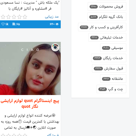
"یک ملکه باش " مدیریت : نسا مسعودی
فروش محصولات
6690
فر #مشاوره و آنالیز #رایگان با
#دستگاه_آنالیزر رزرو=دایرکت
مد زیبایی
بانک گروه تلگرام
5068
09157003683 #مشهد
1k
65
640
کارآفرینی و کسب و کار
4866
خدمات تبلیغاتی
4417
موسیقی
4060
خدمات رایگان
3363
قبول سفارش
3339
عاشقانه
3312
چت و گپ
3154
پیج اینستاگرام quot لوازم ارایشی
نگار quot
🤩عرضه کننده انواع لوازم ارایشی و
بهداشتی با کمترین قیمت 🕚همه روزه به
صورت انلاین 🌏✈🚚ارسال به تمامی
نقاط کشور 💌🌻ارسال در محدوده بندر
فروشگاه