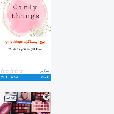
پیج اینستاگرام girlythings
Ideas you might love 👭
سرگرمی
2k
184
758