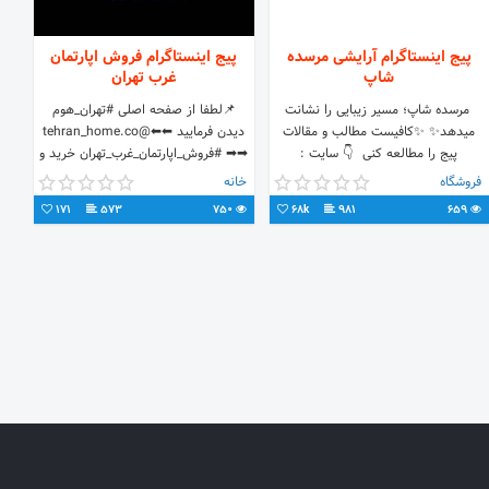
پیج اینستاگرام آرایشی مرسده
پیج اینستاگرام فروش اپارتمان
شاپ
غرب تهران
‌‌ مرسده شاپ؛ مسیر زیبایی را نشانت
📌لطفا از صفحه اصلی #تهران_هوم
میدهد✨ ✨کافیست مطالب و مقالات
دیدن فرمایید ⬅⬅@tehran_home.co
پیج را مطالعه کنی ‌ 👇 سایت :
➡➡‌ #فروش_اپارتمان_غرب_تهران خرید و
mersedeshop.com ‌
فروش اپارتمان در غرب تهران " تهران هوم
فروشگاه
خانه
"
171
573
750
68k
981
659