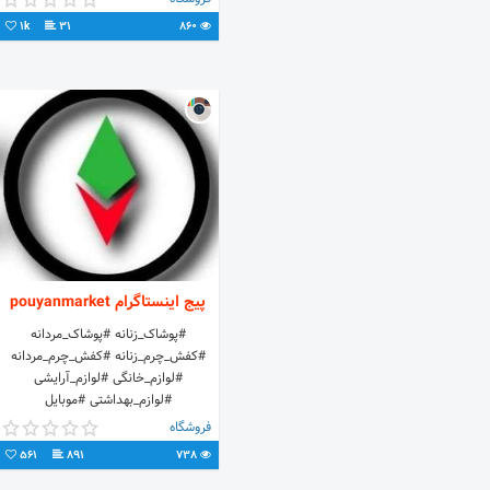
انزلی رایگان
1k
31
860
پیج اینستاگرام pouyanmarket
#پوشاک_زنانه #پوشاک_مردانه
#کفش_چرم_زنانه #کفش_چرم_مردانه
#لوازم_خانگی #لوازم_آرایشی
#لوازم_بهداشتی #موبایل
#لوازم_جانبی_موبایل
فروشگاه
#محصولات_برندهای_محبوب
561
891
738