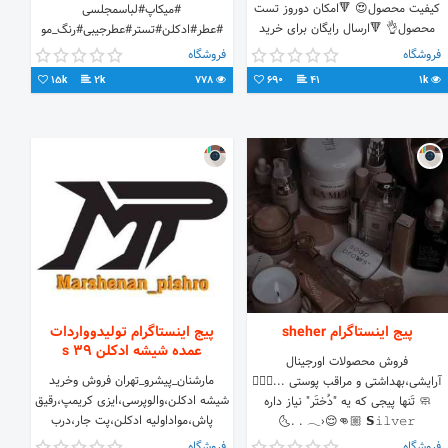
کیفیت محصول😍 🔻امکان دوروز تست
#میکاپ#لباسمجلسی
محصول👌 🔻ارسال رایگان برای خرید
#عطر#ادکلن#تستر#عطرجیبی#رنگ_مو
بالای ۲۰۰تومن🚚 🔻واردات مستقیم از
کانال
فروشگاه
فروشگاه
دبی😊
تلگرامhttps://t.me/meshop2com
15k
2k
778
690
41
1k
پیج اینستاگرام sheher
پیج اینستاگرام تولیدوواردات
عمده شیشه ادکلن 39 s
فروش محصولات اورجینال
مارشنان_پیشرو_تهران فروش وخرید
آرایشی،بهداشتی و مراقب پوستی ...💆🏻‍♀️
شیشه ادکلن،والوپرسی،ایزی کریمپ،رقیق
🧼 تَنها پیجی که یه "دُختَر" نیاز داره
پاش،مواداولیه ادکلن،پت جار،درب
𓂃›😌👊🏼 𝗦𝚒𝚕𝚟𝚎𝚛 . .🌜
ادکلن،والف ادکلن،دستگاه،اسانس ارتباط
فروشگاه
فروشگاه