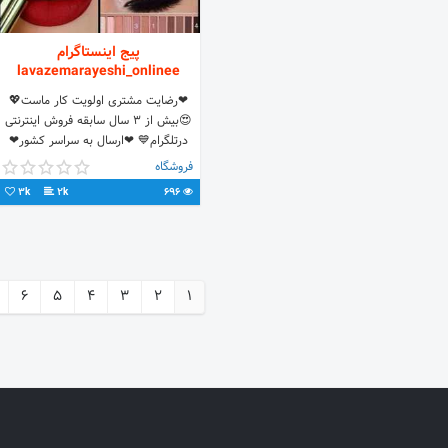
پیج اینستاگرام
lavazemarayeshi_onlinee
❤رضایت مشتری اولویت کار ماست💖
😍بیش از 3 سال سابقه فروش اینترنتی
درتلگرام💙 ❤ارسال به سراسر کشور❤
۱۲ت هزینه پست 💖تماس09196083940
فروشگاه
💖کانالمونlavazemaraeshy@
3k
2k
696
6
5
4
3
2
1