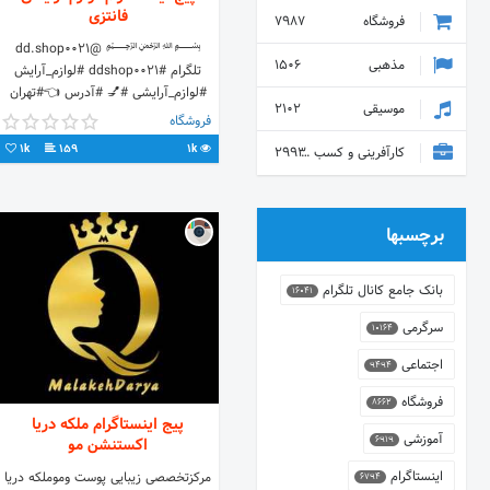
فانتزی
فروشگاه
7987
﷽ @dd.shop0021
مذهبی
1506
تلگرام #ddshop0021 #لوازم_آرایش
#لوازم_آرایشی #💅 #آدرس 👈#تهران
موسیقی
2102
#شهرقدس #میدان۹دی #خیابان_مبارزان
فروشگاه
#کوچه #شهیدباقری🌷 #جنب #نانوایی
1k
159
1k
کارآفرینی و کسب و کار
2993
برچسبها
بانک جامع کانال تلگرام
16041
سرگرمی
10164
اجتماعی
9494
فروشگاه
8662
پیج اینستاگرام ملکه دریا
آموزشی
6919
اکستنشن مو
اینستاگرام
مرکزتخصصی زیبایی پوست وموملکه دریا
6794