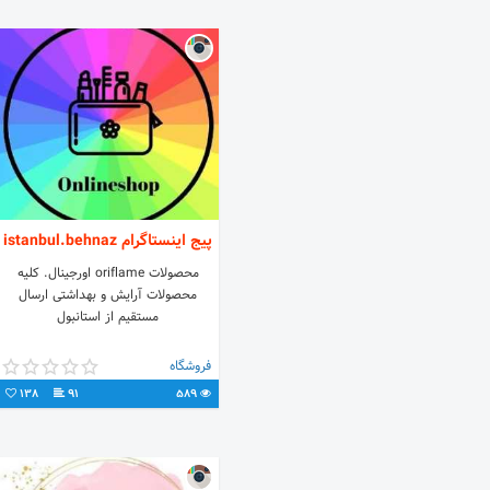
پیج اینستاگرام istanbul.behnaz
محصولات oriflame اورجینال. کلیه
محصولات آرایش و بهداشتی ارسال
مستقیم از استانبول
فروشگاه
138
91
589