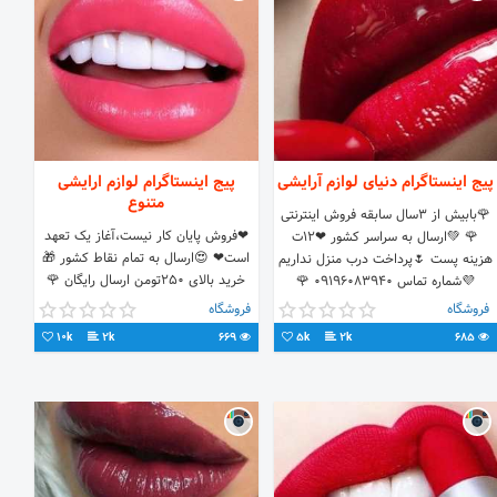
پیج اینستاگرام دنیای لوازم آرایشی
پیج اینستاگرام لوازم ارایشی
متنوع
🌹بابیش از ۳سال سابقه فروش اینترنتی
❤فروش پایان کار نیست،آغاز یک تعهد
🌹 💚ارسال به سراسر کشور ❤۱۲ت
است❤ 😍ارسال به تمام نقاط کشور 🎁
هزینه پست 🌷پرداخت درب منزل نداریم
خرید بالای ۲۵۰تومن ارسال رایگان 🌹
💜شماره تماس 09196083940 🌹
12تومن هزینه پست 💜09302852332
تلگرامlavazemaraeshy@
فروشگاه
فروشگاه
😍تلگرامlavazemaraeshy@
10k
2k
669
5k
2k
685