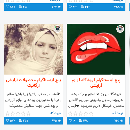
خرید حضوری 📍تهران
847
216
644
216
326
758
پیج اینستاگرام فروشگاه لوازم
پیج اینستاگرام محصولات آرایشی
آرایشی
ارگانیک
فروشگاه بی رژ 💫 استوری چک بشه
💖منحصر به فرد باش! زیبا باش! سالم
هرروزنظرسنجی وآموزش میزاریم 🌈کلی
باش! با معتبرترین برندهای لوازم آرایشی
محصول خوشگل داریم نظربدید ❤️ارسال
و بهداشتی جهت سفارش محصولات
به سراسرکشور 🦄ثبت سفارش=دایرکت
=دایرکت
فروشگاه
فروشگاه
🎁هرماه مسابقه داریم🎁
570
252
675
1k
148
765