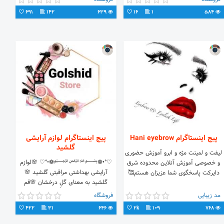
درواتساپ 👇👇 09123038001
691
142
639
16
1
584
02133682225
پیج اینستاگرام Hani eyebrow
پیج اینستاگرام لوازم آرایشی
گلشید
لیفت و لمینت مژه و ابرو آموزش حضوری
♡°•❁﷽❁•°♡ 🌸لوازم
و خصوصی آموزش آنلاین محدوده شرق
آرایشی بهداشتی مراقبتی گلشید 🌸
دایرکت پاسخگوی شما عزیزان هستم🥰
گلشید به معنای گلِ درخشان 🌸قم
مد زیبایی
فروشگاه
422
31
646
2k
109
768