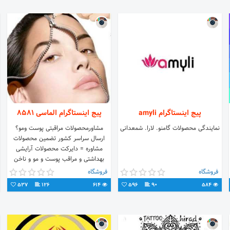
پیج اینستاگرام amyli
پیج اینستاگرام الماسی ۸۵۸۱
نمایندگی محصولات گامنو. لارا. شمعدانی
مشاورمحصولات مراقبتی پوست ومو؟
ارسال سراسر کشور تضمین محصولات
مشاوره = دایرکت محصولات آرایشی
بهداشتی و مراقب پوست و مو و ناخن
فروش محصول شرکت #نفیس
فروشگاه
فروشگاه
537
126
614
596
90
584