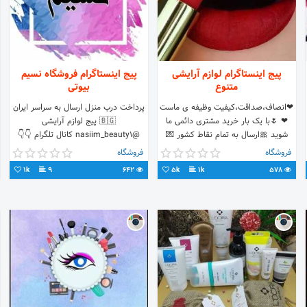
پیج اینستاگرام لوازم آرایشی
پیج اینستاگرام فروشگاه نسیم
متنوع
بیوتی
❤انصاف،صداقت،کیفیت وظیفه ی ماست
پرداخت درب منزل ارسال به سراسر ایران
❤ 🌷با یک بار خرید مشتری دائمی ما
🇧🇬 پیج لوازم آرایشی
شوید 🎀ارسال به تمام نقاط کشور 💌
@nasiim_beauty1 کانال تلگرام 👇👇
12ت هزینه پست 🎀تماس09196083940
فروشگاه
فروشگاه
😍تلگرامlavazemaraeshy@
1k
9
642
5k
1k
578