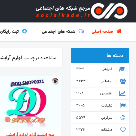
صفحه اصلی
شبکه های اجتماعی
ثبت رایگان
دسته ها
مشاهده برچسب
لوازم آرایش
آموزشی
4699
اجتماعی
3233
اقتصادی
1408
تبلیغات
3005
سرگرمی
5579
عاشقانه
2323
پیج اینستاگرام لوازم آرایشی