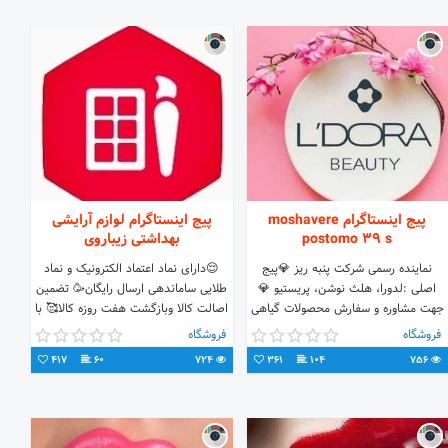
پیج اینستاگرام moshavere
پیج اینستاگرام لوازم آرایشی
postomo 39 s
بهداشتی زیباروی
نماینده رسمی شرکت پنبه ریز 💎پیج
😌دارای نماد اعتماد الکترونیک و نماد
اصلی :لدورا، هلث نوشن، پریستیو 💎
طلایی ساماندهی ارسال رایگان🥳 تضمین
جهت مشاوره و سفارش محصولات گیاهی
اصالت کالا وبازگشت هفت روزه کالا🥰 با
لدورا🌿 👈دایرکت و واتساپ
دنبال کردن پیج ازتخفیف های ویژه مطلع
فروشگاه
فروشگاه
09056838499
شوید😍 https://zibaroy.com/
417
60
724
361
104
756