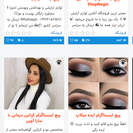
ShopNegin
لوازم ارایشی و بهداشتی وپوستی لدورا💄
معتبر ترین فروشگاه آنلاين لوازم آرایش
مشاوره رایگان پوست و مو💆‍♀️
💎💄 یک روز زیبا با ما شروع می‌شود 🍃
Whatsapp: 09914052568 ارسال به
ارزان تراز همه جا 🛍 ارسال به سراسر
سراسر کشور 📦🛵 من اینجام تا تو از
ايران📬 🌐سفارش از طریق دایرکت و
وجود خودت لذت ببری😍
فروشگاه
فروشگاه
سایت👇🏻
97
8
789
5k
260
853
پیج اینستاگرام ایده میکاپ
پیج اینستاگرام کراتین درمانی با
سارا آوین
لطفاً پیج مارو فالو کنید و لذت ببرید 😍
متخصص مو و کراتین گواهینامه معتبر از
ایده بگیر