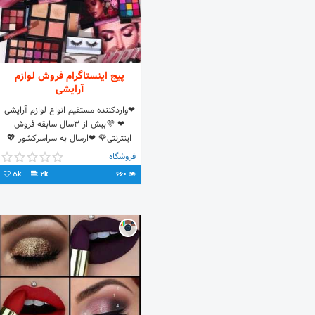
پیج اینستاگرام فروش لوازم
آرایشی
❤واردکننده مستقیم انواع لوازم آرایشی
❤ 💜بیش از 3سال سابقه فروش
اینترنتی🌹 ❤ارسال به سراسرکشور 💖
12ت هزینه پست ❤
فروشگاه
تماس09302852332 💜تلگرام👈
5k
2k
660
lavazemaraeshy@