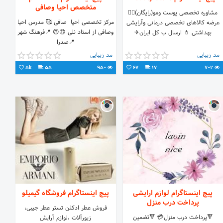
متخصص احیا وصافی
مشاوره تخصصی پوست ومو(رایگان)👩‍⚕️
مرکز تخصصی احیا ‌ صافی 🥰 مدرس احیا
عرضه کالاهای تخصصی درمانی وآرایشی
وصافی از استاد نلی 😍😍 📍فرهنگ شهر
بهداشتی 💄 ارسال ب کل ایران✈
📍صدرا
مد زیبایی
مد زیبایی
5k
55
950
67
17
702
پیج اینستاگرام لوازم ارایشی
پیج اینستاگرام فروشگاه گیمیلو
پرداخت درب منزل
فروش عطر ادکلن تستر عطر جیبی،
🔻پرداخت درب منزل💳 🔻تضمین
زیورآلات ،لوازم آرایش