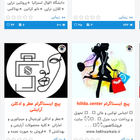
دانشگاه اکوال استرالیا 🔹پروتئین تراپی
🔹کلاژن تراپی 🔹نانو کراتین 🔹بوتاکس
🔹اولاپلکس و ... 📞رزرو:
مد زیبایی
مد زیبایی
۰۹۱۰۵۹۲۳۷۶۳
44
6
601
45
3
763
پیج اینستاگرام hillda.center
پیج اینستاگرام عطر و ادکلن
آرایشی
💥 اجناس لوکس و عالی 💥 . 💥 تحویل
🔹️عطر و ادکلن اورجینال و مینیاتوری و
و پرداخت درب منزل 💥 . 💥👇👇 سایت
اماراتی 🔹️کلیه محصولات آرایشی و
فروشگاهمون👇👇💥 . . .
بهداشتی💄 🔹️فروش به صورت عمده و
www.bekhaarkala.ir
تک 🔹️ارسال به سراسر کشور 🔹️امکان
فروشگاه
فروشگاه