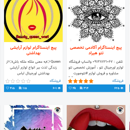
پیج اینستاگرام آکادمی تخصصی
پیج اینستاگرام لوازم آرایشی
تتو هیراد
بهداشتی
تلفن : 09138721067 واتساپ فروشگاه
Queen👉به معنی ملکه ملکه باش👈از
لوازم اورجینال تتو ، آموزش تخصصی تتو
زندگی لذت ببر انواع لوازم آرایشی
مشاوره و فروش لوازم #تتوصورت
بهداشتی اورجینال لباس
#تتوبدن لوکیشن و آدرس،لینک آخر 👇👇
زیر،کاستوم،لباس خواب فروش
فروشگاه
فروشگاه
👇👇
غیرحضوری
415
115
601
4k
314
625