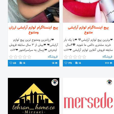
پیج اینستاگرام لوازم آرایشی
پیج اینستاگرام لوازم آرایشی ارزان
متنوع
ومتنوع
❤برترین پیج لوازم آرایشی💙 ❤با یک بار
❤ارزانترین ومتنوع ترین پیج لوازم
خرید مشتری دائمی ما شوید 💖4سال
آرایشی❤ ❤بیش از 3 سال سابقه فروش
سابقه فروش آنلاین لوازم آرایشی ❤12ت
اینترنتی ❤ارسال به سراسرکشور ❤12ت
هزینه پست ❤09196083940
هزینه پست ❤09386296356 ❤
فروشگاه
فروشگاه
کانالمونlavazemaraeshy@
کانالمون lavazemaraeshy@
5k
1k
1k
14k
1k
617