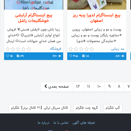
پیج اینستاگرام لدورا پنبه ریز
پیج اینستاگرام آرایشی
اصفهان
خوشگلیجات راشل
پوست و مو و زیبایی اصفهان، پروین
زیبا باش،چون لایقش هستی🧚 فروش
⚜️مشاوره رایگان پوست و مو و زیبایی
انواع لوازم آرایشی فانتزی😉 🐶خداي
⚜️نمایندگی محصولات #لدورا
من همان خداي حيوانات است🐶 ارسال
#هلث_نوشن #پنبه_ریز 📬ارسال رایگان
به سراسر کشور✈️🛵🚐
مد زیبایی
فروشگاه
به سراسر کشور
@khoshgelijat_rashel
1k
69
670
415
18
870
7
8
9
10
11
12
صفحه بعدی
گپ تلگرام
گروه چت تلگرام
کانال سریال ترکی【21 کانال برتر】تلگرام
تعرفه های آگهی
تماس با ما
درباره ما