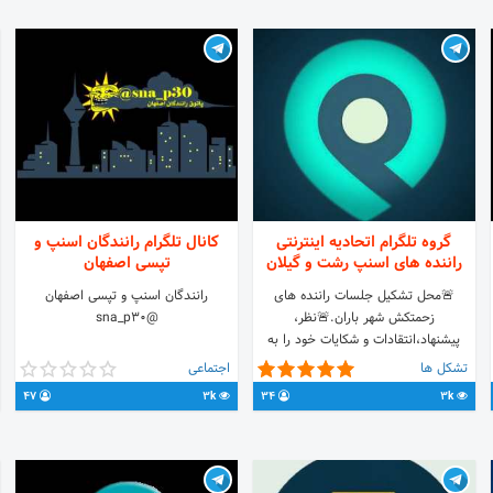
گروه تلگرام اتحادیه اینترنتی
کانال تلگرام رانندگان اسنپ و
راننده های اسنپ رشت و گیلان
تپسی اصفهان
🚨محل تشکیل جلسات راننده های
رانندگان اسنپ و تپسی اصفهان
زحمتکش شهر باران.🚨نظر،
@sna_p30
پیشنهاد،انتقادات و شکایات خود را به
اشتراک بگذارید.🚨لینک گروه را باراننده
تشکل ها
اجتماعی
های اسنپ به اشتراک بگذارید.
47
3k
34
3k
@kingryan1397 👈ادمین🆔🚨 🚨لینک
گروه👈
https://t.me/joinchat/BY4uj0V2WzWuyBh8l7sMxQ