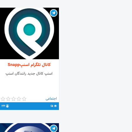
Discription
کانال تلگرام اسنپSnapp
اسنپ کانال جدید رانندگان اسنپ
اجتماعی
24
1k