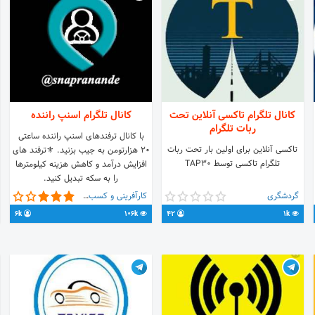
کانال تلگرام تاکسی آنلاین تحت
کانال تلگرام اسنپ راننده
ربات تلگرام
با کانال ترفندهای اسنپ راننده ساعتی
تاکسی آنلاین برای اولین بار تحت ربات
20 هزارتومن به جیب بزنید. ⚜ترفند های
تلگرام تاکسی توسط TAP30
افزایش درآمد و کاهش هزینه کیلومترها
را به سکه تبدیل کنید.
گردشگری
کارآفرینی و کسب و کار
6k
106k
42
1k