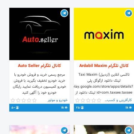
تپسی و... اینستاگرام
نظرات،تصاویر،عکسها و.. @Mhosseiniy
instagram.com/snapics1 ادمین
🔴تمامی اعضاء ارسال
نظرات،تصاویر،عکسها و...
@iliyahosseiny
کانال تلگرام Ardabil Maxim
کانال تلگرام Auto Seller
تاکسی انلاین (اردبیل) Taxi Maxim
مرجع رسمی خرید و فروش خودرو با
لینک دانلود ازگوگل پلی
خرید خودرو تخفیف بگیرید با فروش
play.google.com/store/apps/details?
خودرو کمیسیون دریافت نمایید رایگان
id=com.taxsee.taxsee لینک دانلود از
خودرو خود را آگهی کنید
بازار
کارآفرینی و کسب و کار
خودرو و موتور
cafebazaar.ir/app/com.taxsee.taxsee/?
50
1k
25
1k
l=en لینک دانلود از سیب اپ مخصوص
ایفون
new.sibapp.com/applications/maximzakazios3