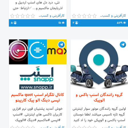
نتی، درد دل های اسنپ اردبیل و
اذربایجان ماکسیم و... ✅ارتباط: حتی
ریپورتی ها بصورت ناشناس
کارآفرینی و کسب و کار
کارآفرینی و کسب و کار
@snap_pmsbot @snap_ardabil گروه
5
1k
2
579
گفتگو اسنپ👇
https://t.me/joinchat/HxhLtEZ-
46MgmXMMjmdcGA
گروه رانندگان اسنپ باکس و
کانال تلگرام اسنپ quot ماکسیم
الوپیک
تپسی دینگ الو پیک کارپینو
اولین گروه رانندگان موتور سوار اینترنتی
خوش آمدید پشتیبان قوی نرم افزاری
گروه تازه تاسیس میباشد لطفا دوستان
کاربران تاکسی های اینترنتی. #اسنپ
اسنپ باکسی و الوپیکی خود را اد کنید
#تپسی #ماکسیم #دینگ #الوپیک
#کارپینو #ویز_فارسی @Maximei لینک
کارآفرینی و کسب و کار
کارآفرینی و کسب و کار