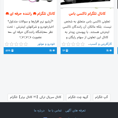
کانال تلگرام تاکسی باس
کانال تلگرام 🚘 راننده حرفه ای 🚘
تعاونی تاکسی باس متعلق به شخص
*آرشیو نرم افزارها و سوالات متداول*
نیست. بلکه مالکان آن رانندگان تاکسی
اخبار‌خودرو و شرکتهای اینترنتی : تحت
اینترنتی هستند. با پیوستن زودتر به
نظر 🏎باشگاه‌ رانندگان حرفه ای 🏎
کانال این تعاونی از سهام رایگان و
عضویت 👈👈👈
امتیازات ویژه بهرمند شوید.
@professionaldriver1
کارآفرینی و کسب و کار
خودرو و موتور
568
1k
16
1k
گپ تلگرام
گروه چت تلگرام
کانال سریال ترکی【21 کانال برتر】تلگرام
تعرفه های آگهی
تماس با ما
درباره ما