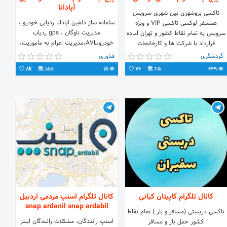
آپادانا
تاکسی برو‌شهری بین شهری سرویس
سامانه ساز دلفین اپادانا ردیابی خودرو ،
همسفر لوکسی تاکسی VIP و ویژه
مدیریت ناوگان ، gps ردیاب
سرویس به تمام نقاط کشور و تهران اماده
خودرو،AVL،مدیریت اعزام به ماموریت،
قرارداد با شرکت ها و کارخانجات
تاکسی هوشمند
09100842152
گردشگری
فناوری
https://t.me/mydolphin
8k
158
1k
76
25
649
کانال تلگرام کاپیتان کیانی
کانال تلگرام اسنپ مردمی اردبیل
snap ardanil snap ardabil
تاکسی دربستی (مسافر و بار ) تمام نقاط
اسنپ رانندگان، مشکلات رانندگان اینتر
کشور حمل بار و مسافر