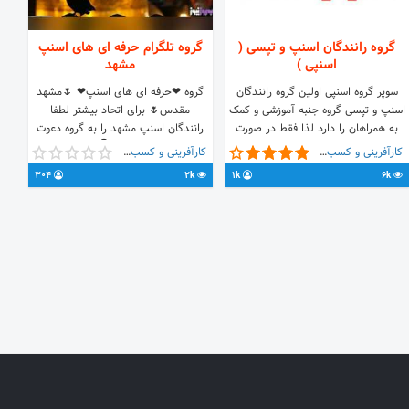
گروه رانندگان اسنپ و تپسی (
گروه تلگرام حرفه ای های اسنپ
اسنپی )
مشهد
سوپر گروه اسنپی اولین گروه رانندگان
گروه ❤حرفه ای های اسنپ❤ 🌷مشهد
اسنپ و تپسی گروه جنبه آموزشی و کمک
مقدس🌷 برای اتحاد بیشتر لطفا
به همراهان را دارد لذا فقط در صورت
رانندگان اسنپ مشهد را به گروه دعوت
نیاز به راهنمایی و کمک پست ارسال
نمایید. 👇
کارآفرینی و کسب و کار
کارآفرینی و کسب و کار
فرمائید چت , تبلیغات و توهین ممنوع
//t.me/joinchat/Bkg7gEaMijKYfTWL6Rrn7g
304
2k
1k
6k
می باشد 🚫 از بیان مسائل حاشیه‌ای
تحت نظر کانال اطلاع رسانی حرفه ای
مانند داستان سفرها،کرایه ها و کارکرد
های اسنپ بزرگ 👇 🆔
جدا خودداری فرمائید
@perfeshsnpmrh60 ❌االفاظ رکیک
ممنوع