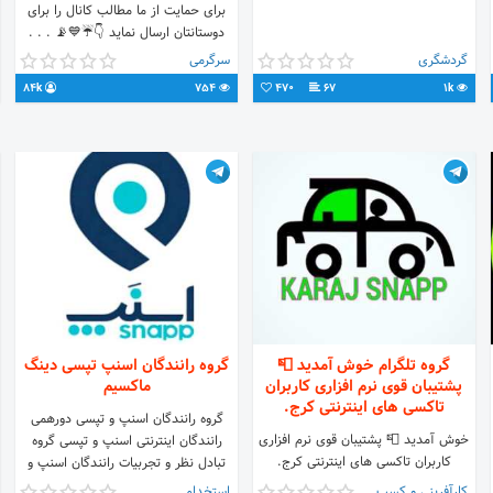
برای حمایت از ما مطالب کانال را برای
دوستانتان ارسال نماید 👇☔💙📡 . . .
جهت درج تبلیغ با آیدی زیر پیام بدهید .
گردشگری
سرگرمی
👇📡🤣☔ @hayat_taxi_khande
84k
754
470
67
1k
همراهی شما با ما باعث افتخار ماست.
گروه تلگرام خوش آمدید 📮
گروه رانندگان اسنپ تپسی دینگ
پشتیبان قوی نرم افزاری کاربران
ماکسیم
تاکسی های اینترنتی کرج.
گروه رانندگان اسنپ و تپسی دورهمی
خوش آمدید 📮 پشتیبان قوی نرم افزاری
رانندگان اینترنتی اسنپ و تپسی گروه
کاربران تاکسی های اینترنتی کرج.
تبادل نظر و تجربیات رانندگان اسنپ و
تپسی
کارآفرینی و کسب و کار
استخدام