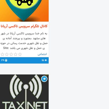
کانال تلگرام سرویس تاکسی آریانا
به نام خدا سرویس تاکسی آریانا در شهر
های مشهد ،بجنورد و بیرجند آماده ی
حمل و نقل شهری خدمت رسانی در حوزه
ی حمل و نقل شهری می باشد Site:
www.ARIYANATAXI.com Channel:
اجتماعی
@ARIYANATAXI Admin:
29
1k
@reza_mss