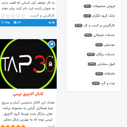
به کار خواهد کرد کسانی که قصد دارند
فروش محصولات
6690
به عنوان راننده ثبت نام کنند پیام دهند
🌷 ‌
کارآفرینی و کسب و کار
بانک گروه تلگرام
5068
715
63
1k
کارآفرینی و کسب و کار
4866
خدمات تبلیغاتی
4417
موسیقی
4060
خدمات رایگان
3363
قبول سفارش
3339
عاشقانه
3312
چت و گپ
3154
کانال آلاچیق تپسی
هدف این کانال دسترسی آسان و سریع
شما همکاران گرامی به مجموعه برنامه
های سازگار شده توسط گروه آلاچیق
تپسی بوده که به بهترین شکل ممکن
سعی بر انجام این مهم دارد. ✅جهت
آموزشی