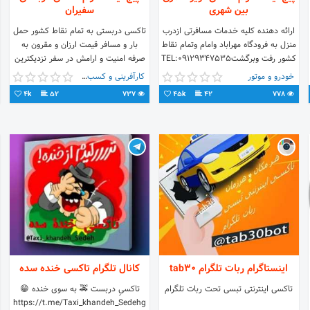
بین شهری
سفیران
ارائه دهنده کلیه خدمات مسافرتی ازدرب
تاکسی دربستی به تمام نقاط کشور حمل
منزل به فرودگاه مهراباد وامام وتمام نقاط
بار و مسافر قیمت ارزان و مقرون به
کشور رفت وبرگشتTEL:09129347535
صرفه امنیت و ارامش در سفر نزدیکترین
و بهترین تاکسی خدمات ۲۴ ساعته
خودرو و موتور
کارآفرینی و کسب و کار
09100842152
4k
52
737
45k
42
778
اینستاگرام ربات تلگرام tab30
کانال تلگرام تاکسی خنده سده
تاکسی اینترنتی تبسی تحت ربات تلگرام
تاکسیِ دربست 🚕 به سوی خنده 😁
https://t.me/Taxi_khandeh_Sedehg