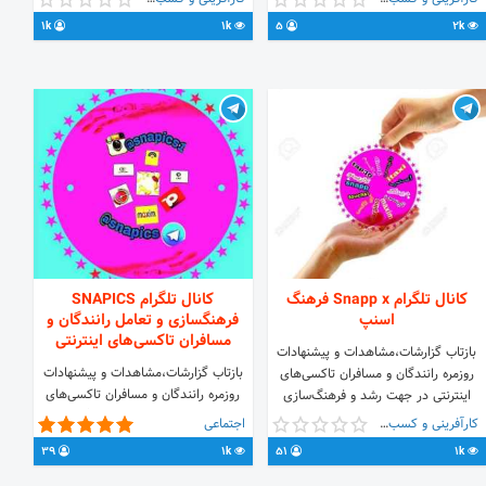
گروه
1k
1k
5
2k
://t.me/joinchat/HrLT206PtOILcvIlCqULVw
پیشنهاد @m_shi8
کانال تلگرام Snapp x فرهنگ
کانال تلگرام SNAPICS
اسنپ
فرهنگسازی و تعامل رانندگان و
مسافران تاکسی‌های اینترنتی
بازتاب گزارشات،مشاهدات و پیشنهادات
بازتاب گزارشات،مشاهدات و پیشنهادات
روزمره رانندگان و مسافران تاکسی‌های
روزمره رانندگان و مسافران تاکسی‌های
اینترنتی در جهت رشد و فرهنگ‌سازی
اینترنتی در جهت رشد و فرهنگ‌سازی
جامعه در نحوه استفاده صحیح از این
کارآفرینی و کسب و کار
اجتماعی
جامعه در نحوه استفاده صحیح از این
خدمات نو اینستاگرام
39
1k
51
1k
خدمات نو فرهنگسازی و تعامل رانندگان
instagram.com/snapics1 ادمین
و مسافران تاکسی‌های اینترنتی اسنپ و
🔴تمامی اعضاء ارسال