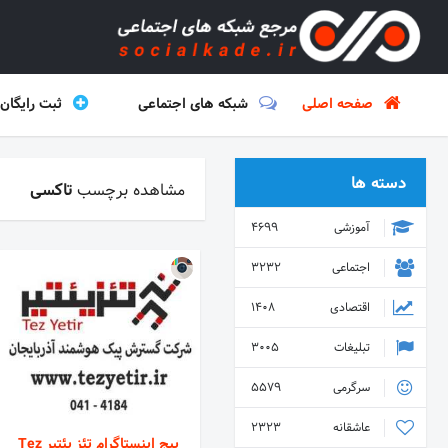
صفحه اصلی
شبکه های اجتماعی
ثبت رایگان
دسته ها
مشاهده برچسب
تاکسی
آموزشی
4699
اجتماعی
3232
اقتصادی
1408
تبلیغات
3005
سرگرمی
5579
عاشقانه
2323
پیج اینستاگرام تئز یئتیر Tez