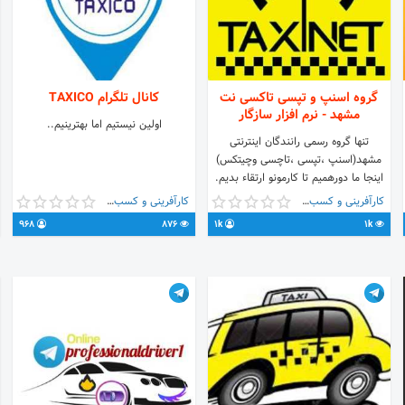
گروه اسنپ و تپسی تاکسی نت
کانال تلگرام TAXICO
مشهد - نرم افزار سازگار
اولین نیستیم اما بهترینیم..
تنها گروه رسمی رانندگان اینترنتی
مشهد(اسنپ ،تپسی ،تاچسی وچیتکس)
اینجا ما دورهمیم تا کارمونو ارتقاء بدیم.
انتقاد و پیشنهاد و عضویت در گروه
کارآفرینی و کسب و کار
کارآفرینی و کسب و کار
@mashhad_taxi کانال نرم افزارها 👈
968
876
1k
1k
@taxinetmashhad