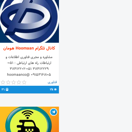
کانال تلگرام Hoomaan هومان
مشاوره و مجری فناوری اطلاعات و
ارتباطات راه های ارتباطی : 051-
38412229 051-38412202
09153161805 @hoomaanco
www.hoomaan.co
فناوری
info@hoomaan.co Instagram:
31
2k
https://goo.gl/c9TmVX