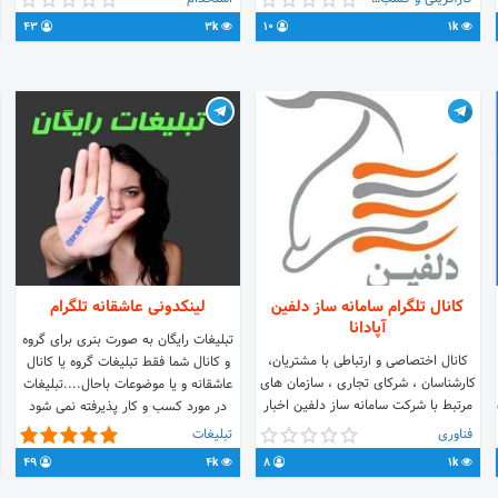
43
3k
10
1k
کانال تلگرام سامانه ساز دلفین
لینکدونی عاشقانه تلگرام
آپادانا
تبلیغات رایگان به صورت بنری برای گروه
کانال اختصاصی و ارتباطی با مشتریان،
و کانال شما فقط تبلیغات گروه یا کانال
کارشناسان ، شرکای تجاری ، سازمان های
عاشقانه و یا موضوعات باحال....تبلیغات
مرتبط با شرکت سامانه ساز دلفین اخبار
https://t.
در مورد کسب و کار پذیرفته نمی شود
،اطلاع رسانی ها ، دستاوردها و
فناوری
تبلیغات
مقالات(مدیریت ناوگان،تاکسی
49
4k
8
1k
هوشمند،سنسور وزن،دیسپاچینگ،ردیابی
خودرو،ردیاب خودرو)