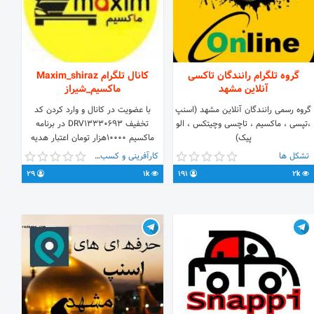
گروه تلگرام رانندگان تاکسی
کانال تلگرام Maxim_shiraz
آنلاین مشهد
ماکسیم_شیراز
گروه رسمی رانندگان آنلاین مشهد (اسنپ
با عضویت در کانال و وارد کردن کد
،تپسی ، ماکسیم ، تاچسی وچیتکس ، الو
تخفیف DRV13330693 در برنامه
پیک)
ماکسیم ۱۰۰۰۰هزار تومان اعتبار هدیه
https://t.me/joinchat/F5uzQEVR_VttdUiuzDcM5A
بگیرید
تشکل ها
کارآفرینی و کسب و کار
Channel : @snappdriverapp
29
1k
191
2k