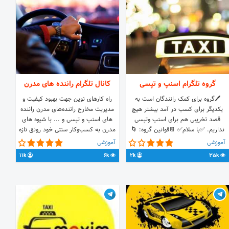
گروه تلگرام اسنپ و تپسی
کانال تلگرام راننده‌ های مدرن
🖊گروه برای کمک رانندگان است به
راه کارهای نوین جهت بهبود کیفیت و
یکدیگر برای کسب در آمد بیشتر هیچ
مدیریت مخارج راننده‌های مدرن راننده
قصد تخریبی هم برای اسنپ و‌تپسی
های اسنپ و تپسی و ... با شيوه های
نداریم. ✅با سلام✅ 📔قوانین گروه: 🌀
مدرن به كسب‌وكار سنتی خود رونق تازه
عدم توهین به یکدیگر و دیگران گروه
ببخشيد و به صورت مدرن كسب درآمد
آموزشی
آموزشی
تلگرام snapp و گروه تلگرام tap30
كنيد #بین‌خطوط‌برانیم bit.ly/mdrndrvs
11k
6k
2k
35k
گروه راننده های تهران : bit.ly/tehran-
group گروه راننده های کرج :
bit.ly/karaj-group @moderndrivers
با ما در ارتباط باشيد @drivers7 اسنپ
تپسی تپ سی تپ‌سی snapp tap30
snap snappdrivers