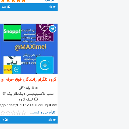
ارتباط با ادمین کانال به 🆔️ زیر مراجعه
786
1k
کنید. @Modiriyat_admin_bot
گروه تلگرام رانندگان فوق حرفه ای
🎀💯 رانندگان
اسنپ،ماکسیم،تپسی،دینگ،الو پیک 💯
⭕️ لینک گروه
me/joinchat/HrLT206PtOILcvIlCqULVw
لطفا رانندگان را به گروه و کانال اضافه
کارآفرینی و کسب و کار
کنید 🆔 @maximei تبلیغ کانال های
1k
5k
دیگر =ممنوع ❌االفاظ رکیک=ممنوع
❌صحبت های سیاسی=ممنوع