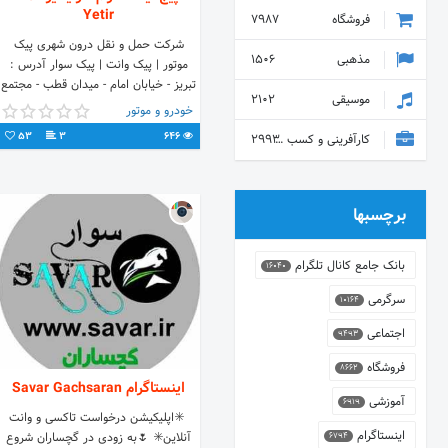
Yetir
فروشگاه
7987
شرکت حمل و نقل درون شهری پیک
مذهبی
1506
موتور | پیک وانت | پیک سوار آدرس :
تبریز - خیابان امام - میدان قطب - مجتمع
موسیقی
2102
تجاری مهدیه - طبقه منفی یک - شرکت
خودرو و موتور
گسترش پیک هوشمند آذربایجان تماس :
53
3
646
کارآفرینی و کسب و کار
2993
4184-041
برچسبها
بانک جامع کانال تلگرام
16040
سرگرمی
10164
اجتماعی
9493
فروشگاه
8662
اینستاگرام Savar Gachsaran
آموزشی
6919
‌ ✳️اپلیکیشن درخواست تاکسی و وانت
اینستاگرام
آنلاین✳️ 🌷به زودی در گچساران شروع
6794