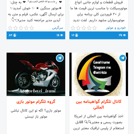
فروش قطعات و لوازم جانبی انواع
❤『﷽』❤ به چنل:
موتورسیکلت با مناسب ترین قیمت ها ما
★موتور سنگین ★ ✨ خوش آمدید✨
از ۲۰ فروردین کلی برنامه برای
برای ارسال آگهی، عکس، فیلم و متن به
موتورسواران مشهد داریم. لفت ندید
آیدی مدیر مراجعه کنید مدیر👈👇
منتظر باشید... #موتورسیکلت
@motorsangin_2 #آگهی 📰 #پروفایل
خودرو و موتور
سرگرمی
#موتورسوار #مشهد
😎 #عکس 🎑 #فیلم 🎥 #متن 📝 اینم
84
1k
16
2k
#موتورسواران_مشهد
لینک چنل ✨✨👇👇✨
https://telegram.me/motor_sangin_1
کانال تلگرام گواهینامه بین
گروه تلگرام موتور بازی
المللی
موتور بازی؟ اگه تو این کانال نباشی
اخذ گواهینامه بین المللی از امریکا
موتور باز نیستی
بصورت رسمی و معتبر🔍🔍 🚦قابل
استعلام از پلیس ترافیک معتبر ترین