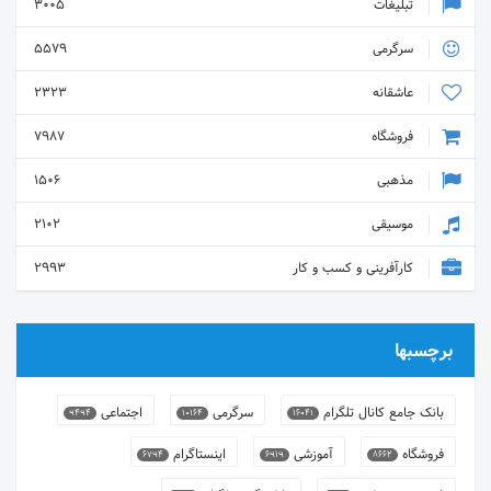
تبلیغات
3005
سرگرمی
5579
عاشقانه
2323
فروشگاه
7987
مذهبی
1506
موسیقی
2102
کارآفرینی و کسب و کار
2993
برچسبها
بانک جامع کانال تلگرام
سرگرمی
اجتماعی
9494
10164
16041
فروشگاه
آموزشی
اینستاگرام
6794
6919
8662