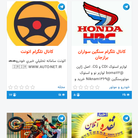
کانال تلگرام سنگین سواران
کانال تلگرام اتونت
برازجان
اتونت سامانه تحليلي خبري خودرو🚗🚗
لوازم استوک CDI و CG. اصل ژاپن
🇮🇷🇮🇷 WWW.AUTO-NET.IR
@borna72 لوازم نو و استوک
موتورسنگین @Niknam1369 خرید و
فروش دیگری اکسوان سی بی 400
خودرو و موتور
مجله
@farhad_b69 فروشگاه ارین موتور دبی
17
1k
5
2k
عین اله شنبدی @Ariyanmotor خودرو
و موتور و ماشین سواران ارتباط با ما :
@sanginsvaranborazjan
09171706066 استاد یوسف بن هاجری