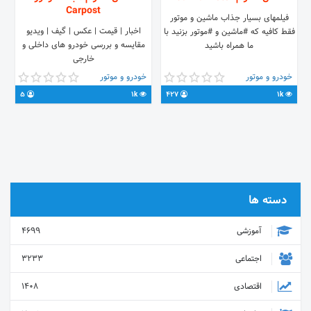
Carpost
فیلمهای بسیار جذاب ماشین و موتور
اخبار | قیمت | عکس | گیف | ویدیو
فقط کافیه که #ماشین و #‌موتور بزنید با
مقایسه و بررسی خودرو های داخلی و
ما همراه باشید
خارجی
خودرو و موتور
خودرو و موتور
5
1k
427
1k
دسته ها
آموزشی
4699
اجتماعی
3233
اقتصادی
1408