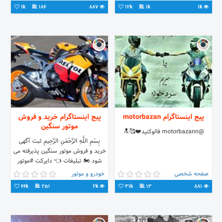
دوچرخه در کاشمر
1k
186
887
12k
1k
1k
پیج اینستاگرام motorbazan
پیج اینستاگرام خرید و فروش
موتور سنگین
@motorbazann فالوکنید❤️🥰🔝
بِسْمِ اللَّهِ الرَّحْمَنِ الرَّحِیمِ ثبت آگهی
خرید و فروش موتور سنگین پذیرفته می
شود 🏍 تبلیغات 👈 دایرکت #موتور
#موتورسنگین #موتور_سنگیk
صفحه شخصی
خودرو و موتور
66k
251
2k
31k
13
881