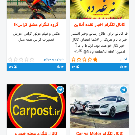
کانال تلگرام اخبار نقده آنلاین
گروه تلگرام عشق کراسfk
📡 کانالی برای اطلاع رسانی وخبر انتشار
عکس و فیلم موتور کراس اموزش
خبر با نام هریک از #شما_اعضای_کانال
تعمیرات کراس همه مدل
خبر نگار خواهند بود. ارتباط با ما👇
ادمین1 🆔 @NaghadaAdmin1👈
ادمین تب2 🆔 @NaghadaAdmin2
اخبار
خودرو و موتور
👈 ربات ثپت ساماندهی کانال ها👇
141
1k
68
7k
http://yon.ir/Naghada1 #مسئول
کانال 09393765051
کانال تلگرام Car va Motor
کانال تلگرام مجله خودرو