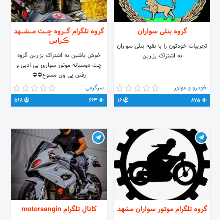
گروه بنلی سواران
گروه تلگرام گـــروه چـــت مـــشـــهد
ڪـراس
تجربیات خودتون را با بقیه بنلی سواران
خوش باشین به اشتراک بزارین گروه
به اشتراک بزارین
چت دوستانه موتور سواری بی ادبی و
رفتن پی وی ممنوع⛔⛔
خودرو و موتور
سرگرمی
518
663
16
875
گروه تلگرام موتور سواران مشهد
کانال تلگرام motorsangin