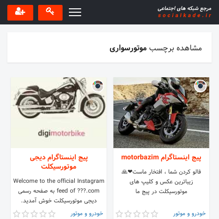
مشاهده برچسب
موتورسواری
پیج اینستاگرام motorbazim
پیج اینستاگرام دیجی
موتورسیکلت
فالو کردن شما ، افتخار ماست❤🙏
Welcome to the official Instagram
زیباترین عکس و کلیپ های
feed of ???.com به صفحه رسمی
موتورسیکلت در پیج ما
دیجی موتورسیکلت خوش آمدید.
نمایندگی رسمی فروش موتورسیکلت و
خودرو و موتور
خودرو و موتور