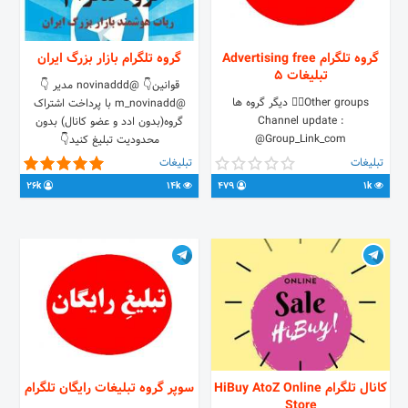
گروه تلگرام Advertising free
گروه تلگرام بازار بزرگ ایران
تبلیغات 5
قوانین👇 @novinaddd مدیر 👇
Other groups👇🏼 دیگر گروه ها
@m_novinadd با پرداخت اشتراک
Channel update :
گروه(بدون ادد و عضو کانال) بدون
@Group_Link_com
محدودیت تبلیغ کنید👇
https://t.me/TLProBot?
تبلیغات
تبلیغات
start=plans_25011 ربات و گروه دوم
26k
14k
479
1k
👇 @novinadddbot ‼️پیشنهاد ویژه 90
روزه💯💯
https://t.me/novinaddd/323
کانال تلگرام HiBuy AtoZ Online
سوپر گروه تبلیغات رایگان تلگرام
Store