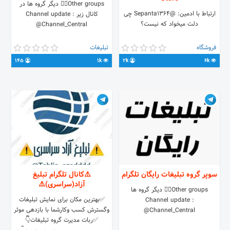
Other groups👇🏼 دیگر گروه ها در
ارتباط با ادمین: @Sepanta1364 چی
کانال زیر Channel update :
دلت میخواد که نیست؟⁦
@Channel_Central
فروشگاه
تبلیغات
145
1k
2k
6k
سوپر گروه تبلیغات رایگان تلگرام
⚠️کانال تلگرام تبلیغ
آزاد(سراسری)⚠️
Other groups👇🏼 دیگر گروه ها
✅بهترین مکان برای نمایش تبلیغات
Channel update :
وگسترش کسب وکارشما با بازدهی موثر
@Channel_Central
✅ربات مدیرت گروه تبلیغات👇