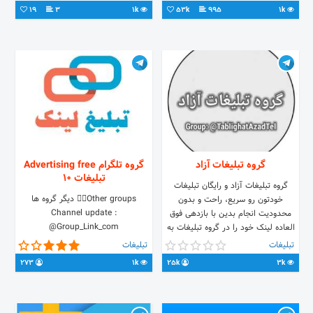
زیبایی پوست و مو آراد دکتر مهناز
کشور 👩لینک گروه تلگرام 👇
19
3
1k
53k
995
1k
کبیریان دکتر محمد علیزاده آیدی تلگرام:
@Clinicarad کانال تلگرام:
https://telegram.me/clinicpostvamoo
t.me/joinchat/AAAAADv3zXAm4ThwBBEVpQ
گروه تبلیغات آزاد
گروه تلگرام Advertising free
تبلیغات 10
گروه تبلیغات آزاد و رایگان تبلیغات
Other groups👇🏼 دیگر گروه ها
خودتون رو سریع، راحت و بدون
Channel update :
محدودیت انجام بدین با بازدهی فوق
@Group_Link_com
العاده لینک خود را در گروه تبلیغات به
اشتراک بگذارید برای تبلیغ مشاغل،
تبلیغات
تبلیغات
خدمات، محصولات و...
273
1k
25k
3k