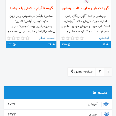
گروه دیوار رودان میناب برنطین
گروه تلگرام سلامتی را بنوشید
نیازمندی‌ و ثبت آگهی رایگان رهن،
مشاوره رایگان درخصوص بروز ترین
اجاره، خرید، فروش خانه، آپارتمان،
متود درمانی گیاهی: لاغری/
استخدام، خرید و فروش خودرو، ماشین
چاقی_میگرن_ پوست ومو_کبد چرب
صفر نو دست دو کارکرده، موبایل و ...
_دیابت_افزایش میل جنسی _ اعصاب و
در رودان میناب و برنطین
... مشاوران: 👨حسن قربانی
اجتماعی
تناسب اندام
https://t.me/joinchat/F8vC50KXtsSgggzXCZX6Iw
@hassangh978325 👧زهرا رستمزاده
133
2k
475
6k
@Dr_zahrarostamzade برای دریافت
مشاوره و سفارش دمنوش ها با ما در
ارتباط باشید
1
2
صفحه بعدی
دسته ها
آموزشی
4699
اجتماعی
3232