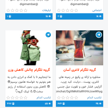
@digimember
@digimember
اجتماعی
تبلیغات
1
1k
2
1k
گروه تلگرام لاغری آسان
گروه تلگرام چالش کاهش وزن
مشاوره و ارائه ی پکیج در زمینه های
ما اینجاییم تا با کمک و انرژی دادن به
لاغری، پوست ، دیابت، کبد چرب،
هم بتونیم به خواسته هامون برسیم😎
آلزایمر، فشار خون و تقویت میل جنسی
😎 کاهش وزن بدون استفاده از رژیم
https://t.me/joinchat/DgXMrkXtsR6t6htJowWhyg
سخت😍💪 لینک گروه👇
آقای حبیبی: @Mahmood_habibi
s://t.me/joinchat/E7EFO0tSdQeI56tYzD-
تناسب اندام
تناسب اندام
LPQ
477
5k
674
4k