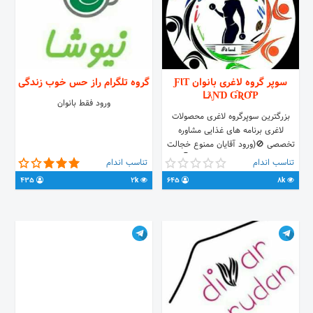
سوپر گروه لاغری بانوان ƑƖƬ
گروه تلگرام راز حس خوب زندگی
ԼƛƝƊ ƓƦƠƤ
ورود فقط بانوان
بزرگترین سوپرگروه لاغری محصولات
لاغری برنامه های غذایی مشاوره
تخصصی 🚫(ورود آقایان ممنوع خجالت
اوره نفهمی)🚫 آیدی مشاوران👇 (
تناسب اندام
تناسب اندام
@slim_ahmadi)👈خانم احمدی (
435
2k
645
8k
@slim_ahmadii )👈خانم احمدی
لینک گروه👇
https://t.me/joinchat/FWICn0P9PBiCltm9mgj2tw