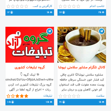
رایگان لاغری داده میشه، ضمنا میتونید
چقدر هم پوکیده باشه مهم نیست ✅
تناسب اندام
کارآفرینی و کسب و کار
برای عضویت در گروه از سایت طلنوش
کانال ما برای آموزش 👇 🆔
12
1k
17
2k
هم https://talnoosh.ir اقدام کنید
@kaseb_BTC
کانال تلگرام مشاور سلامتی نیوشا
گروه تبلیغات کشوری
مشاوره سلامتی نیوشا😉 لاغری چاقی
🎯 لینک گروه 👇
کبد فشار خون خستگی سرطان حافظه
t.me/joinchat/Dz2zu0Oflj5AJsS1w80uWw
پوست معده عفونت قلب قند استخوان
گروه بزرگ تبلیغات کشوری ادد کردن
کم خونی کاهش وزن و درمان سایر
ربات = اخراج از گروه لطفا در آگهی
بیماری ها و مشکلات با مشاوره سلامتی
های دیگران دخالت نفرمائید
سلامت
تبلیغات
نیوشا همراه باشید و زندگی سالمتری
10k
11k
71
1k
داشته باشید تماس و مشاوره👇👇
@MoshaverhNEWSHAbot