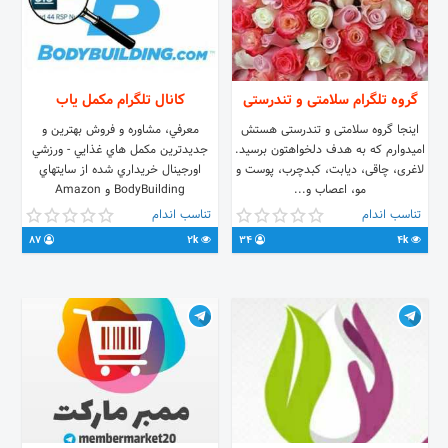
گروه تلگرام سلامتی و تندرستی
کانال تلگرام مکمل ياب
اینجا گروه سلامتی و تندرستی هستش
معرفي، مشاوره و فروش بهترين و
امیدوارم که به هدف دلخواهتون برسید.
جديدترين مکمل هاي غذايي - ورزشي
لاغری، چاقی، دیابت، کبدچرب، پوست و
اورجينال خريداري شده از سايتهاي
مو، اعصاب و...
BodyBuilding و Amazon
تناسب اندام
تناسب اندام
87
2k
34
4k