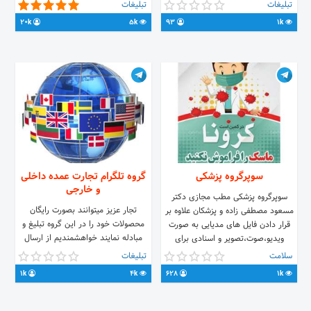
@tablig_azadddd_bot 🌐لینک👇
تبلیغات
تبلیغات
tps://t.me/joinchat/BQxy6iu59F40NTY8
20k
5k
93
1k
🌐ارتباط با ادمین👇 @hossein00037
🔥اسپانسر @Kabar_online
سوپرگروه پزشکی
گروه تلگرام تجارت عمده داخلی
و خارجی
سوپرگروه پزشکی مطب مجازی دکتر
تجار عزیز میتوانند بصورت رایگان
مسعود مصطفی زاده و پزشکان علاوه بر
محصولات خود را در این گروه تبلیغ و
قرار دادن فایل های مدیایی به صورت
مبادله نمایند خواهشمندیم از ارسال
ویدیو،صوت،تصویر و اسنادی برای
مطالب بی ربط و خارج از عنوان پرهیز
دانشجویان و علاقه مندان به علوم
سلامت
تبلیغات
نمایید
پزشکی،آماده ی پاسخگویی سوالات
1k
4k
628
1k
پزشکی عمومی،دامپزشکی و روانشناسی
افراد می باشد.