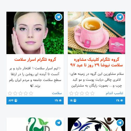
گروه تلگرام کلینیک مشاوره
گروه تلگرام اسرار سلامت
سلامت نیوشا 29 روز تا عید 97
✨تیم اسرار سلامت✨ افتخار دارد و بر
سلام مشاورین اين گروه در زمینه های:
آنست تا آینده ای روشن را در ارتقا
لاغری چاقی دیابت پوست و مو کبد
سطح سلامت جامعه و مردم ایران رقم
چرب و... بصورت رایگان به مشترکین
بزند.🍃
این گروه مشاوره ميدهند. . . ارتباط با
ps://t.me/joinchat/BCFseUAc_7kxURi1zt-
تناسب اندام
سلامت
مشاور: @sedighe_valipour لینک
9Hw مشاور؛ رضایی @Nrezaei3👈
864
2k
1k
2k
گروه👇👇👇
شماره تماس 0936_463_6031👈
https://t.me/joinchat/D65WH0fjMdQ16ko7a_8ZIw