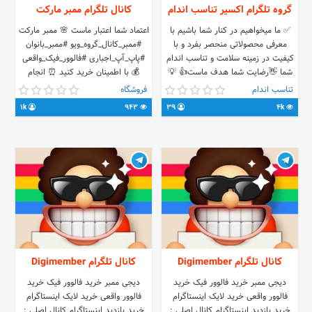
گروه تلگرام اکسیر تناسب اندام
کانال تلگرام ممبر مارکت
✅ ما میخواهیم در کنار شما باشیم با
اعتماد شما اعتبار ماست 🌸 ممبر مارکت
معرفی محصولاتی منحصر بفرد و با
#ممبر_کانال_گروه_ویو #ممبر_بانوان
کیفیت در زمینه سلامت و تناسب اندام
#پاپ_آپ_اجباری #فالوور_فیک_واقعی
شما 👋رضایت شما هدف ماست👍 💡
💰 با اطمینان خرید کنید ⏰ انجام
جهت دریافت مشاوره رایگان با بنده در
سفارش شما در کمترین زمان و با سرعت
تناسب اندام
فروشگاه
ارتباط باشید @saeedvalidoost 📞
بالا 🤩 ⁦🅰️⁩ @mr_reza20 | جهت
1k
943
39
4k
شماره تماس 0921-013-5468 0939-
سفارش ⁦🅱️⁩ @nemoneh_20 | نمونه
228-5130 www.jopar.blog
سفارشات
کانال تلگرام Digimember
کانال تلگرام Digimember
دیجی ممبر خرید فالوور فیک خرید
دیجی ممبر خرید فالوور فیک خرید
فالوور واقعی خرید لایک اینستاگرام
فالوور واقعی خرید لایک اینستاگرام
خرید بازدید اینستاگرام کانال اصلی :
خرید بازدید اینستاگرام کانال اصلی :