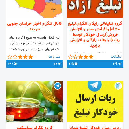
گروه تبلیغاتی رایگان تلگرام،تبلیغ
کانال تلگرام اخبار خراسان جنوبی
مشاغل،افزایش ممبر و افزایش
بیرجند
فروش[ارسال خودکار توسط
این کانال وابسته به هیچ ارگان و نهاد
ربات]تبلیغات رایگان و افزایش
دولتی نمی باشد.فقط برای دسترسی
بازدید
همشهریان عزیز به اخبار ایجاد شده
لینک خود را رایگان به اشتراک بگذارید
است. لینک گروه بیرجند
تبلیغات
استان ها
✅تبلیغات آزاد 🚫رگباری 🚫مزاحمتpv
t.me/joinchat/B1_xLxYvCEj8BhWRrlU38A
607
5k
29k
20k
🔞غیراخلاقی 🚫گروه #تبلیغات
آزاد=ریموو 50نفر اد کنی پستت✅4
ساعت سنجاق میشه
لینک🔻https://t.me/joinchat/lDg-
vf2A8SUwMDFk آیدی مدیر👈
@bazcczar
ربات ارسال خودکار تبلیغ شمابا
گروه تلگرام سلامتکده