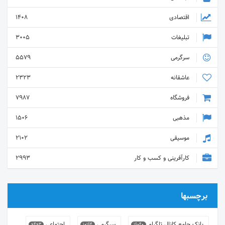
اقتصادی
1408
تبلیغات
3005
سرگرمی
5579
عاشقانه
2323
فروشگاه
7987
مذهبی
1506
موسیقی
2102
کارآفرینی و کسب و کار
2993
برچسبها
بانک جامع کانال تلگرام
سرگرمی
اجتماعی
9493
10164
16040