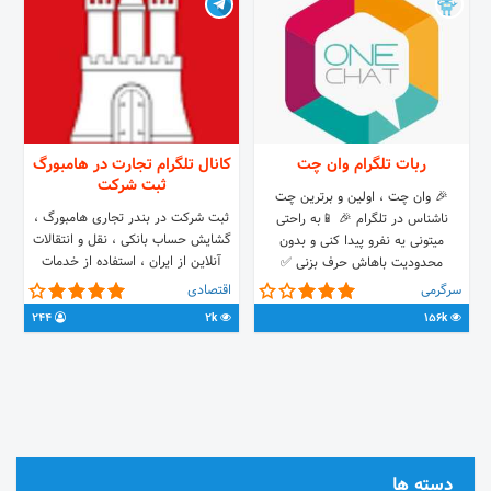
ربات تلگرام وان چت
کانال تلگرام تجارت در هامبورگ
ثبت شرکت
🎉 وان چت ، اولین و برترین چت
ثبت شرکت در بندر تجاری هامبورگ ،
ناشناس در تلگرام 🎉 📱به راحتی
گشایش حساب بانکی ، نقل و انتقالات
میتونی یه نفرو پیدا کنی و بدون
آنلاین از ایران ، استفاده از خدمات
محدودیت باهاش حرف بزنی ✅
دفتری و پرسنل آلمانی ، اقامت مدیر
جستجوی افراد نزدیک (GPS) ✅ جستجو
سرگرمی
اقتصادی
عامل و خانواده ، مهاجرت به آلمان ،
در استان خاص ✅ جستجو با امکان
244
2k
156k
اقامت در آلمان
انتخاب جنسیت! ✅ و ... * بدون
هیچگونه تبلیغ و ارسال پیام های
تبلیغاتی *
دسته ها