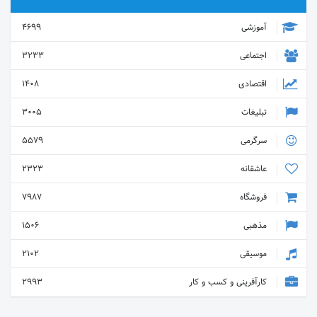
آموزشی
4699
اجتماعی
3233
اقتصادی
1408
تبلیغات
3005
سرگرمی
5579
عاشقانه
2323
فروشگاه
7987
مذهبی
1506
موسیقی
2102
کارآفرینی و کسب و کار
2993