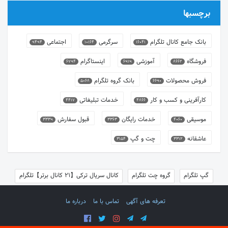
برچسبها
بانک جامع کانال تلگرام
سرگرمی
اجتماعی
9494
10164
16041
فروشگاه
آموزشی
اینستاگرام
6794
6919
8662
فروش محصولات
بانک گروه تلگرام
5068
6690
کارآفرینی و کسب و کار
خدمات تبلیغاتی
4417
4866
موسیقی
خدمات رایگان
قبول سفارش
3339
3363
4060
عاشقانه
چت و گپ
3154
3312
گپ تلگرام
گروه چت تلگرام
کانال سریال ترکی【21 کانال برتر】تلگرام
تعرفه های آگهی
تماس با ما
درباره ما