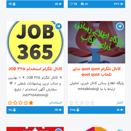
2k
6k
2k
82
737
کانال تلگرام quot quot ندای
کانال تلگرام استخدام JOB 365
تلخاب quot quot
⚜ کانال تلگرام JOB 365 ⚜ ⭐️ بهترین
پایگاه اطلاع رسانی کانال خبری، تحلیلی
و جذاب ترین پیشنهادات شغلی ⭐️ 💬
ارتباط با ما @mhtalkhabi
سفارش آگهی استخدام / تبلیغ:
@Job365Admin
اخبار
استخدام
65
2k
225
1k