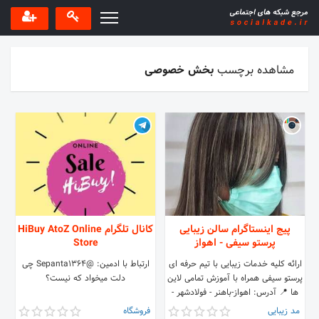
مشاهده برچسب
بخش خصوصی
پیج اینستاگرام سالن زیبایی
کانال تلگرام HiBuy AtoZ Online
پرستو سیفی - اهواز
Store
ارائه کلیه خدمات زیبایی با تیم حرفه ای
ارتباط با ادمین: @Sepanta1364 چی
پرستو سیفی همراه با آموزش تمامی لاین
دلت میخواد که نیست؟⁦
ها 📍 آدرس: اهواز-باهنر - فولادشهر -
خیابان‌باباطاهر-نبش ۶
مد زیبایی
فروشگاه