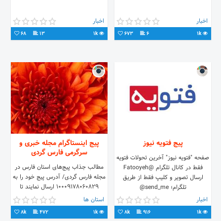
اخبار
اخبار
68
13
1k
673
6
1k
پیج فتويه نیوز
پیج اینستاگرام مجله خبری و
سرگرمی فارس گردی
صفحه "فتويه نيوز" آخرين تحولات فتويه
مطالب جذاب پیج‌های استان فارس در
فقط در كانال تلگرام @Fatooyeh
مجله فارس گردی/ آدرس پیج خود را به
ارسال تصوير و كليپ فقط از طريق
10009178060829 ارسال نمایند تا
تلگرام؛ ‏send_me@
مطالب پیج شما با ذکر منبع منتشر شود
اخبار
استان ها
8k
472
1k
8k
916
1k