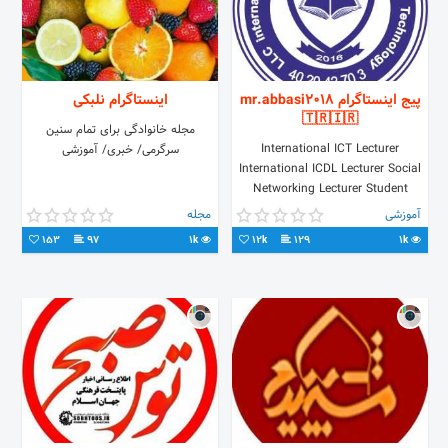
پیج اینستاگرام mr.abbasi2018
اینستاگرام نلبکی
🇹🇷🇮🇷
مجله خانوادگی برای تمام سنین
International ICT Lecturer
سرگرمی/ خبری/ آموزشی
International ICDL Lecturer Social
Networking Lecturer Student
Services📚 📗‏Author And Expert 📲
آموزشی
مجله
+989120377022 @Mr_abbasi2018
153
97
1k
12k
129
1k