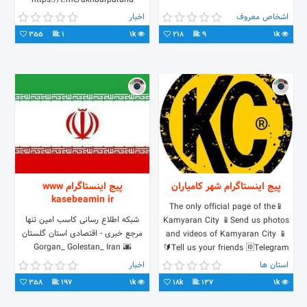
https://t.me/akhbarparand
اشخاص معروف
اخبار
355
1
1k
218
9
1k
پیج اینستاگرام شهر کامیاران
پیج اینستاگرام www
kasebeamin ir
📱The only official page of the
شبکه اطلاع رسانی کاسب امین تنها
Kamyaran City 📱Send us photos
مرجع خبری - اقتصادی استان گلستان
and videos of Kamyaran City 📱
🌆 Gorgan_ Golestan_ Iran
Tell us your friends 🆔️Telegram🔰
استان ها
اخبار
358
197
1k
18k
137
1k