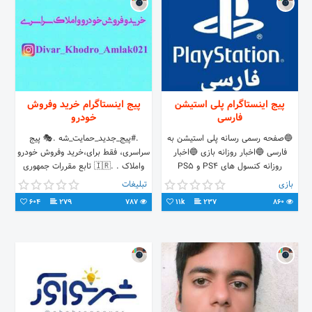
پیج اینستاگرام پلی استیشن
پیج اینستاگرام خرید وفروش
فارسی
خودرو
🔵صفحه رسمی رسانه پلی استیشن به
.#پیج_جدید_حمایت_شه .🎭 پیج
فارسی 🔵اخبار روزانه بازی 🔵اخبار
سراسری، فقط برای،خرید وفروش خودرو
روزانه کنسول های PS4 و PS5
واملاک . .🇮🇷 تابع مقررات جمهوری
اسلامی،برای گذاشتن پست های رایگان
بازی
تبلیغات
پی وی مراجعه کنید
604
279
787
11k
237
860