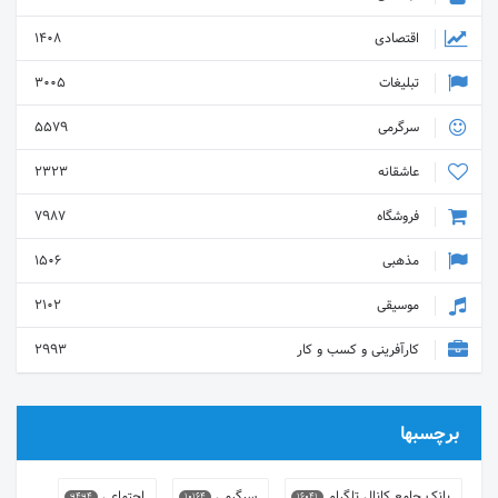
اقتصادی
1408
تبلیغات
3005
سرگرمی
5579
عاشقانه
2323
فروشگاه
7987
مذهبی
1506
موسیقی
2102
کارآفرینی و کسب و کار
2993
برچسبها
بانک جامع کانال تلگرام
سرگرمی
اجتماعی
9494
10164
16041