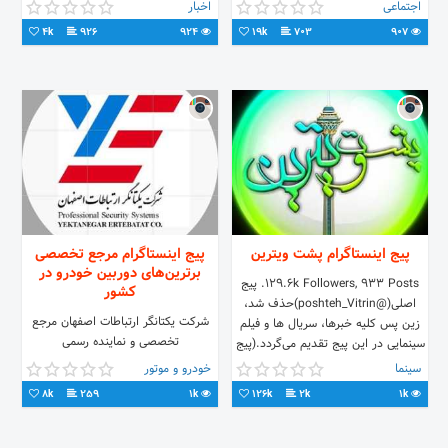
#تبلیغات
اجتماعی
اخبار
4k
926
924
19k
703
907
پیج اینستاگرام پشت ویترین
پیج اینستاگرام مرجع تخصصی
برترین‌های دوربین خودرو در
129.6k Followers, 933 Posts. پیج
کشور
اصلی(@poshteh_Vitrin)حذف شد،
شركت يكتانگر ارتباطات اصفهان مرجع
زین پس کلیه خبرها، سریال ها و فیلم
تخصصی و نماینده رسمی
سینمایی در این پیج تقدیم می‌گردد.(پیج
برترین‌های#دوربين_خودرو #dashcam
سریال نمایش خانگی و بروزترین فیلم
سینما
خودرو و موتور
#BLACKVUE #IROAD#CARPA🇰🇷
های سینمایی ایرانی)
8k
259
1k
126k
2k
1k
تجهیزات حرفه‌ای مداربسته
CCTV.OCTV