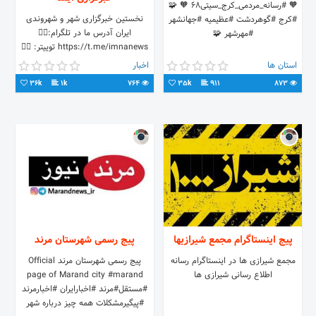
🧡 #رسانه_مردمی_کرج_سیتی۶۸ 🧡 🧩
نخستین خبرگزاری شهر و شهروندی
#کرج #گوهردشت #عظیمیه #جهانشهر
#مهرشهر 🧩
@imna_farsi ⁦👇🏻⁩ وبسایت ایمنا⁦
استان ها
اخبار
36k
1k
764
35k
911
873
پیج اینستاگرام مجمع شیرازیها
پیج رسمی شهرستان مرند
مجمع شیرازی ها در اینستاگرام رسانه
پیج رسمی شهرستان مرند Official
اطلاع رسانی شیرازی ها
page of Marand city #marand
#مستقل#مرند #اخبارایران #اخبارمرند
#پیگیرمشکلات همه چیز درباره شهر