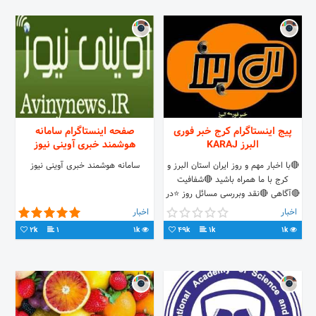
پیج اینستاگرام کرج خبر فوری
صفحه اینستاگرام سامانه
البرز KARAJ
هوشمند خبری آوینی نیوز
🔴با اخبار مهم و روز ایران استان البرز و
سامانه هوشمند خبری آوینی نیوز
کرج با ما همراه باشید 🔴شفافیت
🔴آگاهی 🔴نقد وبررسی مسائل روز ⭐در
تلگرام نیز همراهمان باشید
اخبار
اخبار
2k
1
1k
49k
1k
1k