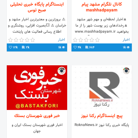
کانال تلگرام مشهد پیام
اینستاگرام پایگاه خبری تحلیلی
mashhadpayam
صبح توس
🔼اخبار لحظه‌ای و مهم شهر مشهد
⚠️ بروزترین و معتبرترین اخبار مشهد و
🔼رخداد‌های زیر پوست شهر را از ما
خراسان ⚠️ 💥بصیرت افزایی، روشنگری و
بخواهید www.mashhadpayam.ir
اطلاع رسانی فعالیت های پایتخت
🔹کانال تلگرام ما 👇
فرهنگی جهان اسلام 🔹عضویت در کانال
اخبار
اخبار
https://t.me/joinchat/AAAAAEDt3oJFMFdQnPnOpQ
تلگرام ما 👇
12k
2k
1k
4k
684
1k
http://t.me/joinchat/AAAAAEArgOC-
MAmW8KEGTw
پیج اینستاگرام رکنا نیوز
خبر فوری شهرستان بستك
پایگاه خبری رکنا نیوز RoknaNews.ir
اخبار فوری شهرستان بستک ايران و
جهان