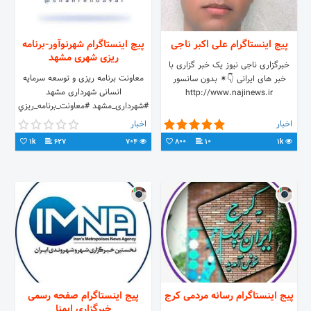
پیج اینستاگرام علی اکبر ناجی
پیج اینستاگرام شهرنوآور-برنامه
ریزی شهری مشهد
خبرگزاری ناجی نیوز یک خبر گزاری با
معاونت برنامه ریزی و توسعه سرمایه
خبر های ایرانی 👇✴ بدون سانسور
انسانی شهرداری مشهد
http://www.najinews.ir
#شهرداری_مشهد #معاونت_برنامه_ريزي
#شهر_هوشمند
اخبار
اخبار
1k
627
704
800
10
1k
پیج اینستاگرام رسانه مردمی کرج
پیج اینستاگرام صفحه رسمی
خبرگزاری ایمنا