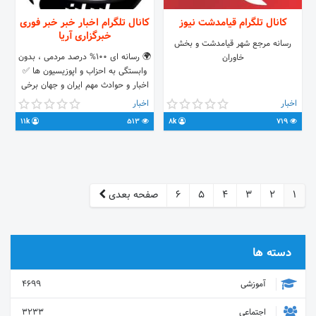
کانال تلگرام قیامدشت نیوز
کانال تلگرام اخبار خبر خبر فوری
خبرگزاری آریا
رسانه مرجع شهر قیامدشت و بخش
🌍 رسانه ای 100% درصد مردمی ، بدون
خاوران
وابستگی به احزاب و اپوزیسیون ها ✅
اخبار و حوادث مهم ایران و جهان برخی
از صفحات خبری ما در اینستاگرام تهران
اخبار
اخبار
نیوز
11k
513
8k
719
www.instagram.com/tehran._.news
www.instagram.com/mashhad._.news
ارتباط با ما : @Ad_mintel
1
2
3
4
5
6
صفحه بعدی
دسته ها
آموزشی
4699
اجتماعی
3233