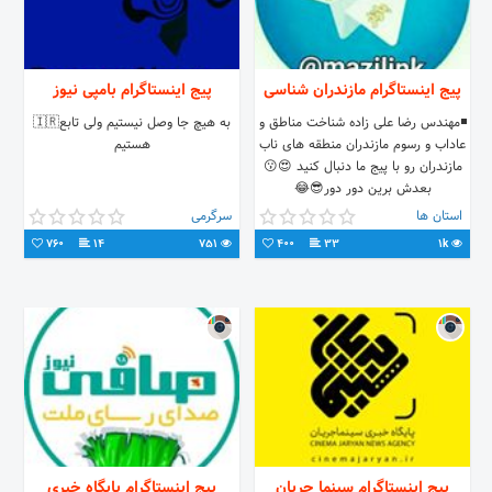
پیج اینستاگرام مازندران شناسی
پیج اینستاگرام بامپی نیوز
◾مهندس رضا علی زاده شناخت مناطق و
به هیچ جا وصل نیستیم ولی تابع🇮🇷
عاداب و رسوم مازندران منطقه های ناب
هستیم
مازندران رو با پیج ما دنبال کنید 😍😗
بعدش برین دور دور😎😂
استان ها
سرگرمی
760
14
751
400
33
1k
پیج اینستاگرام سینما جریان
پیج اینستاگرام پایگاه خبری