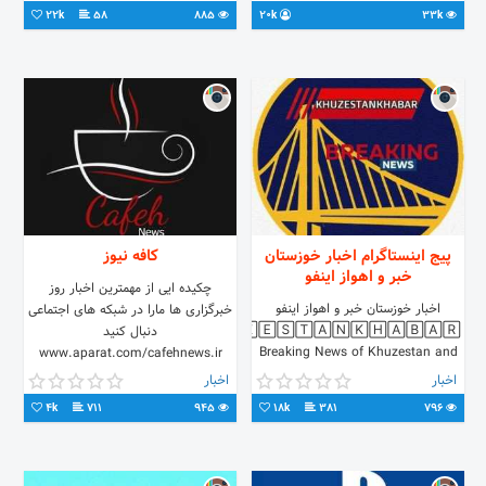
ساعت سنجاق میشه
22k
58
885
20k
33k
لینک🔻https://t.me/+FxqsCjA8rGZmM2U0
آیدی مدیر👈 @bazcczar
پیج اینستاگرام اخبار خوزستان
کافه نیوز
خبر و اهواز اینفو
چکیده ایی از مهمترین اخبار روز
اخبار خوزستان خبر و اهواز اینفو
خبرگزاری ها مارا در شبکه های اجتماعی
🄺🄷🅄🅉🄴🅂🅃🄰🄽🄺🄷🄰🄱🄰🅁
دنبال کنید
Breaking News of Khuzestan and
www.aparat.com/cafehnews.ir
Ahvaz
t.me/cafehnewsir
اخبار
اخبار
4k
711
945
18k
381
796