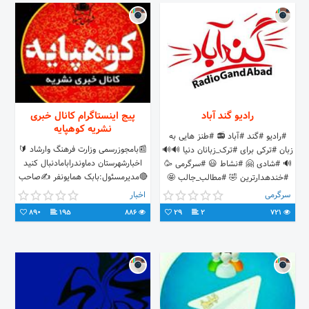
رادیو گند آباد
پیج اینستاگرام کانال خبری
نشریه کوهپایه
#رادیو #گند #آباد 📻 #طنز هایی به
📰بامجوزرسمی وزارت فرهنگ وارشاد 🔰
زبان #ترکی برای #ترک_زبانان دنیا 🔊🔊
اخبارشهرستان دماوندرابامادنبال کنید
🔊 #شادی 🤗 #نشاط 😃 #سرگرمی 🥳
🔴مدیرمسئول:بابک همایونفر ✍صاحب
#خندهدارترین 🤣 #مطالب_جالب 🤩
امتیاز:شهرداری آبسرد روابط عمومی
در #رادیو_گند_آباد 📻 🇮🇷🔊
سرگرمی
اخبار
شهرداری
890
195
886
29
2
721