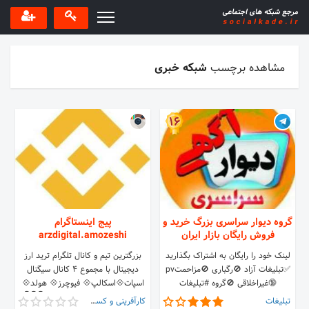
مشاهده برچسب
شبکه خبری
16
گروه دیوار سراسری بزرگ خرید و
پیج اینستاگرام
فروش رایگان بازار ایران
arzdigital.amozeshi
لینک خود را رایگان به اشتراک بگذارید
بزرگترین تیم و کانال تلگرام ترید ارز
✅تبلیغات آزاد 🚫رگباری 🚫مزاحمتpv
دیجیتال با مجموع 4 کانال سیگنال
🔞غیراخلاقی 🚫گروه #تبلیغات
اسپات💠اسکالپ💠 فیوچرز💠 هولد💠
آزاد=ریموو 50نفر اد کنی پستت✅4
به کانال تلگرام ما ملحق شوید👇👇👇
تبلیغات
کارآفرینی و کسب و کار