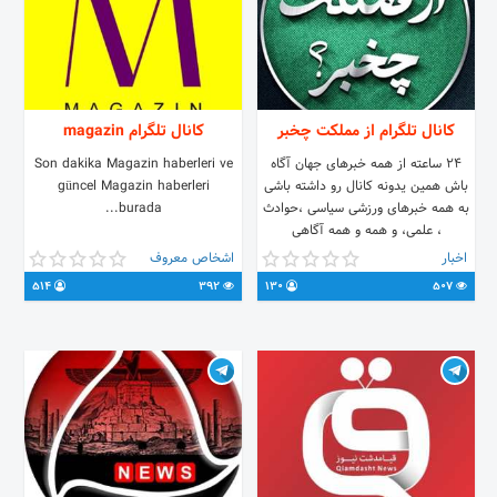
سبک شهدا و.. – پخش زنده از مزار
شهدا – زنـــــدگــــے نــامــــــــہ – وصـیـت
نــــــامـــــہ – مشـــخـصــٰاتــــــــ – عکس باکیفیتـــ
– مداحی و… 💠کپی بردارے‌ازمطالب
کانال بدون حذف آیدے باذکر یک
صلوات آزادمیباشد 🔺کانال شهدا را به
کانال تلگرام از مملکت چخبر
کانال تلگرام magazin
دیگران هم معرفی کنیم
24 ساعته از همه خبرهای جهان آگاه
Son dakika Magazin haberleri ve
باش همین یدونه کانال رو داشته باشی
güncel Magazin haberleri
به همه خبرهای ورزشی سیاسی ،حوادث
burada...
، علمی، و همه و همه آگاهی
اخبار
اشخاص معروف
514
392
130
507