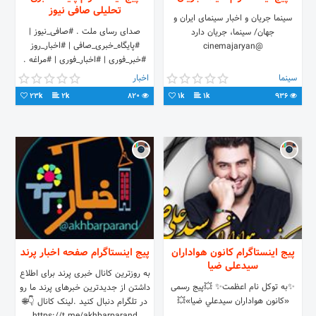
تحلیلی صافی نیوز
سینما جریان و اخبار سینمای ایران و
صدای رسای ملت . #صافی_نیوز |
جهان/ سینما، جریان دارد
#پایگاه_خبری_صافی | #اخبار_روز
@cinemajaryan
#خبر_فوری | #اخبار_فوری | #مراغه .
سینما
اخبار
23k
2k
820
1k
1k
936
پیج اینستاگرام کانون هواداران
پیج اینستاگرام صفحه اخبار پرند
سیدعلی ضیا
به روزترین کانال خبری پرند برای اطلاع
✨به توکل نام اعظمت✨ 💥پیج رسمی
داشتن از جدیدترین خبرهای پرند ما رو
«کانون هواداران سیدعلي ضيا»💥
در تلگرام دنبال کنید .لینک کانال 👇🌐