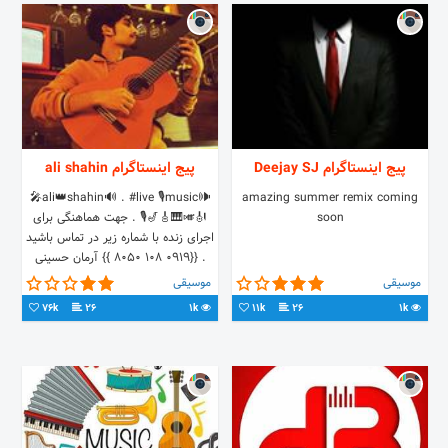
پیج اینستاگرام Deejay SJ
پیج اینستاگرام ali shahin
🕪ali👑shahin🔊 . #live 🎙music🎤
amazing summer remix coming
soon
🎻🎺🎹🎸🎷🎙 . جهت هماهنگی برای
اجرای زنده با شماره زیر در تماس باشید
. {{0919 108 8050 }} آرمان حسینی
پکیج های تبلیغاتی و‌تیزر پذیرفته میشود
موسیقی
موسیقی
76k
26
1k
11k
26
1k