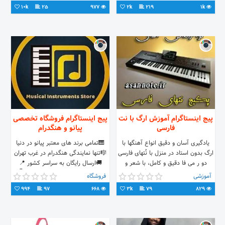
#good #tabriz #tehran #story #lik
10k
25
977
2k
219
1k
پیج اینستاگرام آموزش ارگ با نت
پیج اینستاگرام فروشگاه تخصصی
فارسی
پیانو و هنگدرام
یادگیری آسان و دقیق انواع آهنگها با
🎹تمامی برند های معتبر پیانو در دنیا
ارگ بدون استاد در منزل با نُتهای فارسی
🎼تنها نمایندگی هنگدرام در غرب تهران
دو ر می فا دقیق و کامل، با شعر و
🚚ارسال رایگان به سراسر کشور 📍
آکورد، از محصولات آسان نُت ، برای
شعب ما:صادقیه،نیاوران،لارستان 👇
آموزشی
فروشگاه
دریافت لیست نُتهای فارسی و خرید با
آدرس و شماره تماس
994
97
668
3k
79
829
واتساپ در تماس باشید شماره
09352401320