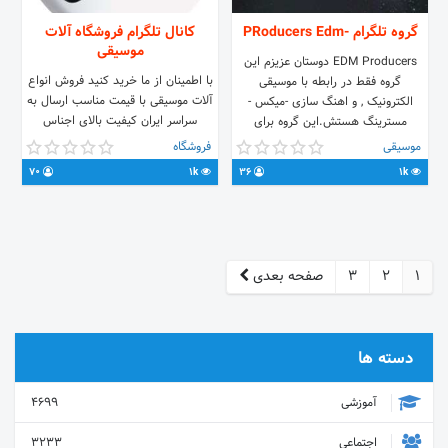
گروه تلگرام -PRoducers Edm
کانال تلگرام فروشگاه آلات
موسیقی
EDM Producers دوستان عزیزم این
با اطمینان از ما خرید کنید فروش انواع
گروه فقط در رابطه با موسیقی
آلات موسیقی با قیمت مناسب ارسال به
الکترونیک , و اهنگ سازی -میکس -
سراسر ایران کیفیت بالای اجناس
مسترینگ هستش.این گروه برای
سفارش راحت و سریع با ضمانت و
پیشرفت خودمون و اشتراک گذاشتن
موسیقی
فروشگاه
گارانتی #گیتار#ویولن#پیانو
کارها و انتقاد ها هستش لطفا خارج از
70
1k
36
1k
موضوع بحث نکنید متشکرم.
1
2
3
صفحه بعدی
دسته ها
آموزشی
4699
اجتماعی
3233