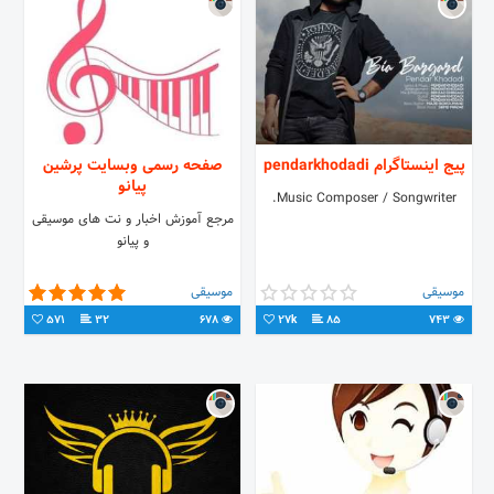
پیج اینستاگرام pendarkhodadi
صفحه رسمی وبسایت پرشین
پیانو
Music Composer / Songwriter.
مرجع آموزش اخبار و نت های موسیقی
و پیانو
موسیقی
موسیقی
571
32
678
27k
85
743