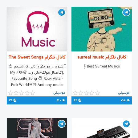
کانال تلگرام surreal music
کانال تلگرام The Sweet Songs
𝄞 Best Surreal Musics
آرشیوی از موزیکهای نابی که شنیدم 😍
راک/متال/فولک/ملل و... 🎧🎼⚡️ My
Favourite Song 😇 Rock-Metal-
Folk-World🤘🏻 And any music
that is sweet 😋 حرفی یا موردی بود
موسیقی
موسیقی
در خدمتیم @Mobo5 ⚡️😉🤘🏻
31
810
84
718