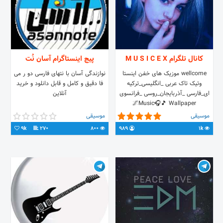
کانال تلگرام M U S I C E X
پیج اینستاگرام آسان نُت
wellcome موزیک های خفن اینستا
نوازندگی آسان با نتهای فارسی دو ر می
وتیک تاک عربی _انگلیسی_ترکیه
فا دقیق و کامل و قابل دانلود و خرید
ای_فارسی _آذربایجان_روسی _فرانسوی
آنلاین
Music🎧🎵 Wallpaper🌌
موسیقی
موسیقی
9k
270
800
989
1k