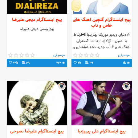
پیج اینستاگرام گلچین اهنگ های
پیج اینستاگرام دیجی علیرضا
خاص و ناب
پیج رسمی دیجی علیرضا
🎶دنیای ویدیو موزیک بهترینها 📲ارتباط
با ادمین : @sara_naji7 🎵معرفی
اهنگ های #ناب جدید دهه هشتادی و
قدیمی
موسیقی
موسیقی
70k
69
717
4k
29
1k
پیج اینستاگرام علی پیروزنیا
پیج اینستاگرام علیرضا نصوحی