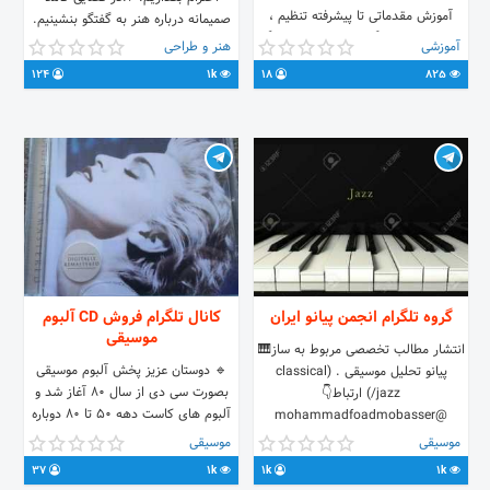
آموزش مقدماتی تا پیشرفته تنظیم ،
صمیمانه درباره هنر به گفتگو بنشینیم.
میکس و مسترینگ ، FL Studio و دیگر
3.از توهین و آزار و اذیت کردن دوری
آموزشی
هنر و طراحی
آموزش های مرتبط با موسیقی
کنیم. 4.چت‌هایی خارج از مسئله هنر
124
1k
18
825
ممنوع است
گروه تلگرام انجمن پیانو ایران
کانال تلگرام فروش CD آلبوم
موسیقی
انتشار مطالب تخصصی مربوط به ساز🎹
🔹 دوستان عزیز پخش آلبوم موسیقی
پیانو تحلیل موسیقی . (classical
بصورت سی دی از سال 80 آغاز شد و
/jazz) ارتباط👇
آلبوم های کاست دهه 50 تا 80 دوباره
@mohammadfoadmobasser
بصورت cd منتشر منتشر شدند اما این
موسیقی
موسیقی
آلبومهای قدیمی تا سال 2008 روی cd
37
1k
1k
1k
منتشر شدند و بعد آن دیگر منتشر نشد