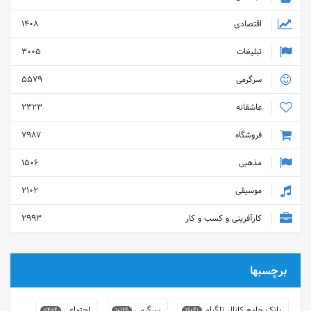
اقتصادی
1408
تبلیغات
3005
سرگرمی
5579
عاشقانه
2323
فروشگاه
7987
مذهبی
1506
موسیقی
2102
کارآفرینی و کسب و کار
2993
برچسبها
بانک جامع کانال تلگرام
سرگرمی
اجتماعی
9494
10164
16041