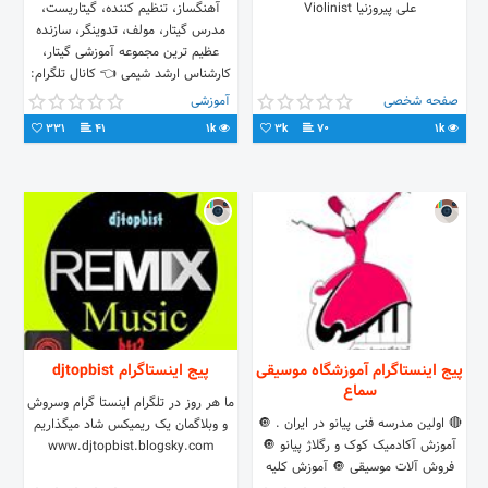
علی پیروزنیا Violinist
آهنگساز، تنظیم کننده، گیتاریست،
مدرس گیتار، مولف، تدوینگر، سازنده
عظیم ترین مجموعه آموزشی گیتار،
کارشناس ارشد شیمی 👈 کانال تلگرام:
Sefrtasadguitar@
صفحه شخصی
آموزشی
331
41
1k
3k
70
1k
پیج اینستاگرام آموزشگاه موسیقی
پیج اینستاگرام djtopbist
سماع
ما هر روز در تلگرام اینستا گرام وسروش
🔴 اولین مدرسه فنی پیانو در ایران . 🔘
و وبلاگمان یک ریمیکس شاد میگذاریم
آموزش آکادمیک کوک و رگلاژ پیانو 🔘
www.djtopbist.blogsky.com
فروش آلات موسیقی 🔘 آموزش کلیه