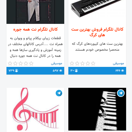
کانال تلگرام فروش بهترین ست
کانال تلگرام نت همه جوره
های کرگ
قطعات زیبای بیکلام پیانو و ویولن به
بهترین ست های کیبوردهای کرگ که
همراه نت ....آدرس کانالهای مختلف در
منحصرا مخصوص خودم هستند
زمینه آموزش و یادگیری سازها همه و
همه را در کانال نت همه جوره دنبال
کنید @Notehamejure گلزار ❤️
موسیقی
موسیقی
739
597
30
646