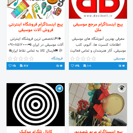
پیج اینستاگرام مرجع موسیقی
پیج اینستاگرام فروشگاه اینترنتی
ملل
فروش آلات موسیقی
معرفی بهترین آموزشگاه های موسیقی
🕪🔎تخصصی ترین فروشگاه اینترنتی
اطلاعات کنسرت ها، آلبوم، کتب
آلات موسیقی در ایران 📲09108512000
موسیقی، آثار هنرمندان و تمامی فعالیت
🎻 🚛ارسال کالا به تمامی نقاط ایران🌐
های عرصه ی موسیقی کسب اطلاعات
StoreManagers 📣📣payam.azar
موسیقی
فروشگاه
بیشتر 👈👈👈
👨‍💼pouya.azar👨
2k
617
1k
14k
101
1k
پیج اینستاگرام مریم شهیدپور
کانال تلگرام موکیک