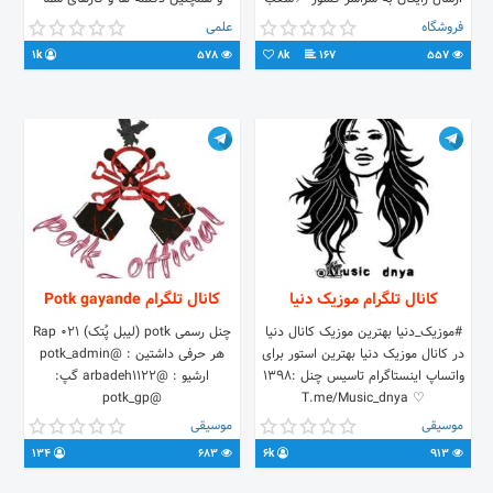
ما:صادقیه،نیاوران،لارستان 📞مشاوره
عزیزان نیز در کانال به اشتراک گذاشته
فروشگاه
علمی
تخصصی رایگان 👇آدرس و شماره تماس
میشود.
1k
578
8k
167
557
کانال تلگرام موزیک دنيا
کانال تلگرام Potk gayande
#موزیک_دنيا بهترین موزیک کانال دنيا
چنل رسمی potk (لیبل پُتک) Rap 021
در کانال موزیک دنيا بهترین استور برای
هر حرفی داشتین : @potk_admin
واتساپ اينستاگرام تاسیس چنل :1398
ارشیو : @arbadeh1122 گپ:
@potk_gp
♡ T.me/Music_dnya
موسیقی
موسیقی
134
683
6k
913