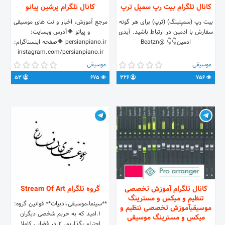
کانال تلگرام بیت رپ سمپل ترپ
کانال تلگرام پرشین پیانو
بیت رپ (سمپلینگ) (ترپ) برای هر گونه
مرجع آموزش، اخبار و نت های موسیقی
سفارش با ادمین در ارتباط باشید. آیدی
و پیانو 🔶آدرس وبسایت:
ادمین👇👇 @Beatzn
persianpiano.ir 🔶صفحه اینستاگرام:
instagram.com/persianpiano.ir
موسیقی
موسیقی
53
675
326
756
کانال تلگرام آموزش تخصصی
گروه تلگرام Stream Of Art
تنظیم و میکس و مسترینگ
**سینما،موسیقی،ادبیات** قوانین گروه:
موسیقیآموزش تخصصی تنظیم و
1.امید که به حریم شخصی دیگران
میکس و مسترینگ موسیقی
احترام بگذاریم. 2.در فضایی کاملا