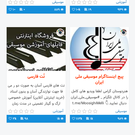
سازهای غربی و ایرانی
آموزشی
موسیقی
......................
10
0
889
10k
19
949
پیج اینستاگرام موسیقی ملی
نُت فارسی
ایران
نت های فارسی آسان به صورت دو ر می
هنردوستان گرامی لطفا ویدیو های کامل
فا جهت نوازندگی آسان و بدون استاد
را در کانال تلگرام _ #موسیقی_ملی_ایران
(خرید اینترنتی آنلاین) آموزش خصوصی
دنبال نمایید.👇 t.me/MoosighiMelli
ارگ و گیتار تضمینی در مدت زمان
کوتاه(شهرک اندیشه) خریدوفروش آلات
موسیقی
آموزشی
موسیقی و فایلهای آموزشی موسیقی
3k
98
1k
113k
1k
989
Tell:09352401320
popmusicshop.ir & notefarsi.ir