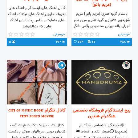
(مریم بانو)
کانال اهنگ های اینستاگرام اهنگ های
باسلام گروه هنری [مریم بانو ] مریم
معروف خارجی اهنگ های تیکتاک اهنگ
شهیدپور دفنوازی گروه هنری مریم بانو
های متفاوت و خاص پیدا کردن اهنگ
اجرای باله نورانی مخصوص رقص تانگو
هایی که دنبالشونید
عروس و داماد ٪۱۰۰دفنوازی🌸 در تمام
موسیقی
موسیقی
نقاط شهر نیشابور شماره تماس
5
670
773
27
488
09158316145 خانم شهیدپور
پیج اینستاگرام فروشگاه تخصصی
کانال تلگرام ᴄɪᴛɪ ᴏғ ᴍᴜsɪᴄ ʙᴏᴏᴋ
هنگدرام هندپن
ᴛᴇxᴛ ғᴏɴᴛs ᴍᴏᴠɪsᴇ
🎼نمایندگی اختصاصی هنگدرام
کانال کتاب موزیک تکست فونت گیف
(هندپن) ⭕فروش نقد و اقساط 🚚
کتابهای درسی سریالهای صوتی پادکست
ارسال رایگان به سراسر کشور 📍شعب
و همچنین دکلمه ها و کارهای شما