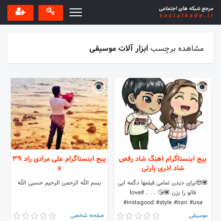
مشاهده برچسب
ابزار آلات موسیقی
پیج اینستاگرام اهنگ شاد رقص
پیج اینستاگرام علی مرادی راد 39
شاد اذری پارتی
s
💟😍برای دیدن تمامی فیلمها دگمه ابی
بسم الله الرحمن الرحیم حسبی الله
فالو را بزن 💟😘 . . . #love
#instagood #style #iran #usa
#music #dance #video #clip
موسیقی
صفحه شخصی