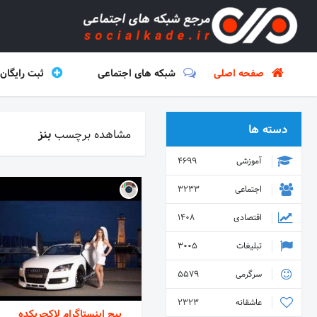
صفحه اصلی
شبکه های اجتماعی
ثبت رایگان
دسته ها
مشاهده برچسب
بنز
آموزشی
4699
اجتماعی
3233
اقتصادی
1408
تبلیغات
3005
سرگرمی
5579
عاشقانه
2323
پیج اینستاگرام لاکچریکده