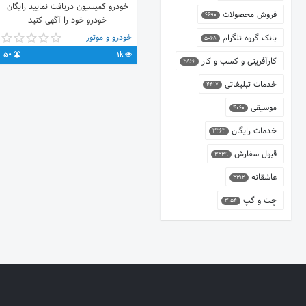
خودرو کمیسیون دریافت نمایید رایگان
فروش محصولات
6690
خودرو خود را آگهی کنید
خودرو و موتور
بانک گروه تلگرام
5068
50
1k
کارآفرینی و کسب و کار
4866
خدمات تبلیغاتی
4417
موسیقی
4060
خدمات رایگان
3363
قبول سفارش
3339
عاشقانه
3312
چت و گپ
3154