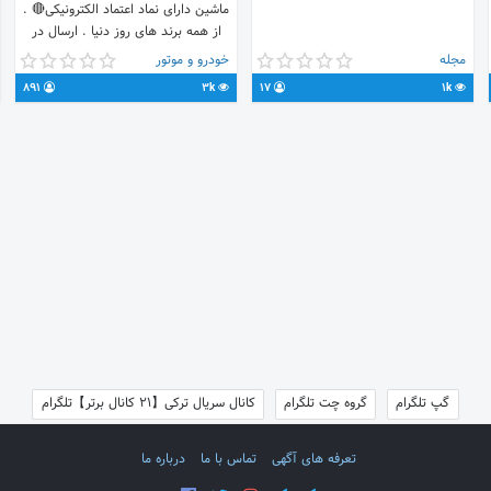
ماشین دارای نماد اعتماد الکترونیکی🔴 .
از همه برند های روز دنیا . ارسال در
اسرع وقت با قیمت مناسب . جهت
مجله
خودرو و موتور
سفارش عکس مورد نظر رو به ای دی
891
3k
17
1k
ادمین ارسال نمایید یا با شماره
09036477359 تماس حاصل فرمایید.
جهت سفارش 👇 @AVIN300
گپ تلگرام
گروه چت تلگرام
کانال سریال ترکی【21 کانال برتر】تلگرام
تعرفه های آگهی
تماس با ما
درباره ما