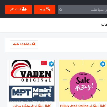
ورود
ثبت نام
غات
مشاهده همه
کانال تلگرام HiBuy AtoZ Online
کانال تلگرام فروشگاه سزاوار