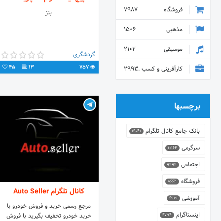
فروشگاه
7987
بنز
مذهبی
1506
موسیقی
2102
گردشگری
45
13
757
کارآفرینی و کسب و کار
2993
برچسبها
بانک جامع کانال تلگرام
16041
سرگرمی
10164
اجتماعی
9494
فروشگاه
8662
کانال تلگرام Auto Seller
آموزشی
6919
مرجع رسمی خرید و فروش خودرو با
اینستاگرام
خرید خودرو تخفیف بگیرید با فروش
6794