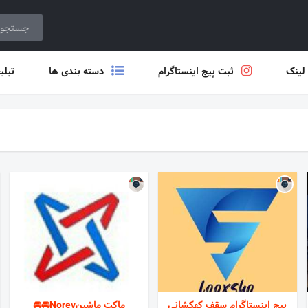
 لینک
ثبت پیج اینستاگرام
دسته بندی ها
تبلی
پیج اینستاگرام سقف کهکشانی
ماکت ماشینNorev🚘🚘