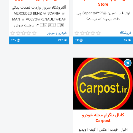
Store
🏬فروشگاه سزاوار واردات قطعات يدكي
ارتباط با ادمین: @Sepanta1364 چی
MERCEDES BENZ ♾ SCANIA ♾
دلت میخواد که نیست؟⁦
MAN ♾ VOLVO♾RENAULT♾DAF
📍 🇹🇷 🇦🇪 🇨🇳 عامليت فروش
محصولات 📍M P T 🇹🇷 📍VADEN ⁦
فروشگاه
خودرو و موتور
🇹🇷⁩ 📍AYDINSAN 🇹🇷 📍G T S
130
784
2k
6k
🇹🇷 📍BEYZAT 🇹🇷 📲 +98 919
501 67 23
کانال تلگرام مجله خودرو
Carpost
اخبار | قیمت | عکس | گیف | ویدیو