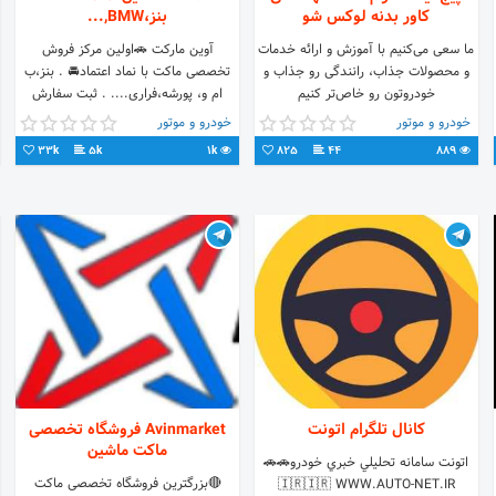
کاور بدنه لوکس شو
بنز،BMW,...
ما سعی می‌کنیم با آموزش و ارائه خدمات
آوین مارکت 🚗اولین مرکز فروش
و محصولات جذاب، رانندگی‌ رو جذاب و
تخصصی ماکت با نماد اعتماد🚘 . بنز،ب
خودرو‌تون رو خاص‌تر کنیم
ام و، پورشه،فراری.... . ثبت سفارش
⬇⬇
9020125525-02188679584
خودرو و موتور
خودرو و موتور
#سقف_کهکشانی اطلاعات بیشتر در
33k
5k
1k
825
44
889
کانال تلگرام اتونت
Avinmarket فروشگاه تخصصی
ماکت ماشین
اتونت سامانه تحليلي خبري خودرو🚗🚗
🔴بزرگترین فروشگاه تخصصی ماکت
🇮🇷🇮🇷 WWW.AUTO-NET.IR