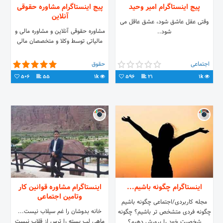
پیج اینستاگرام امیر وحید
پیج اینستاگرام مشاوره حقوقی
آنلاین
وقتی عقل عاشق شود، عشق عاقل می
مشاوره حقوقی آنلاین و مشاوره مالی و
شود..
مالیاتی توسط وکلا و متخصصان مالی
اجتماعی
حقوق
506
55
1k
596
21
1k
اینستاگرام چگونه باشیم...
اینستاگرام مشاوره قوانین کار
وتامین اجتماعی
مجله کاربردی/اجتماعی چگونه باشیم
خانه بدوشان را غم سیلاب نیست...
چگونه فردی متشخص تر باشیم؟ چگونه
ماهی لب بسته را ترس از قلاب نیست
شخصیت خود را پرورش دهیم؟