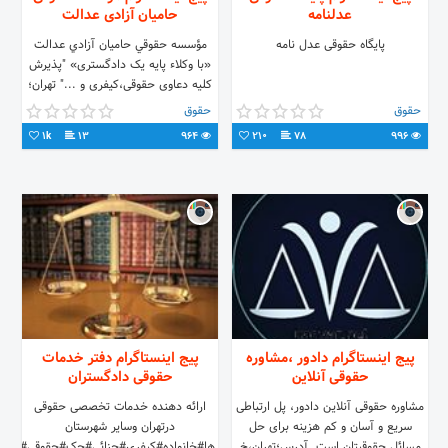
عدلنامه
حامیان آزادی عدالت
پایگاه حقوقی عدل نامه
مؤسسه حقوقي حاميان آزادي عدالت
«با وکلاء پایه یک دادگستری» "پذیرش
کلیه دعاوی حقوقی،کیفری و ..." تهران؛
خ شریعتی،خ دولت، پ۵۱۸ ، ط۱، وA3
حقوق
حقوق
021_22637637
1k
13
964
210
78
996
پیج اینستاگرام دادور ،مشاوره
پیج اینستاگرام دفتر خدمات
حقوقی آنلاین
حقوقی دادگستران
مشاوره حقوقی آنلاین دادور، پل ارتباطی
ارائه دهنده خدمات تخصصی حقوقی
سریع و آسان و کم هزینه برای حل
درتهران وسایر شهرستان
مسائل حقوقیتان است. آدرس؛تهران،خ
ها#خانواده#کیفری#جزائی#چک#حقوقی#کانو