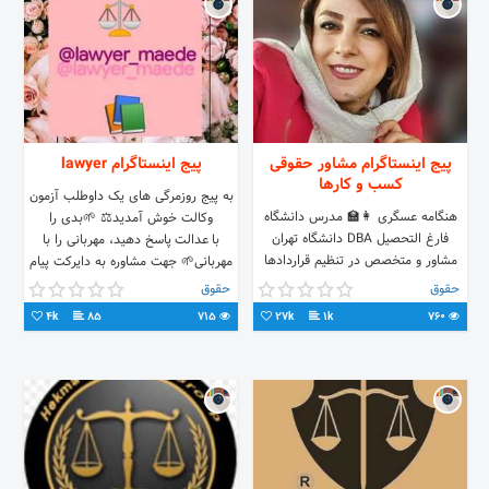
پیج اینستاگرام مشاور حقوقی
پیج اینستاگرام lawyer
کسب و کارها
به پیج روزمرگی های یک داوطلب آزمون
هنگامه عسگری 👩‍🏫 مدرس دانشگاه
وکالت خوش آمدید⚖️ 🌱بدی را
فارغ التحصیل DBA دانشگاه تهران
با عدالت پاسخ دهید، مهربانی را با
مشاور و متخصص در تنظیم قراردادها
مهربانی🌱 جهت مشاوره به دایرکت پیام
موسسه کار وکسب ویرا (یاور⚖ حقوقی
دهید👌 برنامه ریزی کاملا رایگان هدف
حقوق
حقوق
شما) ۲۲۳۸۳۱۰۰_۲۲۳۸۳۲۰۰
این پیج پیشرفت شماست بدون هیچ
4k
85
715
27k
1k
760
هزینه ای پس ما را حمایت کنید #وکالت