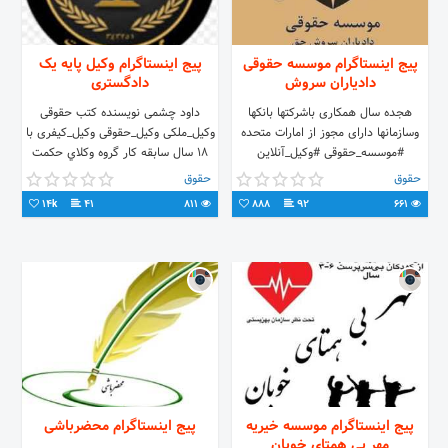
پیج اینستاگرام موسسه حقوقی
پیج اینستاگرام وکیل پایه یک
دادیاران سروش
دادگستری
هجده سال همکاری باشرکتها بانکها
داود چشمی نويسنده كتب حقوقی
وسازمانها دارای مجوز از امارات متحده
وکیل_ملکی وکیل_حقوقی وکیل_کیفری با
#موسسه_حقوقی #وکیل_آنلاین
18 سال سابقه كار گروه وكلاي حكمت
شماره تماس : 02177719337
حقوق
حقوق
پاسخگویی به سوالات فقط👇
14k
41
811
888
92
661
پیج اینستاگرام موسسه خیریه
پیج اینستاگرام محضرباشی
مهر بی همتای خوبان