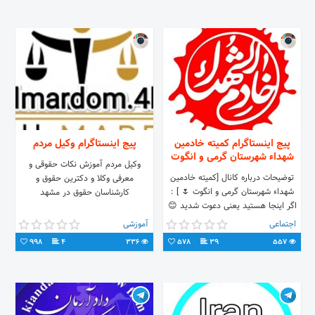
کیفیت و با ایجاد حس اعتماد، به
مشتریان سرآمد خواهیم بود. آدرس
دفتر : کرج-چهار راه گلزار-گلزار شرقی
نبش یاسمن شمالی-ساختمان افرا-
پلاک58-واحد4-طبقه سوم
پیج اینستاگرام کمیته خادمین
پیج اینستاگرام وکیل مردم
شهداء شهرستان گرمی و انگوت
وکیل مردم آموزش نکات حقوقی و
توضیحات درباره کانال [کمیته خادمین
معرفی وکلا و دکترین حقوق و
شهداء شهرستان گرمی و انگوت 🌷 ] :
کارشناسان حقوق در مشهد
اگر اینجا هستید یعنی دعوت شدید 😊
🌿 هرکس ب شهدا توسل کند به بن
اجتماعی
آموزشی
بست نمیخورد🌷 ﷽
998
4
336
578
39
557
💠بِسمِ رَبِ الشُهَدا وَالصِدیقین.. کانال
کمیته خادمین شهداء شهرستان گرمی و
انگوت 🌷 – اطلاع رسانی برنامه ها –
اعزام به مناطق غرب و جنوب کشور –
ثبت نام خادم الشهدا جهادگر – دوره