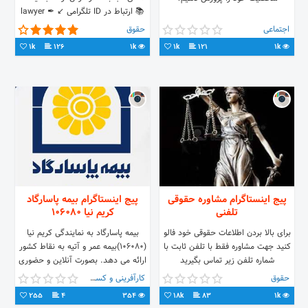
📚 ارتباط در ID تلگرامی ↙ ✒ lawyer
✒ ‏
اجتماعی
حقوق
1k
126
1k
1k
121
1k
پیج اینستاگرام مشاوره حقوقی
پیج اینستاگرام بیمه پاسارگاد
تلفنی
کریم نیا 106080
برای بالا بردن اطلاعات حقوقی خود فالو
بیمه پاسارگاد به نمایندگی کریم نیا
کنید جهت مشاوره فقط با تلفن ثابت با
(106080)بیمه عمر و آتیه به نقاط کشور
شماره تلفن زیر تماس بگیرید
ارائه می دهد. بصورت آنلاین و حضوری
۹۰۹۹۰۷۷۱۲۸ ساعت تماس: ۱۳ الی ۱۴
کارشناسی و صدور آنلاین انواع بیمه
حقوق
کارآفرینی و کسب و کار
ظهر ۱۸ الی ۲۱ عصر
نامه ما در راه رسیدن به آرمان و چشم
255
4
354
18k
83
1k
انداز، ارائه خدمات بیمه ای متنوع و با