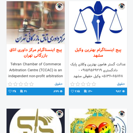
پیج اینستاگرام بهترین وکیل
پیج اینستاگرام مرکز داوری اتاق
مشهد
بازرگانی تهران
عدالت گستر هامون بهترین وکلای پایک
Tehran Chamber of Commerce
دادگستری ۰۹۱۵۴۵۶۹۲۱۹ -
Arbitration Centre (TCCAC) is an
05136065768 وکیل حقوقی مشهد
independent non-profit arbitration
وکیل کیفری مشهد وکیل خانواده مشهد
center located in the city of
حقوق
حقوق
#حقوقی#خانواده#کیفری
Tehran (capital of Iran).
3k
41
899
28k
140
982