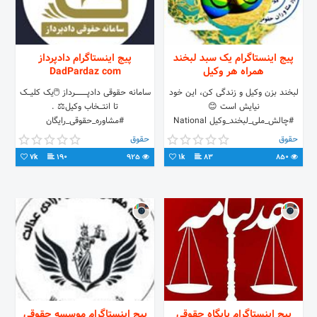
پیج اینستاگرام یک سبد لبخند
پیج اینستاگرام دادپرداز
همراه هر وکیل
DadPardaz com
لبخند بزن وکیل و زندگی کن، این خود
سامانه حقوقی دادپـــــــــــــــــرداز ⁦🖱️⁩یک کلیــــک
نیایش است 😊
تا انت‍ـــــخاب وکیل⁦⚖️⁩ .
#چالش_ملی_لبخند_وکیل National
#مشاوره_حقوقی_رایگان
Challenge of Smile attorney
#انتخاب_وکیل_آنلاین . لینک مقاله ⚠️⁩
حقوق
حقوق
Subject to the Islamic Republic of
7k
190
925
1k
83
850
Ir
پیج اینستاگرام پایگاه حقوقی
پیج اینستاگرام موسسه حقوقی