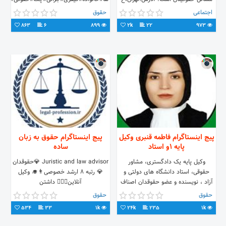
شریعتی،خ دولت،پ ۵۱۸،ط اول،واحد
وکلا مرکز 02155862042
اجتماعی
حقوق
A3 021-22637637
863
6
899
2k
22
973
پیج اینستاگرام فاطمه قنبری وکیل
پیج اینستاگرام حقوق به زبان
پایه 1و استاد
ساده
وکیل پایه یک دادگستری، مشاور
Juristic and law advisor 💎حقوقدان
حقوقی، استاد دانشگاه های دولتی و
💎 رتبه ۸ ارشد خصوصی👨‍🎓 وکیل
آزاد ، نویسنده و عضو حقوقدان اصناف
آنلاین👨🏻‍⚖️ داشتن
رایانه ای استان البرز تلفن تماس با
اطلاعات‌حقوقی‌وسیع‌حق‌ شماست💪🏻
حقوق
حقوق
وکیل: 09121612869
سوالات‌خودتون‌ رو در دایرکت ‌مطرح‌کنید
534
33
1k
24k
235
1k
🧐