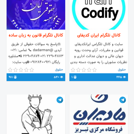
آموزشی به سبک شهدا و.. – پخش زنده
از مزار شهدا – زنـــــدگــــے نــامــــــــہ –
وصـیـت نــــــامـــــہ – مشـــخـصــٰاتــــــــ – عکس
باکیفیتـــ – مداحی و… 💠کپی
بردارے‌ازمطالب کانال بدون حذف آیدے
باذکر یک صلوات آزادمیباشد 🔺کانال
کانال تلگرام ایران کدیفای
کانال تلگرام قانون به زبان ساده
شهدا را به دیگران هم معرفی کنیم ✅
سایت و کانال تلگرامی ایرانکدیفای
⚖پاسخ به سوالات حقوقی از طریق
قوانین و مقررات، آرای وحدت رویه
آیدی @dadarman 📞 تماس: 021-
دیوان عالی و دیوان عدالت اداری و
22904873 021-22904874 📲مشاوره
نظریات مشورتی را به صورت دسته بندی
رایگان 09128400921 🌐وب سایت:
ارائه می کند.
http://www.kiandad.com
حقوق
حقوق
http://www.dadarman.ir
911
540
1
445