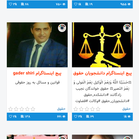
سوال>دایرکت۱۰تا۱۱شب
3k
68
750
1k
19
955
پیج اینستاگرام دانشجویان حقوق
پیج اینستاگرام gader shiri
⚖️حَسْبُنَا اللَّهُ وَنِعْمَ الْوَکیل نِعْمَ الْمَولى‌ وَ
قوانین و مسائل به روز حقوقی
نِعْمَ النَصیر⚖️ حقوق خواندگان نجيب
زادگانند #دانشکده_حقوق
#دانشجویان_حقوق #وکالت #قضاوت
حقوق
حقوق
2k
138
661
3k
69
1k