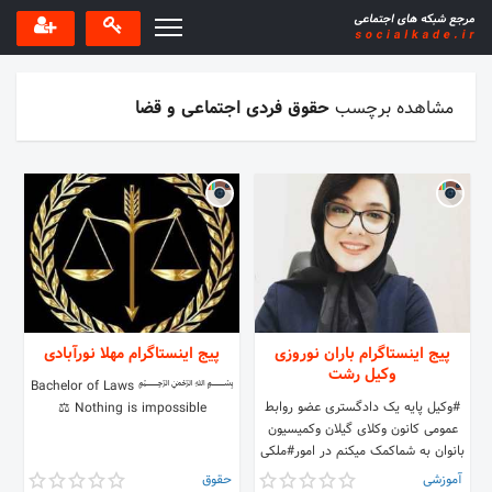
مشاهده برچسب
حقوق فردی اجتماعی و قضا
پیج اینستاگرام باران نوروزی
پیج اینستاگرام مهلا نورآبادی
وکیل رشت
﷽ Bachelor of Laws
#وکیل پایه یک دادگستری عضو روابط
⚖️ Nothing is impossible
عمومی کانون وکلای گیلان وکمیسیون
بانوان به شماکمک میکنم در امور#ملکی
ازحقوق قانونی خود آگاه شوید
آموزشی
حقوق