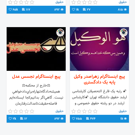
۱۰۰، 📞021-88705123
حقوق
حقوق
65k
117
892
1k
27
815
پیج اینستاگرام زهراصدر وکیل
پیج اینستاگرام تجسس عدل
پایه یک دادگستری
⚖️خارج از محکمه⚖️
🌠 رتبه یک فارغ التحصیلان کارشناسی
هميشه‌دادگاه‌تنها‌راه‌براي‌دادخواهي‌
ارشد حقوق دانشگاه تهران 🌠کارشناس
نيست. گاهي‌اگر بدانيم‌كجا ايستاده‌ایم‌
ارشد در دو رشته حقوق خصوصی و
فاصله‌حقيقت‌تا‌عدالت‌رفتارمان‌
حقوق نفت و گاز مدیر موسسه حقوقی
دقيقاهمان‌حق‌است.
حقوق
حقوق
برهان قائم 🌠
2k
12
892
755
474
1k