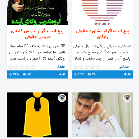
پیج اینستاگرام مشاوره حقوقی
پیج اینستاگرام تدریس کلیه ی
رایگان
دروس حقوقی
⚖️مشاوره حقوقي رايگان⚖️ سوال حقوقی
✍🏻 تدریس نکته به نکته 👈🏻 تمام مواد
خود را بصورت آنلاین مطرح کنید و
قانون ها ✔️فقط در👇🏻 ⚖ گروه تدریس
پاسخ آن را کمتر از چند ساعت و کاملا
وکلای آینده ⚖ 🖇همراه با تست های
رایگان دریافت کنید.
کلیدی
اجتماعی
حقوق
445
63
1k
133
26
1k