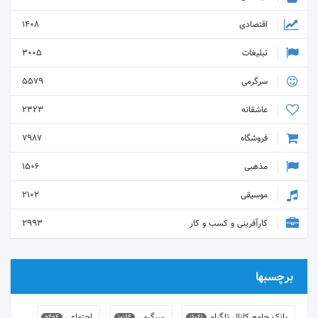
غیرقانونی 🆔 @JavadFarzaneh :
ارتباط با ادمین
اقتصادی
1408
تبلیغات
3005
سرگرمی
5579
عاشقانه
2323
فروشگاه
7987
مذهبی
1506
موسیقی
2102
کارآفرینی و کسب و کار
2993
برچسبها
بانک جامع کانال تلگرام
سرگرمی
اجتماعی
9494
10164
16041