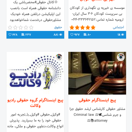
💠کانال حقوقی#محضرباشی یک
موسسه ی خیریه ی نگهداری از کودکان
دانشنامه حقوقی همراه است بانصب
بی سرپرست کودکان ۶-۳ سال ایران-
این اپلیکیشن درتلفن همراه خودیک
ارومیه شماره تماس:۳۳۳۶۴۲۵۲-۰۴۴
مشاورحقوقی درخدمت شماخواهدبود
نیازمند حمایت گرم شما خیرین گرامی از
https://telegram.me/mahzarbashi
اجتماعی
حقوق
کودکان بی سرپرست برای حفظ و
628
237
881
927
80
1k
نگهداری هر چه بهتر از این کودکان بی
سرپرست هستیم.
پیج اینستاگرام حقوقی
پیج اینستاگرام گروه حقوقی رادیو
وکالت
مشاور حقوقی کارشناس ارشد حقوق جزا
#وکیل_حقوقی #وکیل_با_تجربه امور
و جرم شناسی🕊⚖️ Criminal law
حقوقی خود را به ما بسپارید. پذیرش
attorney📚⚖️
انواع وکالت،دعاوی حقوقی و ملکی، ماده