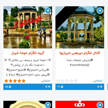
انواع پنل سین زنی تلگرام فروش انواع
پنل خدمات اینستاگرام با نازلترین قیمت
کانال تلگرام دورهمی شیرازیها
گروه تلگرام خوشا شیراز
🔴پذیرش تبلیغات شما:
🌸✨خوشا شیراز و وصف بی مثالش🎌 🌸
@Kourosharya
✨خداوندا نگه دار از زوالش🎌
✿بی‌ادبی⇜ممنوع❌ ✿تبلیغ⇜ممنوع❌
✿پی‌وی بدون اجازه⇜ممنوع❌ ارتباط با
مدیر: @samsam186
اجتماعی
اجتماعی
me/joinchat/Fm9mWEsyf9RVTeQp9iKEQQ
5k
1k
22
1k
گروه دوم ما:❀✯❀
//t.me/joinchat/KCBb0VbAdLNHHoeJC-
scwA