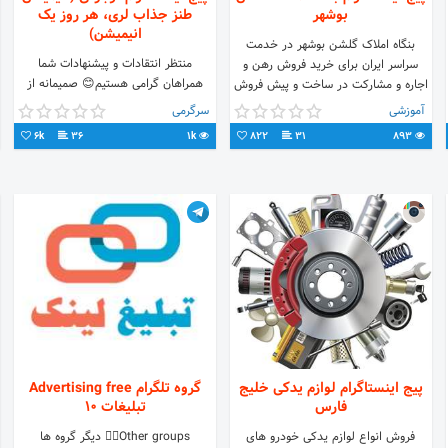
بوشهر
طنز جذاب لری، هر روز یک
انیمیشن)
بنگاه املاک گلشن بوشهر در خدمت
منتظر انتقادات و پیشنهادات شما
سراسر ایران برای خرید فروش رهن و
همراهان گرامی هستیم😊 صمیمانه از
اجاره و مشارکت در ساخت و پیش فروش
حمایت شما متشکریم😊😉
های بسیار عالی
آموزشی
سرگرمی
6k
36
1k
822
31
893
پیج اینستاگرام لوازم یدکی خلیج
گروه تلگرام Advertising free
فارس
تبلیغات 10
فروش انواع لوازم یدکی خودرو های
Other groups👇🏼 دیگر گروه ها