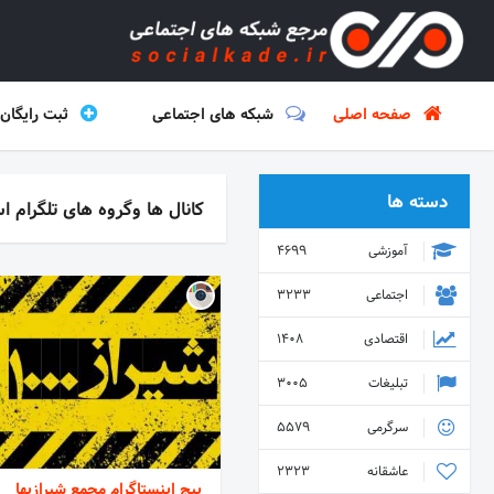
صفحه اصلی
شبکه های اجتماعی
ثبت رایگان
دسته ها
کانال ها وگروه های تلگرام 
آموزشی
4699
اجتماعی
3233
اقتصادی
1408
تبلیغات
3005
سرگرمی
5579
عاشقانه
2323
پیج اینستاگرام مجمع شیرازیها