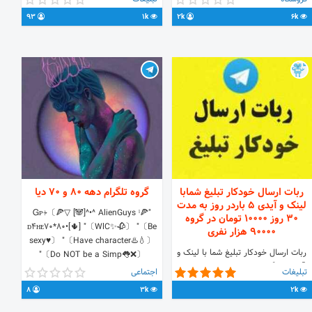
93
1k
2k
6k
ربات ارسال خودکار تبلیغ شمابا
گروه تلگرام دهه 80 و 70 دیا
لینک و آیدی 5 باردر روز به مدت
"Ꮐᴘ⍆〔🍕▽ [🐼]^•^ AlienGuys ˡ🍕
30 روز ۱۰۰۰۰ تومان در گروه
ᴅ4ʜᴇ70*80•[🌵] "〔WlC✨🥀〕 "〔Be
90000 هزار نفری
sexy♥️〕 "〔Have character♨️💧〕
ربات ارسال خودکار تبلیغ شما با لینک و
"〔Do NOT be a Simp👅❌〕
آیدی در گروه با بیش از 90000 عضو ،
✪ĊરελτΘર ➣ @Alien_Guys
تبلیغات
اجتماعی
تبلیغ تا 30 روز 5بار در روز فقط ۱۰۰۰۰
https://t.me/joinchat/EDiJaBqJDh-
8
3k
2k
تومان✅ @bazarbozorgiranbot 🔴
RVc2DLvlEcA
قابلیت فوق العاده ربات این امکان را به