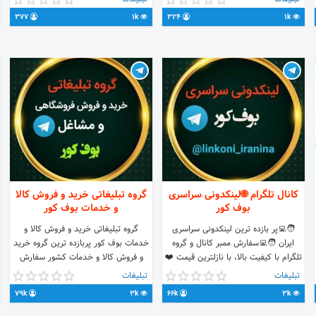
377
1k
324
1k
کانال تلگرام 🌐لینکدونی سراسری
گروه تبلیغاتی خرید و فروش کالا
بوف کور
و خدمات بوف کور
🧑‍💻پر بازده ترین لینکدونی سراسری
گروه تبلیغاتی خرید و فروش کالا و
ایران 🧑‍💻سفارش ممبر کانال و گروه
خدمات بوف کور پربازده ترین گروه خرید
تلگرام با کیفیت بالا، با نازلترین قیمت ❤️
و فروش کالا و خدمات کشور سفارش
هدف ما حمایت از گروه و کانال های
انواع ممبر گروه و کانال تلگرامی با کیفیت
تبلیغات
تبلیغات
https
تلگرامی برای افزایش ممبر است
بالا با نازلترین قیمت سفارش انواع فالوور
79k
3k
66k
3k
اینستاگرام با کیفیت بالا با نازلترین قیمت
فروش انواع پنل عضوگیری تلگرام فروش