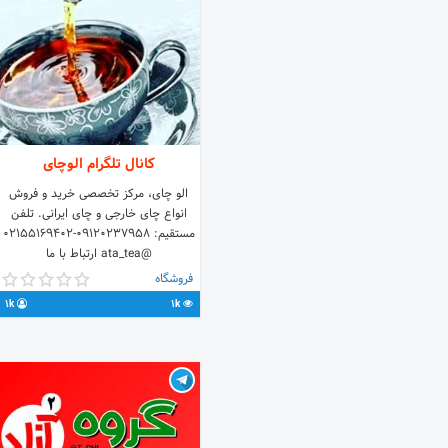
قابلیت دیگر نیازی نیست هر روز
تبلیغتان را به صورت دستی در گروه
اضافه کنید ❗️ ✴️ این قابلیت در چندین
روز تاثیر بسیار خوبی در دیده شدن تبلیغ
شما دارد.
کانال تلگرام الوچای
الو چای، مرکز تخصصی خرید و فروش
انواع چای خارجی و چای ایرانی. تلفن
مستقیم: 09120237958-02155169402
@ata_tea ارتباط با ما
www.atatea.com
فروشگاه
1k
1k