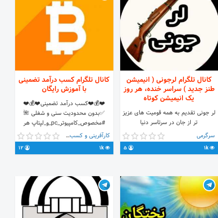
کانال تلگرام لرجونی ( انیمیشن
کانال تلگرام کسب درآمد تضمینی
طنز جدید ) سراسر خنده، هر روز
با آموزش رایگان
یک انیمیشن کوتاه
❤️💰❤️کسب درآمد تضمینی❤️💰❤️
لر جونی تقدیم به همه قومیت های عزیز
✅بدون محدودیت سنی و شغلی 🌺
تر از جان در سرتاسر دنیا
#مخصوص_کامپیوتر_pc_و_لپتاپ هر
Instagram.com/lorjooni ارتباط با
چقدر هم پوکیده باشه مهم نیست ✅
سرگرمی
کارآفرینی و کسب و کار
ادمین @lorjooniadmin
کانال ما برای آموزش 👇 🆔
12
1k
5
1k
@kaseb_BTC