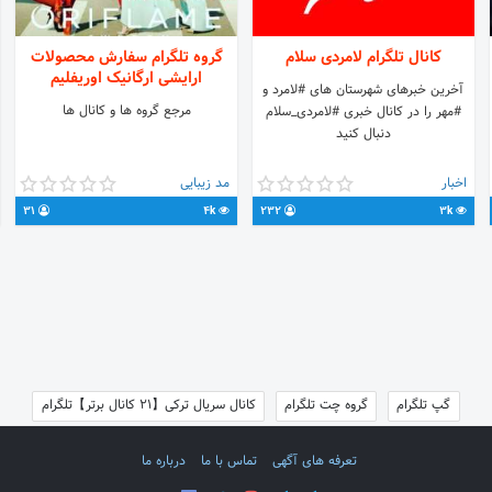
کانال تلگرام لامردی سلام
گروه تلگرام سفارش محصولات
ارایشی ارگانیک اوریفلیم
آخرین خبرهای شهرستان های #لامرد و
مرجع گروه ها و کانال ها
#مهر را در کانال خبری #لامردی_سلام
دنبال کنید
اخبار
مد زیبایی
31
4k
232
3k
گپ تلگرام
گروه چت تلگرام
کانال سریال ترکی【21 کانال برتر】تلگرام
تعرفه های آگهی
تماس با ما
درباره ما