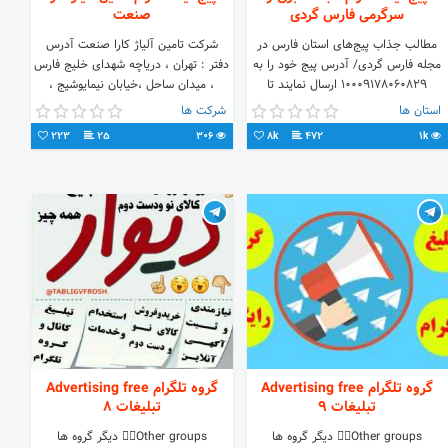
سرگرمی فارس گردی
صنعت
مطالب جذاب پیج‌های استان فارس در
شرکت تامین آلیاژ کارا صنعت آدرس
مجله فارس گردی/ آدرس پیج خود را به
دفتر : تهران ، دریاچه شهدای خلیج فارس
10009178060829 ارسال نمایند تا
، میدان ساحل ،خیابان نیمایوشیج ،
مطالب پیج شما با ذکر منبع منتشر شود
ساختمان اداری تجاری آکاداسنتر، طبقه ۴
استان ها
شرکت ها
، واحد ۲۰۱ شماره تماس جهت همکاری:
223
25
306
8k
472
1k
02147004352
گروه تلگرام Advertising free
گروه تلگرام Advertising free
تبلیغات 9
تبلیغات 8
Other groups👇🏼 دیگر گروه ها
Other groups👇🏼 دیگر گروه ها