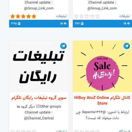
Channel update :
Channel update :
@Group_Link_com
@Group_Link_com
تبلیغات
تبلیغات
398
1k
262
1k
کانال تلگرام HiBuy AtoZ Online
سوپر گروه تبلیغات رایگان تلگرام
Store
Other groups👇🏼 دیگر گروه ها
ارتباط با ادمین: @Sepanta1364 چی
Channel update :
دلت میخواد که نیست؟⁦
@Channel_Central
فروشگاه
تبلیغات