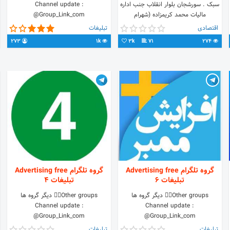
سبک . سورشجان بلوار انقلاب جنب اداره
Channel update :
مالیات محمد کریمزاده (شهرام
@Group_Link_com
یدک)09119121930
اقتصادی
تبلیغات
273
1k
3k
71
274
گروه تلگرام Advertising free
گروه تلگرام Advertising free
تبلیغات 6
تبلیغات 4
Other groups👇🏼 دیگر گروه ها
Other groups👇🏼 دیگر گروه ها
Channel update :
Channel update :
@Group_Link_com
@Group_Link_com
تبلیغات
تبلیغات