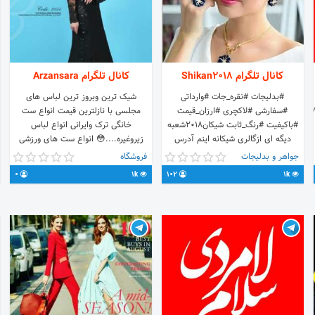
کانال تلگرام Shikan2018
کانال تلگرام Arzansara
#بدلیجات #نقره_جات #وارداتی
شیک ترین وبروز ترین لباس های
https://t.m
#سفارشی #لاکچری #ارزان_قیمت
مجلسی با نازلترین قیمت انواع ست
#باکیفیت #رنگ_ثابت شیکان۲۰۱۸شعبه
خانگی ترک وایرانی انواع لباس
دیگه ای ازگالری شیکانه اینم آدرس
زیروغیره....😳 انواع ست های ورزشی
سایتمونه http://shikangallery.ir
اسپرت زن ومردوغیره.........😳 آی دی
جواهر و بدلیجات
فروشگاه
نماداعتمادالکترونیک هم داریم برای
ادمین @hasanzadeh_1361 آی دی
0
1k
102
1k
سفارش به آیدی @SYaghuti پیام دهید
جهت تبادل Mig_mig1580@