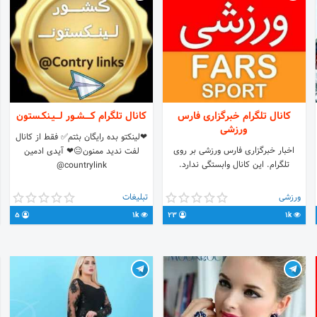
کانال تلگرام خبرگزاری فارس
کانال تلگرام کــــشـور لـــیـنکـستون
ورزشی
❤لینکتو بده رایگان بثتم✅ فقط از کانال
اخبار خبرگزاری فارس ورزشی بر روی
لفت ندید ممنون😐❤ آیدی ادمین
تلگرام. این کانال وابستگی ندارد.
countrylink@
ورزشی
تبلیغات
5
1k
23
1k