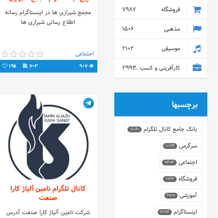
فروشگاه
7987
مجمع شیرازی ها در اینستاگرام رسانه
اطلاع رسانی شیرازی ها
مذهبی
1506
موسیقی
2102
اجتماعی
19k
703
907
کارآفرینی و کسب و کار
2993
برچسبها
بانک جامع کانال تلگرام
16041
سرگرمی
10164
اجتماعی
9494
فروشگاه
8662
کانال تلگرام تامین آلیاژ کارا
آموزشی
6919
صنعت
اینستاگرام
شرکت تامین آلیاژ کارا صنعت آدرس
6794