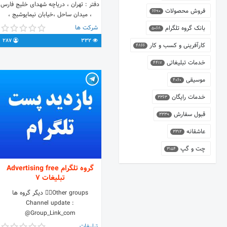
دفتر : تهران ، دریاچه شهدای خلیج فارس
فروش محصولات
6690
، میدان ساحل ،خیابان نیمایوشیج ،
ساختمان اداری تجاری آکاداسنتر، طبقه ۴
شرکت ها
بانک گروه تلگرام
5068
، واحد ۲۰۱ شماره تماس جهت همکاری:
287
332
02147004352
کارآفرینی و کسب و کار
4866
خدمات تبلیغاتی
4417
موسیقی
4060
خدمات رایگان
3363
قبول سفارش
3339
عاشقانه
3312
چت و گپ
3154
گروه تلگرام Advertising free
تبلیغات 7
Other groups👇🏼 دیگر گروه ها
Channel update :
@Group_Link_com
تبلیغات