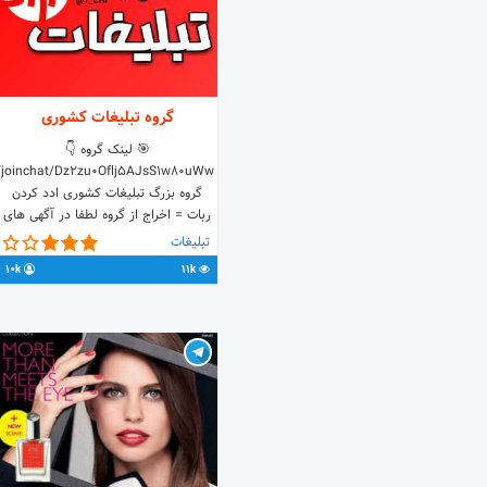
گروه تبلیغات کشوری
🎯 لینک گروه 👇
e/joinchat/Dz2zu0Oflj5AJsS1w80uWw
گروه بزرگ تبلیغات کشوری ادد کردن
ربات = اخراج از گروه لطفا در آگهی های
دیگران دخالت نفرمائید
تبلیغات
10k
11k