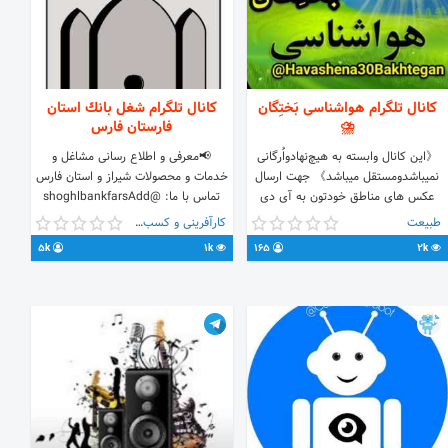
کانال تلگرام هواشناسی بَختِگان
کانال تلگرام شغل بانك استان
⛈
فارستان فارس
《این کانال وابسته به هیچ‌نهادواُرگانی
📢معرفی و اطلاع رسانی مشاغل و
نمیباشدومستقل میباشد》 جهت‌ ارسال
خدمات و محصولات شیراز و استان فارس
عکس های مناطق خودتون به آی دی
تماس با ما: @shoghlbankfarsAdd
زیرمراجعه‌کنید @Alish1605 تاسیس
بخش دریافت آگهی ها :
طبیعت
کارآفرینی و کسب و کار
1395/11/28 《حمایت ازدریاچه
@shoghlbankfarsposhtiban کد
5k
1k
165
2k
َبختِگان》 Tag 👇
شامد 1-1-294708-61-4-1
http://t.me/itdmcbot?start=shoghl
@Havashena30Bakhtegan Link 👇
https://t.me/joinchat/AAAAAEIfztPdYuNYKqyCqQ