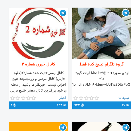
شما می دهد که تبلیغ شما روزانه 5
مرتبه به صورت خودکار به مدت 30 روز
در گروه (تبلیغ رایگان) ارسال شود پس با
این قابلیت دیگر نیازی نیست هر روز
تبلیغتان را به صورت دستی در گروه
اضافه کنید ❗️ ✴️ این قابلیت در چندین
روز تاثیر بسیار خوبی در دیده شدن تبلیغ
شما دارد.
گروه تلگرام تبلیغ کده فقط
کانال خبری شماره ۲
ایدی مدیر: 👈 @M80609 لینک گروه:
کانال رسمی+ثبت شده شماره۲(خلیج
👈
فارس) کانال مردمی و زیرمجموعه هیچ
https://t.me/joinchat/L6n60kbmwIJcT1zSDUrPbQ
احزابی نیست. خبرنگار ما باشید از محله
ی خود بزرگترین کانال معتبر خلیج فارس
(شماره2) ارسال سوژه ها
تبلیغات
اخبار
https://t.
1
838
932
2k
https: