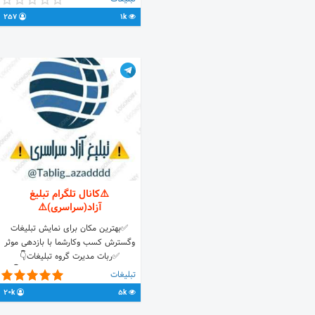
257
1k
⚠️کانال تلگرام تبلیغ
آزاد(سراسری)⚠️
✅بهترین مکان برای نمایش تبلیغات
وگسترش کسب وکارشما با بازدهی موثر
✅ربات مدیرت گروه تبلیغات👇
@tablig_azadddd_bot 🌐لینک👇
تبلیغات
://t.me/joinchat/BQxy6iu59F40NTY8
20k
5k
🌐ارتباط با ادمین👇 @hossein00037 🔥
اسپانسر @Kabar_online