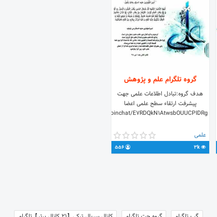
گروه تلگرام علم و پژوهش
هدف گروه:تبادل اطلاعات علمی جهت
پیشرفت ارتقاء سطح علمی اعضا
https://t.me/joinchat/E7RDQkN1AtwsbOUUCPIDRg
https://t.me/
علمی
556
3k
گپ تلگرام
گروه چت تلگرام
کانال سریال ترکی【21 کانال برتر】تلگرام