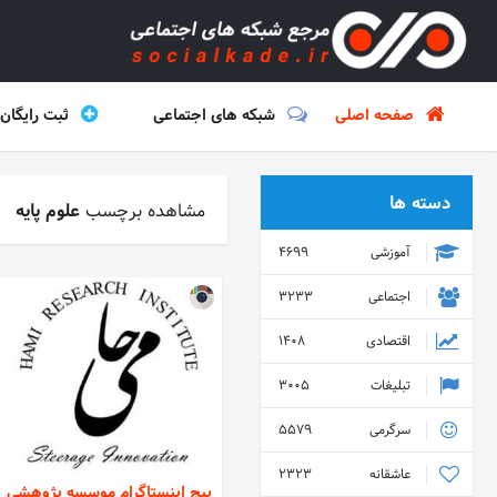
صفحه اصلی
شبکه های اجتماعی
ثبت رایگان
دسته ها
مشاهده برچسب
علوم پایه
آموزشی
4699
اجتماعی
3233
اقتصادی
1408
تبلیغات
3005
سرگرمی
5579
عاشقانه
2323
پیج اینستاگرام موسسه پژوهشی