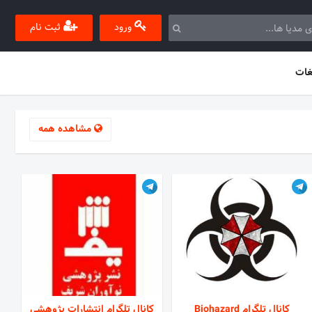
ورود
ثبت نام
غات
مشاهده همه
کانال تلگرام Biohazard
کانال تلگرام انتشارات پژوهشی