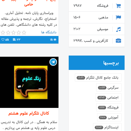
حامی
فروشگاه
7987
ویراستاری پایان نامه. تحلیل آماری.
مذهبی
1506
استخراج، نگارش، ترجمه و پذیرش مقاله
در کلیه رشته های دانشگاهی. تلفن های
موسیقی
2102
تماس: 02166564246 09106911682 و
دانشگاه ها
83 و 84
5k
23
1k
کارآفرینی و کسب و کار
2993
برچسبها
بانک جامع کانال تلگرام
16041
سرگرمی
10164
اجتماعی
9494
فروشگاه
8662
کانال تلگرام علوم هشتم
آموزشی
6919
سلام به همگی . در این کانال به تدریس
اینستاگرام
درس علوم پایه ی هشتم می پردازیم .
6794