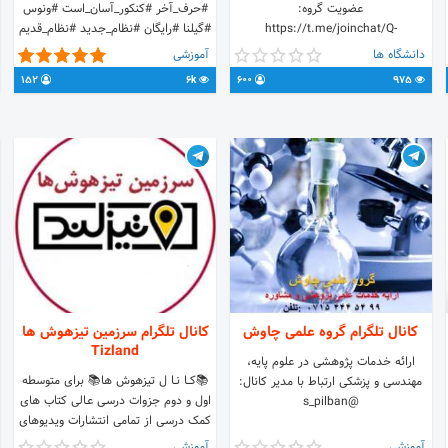
عضویت گروه:
#حرف_آخر #کنکور_آسان_است #ونوس
https://t.me/joinchat/Q-
#گیلنا #رایگان #نظام_جدید #نظام_قدیم
XMYRtutpUpYRtnkqvawg قوانین
#تجربی #حرف_آخر99 #گاج #قلمچی
دانشگاه ها
آموزشی
گروه: ⛔️ چت غیر علمی ممنوع. ⛔️
#سپاه #مدیریت_فروشگاه #صفر_تا_صد
152
6k
600
975
تبلیغات و مطالب غیرمرتبط ممنوع. کانال
#پروژه6040 #کتب #درسی #آموزشی
شیمی آلی:
#درس #آموزش #ریاضی #انسانی #هنر
https://t.me/Organic_Chemistryy
#فیلم #کنکور #کنکوری
کانال تلگرام گروه علمی چاوش
کانال تلگرام سرزمین تیزهوش ها
Tizland
ارائه خدمات پژوهشی در علوم ‌پایه،
📚کـــا نــا ل تیزهوش ها📚 برای متوسطه
مهندسی و پزشکی ارتباط با مدیر کانال:
اول و دوم جزوات درسـی عـالی کتاب های
@s_pilban
کمک درسـی از تمامی انتشارات ویدیوهای
آموزشــی گام به گام تـمـام دروس مـشــاوره
آموزشی
آموزشی