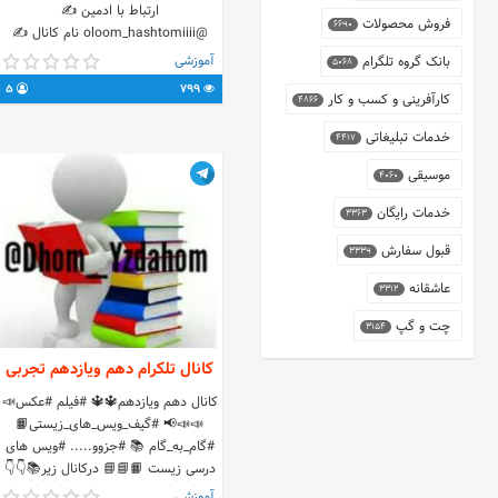
ارتباط با ادمین ✍
فروش محصولات
6690
@oloom_hashtomiiii نام کانال ✍
⚫🔴 علوم هشتم 🔴⚫ آدرس ( iD )
آموزشی
بانک گروه تلگرام
5068
کانال ✍ @oloom_hashtomi با تشکر
5
799
کارآفرینی و کسب و کار
از همه 🙏🙏🙏🙏 خدا پشت و پناه
4866
همتون 🙏🙏الهی کرونا نابود شود🤲
خدمات تبلیغاتی
4417
موسیقی
4060
خدمات رایگان
3363
قبول سفارش
3339
عاشقانه
3312
چت و گپ
3154
کانال تلکرام دهم ویازدهم تجربی
کانال دهم ویازدهم🔱🔱 #فیلم #عکس📣
📣📣📢 #گیف_ویس_های_زیستی📙
#گام_به_گام 📚 #جزوو..... #ویس های
درسی زیست 📙📘📘 درکانال زیر📚👇👇
👇👇💛 گروه رفع اشکال👇👇👇👇
آموزشی