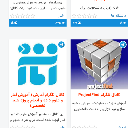
رویدادهای مربوط به هوش‌مصنوعی،
خانه ژورنال دانشجویان ایران
علوم‌‌داده و ... قرار داده شود لینک کانال:
www.entofa.net کانال شامل مقالات
https://t.me/AI_Events ارتباط با
دانشگاه ها
اخبار
isi با ترجمه فارسی در رشته های: 👷‍♂️
ادمین: @MahmoodabadiHamid
1k
875
441
1k
مهندسی شیمی 👷‍♂️ شیمی 👷‍♂️ کامپیوتر
@showImage
👷‍♂️ زمین و علوم سیاره ای 👷‍♂️ انرژی 👷‍♂️
مهندسی 👷‍♂️ علوم مواد 👷‍♂️ ریاضیات 👷‍♂️
فیزیک و نجوم Admin: @entofa_net
website: www.entofa.net
facebook.com/en2fa
Linkedin.com/in/entofa
pinterest.com/entofa_net
کانال تلگرام ProjectFind
کانال تلگرام آمارش ( آموزش آمار
و علوم داده و انجام پروژه های
آموزش فیزیک و فوتونیک، اموزش و شیه
تخصصی)
سازی نرم افزاری و خدمات دانشجویی
این کانال به منظور آموزش علوم داده و
آمار ایجاد شده است. برای هر دانشجو و
مخاطبی که نیاز به تحلیل داده دارد مفید
آموزشی
علمی