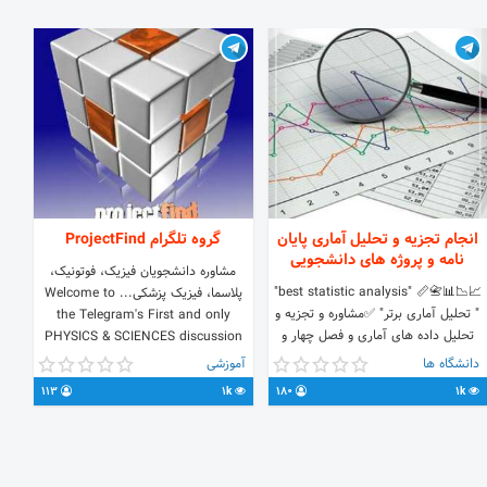
انجام تجزیه و تحلیل آماری پایان
گروه تلگرام ProjectFind
نامه و پروژه های دانشجویی
مشاوره دانشجویان فیزیک، فوتونیک،
📈📉📊📇📏 "best statistic analysis"
پلاسما، فیزیک پزشکی... Welcome to
" تحلیل آماری برتر" ✅مشاوره و تجزیه و
the Telegram's First and only
تحلیل داده های آماری و فصل چهار و
PHYSICS & SCIENCES discussion
پنج پایان نامه کلیه رشته های علوم
group. Stick around for Fun Facts,
دانشگاه ها
آموزشی
پزشکی و وزارت علوم ✅ انجام پروژه های
Trivias & Discus
113
1k
180
1k
دانشجویی مرتبط با نرم افزار های آماری
admins🆔 @sajjadkh72
@fatemehfere71