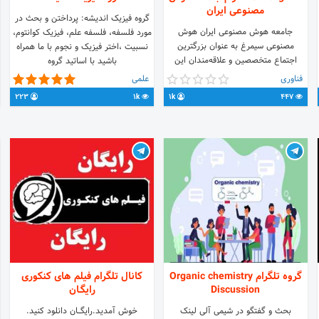
مصنوعی ایران
گروه فیزیک اندیشه: پرداختن و بحث در
جامعه هوش مصنوعی ایران هوش
مورد فلسفه، فلسفه علم، فیزیک کوانتوم،
مصنوعی سیمرغ به عنوان بزرگترین
نسبیت ،اختر فیزیک و نجوم با ما همراه
اجتماع متخصصین و علاقه‌مندان این
باشید با اساتید گروه
حوزه در حال تهیه ویدئوهای رایگان
فناوری
علمی
زبان‌های برنامه نویسی در حوزه AI و تهیه
223
1k
1k
447
ورکشاپ‌های هوش مصنوعی می‌باشد.
Website: Simurghai.com Youtube:
https://youtube.com/@simurghai
Facebook :
https://lnkd.in/ejf7xKzJ Instagram:
https://instagram.com/simurghai
Twitter:
https://Twitter.com/simurghai
Whatsapp: https://lnkd.in/eq-
Phyfq
گروه تلگرام Organic chemistry
کانال تلگرام فیلم های کنکوری
Discussion
رایگـان
بحث و گفتگو در شیمی آلی لینک
خوش آمدید.رایگــــان دانلود کنید.