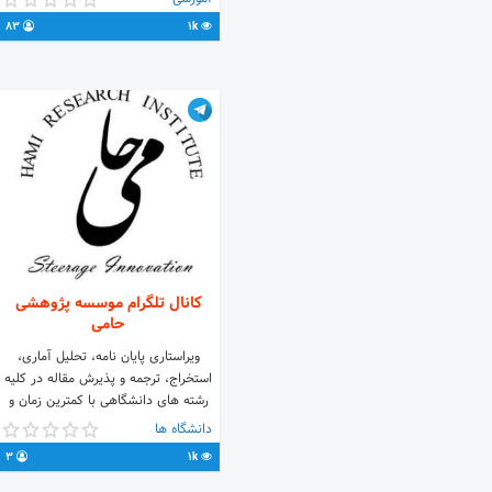
joinchat/L53wJEx6Mx7YRmgln0eMSQ
83
1k
@soheiltajik656ادمین 👇👇👇👇👇👇👇
❤ Dhom_Yzdahom@
کانال تلگرام موسسه پژوهشی
حامی
ویراستاری پایان نامه، تحلیل آماری،
استخراج، ترجمه و پذیرش مقاله در کلیه
رشته های دانشگاهی با کمترین زمان و
قیمت مناسب تلفن های تماس:
دانشگاه ها
02166564246 09106911682 و 83 و 84
3
1k
ارتباط با مدیر @Hami_82