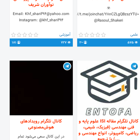
نوآوران شریف
☣️
Email: Khf_sharif94@yahoo.com
https://t.me/joinchat/Y8nCZLgQBzszYTU0
Instagram: @khf_sharif94
@Rasoul_Shakeri
علمی
آموزشی
181
727
20
575
کانال تلگرام مقاله ISI علوم پایه و
کانال تلگرام رویدادهای
فنی مهندسی (فیزیک، شیمی،
هوش‌مصنوعی
ریاضی، کامپیوتر، انواع مهندسی و
در این کانال سعی می‌شود تمام
...) با ترجمه