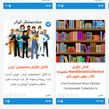
هــای درسی اپلیکیشن های درسی آزمون
https://t.me/
31
1k
2k
1k
و الپیاد وآزمایشات و... ارتباط باادمین:
@mobindv
کانال تلگرام
کانال تلگرام متخصصان ایران
NanoEbooksCollection مجموعه
به کانال "متخصصان ایران" خوش آمدید
کتاب های علوم نانو
ثبت رزومه و نمونه کار ثبت فرصت های
Free Download Nano Ebooks
شغلی محتوای آموزشی و علمی
Compressed Collection In
CalibreEbook Management
علمی
علمی
(+PDF+Direct Links)
6
1k
1k
909
Admin:@NanoEbookAdmin دانلود
مجموعه کاملا فشرده شده ی کتاب های