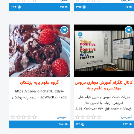
می باشد.
444
3k
392
1k
کانال تلگرام آموزش مجازی دروس
گروه علوم پایه پزشکان
مهندسی و علوم پایه
https://t.me/joinchat/LTzByA-
جزوات دست نویس و تایپی فیلم های
F1eqWGcKZF-lYog علوم پایه پزشکان
آموزشی ارتباط با ادمین ها:
@A_H_Keshvari313 @Hesame1998
آموزشی
آموزشی
918
131
892