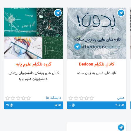
علوم نانو در نرم افزار کالیبره+لینک
مستقیم (در انتهای کانال قرار دارد، جهت
دانلود خارج از تلگرام)
کانال تلگرام Bedoon
گروه تلگرام علوم پایه
تازه های علمی به زبان ساده
کانال های پزشکی.دانشجویان پزشکی
.دانشجویان علوم پایه
علمی
دانشگاه ها
71
1k
0
902