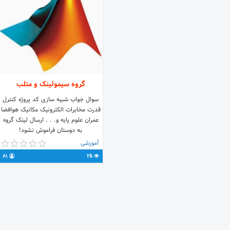
گروه سیمولینک و متلب
سوال جواب شبیه سازی کد پروژه کنترل
قدرت مخابرات الکترونیک مکانیک هوافضا
عمران علوم پایه و. . . ارسال لینک گروه
به دوستان فراموش نشود!
joinchat/F5w6Z0b5b2GDcnhHoe92ag
آموزشی
. . . راستی اینجا مباحثی مطرح میشه که
81
2k
هیچ جا پیدا نمی کنید! پس منتظر باشید