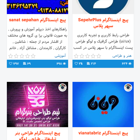
پیج اینستاگرام SepehrPlus
پیج اینستاگرام sanat sepahan
سپهر پلاس
راهکارهای اخذ دیپلم آموزش و پرورش ,
طراحی رابط کاربری و تجربه کاربری
به صورت قانونی برا ی گروه های مختلف
(ui/ux) طراحی گرافیک و لوگو طراحی
از اقشار مردم از جمله : شاغلین ,
پست اینستاگرام با سپهر پلاس در کسب
کارگران , کارمندان , مشاغل آزاد , خانم
و کار خودت بهترین باش.
های خانه دار و ... با توجه به بخش
هنر و طراحی
آموزشی
نامه سازمان سنجش ، فراگیر با هر
797
69
698
3k
214
634
دیپلمی از دیپلم های نظام جدید می
تواند در یکی از رشته های دلخواه
دانشگاه جامع علمی کاربردی،دانشگاه
پیام نور ، دانشگاه آزاد ، دانشگاه دولتی
( آزمون سراسری ، رشته های نظری :
انسانی ، تجربی ، ریاضی فیزیک ) بدون
آزمون یا با آزمون ثبت نام کرده و ادامه
تحصیل دهند و نیازی به پیش
دانشگاهی ندارند توضیحات تکمیلی
افرادی که قصد تسریع در دریافت دیپلم
رسمی آموزش و پرورش را دارند می
پیج اینستاگرام vianatabriz
پیج اینستاگرام طراحی بنر
بایست به طور همزمان در مراکز آموزش
تبلیغاتی طراحی لوگو