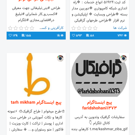
از راه دور و یا مدارس بزرگسال ثبت نام
کد ثبت:51924 انواع خدمات : 🔷راه
نموده و دروس عمومی باقیمانده را تا
طراحی‌ #بنر_تبلیغاتی جهت معرفی
اندازی شبکه کامپیوتری 🔷دوربین مدار
پایان دوره مهارتی به اتمام برسانند .
#کسب_و_کار شمابرای #تبلیغ
بسته 🔷طراحی وبسایت 🔷 اپلیکیشن و
دارندگان مدرک قبولی سال سوم نظام
در#فضای_مجازی #تلگرام
نرم افزار 🔷طراحی طرحهای گرافیکی
قدیم یا دوم نظام جدید که دروس
#اینستاگرام#سایت مشاوره و ثبت
شرکت ها
کارآفرینی و کسب و کار
عمومی را قبلا گذرانده اند نیازی به
سفارش ۰۹۳۶۸۳۷۰۳۳۶/۰۹۱۴۵۰۲۰۲۰۱
13k
155
1k
593
58
742
گذراندن دروس عمومی ندارند . پس از
اتمام مهارت جهت صدور دیپلم , ثبت نام
در یکی از مراکز آموزشی بزرگسالان
الزامیست .
پیج اینستاگرام
پیج اینستاگرام tarh mikham
faridshohani1373
🎨طرح میخوام | طراح گرافیک🎨 ⚡نمونه
سفارشات گرافیک وتدوین به آدرس
کارها و نکات آموزشی در طراحی ست
کانال تلگرام 👇
اداری | پوستر | تراکت | کارت ویزیت |
t.me/kashmar_ziba_gif کارهای بنده
فاکتور | منو رستوران و... 📳 سفارش :