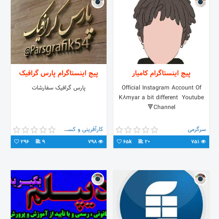
پیج اینستاگرام کامیار
پیج اینستاگرام پارس گرافیک
Official Instagram Account Of
پارس گرافیک سفارشات
K8myar a bit different ‌ Youtube
Channel🔻
سرگرمی
کارآفرینی و کسب و کار
296
9
798
65k
20
751