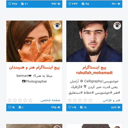
راه بندازی 💪
478
20
992
343
45
920
پیج اینستاگرام
پیج اینستاگرام هنر و هنرمندان
ruhullah_mohamadi
مبتلا به هنر🎨 👑kerman
خوشنویسی/Calligraphy ♻️ آرامش
Photographer📷
یعنی قدرت صبر کردن 🔻 #گرافیک
#هنر #خوشنویسی #خطاط #نستعلیق
هنر و طراحی
صفحه شخصی
1k
1
795
10k
18
587