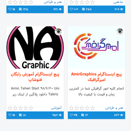
در زمینه گرافیک وتدوین به نمایش
دایرکت
مذهبی
هنر و طراحی
گذاشته میشود.پستهارابه اشتراک
1k
135
671
102
258
706
بگذارید.
پیج اینستاگرام AmirGraphics
پیج اینستاگرام آموزش رایگان
امیرگرافیک
فتوشاپ
انجام کلیه امور گرافیکی شما در کمترین
Amin Taheri Start 98/6/20 Uni
زمان و قیمت با کیفیت بالا
Tabriz دانلود پلاگین از لینک زیر
هنر و طراحی
آموزشی
1k
18
952
3k
12
822