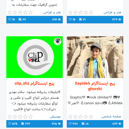
تدوین گرافیک جهت سفارشات به
دایرکت یا به آیدی تلگرام مون مراجعه
هنر و طراحی
هنر و طراحی
کنید. @noorolhoda_admin
1k
77
896
1k
71
734
پیج اینستاگرام Sepideh
پیج اینستاگرام clip_shz
ghorshi
#تبلیغات پذیرفته میشود. سلام مهدی
💙Graphic💚 ❤rock climber💛 📷
هستم دیزاینر انواع کلیپ و عکس و
canon 550d📷 💪Athlete💪 💛هنر💛
لوگو سفارشات پذیرفته میشود 👈
دایرکت👉 ساخت انواع #کلیپ
#عاشقانه و #غمگین و #دپ
صفحه شخصی
موسیقی
52k
362
775
478
15
874