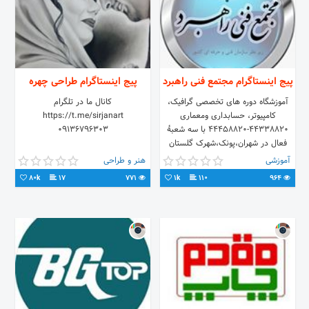
پیج اینستاگرام مجتمع فنی راهبرد
پیج اینستاگرام طراحی چهره
آموزشگاه دوره های تخصصی گرافیک،
کانال ما در تلگرام
کامپیوتر، حسابداری ومعماری
https://t.me/sirjanart
44338820-44458820 با سه شعبهٔ
09136796303
فعال در شهران،پونک،شهرک گلستان
آموزشی
هنر و طراحی
80k
17
771
1k
110
964