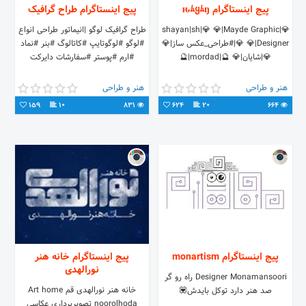
پیج اینستاگرام ԋﾑყﾑŋ
پیج اینستاگرام طراح گرافیک
💎|shayan|sh|💎 💎|Mayde Graphic
طراح گرافیک لوگو |انیماتور طراحی انواع
Designer|💎 💎|#طراحی_عکس ساز|💎
#لوگو #لوگو‌تایپ #کاتالوگ #بنر #نماد
💎|‌شایان|💎 🔮|mordad|🔮
#ارم #پوستر #سفارشات دایرکت
هنر و طراحی
هنر و طراحی
159
10
831
624
20
664
پیج اینستاگرام monartism
پیج اینستاگرام خانه هنر
نورالهدی
Designer Monamansoori راه رو گر
خانه هنر نورالهدی قم Art home
صد هنر دارد توکل بایدش💟
noorolhoda تصویربرداری عکاسی