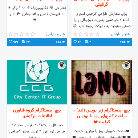
گرافیتی
#طراحی 🌺 #کاورموزیک 🎶 ✨ #لوگو ⚜
برای سفارش طراحی گرافیتی اسم و
✨ #پوسترمذهبی و #تبلیغاتی 🏞 ✨ و
کلمه دلخواهتون بصورت دیجیتالی و یا
... ❗❗❗
دستی میتونید به دایرکت رجوع کنید 😃
😉 خاص باشید 😎✌
هنر و طراحی
هنر و طراحی
919
24
751
46
3
752
پیج اینستاگرام زیر نویس (لند) -
پیج اینستاگرام گروه فناوری
ساخت کلیپهای روز با بهترین
اطلاعات مرکزشهر
کیفیت ❤️
دیجیتال مارکتینگ * طراحی سایت *
❤️ساخت کلیپهای روز با بهترین کیفیت
طراحی نرم افزار * تولید محتوا *طراحی
❤️ ❤️ترانه های عاشقانه با زیر نویس ❤️
سایت اصفهان