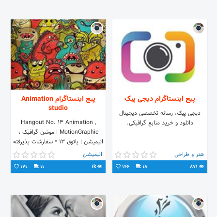
پیج اینستاگرام دیجی پیک
پیج اینستاگرام Animation
studio
دیجی پیک، رسانه تخصصی دیجیتال
Hangout No. 13 Animation ,
دانلود و خرید منابع گرافیکی.
MotionGraphic | موشن گرافیک ،
انیمیشن | پاتوق ۱۳ * سفارشات پذیرفته
میشود
هنر و طراحی
انیمیشن
171
11
1k
146
18
871