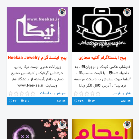
پیج اینستاگرام آتلیه مجازی
پیج اینستاگرام Neekaa Jewelry
فتوشاپ عکس کودک و نوجوان📷 . به
زیورآلات هنری توسط نیکا ربانی،
دلخواه شما📷 . با قیمت مناسب💯 .
کارشناس گرافیک و کارشناس صنایع
"لطفا جهت سفارش به دایرکت مراجعه
دستی، دانش‌آموخته از دانشگاه هنر
فرمایید" . آدرس کانال تلگرام👇🏻
وبسایت: www.Neekaa.ir
هنر و طراحی
جواهر و بدلیجات
62
101
861
628
13
850