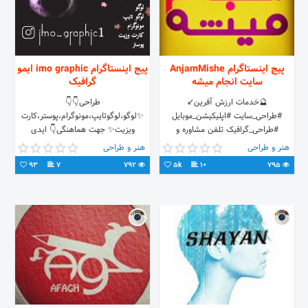
پیج اینستاگرام AnjamMishe
پیج اینستاگرام imo graphic ایمو
سایت انجام میشه
گرافیک
🔮خدمات ارزش آفرین↙
طراحی👇👇
#طراحی_سایت #اپلیکیشن_موبایل
✨لوگو،لوگوتایپ،مونوگرام،پوستر،کارت
#طراحی_گرافیک تلفن مشاوره و
ویزیت✨ جهت هماهنگی👇 ایدی
سفارش: 09130861680 آدرس سایت:↙
روبیکا:@imo_graphic ایدی
هنر و طراحی
هنر و طراحی
تلگرام:@imo_graphic پیج
93
7
792
5k
10
795
اینستا:@imo_graphic1 کانال روبیکا و
تلگرام جهت دیدن نمونه کارها:👇👇
@imo_graphic1