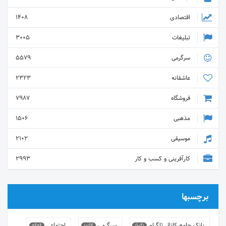
اقتصادی
1408
تبلیغات
3005
سرگرمی
5579
عاشقانه
2323
فروشگاه
7987
مذهبی
1506
موسیقی
2102
کارآفرینی و کسب و کار
2993
برچسبها
بانک جامع کانال تلگرام
سرگرمی
اجتماعی
9494
10164
16041