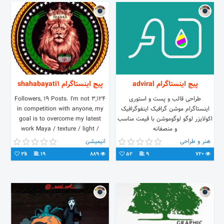
پیج اینستاگرام adviral
پیج اینستاگرام shahabayati1
طراحی قالب و پست و استوری
3,124 Followers, 19 Posts. I'm not
اینستاگرام موشن گرافیک اینفوگرافیک
in competition with anyone, my
اکولایزر لوگو لوگوموشن با قیمت مناسب
goal is to overcome my latest
و منصفانه
work Maya / texture / light /
Arnold / Render
هنر و طراحی
انیمیشن
3k
19
889
52
9
720