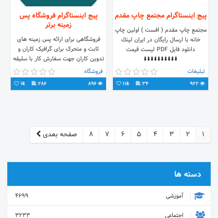
پیج اینستاگرام مجتمع چاپ مقدم
پیج اینستاگرام فروشگاه پس
زمینه برتر
مجتمع چاپ مقدم ( افست ) اولین چاپ
فروشگاهی برای ارائه پس زمینه های
خانه با ارسال رایگان در ایران لينك
ثابت و متحرک برای گرافیک کاران و
دانلود فايل PDF ليست قيمت
تدوین کاران جهت سفارش کار با سلیقه
⬇️⬇️⬇️⬇️⬇️⬇️⬇️⬇️⬇️⬇️
های خودتان با ما درتماس باشید کانال
تبلیغات
فروشگاه
تلگرامی bgtop
1k
286
896
11k
34
922
1
2
3
4
5
6
7
8
صفحه بعدی
دسته ها
آموزشی
4699
اجتماعی
3233