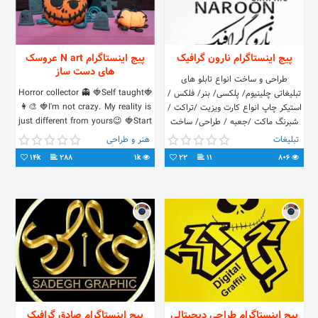
پیج اینستاگرام نارون گرافیک
پیج اینستاگرام N art عروسک
های دست ساز
طراحی و ساخت انواع تابلو های
🍓Horror collector 👻 🍓Self taught
تبلیغاتی چلینیوم/ پلکسی/ بنر/ فلکس /
👩‍🎨 🍓I'm not crazy. My reality is
استیکر چاپ انواع کارت ویزیت /تراکت /
just different from yours😉 🍓Start
شبرنگ ماکت /جعبه / طراحی/ ساخت
💡1390 🍓 @_non.photograph
انواع مهر و ... تماس با ما:
تبلیغات
هنر و طراحی
09396112168 09379379800
14k
288
1k
22
11
806
پیج اینستاگرام طراحی دیجیتالی
پیج اینستاگرام صادق گرافیک