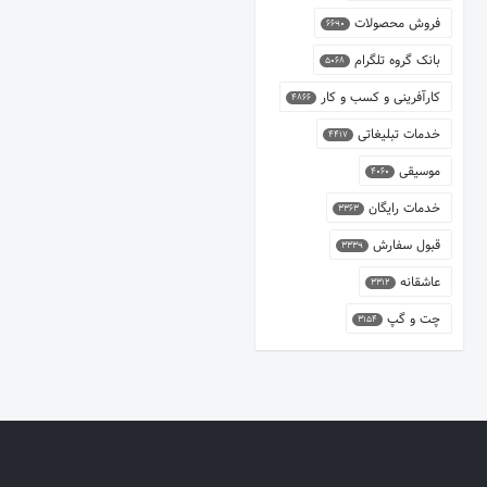
فروش محصولات
6690
بانک گروه تلگرام
5068
کارآفرینی و کسب و کار
4866
خدمات تبلیغاتی
4417
موسیقی
4060
خدمات رایگان
3363
قبول سفارش
3339
عاشقانه
3312
چت و گپ
3154