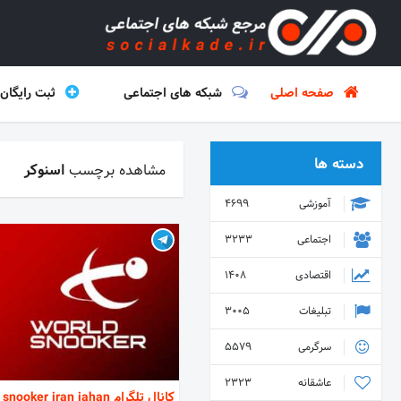
صفحه اصلی
شبکه های اجتماعی
ثبت رایگان
دسته ها
مشاهده برچسب
اسنوکر
آموزشی
4699
اجتماعی
3233
اقتصادی
1408
تبلیغات
3005
سرگرمی
5579
عاشقانه
2323
کانال تلگرام snooker iran jahan