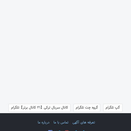
گپ تلگرام
گروه چت تلگرام
کانال سریال ترکی【21 کانال برتر】تلگرام
تعرفه های آگهی
تماس با ما
درباره ما