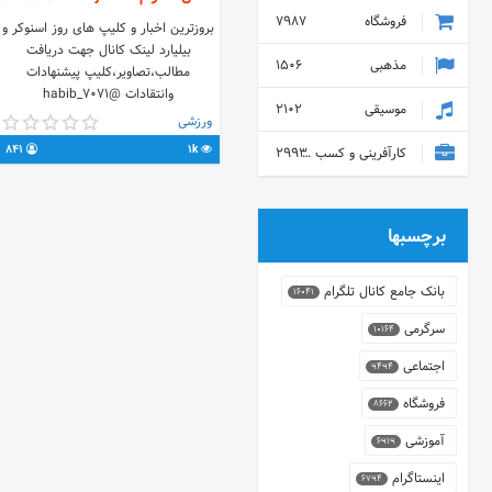
فروشگاه
7987
بروزترین اخبار و کلیپ های روز اسنوکر و
بیلیارد لینک کانال جهت دریافت
مذهبی
1506
مطالب،تصاویر،کلیپ پیشنهادات
وانتقادات @habib_7071
موسیقی
2102
@iran_snooker 👆👆👆🔝🔝🎱
ورزشی
841
1k
کارآفرینی و کسب و کار
2993
برچسبها
بانک جامع کانال تلگرام
16041
سرگرمی
10164
اجتماعی
9494
فروشگاه
8662
آموزشی
6919
اینستاگرام
6794