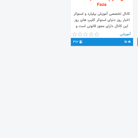
Faza
کانال تخصصی آموزش بیلیارد و اسنوکر
اخبار روز دنیای اسنوکر کلیپ های روز
این کانال دارای مجوز قانونی است و
دارای کد شامد است:1-1-719888-61-3-1
آموزشی
نظرات پیشنهادات و انتقادات به ایدی زیر
312
1k
@ashoori147