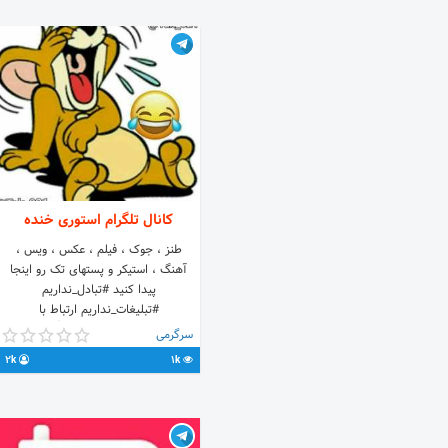
https://t.me/+nvPs6Cmxsgg2YWVk
کانال تلگرام استوری خنده
طنز ، جوک ، فیلم ، عکس ، ویس ،
آهنگ ، استیکر و پستهای تک رو اینجا
پیدا کنید‌‌ #تبادل_نداریم
#تبلیغات_نداریم ارتباط با
#مدیران_کانال_تلگرامی_تک 👇 با مدیریت
سرگرمی
امیرخسرونظری و جواد نظری
2k
1k
@Amirkhosro_bot Nazari تابع قوانین
و مقررات #جمهوری_اسلامی_ایران 🇮🇷
صفحه اینستاگرام استوری خنده
https://instagram.com/nazari.6969?