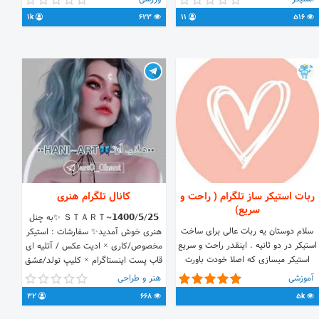
1k
623
11
516
ربات استیکر ساز تلگرام ( راحت و
کانال تلگرام هنری
سریع)
ＳＴＡＲＴ~𝟭𝟰𝟬𝟬/𝟱/𝟮𝟱 ✨به چنل
سلام دوستان یه ربات عالی برای ساخت
هنری خوش آمدید✨ سفارشات : استیکر
استیکر در دو ثانیه . اینقدر راحت و سریع
مخصوص/کاری × ادیت عکس / آتلیه ای
استیکر میسازی که اصلا خودت باورت
قاب پست اینستاگرام × کلیپ تولد/عشق
نمیشه . {راحت استیکر برای تلگرامت
تقویم تولد/عشق × لوگو / واترمارک
آموزشی
هنر و طراحی
بساز} 1-ابتدا وارد ربات شو با ایدی
پذیرفته میشود با قیمت های عالی همراه
32
668
5k
@stickwebot 2-استارت و بزن 3- تصویر
با تخفیف 🦋 جـهـتـ سفـارشـ⇩ 𝒊𝒅 :
رو برای ربات ارسال کن 4- استیکر شما
@iamhawnix