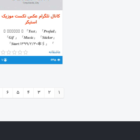
کانال تلگرام عکس تکست موزیک
استیکر
 𝑾𝒆𝒍𝒄𝒐𝒎  『𝑻𝒆𝒙𝒕』 『𝑷𝒓𝒐𝒇𝒂𝒊𝒍』
『𝑮𝒊𝒇 』 『𝑴𝒖𝒔𝒊𝒄』 『𝑺𝒕𝒊𝒄𝒌𝒆𝒓』
『𝑺𝒕𝒂𝒓𝒕:1399/2/30🕸🖇』 『
T.me/Devils_City 』
عاشقانه
1
645
6
5
4
3
2
1