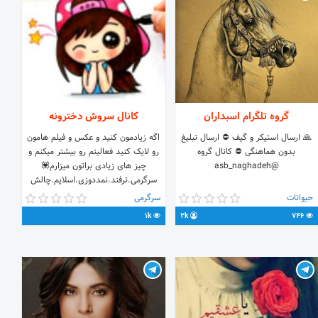
گروه تلگرام اسبداران
کانال سروش دخترونه
🙏 ارسال استیکر و گیف ⛔️ ارسال تبلیغ
اگه زیادمون کنید و عکس و فیلم هامون
بدون هماهنگی ⛔️ کانال گروه
رو لایک کنید فعالیتم رو بیشتر میکنم و
@asb_naghadeh
چیز های زیادی براتون میزارم💟
سرگرمی.ترفند.نمددوزی.اسلایم.چالش
غذا.مدل لباس.دخترونه.نقاشی.گیف و
حیوانات
سرگرمی
استیکر.آهنگ کارتون.دختر انیمه
1k
2k
746
ای.جدول.نظرسنجی.آشپزی.فیلم سینمایی
و فیلم.کارتون و انیمیشن.ژست
عکاسی.انواع برنامه و بازی.بازار فروشگاه
و مایکت.تصویر زمینه والپیر و بک گراند.
و......شما میتونید مارو در پیامرسان های
ایتا. سروش.تلگرام.اینستاگرام و روبیکا
دنبال کنید.وقتی تو این کانال عضو شدید