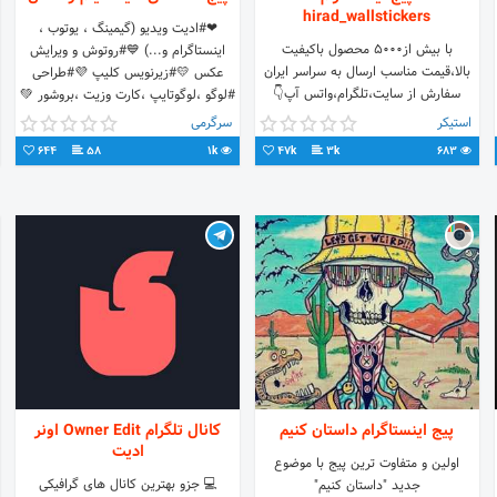
hirad_wallstickers
❤#ادیت ویدیو (گیمینگ ، یوتوب ،
با بيش از٥٠٠٠ محصول باكيفيت
اینستاگرام و...) 💙#روتوش و ویرایش
بالا،قيمت مناسب ارسال به سراسر ايران
عکس 💛#زیرنویس کلیپ 💜#طراحی
سفارش از سایت،تلگرام،واتس آپ👇
#لوگو ،لوگوتایپ ،کارت وزیت ،بروشور 💚
09121349886 www.hiradeshop.com
طراحی #استیکر
استیکر
سرگرمی
#استیکر#برچسب
644
58
1k
47k
3k
683
پیج اینستاگرام داستان کنیم
کانال تلگرام Owner Edit اونر
ادیت
اولین و متفاوت ترین پیج با موضوع
💻 جزو بهترین کانال های گرافیکی
جدید "داستان کنیم"