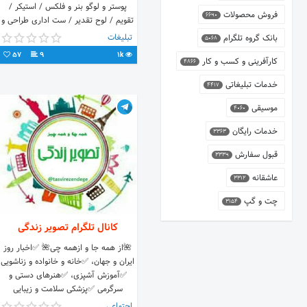
پوستر و لوگو بنر و فلکس / استیکر /
فروش محصولات
6690
تقویم / لوح تقدیر / ست اداری طراحی و
صفحه آرایی / هدایای مناسبتی و
تبلیغات
بانک گروه تلگرام
5068
تبلیغاتی رویکردی جدید در طراحی
57
9
1k
کارآفرینی و کسب و کار
خدمات آنلاین و متمایز
4866
خدمات تبلیغاتی
4417
موسیقی
4060
خدمات رایگان
3363
قبول سفارش
3339
عاشقانه
3312
چت و گپ
3154
کانال تلگرام تصویر زندگی
🌺از همه جا و ازهمه چی🌺 ✅اخبار روز
ایران و جهان، ✅خانه و خانواده و زناشویی
✅آموزش آشپزی، ✅هنرهای دستی و
سرگرمی ✅پزشکی سلامت و زیبایی
✅پرورش گل و گیاه ✅علم و فناوری
اجتماعی