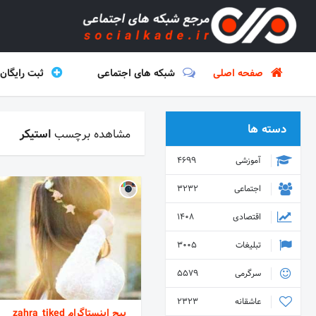
صفحه اصلی
شبکه های اجتماعی
ثبت رایگان
دسته ها
مشاهده برچسب
استیکر
آموزشی
4699
اجتماعی
3232
اقتصادی
1408
تبلیغات
3005
سرگرمی
5579
عاشقانه
2323
پیج اینستاگرام zahra_tiked