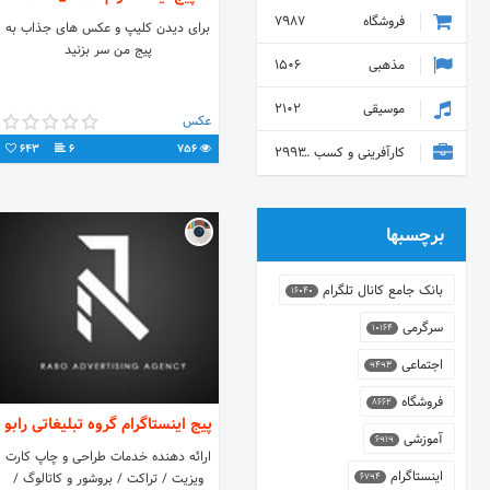
فروشگاه
7987
برای دیدن کلیپ و عکس های جذاب به
پیج من سر بزنید
مذهبی
1506
موسیقی
2102
عکس
643
6
756
کارآفرینی و کسب و کار
2993
برچسبها
بانک جامع کانال تلگرام
16040
سرگرمی
10164
اجتماعی
9493
فروشگاه
8662
پیج اینستاگرام گروه تبلیغاتی رابو
آموزشی
6919
ارائه دهنده خدمات طراحی و چاپ کارت
اینستاگرام
ویزیت / تراکت / بروشور و کاتالوگ /
6794