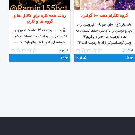
گروه تلگرام دهـه 60 گوللرے
ربات همه کاره برای کانال ها و
گروه ها و کاربر
امام على(ع): «اى جوانان! آبرويتان را با
🤖ربـات هـوشـمـنـد🌟 ☑️ساخت بهترین
ادب و دينتان را با دانش حفظ كنيد». به
نظرسنجی ها و لایک ها ☑️ساخت کلید
تمام قومیت ها احترام بزاریم🌹
شیشه ای ☑️ویرایش واترمارک کننده
ویس,گیف,استیکر آزاد با رعایت ادب🌹
عکس ☑️ممبرگیر رایگان ☑️سین گیر رایگان
مهربان باشیم شاید فردا نباشیم.💕 🚫
اجتماعی
فناوری
☑️مترجم همراه به 70 زبان ☑️ساخت ربات
+18
2k
365
1k
های تلگرامی: بدون نياز به سِرور و يا
حتي يك خط برنامه نويسي رباتي پيشرفته
و رايگان بسازيد. ☑️ بازی های جدید
عالی با کیفیت ☑️چـالـش همراه با جوایز
های ویژه ☑️مدیریت گروه بصورت حرفه
ای پیشرفته رایگان با هزاران هزاران
قابلیت. ☑️ساخت استیکر رایگان