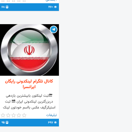
✅کشاورزی،دامپروری،پرندگان
68
460
کانال تلگرام لینکدونی رایگان
ایرانسرا
🔚ثبت لینکتون بابیشترین بازدهی
دربزرگترین لینکدونی ایران 🔜 ثبت
استیکرگیف عکس بااسم خودتون لینک
کانال اصل @wmnpreza لینک گپ
تبلیغات
بنردهی https://t.me/+LpugXvTX-
9k
697
BE4ODFk مدیر @RSS870 👒 🎩
@ASS870 لینک کانال شریط