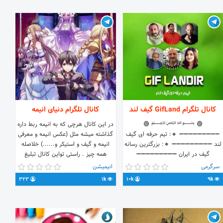
ساخته شد به صورت پک استیکر هیجان
انگیز استیکر بساز با شکلک شخصی و
تصویر مورد نظرت
https://t.me/stickwebot
کانال تلگرام GifLand گیف لند
کانال تلگرام دنیای انیمه
🟢 ﷽ 🟢
در این کانال هرچی که به انیمه ربط داره
➖➖➖➖➖➖➖➖➖ 🔸: تیم حرفه ای گیف
گذاشته میشه مثل (عکس انیمه و معرفی
لند ➖➖➖➖➖➖➖➖➖ 🔸: بزرگترین رسانه
انیمه و گیف و استیکر و......) خلاصله
گیف در ایران ➖➖➖➖➖➖➖➖➖
همه چیز . راستی تواین کانال تبلیغ
🔸:استیکر ویژه کوکسل بابا :
درباره کانال خودتون ممنوعه مگر اینکه با
سرگرمی
انیمیشن
@koksalpack ➖➖➖➖➖➖➖➖➖ 🔸:
ادمین مشورت کنید سوالی داشتید به
323
1k
10k
9k
گروه گیف : @KOKSALGIFBAZ
پشتیبانی مراجعه کنید باتشکر
➖➖➖➖➖➖➖➖➖ 🔸 : ربات حرفه ای
گیف لند : @G_iflandbot
➖➖➖➖➖➖➖➖➖