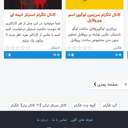
کانال تلگرام سرزمین لوگوی اسم
کانال تلگرام استیکر انیمه ای
وپروفایل
شما میتوانید در این چنل از هر کاراکتری
زیباترین لوگوپروفایل ساخت لوگو
که دوست داشتید استیکر درخواست کنید
،استیکر، عکس نوشته ی پروفایل تصاویر
اسم یا عکس از کاراکتر مورد نظر بدید تا
بدون متن مخصوص ساخت پروفایل
براتون پک بزنیم
تصاویر والپیپر انواع گیف ارائه دهنده به
عکس
استیکر
دوستان گرامی💯 تبلیغات پذیرفته میشود
1
2k
1k
1k
@BAHAR_4950
https://t.me/joinchat/AAAAAEZ_W7wYRLOkztwzVg
7
صفحه بعدی
گپ تلگرام
گروه چت تلگرام
کانال سریال ترکی【21 کانال برتر】تلگرام
تعرفه های آگهی
تماس با ما
درباره ما