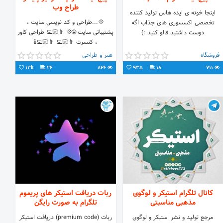
طراح وب
اینجا خونه ی ایده هاس تولید کننده
💠...طراحی و کد نویسی سایت ،
تخصصی اکسسوری های جذاب اگه
پشتیبانی سایت 🌐💠 👨🏻‍💻 طراحی کاور
دوست داشتید فالو کنید :)
، کنسرت 👨🏻‍💻 ℹ👨🏻‍💻
@ashkanpaydarr ‌‌ℹ📱 𝟬𝟵𝟯𝟱 𝟵𝟳𝟱
فروشگاه
هنر و طراحی
𝟮𝟳𝟬𝟬
13k
26
864
935
18
711
کانال تلگرام استیکر و لوگوی
ربات دریافت استیکر های پریموم
مذهبی مناسبتی
تلگرام به صورت رایگن
مرجع تولید و نشر استیکر و لوگوی
ربات (premium code) دریافت استیکر