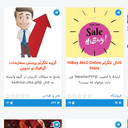
❌❌
کانال تلگرام HiBuy AtoZ Online
گروه تلگرام پرسش سفارشات
Store
گرافیک و تدوین
ارتباط با ادمین: @Sepanta1364 چی
پاسخ به سوالات کاربران در گروه وابسته
دلت میخواد که نیست؟⁦
به کانال @kashmar_ziba_gif
فروشگاه
هنر و طراحی
13
836
2k
6k