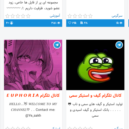
مجموعه ای پر از فایل ها خاص، زود
عضو شوید، ظرفیت داریم :/ 〰️〰️〰️〰️
〰️ 👤 پشتیبانی: @kamalisajjad 〰️〰️
سرگرمی
آموزشی
〰️〰️〰️ کانال اول: OwnerEdit.t.me
40
351
19k
48
1k
کانال دوم: OwnerFile.t.me کانال
دانلود: VainLine.t.me
کانال تلگرام گیف و استیکر سمی
کانال تلگرام 𝙀 𝙐 𝙋 𝙃 𝙊 𝙍 𝙄 𝘼
تولید استیکر و گیف های سمی و ناب 🐸
𝐻𝐸𝐿𝐿𝑂...👋 𝑊𝐸𝐿𝐶𝑂𝑀𝐸 𝑇𝑂 𝑀𝑌
. . . . . بانک استیکر و گیف اسیدی و
𝐶𝐻𝐴𝑁𝑁𝐸𝐿💛 . . Contact me:
سمی
@Ye_sakh
سرگرمی
استیکر