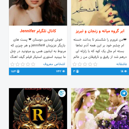
لینک کانال هامون تو سایر پیامرسان ها
میدیم.با تشکر از همکاری
شما........تعداد عضو ها :406 نفر
ابر گروه میانه و زنجان و تبریز
کانال تلگرام Jennifer
👑من غرورم را شکستم تا بدانند خسته
خوش اومدین دوستان ❤ پست های
ام چشم خود بر این همه آدم نماها
بازیگر عزیزمان #jennifer و هر چیزی که
بسته ام مثل یک کوه که با زلزله ای
مربوط به ایشون هس رو میتونید در چنل
درهم شد از رفیق و نارفیقان من ز عالم
ما ببینید استوری استیکر فیلم گیف اهنگ
خسته ام...🌷🌷
و غیره لطفا جویین شید پشیمون نمیشید
عاشقانه
اشخاص معروف
@BeingLovely اینم ایدی ادمین تبمون
154
742
3
1k
@jennifer_fan