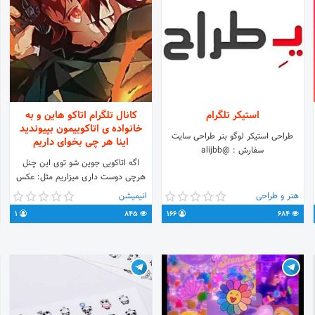
استیکر تلگرام
کانال تلگرام اتاکو هاین و به
خانواده ی اتاکوییمون بپیوندید
طراحی استیکر لوگو بنر طراحی سایت
اینا هر چی بخوای داریم
سفارش : @alijbb
اگه اتاکویی جوین شو توی این چنل
هرچی دوست داری میزاریم مثل: عکس
پروف amv میکس استیکر گیف خبر انیمه
هنر و طراحی
انیمیشن
وکلی چیز دیگه
1
845
166
684