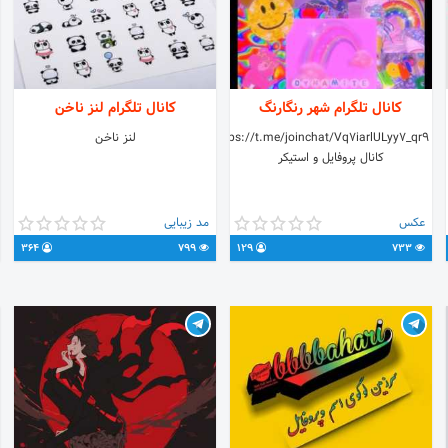
کانال تلگرام شهر رنگارنگ
کانال تلگرام لنز ناخن
https://t.me/joinchat/Vq7iarlULyy7_qr9
لنز ناخن
کانال پروفایل و استیکر
عکس
مد زیبایی
364
799
129
733