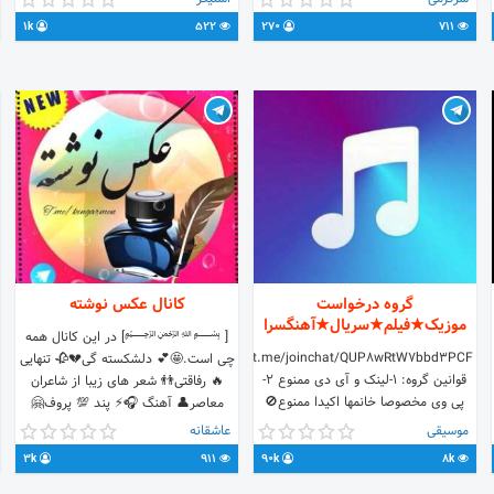
1k
522
270
711
گروه درخواست
کانال عکس نوشته
موزیک★فیلم★سریال★آهنگسرا
[️ ﷽] در این کانال همه
https://t.me/joinchat/QUP8wRtW7bbd3PCF
چی است.🤩💕 دلشکسته گی💔🥀 تنهایی
قوانین گروه: ۱-لینک و آی دی ممنوع ۲-
🔥 رفاقتی👬 شعر های زیبا از شاعران
پی وی مخصوصا خانمها اکیدا ممنوع🚫
معاصر👤 آهنگ 🎧⚡ پند 💯 پروف🤗
۳-درخواست فیلم و موزیک قدیم و جدید
تیکه شاخ😈 عاشقانه❣ استیکر😉 تاب
موسیقی
عاشقانه
مجاز ساخت لوگو و استیکر ۴-چت فقط
ترین متون برای بیوگرافی🤤😍 لفت ندع
3k
911
90k
8k
در حد احوالپرسی مجاز ۵-گذاشتن پست
بزار بی صدا🔕😕 { 🆔️
و متن ممنوع ویس و کلیپ جواب نمیدیم
@Emperor_Armen }