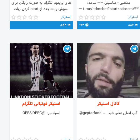
مذهبی - مناسبتی —--- شامد:
های پریموم تلگرام به صورت رایگان برای
t.me/itdmcbot?start=stickers313 —-
اموزش ربات بعد از start کردن ربات
----------- سایت رسمی: 🌐 ziaossalehin.ir
روی فیلم کلیک کنید
استیکر
استیکر
کانال رسمی: @ziaossalein ➕کانال
523
613
887
سردبیر: @sardabir313
کانال استیکر
استیکر فوتبالی تلگرام
گپ اصلی عضو شید ... geptarfand@
اسپانسر: @OFFSIDEFC
استیکر
ورزشی