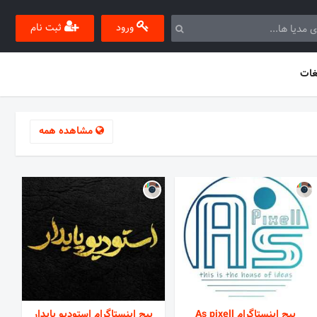
ورود
ثبت نام
غات
مشاهده همه
پیج اینستاگرام As pixell
پیج اینستاگرام استودیو پایدار