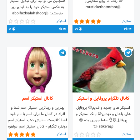
😃 ربات ما برای سفارش👇
همچنین می توانید برای تبدیل استیکر
@mrstickerhotmrbot
به عکس استیکر خود را به آیدی زیر
بفرستید: @abolfazlsalahshoor
استیکر
استیکر
5
1k
19
3k
کانال تلگرام پروفایل و استیکر
کانال استیکر اسم
استیکر های جدید و قدیم😍 پروفایل
بهترین و زیباترین استیکر اسم شما و
های باحال و دیدنی😉 بانک استیکر و
افراد در کانال ما برای اسم با نام خود
پروفایل😄👌 حتما جویین بده 🙂
فقط کافیست سفارش دهید استیکر اسم
@stikera 👈
دونفره تلگرام - کانال استیکر اسم دونفره
- استیکر اسم دونفره عاشقانه - دانلود
استیکر
استیکر
استیکر دونفره رایگان