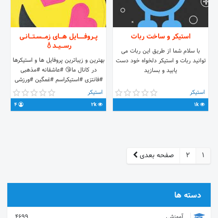
استیکر و ساخت ربات
پــروفــــــایل هـــای زمـــسـتـــانـی
رســـیــد💧
با سلام شما از طریق این ربات می
بهترین و زیباترین پروفایل ها و استیکرها
توانید ربات و استیکر دلخواه خود دست
در کانال ما😘 #عاشقانه #مذهبی
یابید و بسازید
#فانتزی #استیکراسم #غمگین #ورزشی
#شخصیتها
استیکر
استیکر
4
2k
1k
1
2
صفحه بعدی
دسته ها
آموزشی
4699