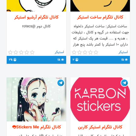
کانال تلگرام ساخت استیکر
کانال تلگرام آرشیو استیکر
ساخت استیکر: ساخت استیکر دلخواه
کانال دوم @rotecs
جهت استفاده در گروه و کانال ، تبلیغات
، هدیه و .... قیمت هر پک استیکر که
دارای 10 استیکر یا کمتر باشد پنج هزار
تومان می باشد. @stickersaz_r
استیکر
استیکر
3k
1k
2
1k
کانال تلگرام استیکر کاربن
کانال تلگرام Stickers Me👅