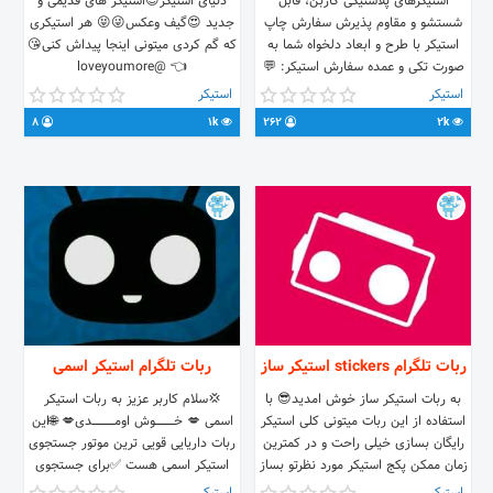
استیکرهای پلاستیکی کاربن، قابل
دنیای استیکر😍استیکر های قدیمی و
شستشو و مقاوم پذیرش سفارش چاپ
جدید 😍گیف وعکس😜😝 هر استیکری
استیکر با طرح و ابعاد دلخواه شما به
که گم کردی میتونی اینجا پیداش کنی😘
صورت تکی و عمده سفارش استیکر: 💬
👈 @loveyoumore
@karbonsticker_order 📞
استیکر
استیکر
09033218838 02188865486
8
1k
262
2k
اینستاگرام: karbon.sticker پذیرش
عاملیت فروش در تهران و شهرستانها
ربات تلگرام stickers استیکر ساز
ربات تلگرام استیکر اسمی
به ربات استیکر ساز خوش امدید😎 با
💢سلام کاربر عزیز به ربات استیکر
استفاده از این ربات میتونی کلی استیکر
اسمی 💋 خـــــــــــــــــوش اومــــــــــــــــــــدی💋 🌐این
رایگان بسازی خیلی راحت و در کمترین
ربات داریایی قویی ترین موتور جستجوی
زمان ممکن پکج استیکر مورد نظرتو بساز
استیکر اسمی هست ✅برای جستجوی
😍 [برای شروع ربات بر روی /start
استیکر اسمی ماننده زیر عمل کنید. ✅