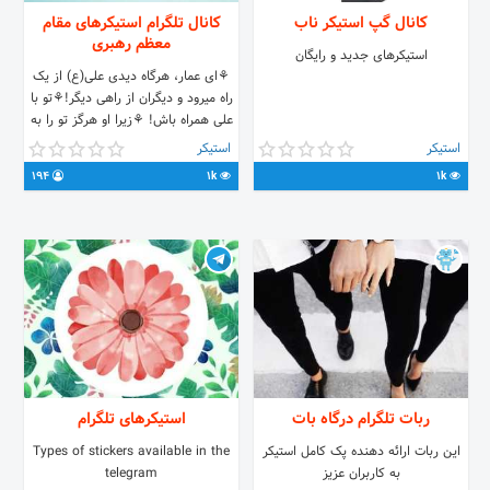
کانال گپ استیکر ناب
کانال تلگرام استیکرهای مقام
معظم رهبری
استیکرهای جدید و رایگان
⚘ای عمار، هرگاه دیدی علی(ع) از یک
راه میرود و دیگران از راهی دیگر!⚘تو با
علی همراه باش! ⚘زیرا او هرگز تو را به
گمراهی دلالت نمی کند. .
استیکر
استیکر
www.Khamenei.ir . ارتباط مستقیم با
194
1k
1k
بیت رهبری 👇. .
www.leader.ir/fa/letter . .Admin👇
. t.me/BaVeIayat_TaShahadat
ربات تلگرام درگاه بات
استیکرهای تلگرام
این ربات ارائه دهنده پک کامل استیکر
Types of stickers available in the
به کاربران عزیز
telegram