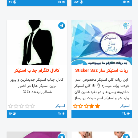
4k
2k
154
1k
ربات استیکر ساز Sticker Saz
کانال تلگرام جناب استیکر
این ربات کلی استیکر مخصوص اسم
کانال جناب استیکر جدیدترین و بروز
خودت برات میسازه 👌 🌟 کلی استیکر
ترین استیکر هارا در اختیار
دخترونه پسرونه و دو نفره همین الان
شماقرارمیدهد 👍😘
وارد شو و استیکر اسم خودت رو بساز
استیکر
استیکر
16
1k
2k