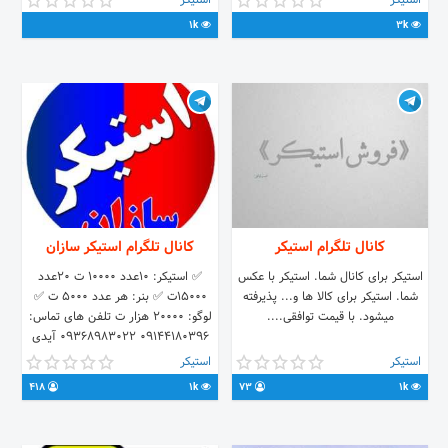
استیکر
استیکر
کلیک کن]
جستجوری صیح : محمد ❌ جستجوری
1k
3k
غلط : استیکر محمد ⚠️کاربر عزیز لطفا
مانند بالا عمل کنید ✅تیم پشتیبانی
ربات 🔷 @Mohammad_Afrozeh 🔰
برای شروع روی /start کلیک کنید
☑️کپی از ربات ممنوع و حرام هست 🌹با
تشکر
کانال تلگرام استیکر
کانال تلگرام استیکر سازان
استیکر برای کانال شما. استیکر با عکس
✅ استیکر: 10عدد 10000 ت 20عدد
شما. استیکر برای کالا ها و... پذیرفته
15000ت ✅ بنر: هر عدد 5000 ت ✅
میشود. با قیمت توافقی....
لوگو: 20000 هزار ت تلفن های تماس:
09144180396 09368983022 آیدی
های تماس: @sms_sticker
استیکر
استیکر
@sticker_sms تائید سفارش پس از
418
1k
73
1k
واریزی 💳 شماره حساب : 6104 3378
8301 3482 بانک ملت علی رسولی