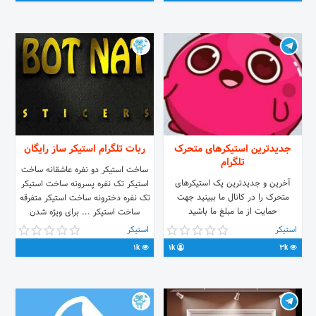
جدیدترین استیکرهای متحرک
ربات تلگرام استیکر ساز رایگان
تلگرام
ساخت استیکر دو نفره عاشقانه ساخت
آخرین و جدیدترین پک استیکرهای
استیکر تک نفره پسرونه ساخت استیکر
متحرک را در کانال ما ببینید جهت
تک نفره دخترونه ساخت استیکر متفرقه
حمایت از ما مبلغ ما باشید
ساخت استیکر ... برای ویژه شدن
@newanimatedstickers معرفی پک
کافیست به پشتیبانی پیام دهید و
استیکر
استیکر
های خود جهت قرار گرفتن در چنل به
درخواست ویژه شدن کنید و به رایگان
1k
1k
3k
نام و آیدی شما 👇👇 @alireza_13s
ویژه شیوید.