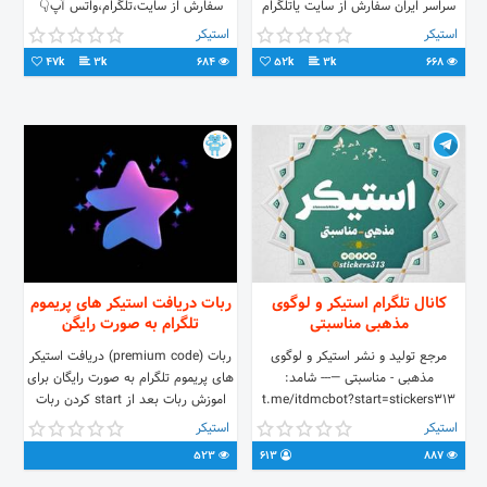
سراسر ايران سفارش از سایت یاتلگرام
سفارش از سایت،تلگرام،واتس آپ👇
يادايركت و ياواتسآپ
09121349886
استیکر
استیکر
www.hiradeshop.com کانال تلگرام👇
www.hiradeshop.com
47k
3k
684
52k
3k
668
#استیکر#برچسب
کانال تلگرام استیکر و لوگوی
ربات دریافت استیکر های پریموم
مذهبی مناسبتی
تلگرام به صورت رایگن
مرجع تولید و نشر استیکر و لوگوی
ربات (premium code) دریافت استیکر
مذهبی - مناسبتی —--- شامد:
های پریموم تلگرام به صورت رایگان برای
t.me/itdmcbot?start=stickers313
اموزش ربات بعد از start کردن ربات
—------------ سایت رسمی: 🌐
روی فیلم کلیک کنید
استیکر
استیکر
ziaossalehin.ir کانال رسمی:
523
613
887
@ziaossalein ➕کانال سردبیر: