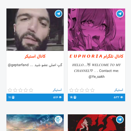
@sardabir313
کانال تلگرام 𝙀 𝙐 𝙋 𝙃 𝙊 𝙍 𝙄 𝘼
کانال استیکر
𝐻𝐸𝐿𝐿𝑂...👋 𝑊𝐸𝐿𝐶𝑂𝑀𝐸 𝑇𝑂 𝑀𝑌
گپ اصلی عضو شید ... geptarfand@
𝐶𝐻𝐴𝑁𝑁𝐸𝐿💛 . . Contact me:
@Ye_sakh
استیکر
استیکر
11
516
1k
522