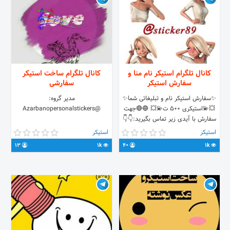
کانال تلگرام استیکر نام منا و
کانال تلگرام ساخت استيکر
سفارش استیکر
سفارشی
✨سفارش استیکر نام و تبلیغاتی شما✨
مدیر گروه:
💥💫️استیکری ۵۰۰ ت💫💥️ 🔵🔴جهت
@Azarbanopersonalstickers
سفارش با آیدی زیر تماس بگیرید:👇👇
🆔 @h_r_u
استیکر
استیکر
13
1k
40
1k