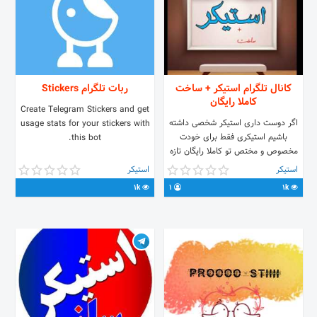
کانال تلگرام استیکر + ساخت
ربات تلگرام Stickers
کاملا رایگان
Create Telegram Stickers and get
اگر دوست داری استیکر شخصی داشته
usage stats for your stickers with
باشیم استیکری فقط برای خودت
this bot.
مخصوص و مختص تو کاملا رایگان تازه
تو کانال استیکر های عمومی دیگه رو هم
استیکر
استیکر
رایگان میذاریم همش دایگان فقط کافیه
1k
1
1k
عضو شی همین