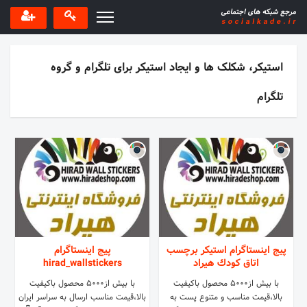
استیکر، شکلک ها و ایجاد استیکر برای تلگرام و گروه
تلگرام
پیج اینستاگرام استيكر برچسب
پیج اینستاگرام
اتاق كودك هيراد
hirad_wallstickers
با بيش از٥٠٠٠ محصول باكيفيت
با بيش از٥٠٠٠ محصول باكيفيت
بالا،قيمت مناسب و متنوع پست به
بالا،قيمت مناسب ارسال به سراسر ايران