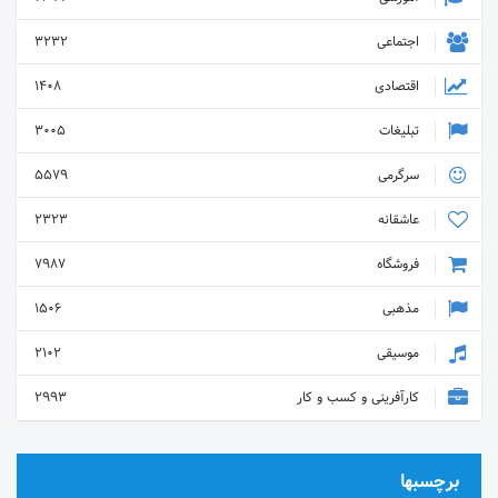
اجتماعی
3232
اقتصادی
1408
تبلیغات
3005
سرگرمی
5579
عاشقانه
2323
فروشگاه
7987
مذهبی
1506
موسیقی
2102
کارآفرینی و کسب و کار
2993
برچسبها