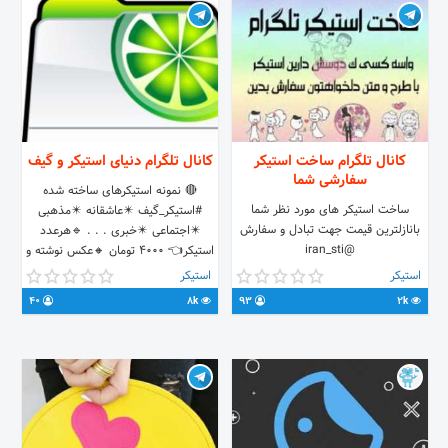
کانال تلگرام ساخت استیکر
کانال تلگرام دنیای استیکر و گیف
سفارشی شما
🔴 نمونه استیکرهای ساخته شده
ساخت استیکر‌ های مورد نظر شما
#استیکر_گیف ✴️عاشقانه ✴️مذهبی
بانازلترین قیمت جهت تبادل و سفارش
✴️اجتماعی ✴️خبری . . . 🔹هرعدد
@iran_sti
استیکر👈 4000 تومان 🔸عکس نوشته و
متحرک👈30000 تومان 🔻لوگو واترمارک
استیکر
استیکر
👈10000 تومان سفارشات:👈👈
40
8k
93
2k
@bestmember 📞 09379066250 🎥
🌐 @Sticker_tv