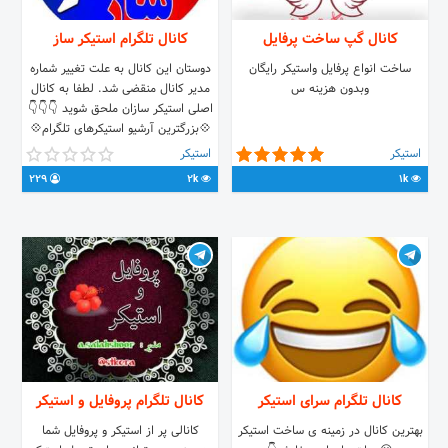
کانال گپ ساخت پرفایل
کانال تلگرام استیکر ساز
ساخت انواع پرفایل واستیکر رایگان
دوستان این کانال به علت تغییر شماره
وبدون هزینه س
مدیر کانال منقضی شد. لطفا به کانال
اصلی استیکر سازان ملحق شوید 👇👇👇
💠بزرگترین آرشیو استیکرهای تلگرام💠
me/joinchat/AAAAAFBjG5i0PHW7bFG0XQ
استیکر
استیکر
229
2k
1k
کانال تلگرام سرای استیکر
کانال تلگرام پروفایل و استیکر
بهترین کانال در زمینه ی ساخت استیکر
کانالی پر از استیکر و پروفایل شما