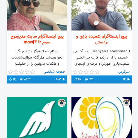
پیج اینستاگرام شعبده بازی و
پیج اینستاگرام سایت مدیرموج
تردستی
سوم mowj4 ir
MahyaR DaneshmanD عضو آکادمی
به نام خدا: هرگز متفکربزرگی
شعبده‌ بازان دارنده‌ کارت بین‌المللی
نخواهیدشد؛مگرآنکه بتوانیدشایعات
شعبده‌بازی آموزش و عرضه‌ی آیتمهای
واطلاعات دروغین را از حقیقت
شعبده‌بازی مجوز رسمی اداره کل
محض،جداکنید. برای عضویت درتیم
سرگرمی
صفحه شخصی
فرهنگ و ارشاد اسلامی
قدرتمند ما به سایت mowj4
1k
533
913
4k
42
1k