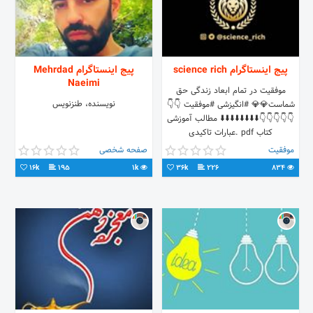
پیج اینستاگرام science rich
پیج اینستاگرام Mehrdad
Naeimi
موفقیت در تمام ابعاد زندگی حق
نویسنده، طنزنویس
شماست💎💎 #انگیزشی #موفقیت 👇👇
👇👇👇👇👇⬇️⬇️⬇️⬇️⬇️⬇️⬇️⬇️ مطالب آموزشی
کتاب pdf .عبارات تاکیدی
موفقیت
صفحه شخصی
16k
195
1k
36k
226
834