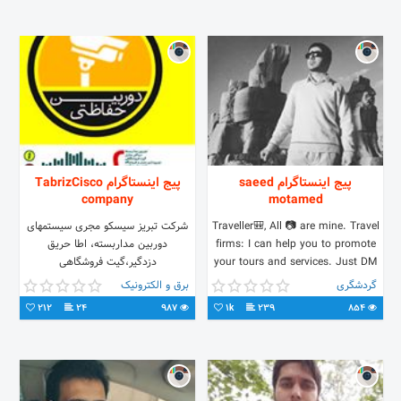
پیج اینستاگرام saeed
پیج اینستاگرام TabrizCisco
company
motamed
Traveller🎒, All 📷 are mine. Travel
شرکت تبریز سیسکو مجری سیستمهای
firms: I can help you to promote
دوربین مداربسته، اطا حریق
your tours and services. Just DM
دزدگیر،گیت فروشگاهی
me. I have good offers
تابلوروان،تابلوثابت ونورپردازی
گردشگری
برق و الکترونیک
#travelmarketing
شبکه،سرور و اتوماسیون اداری
212
24
987
1k
239
854
۰۹۱۴۹۲۹۱۹۱۴