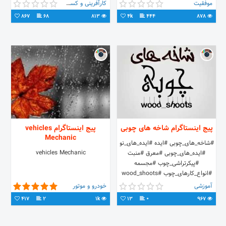
آرتا» https://t.me/Arta_NGO
موفقیت
کارآفرینی و کسب و کار
867
68
813
4k
444
878
پیج اینستاگرام شاخه های چوبی
پیج اینستاگرام vehicles
Mechanic
#شاخه_های_چوبی #ایده #ایده_های_نو
vehicles Mechanic
#ایده_های_چوبی #معرق #منبت
#پیکرتراشی_چوب #مجسمه
#انواع_کارهای_چوب #wood_shoots
آموزشی
خودرو و موتور
417
2
1k
13
0
967