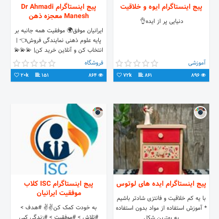
پیج اینستاگرام ایوه و خلاقیت
پیج اینستاگرام Dr Ahmadi
Manesh معجزه ذهن
دنیایی پر از ایده👌
ایرانیان موفق🌍 موفقیت همه جانبه بر
پایه علوم ذهنی نمایندگی فروش👈 |
انتخاب کن و آنلاین خرید کن| 💫💫💫
جهت ارتباط با ما از طریق دایرکت و یا
آموزشی
فروشگاه
تلگرام👇
20k
151
864
72k
861
896
پیج اینستاگرام ایده های لوتوس
پیج اینستاگرام ISC کلاب
موفقیت ایرانیان
با یه کم خلاقیت و فانتزی شادتر باشیم
به خودت کمک کن✌✌ #هدف >
* آموزش استفاده از مواد بدون استفاده
#تلاش > #موفقیت > #زندگی کپی
به بهترین شکل