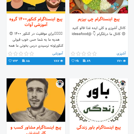
پیج اینستاگرام چی بپزیم
پیج اینستاگرام کنکور۱۴۰۰ گروه
آموزشی آوات
کانال آشپزی و کلی ایده غذا فالو کنید
👨‍⚕️👩‍⚕️برای موفقیت در کنکور ۱۴۰۰ 😍
😍 کانال ما درتلگرام 👇 @ideaafood
هدیه ما به شما حس خوب قبولی
کنکورتونه نرسیدی درس بخونی ما همه
مشکلاتت رو حل کردیم فقط پیج رو با
آشپزی
آموزشی
دقت دنبال کن همین و مثل صد ها رتبه
763
85
787
2k
89
770
برتر که دنبالش کردن توهم قبول میشی.
👇کانال تلگرام آوات و ارتباط‌ باما
@avatgp_mazandaran
پیج اینستاگرام باور زندگی
پیج اینستاگرام مشاور کسب و
کار اینترنتی