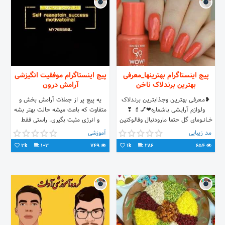
۰۹۳۵۴۱۵۲۸۰۰ من ایده رو با در نظر
گرفتن سرمایه و سایر پتانسیل های
شما،بهتون میگن ( به صورت کامل)
بدون نیاز به پرداخت هیچ مبلغی از
طرف شما به صورت کامل بهتون میگم .
پیج اینستاگرام بهترینها_معرفی
پیج اینستاگرام موفقیت انگیزشی
بهترین برندلاک ناخن
آرامش درون
❥مـعرفـی بهتـریـن وجـذابتـرین برنـدلاک
یه پیج پر از جملات آرامش بخش و
ولـوازم آرایـشی بـاشـماره❤💅💄 ❣
متفاوت که باعث میشه حالت بهتر بشه
خـــانـــومای گل حتما مارودنبال وفالـوکنین
و انرژی مثبت بگیری. راستی فقط
پشیمون نمیشین😘😘
جملات آرامش بخش نیست یه دوره
مد زیبایی
آموزشی
مراقبه و پاکسازی ذهن هم داریم که تو
3k
103
749
1k
286
654
پستهای هرشبمون میزاریم پس مارو
دنبال کنید شاید پشیمون نشدید و
متفاوت بود براتون @my765550_