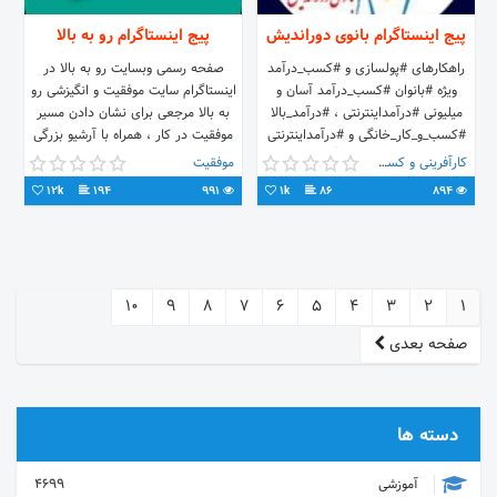
پیج اینستاگرام بانوی دوراندیش
پیج اینستاگرام رو به بالا
راهکارهای #پولسازی و #کسب_درآمد
صفحه رسمی وبسایت رو به بالا در
ویژه #بانوان #کسب_درآمد آسان و
اینستاگرام سایت موفقیت و انگیزشی رو
میلیونی #درآمداینترنتی ، #درآمد_بالا
به بالا مرجعی برای نشان دادن مسیر
#کسب_و_کار_خانگی و #درآمداینترنتی
موفقیت در کار ، همراه با آرشیو بزرگی
بیشتر با ما 👇
از کلیپ انگیزشی و کلیپ موفقیت و
کارآفرینی و کسب و کار
موفقیت
آموزشی از بهترین سخنران های جهان
12k
194
991
1k
86
894
است Telegram: @Robebala
Twitter: @RobebalaWebsite
https://Robebala.ir
10
9
8
7
6
5
4
3
2
1
صفحه بعدی
دسته ها
آموزشی
4699