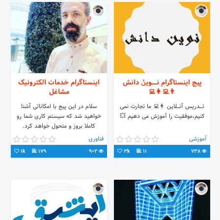
پیج اینستاگرام نـــــویـݩ دانش
اینستاگرام خدمات الکترونیک
👨‍💻👩‍💻
مشاغل
تـــــدریس آنـــــلاین 👨‍💻 ما تجارت نمی
سلام در این پیج با امکاناتی آشنا
کنیم،موفقیت را آموزش می دهیم 💥
خواهید شد که سیستم کاری شما رو
کاملا بروز و متحول خواهد کرد.
کارشناس ارشد فروش 1)کارت ویزیت
آموزشی
فناوری
الکترونیک 2)کد های ussd (ستاره مربع
1k
179
902
3k
11
738
)خطوط جدید تلفن همراه برای صاحبین
مشاغل 3)رزومه ساز آنلاین icv
4)enema(تبلیغات مارکتینگ 5)آنتی
ویروس پادویش و همینطور مشاوره
کسب درآمد آنلاین شغل دوم با کمترین
سرمایه کارشناس فروش سارانی
09358730386 09192192149