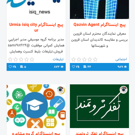
پیج اینستاگرام Qazvin Agent
پیج اینستاگرام Urmia isiq city
ur
معرفی نمایندگان محترم استان قزوین
مدير برنامه گروه موسيقي مدير اجراييي
بررسی و مقایسه کاندیدای استان قزوین
همایش کمپانی موفقیت @sami98424
و شهرستانها
فروش،تبلیغات بلیط کنسرت وهمایش
تبلیغات تمام صنف ها
اجتماعی
تبلیغات
2k
5
873
2k
44
989
پیج اینستاگرام تفکر ثروتمند
پیج اینستاگرام گروه مشاوره