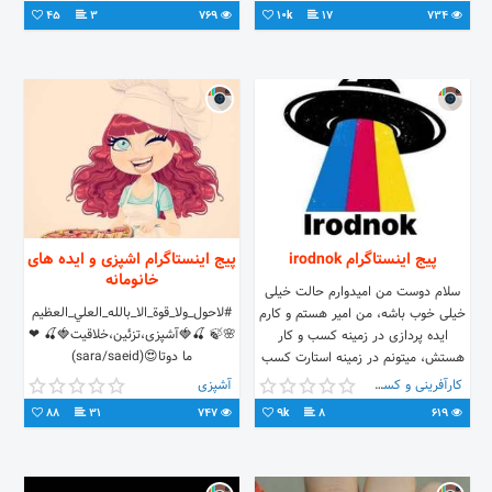
45
3
769
10k
17
734
پیج اینستاگرام irodnok
پیج اینستاگرام اشپزی و ایده های
خانومانه
‎سلام دوست من ‎امیدوارم حالت خیلی
#لاحول_ولا_قوة_الا_بالله_العلي_العظيم
خیلی خوب باشه، من امیر هستم و کارم
🌸🍃 🍒🍓آشپزی،تزئین،خلاقیت🍓🍒 ❤
ایده پردازی در زمینه کسب و کار
ما دوتا😍(sara/saeid)
هستش، میتونم در زمینه استارت کسب
و کارهای جذاب و پر سود ،راهنماییت
کارآفرینی و کسب و کار
آشپزی
کنم اونم با هر سرمایه ای !!! ؟؟؟ ‎‌خیلی
88
31
747
9k
8
619
خیلی خوشحال میشم بتونم کمکتون کنم
. ‎(من اعتقاد دارم اگر بتونم توی بهتر
شدن حال شما تاثیر گذار باشم، چند
برابرش به زندگیم بر میگرده ...)