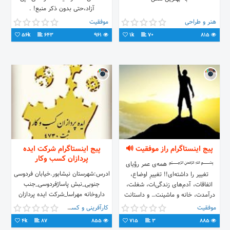
آزاد،حتی بدون ذکر منبع! .
هنر و طراحی
موفقیت
56k
643
961
1k
70
815
پیج اینستاگرام راز موفقیت 🔊
پیج اینستاگرام شرکت ایده
پردازان کسب وکار
﷽ همه‌ی عمر رؤیای
ادرس:شهرستان نیشابور.خیابان فردوسی
تغییر را داشته‌ای!! تغییرِ اوضاع،
جنوبی_نبش پاساژفردوسی_جنب
اتفاقات، آدم‌های زندگی‌ات، شغلت،
داروخانه مهراسا_شرکت ایده پردازان
درآمدت، خانه و ماشینت… و داستانت
idepdf@:کانال شرکت تلفن
اینطور شروع می‌شود که...
موفقیت
کارآفرینی و کسب و کار
شرکت:05142225545
4k
87
855
715
3
885
09158533453