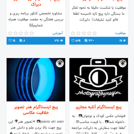
دیراک
موفقیت یا شکست دقیقا به نحوه تفکر
مشاوره تخصصی کنکور برنامه ریزی و
ما بستگی داره پیج تازه تاسیسه لطفا
بررسی هفتگی به مقصد موفقیت همراه
فالو کنید تبلیغات》دایرکت
شماییم🙌
موفقیت
آموزشی
1k
8
791
56k
430
1k
پیج اینستاگرام آتلیه مجازی
پیج اینستاگرام هنر تصویر
خلاقیت عکاسی
فتوشاپ عکس کودک و نوجوان📷 . به
pнoтo αrт ѕнoт📷 ✴تصویر هنر🎥 این
دلخواه شما📷 . با قیمت مناسب💯 .
پیج جهت بالا بردن علم و دانش هنر
"لطفا جهت سفارش به دایرکت مراجعه
تصویری و شیوه عکاسی ایجاد شده ☘