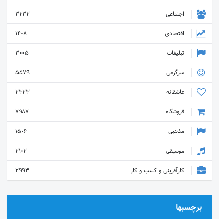
اجتماعی
3232
اقتصادی
1408
تبلیغات
3005
سرگرمی
5579
عاشقانه
2323
فروشگاه
7987
مذهبی
1506
موسیقی
2102
کارآفرینی و کسب و کار
2993
برچسبها