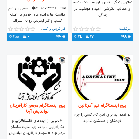
"قانون زندگی، قانون باور هاست" صفحه
🔱﷽🔱 . سعی می کنم
ی مطالب انگیزشی ' امید و موفقیت در
دانسته ها و ایده های خودم در زمینه
زندگی'
کسب و کار اینترنتی رو به اشتراک
بگذارم ... . اگه سوالی، نقدی داری
موفقیت
کارآفرینی و کسب و کار
حتما بهم پیام بده در خدمتم 😊
388
0
740
2k
22
799
پیج اینستاگرام تیم آدرنالین
پیج اینستاگرام مجمع کارآفرینان
نواندیش آرتا
.و آمده ایم برای آنان که، کسی را جزء
❇️دنیایی از ایده‌های #اشتغالزایی و
خودشان و همتشان ندارند
#کارآفرینی ناب در وب سایت سازمان
مردم نهاد « مجمع کارآفرینان نواندیش