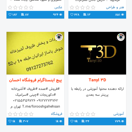
فرمایید" . آدرس کانال تلگرام👇🏻
هنر | ژست | ایده |فیلم ، کلیپ ، عکس
هنر و طراحی
عکس
182
87
924
628
13
851
Tanyl 3D
پیج اینستاگرام فروشگاه احسان
ارائه دهنده محتوا آموزشی در رابطه با
#فروش #عمده #ظروف #آشپزخانه
پرینتر سه بعدی
#دکوریجات #چینی #سرامیک
09127273762 02155359726
T.me/forooshgahehsan تهران م
شوش خ صابونیان پاساژایرانیان ط مثبت
آموزشی
فروشگاه
یک پ52
1k
307
1k
7k
34
779