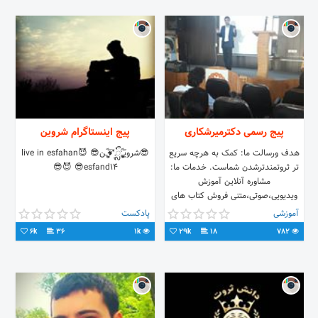
پیج رسمی دکترمیرشکاری
پیج اینستاگرام شروین
هدف ورسالت ما: کمک به هرچه سریع
😎شرویـِِ۪۪۪ٜۖـٰٰٰٰ۪۪ٜٖٖٖٖٖٖٖؓؔ‌ᬼـ➹ِِ۪۪۪ٜۖـ۪۪ٜؓؔن😎 😈live in esfahan
تر ثروتمندترشدن شماست. خدمات ما:
😈 😎esfand14😎
مشاوره آنلاین آموزش
ویدیویی،صوتی،متنی فروش کتاب های
موفقیت فروش دوره های آموزشی
آموزشی
پادکست
6k
36
1k
29k
18
782