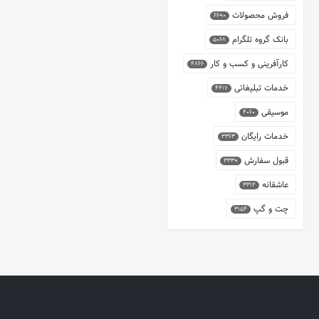
فروش محصولات
6690
بانک گروه تلگرام
5068
کارآفرینی و کسب و کار
4866
خدمات تبلیغاتی
4417
موسیقی
4060
خدمات رایگان
3363
قبول سفارش
3339
عاشقانه
3312
چت و گپ
3154