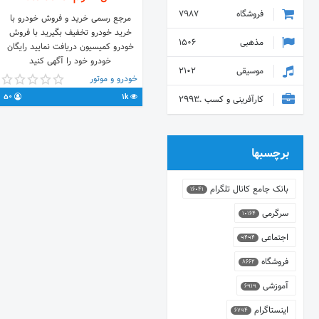
فروشگاه
7987
مرجع رسمی خرید و فروش خودرو با
خرید خودرو تخفیف بگیرید با فروش
مذهبی
1506
خودرو کمیسیون دریافت نمایید رایگان
خودرو خود را آگهی کنید
موسیقی
2102
خودرو و موتور
50
1k
کارآفرینی و کسب و کار
2993
برچسبها
بانک جامع کانال تلگرام
16041
سرگرمی
10164
اجتماعی
9494
فروشگاه
8662
آموزشی
6919
اینستاگرام
6794