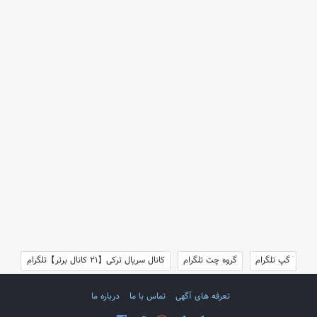
گپ تلگرام
گروه چت تلگرام
کانال سریال ترکی【21 کانال برتر】تلگرام
تعرفه های آگهی
تماس با ما
درباره ما