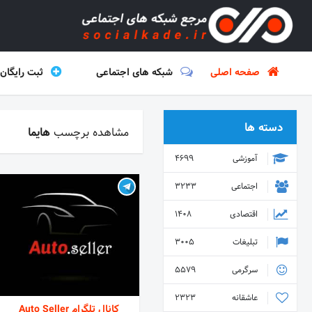
صفحه اصلی
شبکه های اجتماعی
ثبت رایگان
دسته ها
مشاهده برچسب
هایما
آموزشی
4699
اجتماعی
3233
اقتصادی
1408
تبلیغات
3005
سرگرمی
5579
عاشقانه
2323
کانال تلگرام Auto Seller