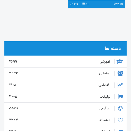
266
11
633
دسته ها
آموزشی
4699
اجتماعی
3232
اقتصادی
1408
تبلیغات
3005
سرگرمی
5579
عاشقانه
2323