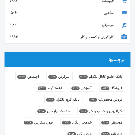
فروشگاه
7987
مذهبی
1506
موسیقی
2102
کارآفرینی و کسب و کار
2993
برچسبها
بانک جامع کانال تلگرام
سرگرمی
اجتماعی
9493
10164
16040
فروشگاه
آموزشی
اینستاگرام
6794
6919
8662
فروش محصولات
بانک گروه تلگرام
5068
6690
کارآفرینی و کسب و کار
خدمات تبلیغاتی
4417
4866
موسیقی
خدمات رایگان
قبول سفارش
3339
3363
4060
عاشقانه
چت و گپ
3154
3312