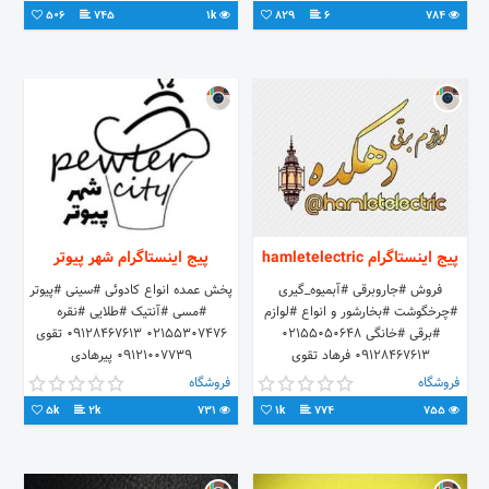
506
745
1k
829
6
784
پیج اینستاگرام hamletelectric
پیج اینستاگرام شهر پیوتر
فروش #جاروبرقی #آبمیوه_گیری
پخش عمده انواع کادوئی #سینی #پیوتر
#چرخگوشت #بخارشور و انواع #لوازم
#مسی #آنتیک #طلايی #نقره
#برقی #خانگی ۰۲۱۵۵۰۵۰۶۴۸
۰۲۱۵۵۳۰۷۴۷۶ ۰۹۱۲۸۴۶۷۶۱۳ تقوی
۰۹۱۲۸۴۶۷۶۱۳ فرهاد تقوی
۰۹۱۲۱۰۰۷۷۳۹ پیرهادی
۰۹۱۲۱۰۰۷۷۳۹ علی پیرهادی
http://t.me/pirhadicenterdotir
فروشگاه
فروشگاه
5k
2k
731
1k
774
755