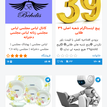
پیج اینستاگرام شعبه اصلی 39
کانال لباس مجلسی لباس
طلایی
مجلسی زنانه لباس مجلسی
دخترانه
بزودی افتتاحیه کفش با قیمت باور
️لباس مجلسی | پوشاک مجلسی |
نکردنی 🔴پنج شنبه های طلایی🔴 ❎پیج
مجلسی دخترانه | مجلسی زنانه 👈
39goold هیچ شعبه ای ندارد ❎
ارسال به سراسر کشور 👈پرداخت
●فروش حضوری و غیر حضوری● 🇮🇷
خانواده
فروشگاه
سفارش درب منزل خرید حضوری و
زیر نظر جمهوری اسلامی ایران🇮🇷
1k
5k
2k
33
760
اینترنتی آدرس: اصفهان ☆تلفن☆
02195118679 ☆کانال☆
@behdis_posh ☆واحد فروش☆
@behdis_forosh ☆سایت☆
www.behdistag.com