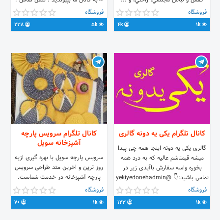
كفش و لباس مجلسي، راحتي، و ...
⏪به کانال ما بپیوندید : تلفن تماس :
✳️بيا اينجا و فوق العاده باش با قيمتاي
+989375414783 +989392907730
فروشگاه
فروشگاه
باور نكردني🤗 🔯بهترين كيفيت و تنوع
238
5k
4k
1k
😎 😍❌ارسال رايگان❌😍
https://t.me/joinchat/AAAAAFCYVCUu0ITqJ-
EIKQ
کانال تلگرام یکی یه دونه گالری
کانال تلگرام سرویس پارچه
آشپزخانه سویل
گالری یکی یه دونه اینجا همه چی پیدا
سرویس پارچه سویل با بهره گیری ازبه
میشه قیمتاشم عالیه که به درد همه
روز ترین و اخرین متد طراحی سرویس
بخوره واسه سفارش باآیدی زیر در
پارچه آشپزخانه در خدمت شماست.
تماس باشید:👇 @yekiyedonehadmin
قبول سفارشات در طرح و رنگ بندی
لینک ورود سریع به کانال:👇
فروشگاه
فروشگاه
مختلف جهت سفارش و پیگیری با شماره
https://t.me/joinchat/AAAAAFSuLK2g9PrJrh8QTg
70
1k
123
1k
موبایل زیر در تماس باشید
09393955770