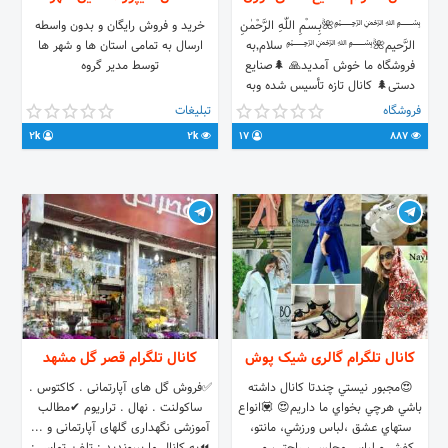
﷽🌺بِـسـْمِ اللّٰهِ الرَّحْمٰنِ
خرید و فروش رایگان و بدون واسطه
الرَّحیم🌺﷽ سلام٬به
ارسال به تمامی استان ها و شهر ها
فروشگاه ما خوش آمدید🙏 🌲صنایع
توسط مدیر گروه
دستی🌲 کانال تازه تأسیس شده وبه
همت وهمیارشما این کانال افزایش پیدا
فروشگاه
تبلیغات
میکنه به دوستان خود معرفی کنید
2k
2k
17
887
ارتباط با ما 👇 sajjad0admin@
┅┅┄┅┄┅🍁
sanayeh_dasti_kharatii@
کانال تلگرام گالری شیک پوش
کانال تلگرام قصر گل مشهد
😍مجبور نيستي چندتا كانال داشته
✅فروش گل های آپارتمانی . کاکتوس .
باشي هرچي بخواي ما داريم😍 💟انواع
ساکولنت . نهال . تراریوم ✔مطالب
ستهاي عشق ،لباس ورزشي، مانتو،
آموزشی نگهداری گلهای آپارتمانی و ...