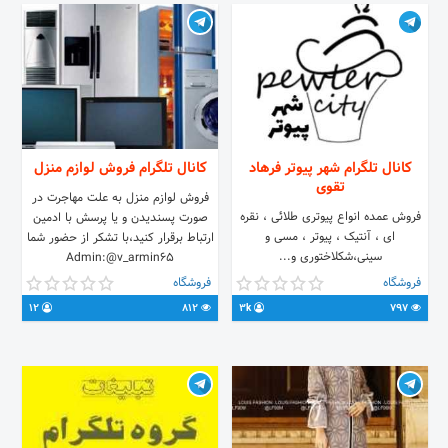
@B_M_Eugene 📲 WhatsApp:
+989391114136
کانال تلگرام شهر پیوتر فرهاد
کانال تلگرام فروش لوازم منزل
تقوی
فروش لوازم منزل به علت مهاجرت در
فروش عمده انواع پیوتری طلائی ، نقره
صورت پسنديدن و يا پرسش با ادمين
ای ، آنتیک ، پیوتر ، مسی و
ارتباط برقرار كنيد،با تشكر از حضور شما
سینی،شکلاختوری و...
Admin:@v_armin65
https://pirhadicenter.ir/product-
فروشگاه
فروشگاه
category/pewtercity/ استعلام قیمت
12
812
3k
797
@sfarhadtaghavi 02155050648
09121007739 09128467613 آدرس
شوش،خیابان شهرداری،کوچه ۲۳ پلاک
۲۰