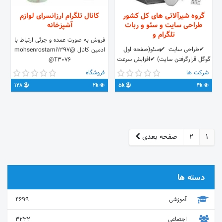
گروه شیرآلاتی های کل کشور
کانال تلگرام ارزانسرای لوازم
طراحی سایت و سئو و ربات
آشپزخانه
تلگرام و
فروش به صورت عمده و جزئی ارتباط با
✔طراحی سایت ️ ✔️سئو(صفحه اول
ادمین کانال @mohsenrostami1397
گوگل قرارگرفتن سایت) ✔افزایش سرعت
@T3076
سایت ️ ✔️طراحی ربات تلگرامی
شرکت ها
فروشگاه
✔️تبلیغات درفضای مجازی 😊طراحی
128
2k
5k
4k
کمپین😊 💯برندسازی/تحلیل کسب
وکار💯 02166405298 لینک ها:
http://ift.tt/2B7gNrq
https://t.me/joinchat/HsVQgU02v6o9Ghd4NSEOVg
1
2
صفحه بعدی
دسته ها
آموزشی
4699
اجتماعی
3232