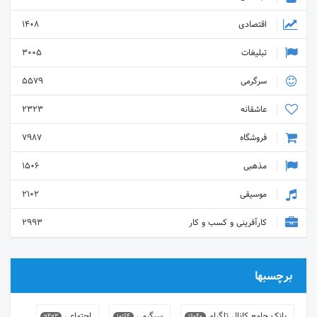
اقتصادی
1408
تبلیغات
3005
سرگرمی
5579
عاشقانه
2323
فروشگاه
7987
مذهبی
1506
موسیقی
2102
کارآفرینی و کسب و کار
2993
برچسبها
بانک جامع کانال تلگرام
سرگرمی
اجتماعی
9493
10164
16040