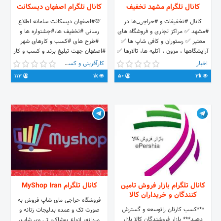
کانال تلگرام مشهد تخفیف
کانال تلگرام اصفهان دیسکانت
کانال #تخفیفات و #حراجی_ها در
💯#اصفهان دیسکانت سامانه اطلاع
#مشهد ✅ مراکز تجاری و فروشگاه های
رسانی #تخفیف ها،#جشنواره ها و
معتبر ✅ رستوران و کافی شاپ ها ✅
#طرح های #کسب و کارهای شهر
آرایشگاهها ، مزون ، آتلیه ها، تالارها ✅
#اصفهان جهت تبلیغ برند و کسب و کار
آژانس های مسافرتی
خودتون با ما در تماس باشید.
اخبار
کارآفرینی و کسب و کار
www.esfahan-discount.ir تبلیغ و
113
1k
50
3k
تبادل: @isfahan_manager
@missazimi_admin
کانال تلگرام بازار فروش تامین
کانال تلگرام MyShop Iran
کنندگان و خریداران کالا
فروشگاه حراجی مای شاپ فروش به
***کسب کارتان راتوسعه و گسترش
صورت تک و عمده بدلیجات زنانه و
دهید*** بازار فروشندگان کالا بازار
مردانه، انواع پوشاک، تی وی شاپ،