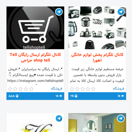
کانال تلگرام پخش لوازم خانگی
کانال تلگرام ارسال رایگان Tell
اهورا
shop tell حراجی
عرضه مستقیم لوازم خانگی زیر قیمت
📍ارسال رایگان به سراسرایران 📍فروش
بازار فروش بدون واسطه با تضمین
تکی با قیمت عمده ◾پیج اینستالگرام 👇
کیفیت و اصالت کالا ارسال کالا به تمام
https://instagram.com/tellshoptell
نقاط کشور عزیزمان ایران با کمترین
◾راهنمای سفارش👇 @Order0_0guide
فروشگاه
فروشگاه
هزینه و کمترین زمان جهت ثبت سفارش
◾کانال کدهای مرسوله👇 @variziha0_0
555
1k
2k
1k
و اطلاع از قیمت هاوارتباط با ادمین
فروشگاه 👈 @mr_sajads