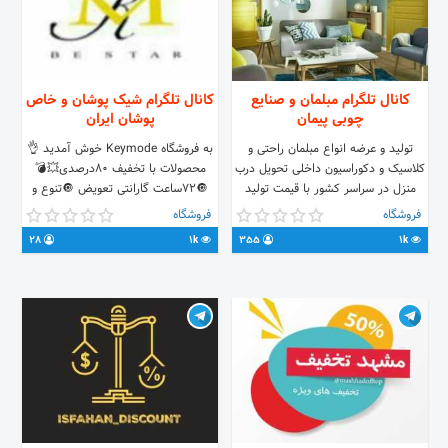
کانال تلگرام مبلمان و صنایع
کانال تلگرام شیک پوشان و خاص
چوبی پیمان
پوشان ایران
تولید و عرضه انواع مبلمان راحتی و
به فروشگاه Keymode خوش آمدید 👌
کلاسیک و دکوراسیون داخلی تحویل درب
محصولات با تخفیف ۸۰‌درصدی💥💣
منزل در سراسر کشور با قیمت تولید
🔘72ساعت گارانتی تعویض 🔘تنوع و
09367018370 09211827622
کیفیت عالی 🔘پرداخت درب منزل 🌹
فروشگاه
فروشگاه
داراي نماد اعتماد الكترونيكي سایت
28
1k
355
1k
فروشگاه👈
http://keymode.dayanshop.com/
راهنمای مشتریان👈
@amirhesammorovat