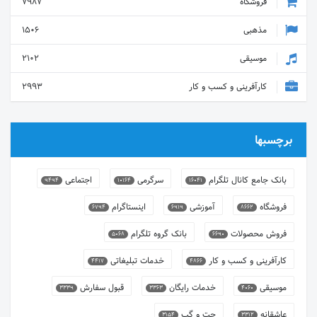
فروشگاه
7987
مذهبی
1506
موسیقی
2102
کارآفرینی و کسب و کار
2993
برچسبها
بانک جامع کانال تلگرام
سرگرمی
اجتماعی
9494
10164
16041
فروشگاه
آموزشی
اینستاگرام
6794
6919
8662
فروش محصولات
بانک گروه تلگرام
5068
6690
کارآفرینی و کسب و کار
خدمات تبلیغاتی
4417
4866
موسیقی
خدمات رایگان
قبول سفارش
3339
3363
4060
عاشقانه
چت و گپ
3154
3312