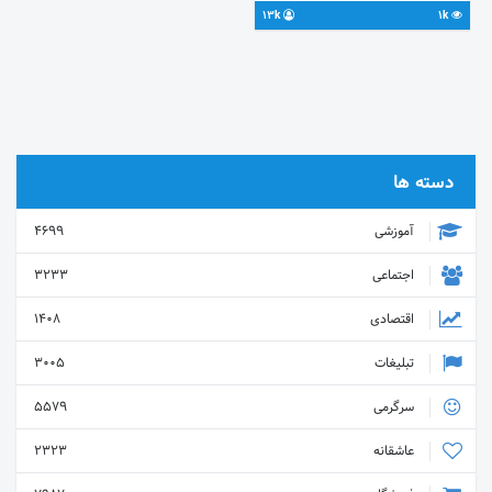
https://t.me/joinchat/AAAAAEJfEG4We3zuiudpDA
13k
1k
@varna_tabligh
دسته ها
آموزشی
4699
اجتماعی
3233
اقتصادی
1408
تبلیغات
3005
سرگرمی
5579
عاشقانه
2323