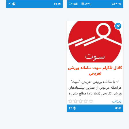
🎥 سینما 🏺 موزه 🔫 پینت بال 🏊🏼‍♀🏊🏼‍♂
31
2k
65k
531
823
استخر 🧗🏼‍♀🧗🏼‍♂ کوهنوردی 🚵🏼‍♀🚵🏼‍♂
دوچرخه سواری 🚣🏼‍♀🚣🏼‍♂ قایق سواری
🎨 گالری هنری 🛍 خرید 🕳 چالش 🏆
مسابقه 🎁 جایزه و کلی برنامه های شاد
و مهیج مجازی و واقعی دیگه🎊🎉 😈
دوستانی که خارج از چهارچوب ادب و
احترام رفتاری انجام بدن از حضورشون
در جمع دوستانمون معذوریم🌈
کانال تلگرام سوت سامانه ورزشی
تفریحی
✅ با سامانه ورزشی تفریحی "سوت"
هرلحظه می‌تونی از بهترین پیشنهادهای
ورزشی تفریحی (فعلا یزد) مطلع بشی و
مناسب‌ترینش رو برای تفریح ارزان
ورزشی
خودت انتخاب کنی.
49
1k