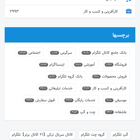
کارآفرینی و کسب و کار
2993
برچسبها
بانک جامع کانال تلگرام
سرگرمی
اجتماعی
9493
10164
16040
فروشگاه
آموزشی
اینستاگرام
6794
6919
8662
فروش محصولات
بانک گروه تلگرام
5068
6690
کارآفرینی و کسب و کار
خدمات تبلیغاتی
4417
4866
موسیقی
خدمات رایگان
قبول سفارش
3339
3363
4060
عاشقانه
چت و گپ
3154
3312
گپ تلگرام
گروه چت تلگرام
کانال سریال ترکی【21 کانال برتر】تلگرام