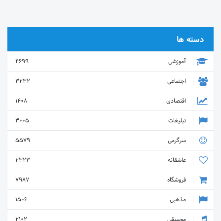
دسته ها
آموزشی
4699
اجتماعی
3232
اقتصادی
1408
تبلیغات
3005
سرگرمی
5579
عاشقانه
2323
فروشگاه
7987
مذهبی
1506
موسیقی
2102