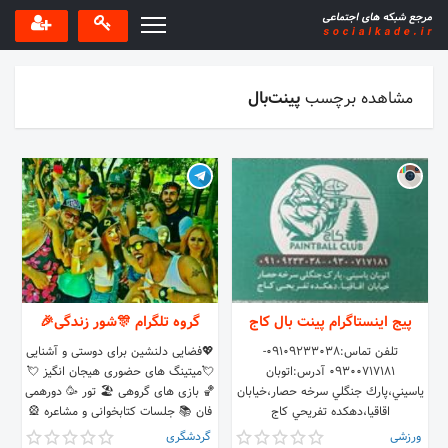
مشاهده برچسب
پینت‌بال
پیج اینستاگرام پينت بال كاج
گروه تلگرام 🎊شور زندگی🎉
تلفن تماس:09109233038-
💖فضایی دلنشین برای دوستی و آشنایی
09300717181 آدرس:اتوبان
💘میتینگ های حضوری هیجان انگیز 💘
ياسيني،پارك جنگلي سرخه حصار،خيابان
🏀 بازی های گروهی 🏖 تور 🥳 دورهمی
اقاقيا،دهكده تفريحي كاج
فان 📚 جلسات کتابخوانی و مشاعره 🎡
شهربازی ☕️ کافه 🍷 مهمونی 🎪 سیرک
ورزشی
گردشگری