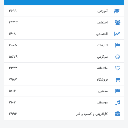
آموزشی
4699
اجتماعی
3233
اقتصادی
1408
تبلیغات
3005
سرگرمی
5579
عاشقانه
2323
فروشگاه
7987
مذهبی
1506
موسیقی
2102
کارآفرینی و کسب و کار
2993