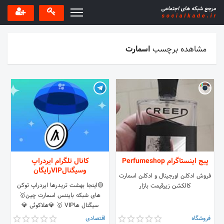
مشاهده برچسب
اسمارت
پیج اینستاگرام Perfumeshop
کانال تلگرام ایردراپ
وسیگنالVIPرایگان
فروش ادکلن اورجینال و ادکلن اسمارت
🟡اینجا بهشت تریدرها ایردراپ توکن
کالکشن زیرقیمت بازار
های شبکه بایننس اسمارت چین🥇
سیگنال هاVIP 🥇 💎هلاکوئی 💎
اوسیوند 💎ساتوشی 💎پرشیا 💎افشار
فروشگاه
اقتصادی