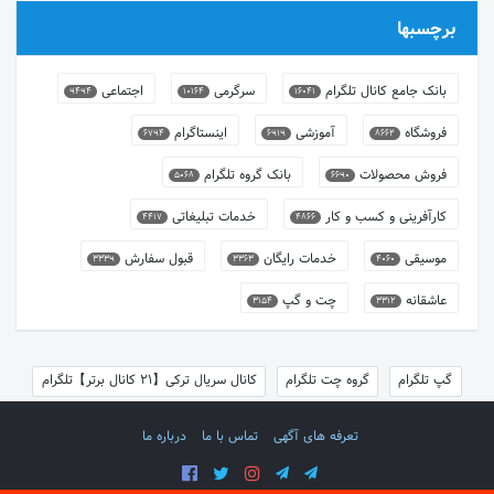
برچسبها
بانک جامع کانال تلگرام
سرگرمی
اجتماعی
9494
10164
16041
فروشگاه
آموزشی
اینستاگرام
6794
6919
8662
فروش محصولات
بانک گروه تلگرام
5068
6690
کارآفرینی و کسب و کار
خدمات تبلیغاتی
4417
4866
موسیقی
خدمات رایگان
قبول سفارش
3339
3363
4060
عاشقانه
چت و گپ
3154
3312
گپ تلگرام
گروه چت تلگرام
کانال سریال ترکی【21 کانال برتر】تلگرام
تعرفه های آگهی
تماس با ما
درباره ما