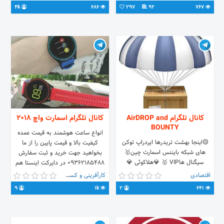
Crypto premium💎 Coin coach💎
4k
686
297
92
767
بصورت کاملا رایگان❤ مسئولیت معامله
بر عهده خودتان است! ادمین
@Mehdi4ct
کانال تلگرام AirDROP and
کانال تلگرام اسمارت واچ 2018
BOUNTY
انواع ساعت هوشمند به قیمت عمده
🟡اینجا بهشت تریدرها ایردراپ توکن
کیفیت بالا و قیمت پایین را از ما
های شبکه بایننس اسمارت چین🥇
بخواهید جهت خرید و ثبت سفارش
سیگنال هاVIP 🥇 💎هلاکوئی 💎
09362185488 در دایرکت اینستا هم
اوسیوند 💎ساتوشی 💎پرشیا 💎افشار
میتوانید ثبت سفارش کیند
اقتصادی
کارآفرینی و کسب و کار
Crypto premium💎 Coin coach💎
@SmartWatch_18
9
1k
2
641
بصورت کاملا رایگان❤ مسئولیت معامله
بر عهده خودتان است! ادمین
@Mehdi4ct