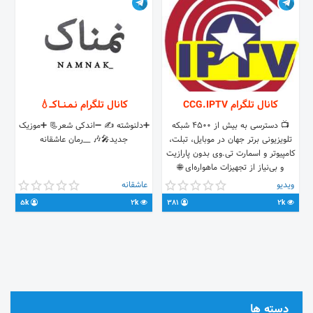
کانال تلگرام CCG.IPTV
کانال تلگرام نـمـنــاکــ💧
📺 دسترسی به بیش از ۴۵۰۰ شبکه
➕دلنوشته ✍ ➖اندکی شعر📃 ➕موزیک
تلویزیونی برتر جهان در موبایل، تبلت،
جدید🎤🎶 __رمان عاشقانه
کامپیوتر و اسمارت تی.وی بدون پارازیت
و بی‌نیاز از تجهیزات ماهواره‌ای 🌐
ccgtvnetworks.com/ccg-iptv ℹ
ویدیو
عاشقانه
راهنمای استفاده: @CCGDGSBot 🆗
5k
2k
381
2k
پشتیبانی فنی و فروش: @CCGSupport
دسته ها