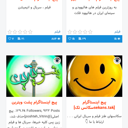
به روزترین فیلم های هالیوودی و
فیلم ، سریال و انیمیشن
سینمای ایران در هالیوود فکت
فیلم
فیلم
7
21
884
1k
29
1k
پیج اینستاگرام
پیج اینستاگرام پشت ویترین
[sekans.takسکانس تک]
129.6k Followers, 933 Posts. پیج
سکانسهای طنز فیلم و سریال ایرانی . . .
اصلی(@poshteh_Vitrin)حذف شد،
ارتباط با ما 👇
زین پس کلیه خبرها، سریال ها و فیلم