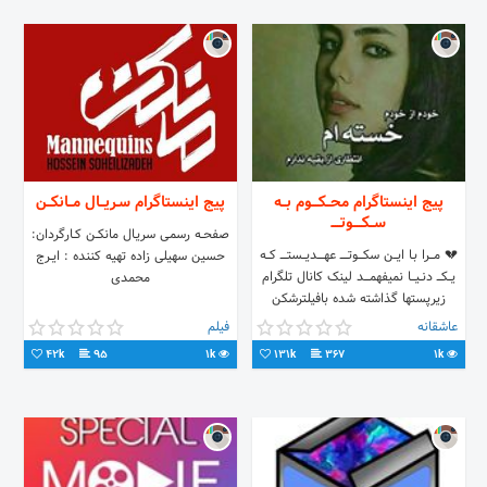
پیج اینستاگرام محــکـــوم بــه
پیج اینستاگرام سـریــال مــانکــن
ســکــــوتــــ
صفحــه رسمـی سریـال مانکــن کــارگردان:
💔 مــــرا بـا ایـــن سکـــــوتـــــــ عهــــــدیـــستــــــ کـــه
حسین سهیلی زاده تهیه کننده : ایــرج
یـــکــــ دنــیــــا نمیفهمـــــد لینک کانال تلگرام
محمدی
زیرپستها گذاشته شده بافیلترشکن
عاشقانه
فیلم
42k
95
1k
131k
367
1k