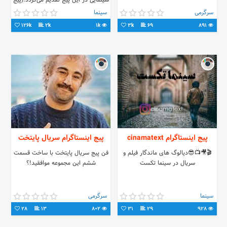
سینمایی در این پیج تقدیم می‌گردد.(پیج
سریال نمایش خانگی و بروزترین فیلم
سرگرمی
سینما
های سینمایی ایرانی)
126k
2k
1k
3k
69
891
پیج اینستاگرام cinamatext
پیج اینستاگرام سریال پایتخت
🎬🎥📺😎دیالوگ های ماندگار فیلم و
فن پیج سریال پایتخت با ساخت قسمت
سریال در سینما تکست
ششم این مجموعه موافقید!؟
سینما
سرگرمی
28
13
802
31
29
928