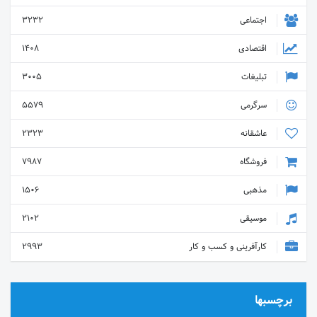
اجتماعی
3232
اقتصادی
1408
تبلیغات
3005
سرگرمی
5579
عاشقانه
2323
فروشگاه
7987
مذهبی
1506
موسیقی
2102
کارآفرینی و کسب و کار
2993
برچسبها