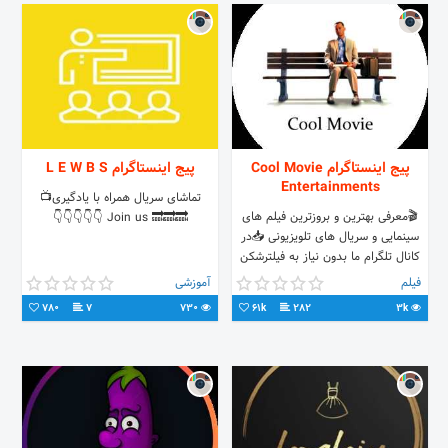
پیج اینستاگرام Cool Movie
پیج اینستاگرام L E W B S
Entertainments
تماشای سریال همراه با یادگیری📺
🎬معرفی بهترین و بروزترین فیلم های
🔜🔜🔜 Join us 👇👇👇👇👇
سینمایی و سریال های تلویزیونی 📥در
کانال تلگرام ما بدون نیاز به فیلترشکن
دانلود کنید و از تماشای آنها لذت ببرید.
فیلم
آموزشی
780
7
730
61k
282
3k