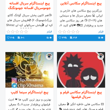
پیج اینستاگرام سکانس آنلاین
پیج اینستاگرام سریال افسانه
جوموسریال افسانه جومونگنگ
بزرگترین پیج سکانس های خارجی و
📺هم اکنون پخش سریال گوانگ گائتو
ایرانی 💻 معرفی سریال ها و سینمایی
بزرگ(جومونگ 6) 💿فروش سریال های
های (2019) 📺 هر روز سکانس های
کره ای 🎬پخش سریالهای کره ای Shiraz
جدید و پرطرفدار 🎞📷 ❤فالو کنید 🎶
Blv Chamran 👇👇👇👇👇 سریال رو
کانال ما در تلگرام
فیلم
فیلم
انتخاب و سفارش
20k
601
1k
33k
214
1k
پیج اینستاگرام سکانس فیلم و
پیج اینستاگرام سینما کلیپ
سریال فیلمیها
بهترین و بروز ترین کلیپ ها ❤ ادیت
⁦🎞️⁩ سکانس هایی خاطره انگیز 🎬 معرفی
فیلمهای پرطرفدار جدید🎶💪 معرفی
فیلم و سریال های کمتر دیده شده 🎭
فیلم ها و سریال های جدید🎵 کلیپ