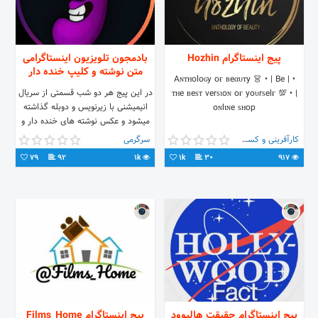
پیج اینستاگرام Hozhin
بادمجون تلویزیون اینستاگرامی
متن نوشته و کلیپ خنده دار
• | Aɴтнoloɢy oғ вeαυтy 👗 • | Be
در این پیج هر دو شب قسمتی از سریال
тнe вeѕт verѕιoɴ oғ yoυrѕelғ 💯 • |
انیمیشنی با زیرنویس و دوبله گذاشته
oɴlιɴe ѕнop
میشود و عکس نوشته های خنده دار و
کلیپ و عکس طنز
کارآفرینی و کسب و کار
سرگرمی
79
92
1k
1k
30
917
پیج اینستاگرام حقیقت هالیوود
پیج اینستاگرام Films_Home