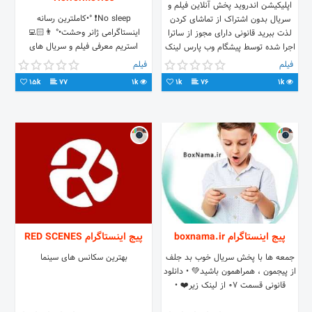
اپلیکیشن اندروید پخش آنلاین فیلم و
No sleep❗ °•کاملترین رسانه
سریال بدون اشتراک از تماشای کردن
اینستاگرامی ژانر وحشت•° 👨🏻‍💻
لذت ببرید قانونی دارای مجوز از ساترا
استریم معرفی فیلم و سریال های
اجرا شده توسط پیشگام وب پارس لینک
ترسناک 🎬 اخبار و نقد و بررسی ،
دانلود :pishgamwp.ir/hifilm.apk
فیلم
فیلم
معرفی بازی های ترسناک دانلود 📂
15k
77
1k
1k
76
1k
پیج اینستاگرام boxnama.ir
پیج اینستاگرام RED SCENES
جمعه ها با پخش سریال خوب بد جلف
بهترین سکانس های سینما
از پیجمون ، همراهمون باشید💚 • دانلود
قانونی قسمت 07 از لینک زیر❤️ •