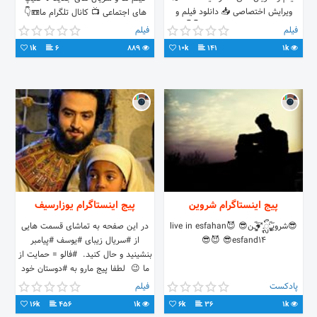
ویرایش اختصاصی 📥 دانلود فیلم و
های اجتماعی 📺 کانال تلگرام ما📼👇
سریال های معرفی شده 👇👇
فیلم
فیلم
1k
6
889
10k
141
1k
پیج اینستاگرام شروین
پیج اینستاگرام یوزارسیف
😎شرویـِِ۪۪۪ٜۖـٰٰٰٰ۪۪ٜٖٖٖٖٖٖٖؓؔ‌ᬼـ➹ِِ۪۪۪ٜۖـ۪۪ٜؓؔن😎 😈live in esfahan
در این صفحه به تماشای قسمت هایی
😈 😎esfand14😎
از #سریال زیبای #یوسف #پیامبر
بنشینید و حال کنید. ‌ #فالو = حمایت از
ما 😉 ‌ لطفا پیج مارو به #دوستان خود
معرفی کنی
پادکست
فیلم
16k
456
1k
6k
36
1k