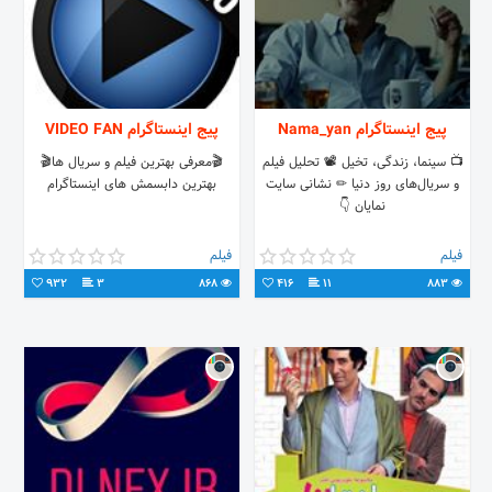
پیج اینستاگرام Nama_yan‌
پیج اینستاگرام VIDEO FAN
📺 سینما، زندگی، تخیل 📽 تحلیل فیلم
🎬معرفی بهترین فیلم و سریال ها🎬
و سریال‌های روز دنیا ✏ نشانی سایت
بهترین دابسمش های اینستاگرام
نمایان 👇
فیلم
فیلم
932
3
868
416
11
883