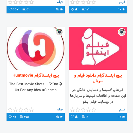
فیلم
فیلم
557
51
1k
1k
122
1k
پیج اینستاگرام دانلود فیلم و
پیج اینستاگرام Huntmovie
سریال
🎬 The Best Movie Shots... 💡Dm
خبرهای #سینما و #نمایش_خانگی در
Us For Any Idea #Cinema
این صفحه و اطلاعات فیلم‌ها و سریال‌ها
در وبسایت فیلم اینفو
فیلم
فیلم
3k
215
1k
1k
1k
1k