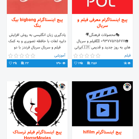
پیج اینستاگرام معرفی فیلم و
پیج اینستاگرام bigbang بیگ
سریال
بنگ
🎭محصولات فرهنگی🎥
یادگیری زبان انگلیسی به روش افزایش
☎️09377525677 🎞️فیلم و سریال
دایره لغات با حافظه تصویری و به کمک
های به روز جدید و قدیمی 🇮🇷ایرانی
فیلم و سریال سریال فرندز با دو
🇺🇲خارجی 🇹🇷ترکی 🇰🇷کره ای
زیرنویس همزمان سریال اکسترا با دو
فیلم
آموزشی
زیرنویس فارسی و انگلیسی سریال لاست
3k
22
790
19k
256
1k
سریال برکینگ بد سریال فرار از زندان
همراه دو زیرنویس و لغات مهم و گرامر
آموزش زبان از طریق دیدن فیلم در 30
روز تضمینی
پیج اینستاگرام hifilm
پیج اینستاگرام فیلم ترسناک
HorrorMovies