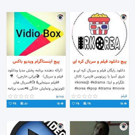
پیج دانلود فیلم و سریال کره ای
پیج اینستاگرام ویدیو باکس
دانلود رایگان فیلم و سریال کره ای و
《ارائه دهنده برنامه پخش مدیا ودانلود
شرق آسیا با زیرنویس فارسی/ کانال
فیلم و سریال》 🎬ایرانی.خارجی》 🎥
تلگرام و ایتا: irkorea@ #kdrama
#فیلم سینمایی& 📺#سریال های
#korea #kpop #drama #movie
تلویزیونی ونمایش خانگی 📲نصب برنامه
#cdrama #anime #jdrama
در لینک زیر⤵
فیلم
ویدیو
3k
51
1k
2k
2k
1k