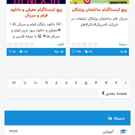
پیج اینستاگرام ساختمان پزشکان
پیج اینستاگرام معرفی و دانلود
فیلم و سریال
سریال طنز ساختمان پزشکان تبلیغات در
✨llıl دانلود رایگان فیلم و سریال ıllı✨
دایرکت #سریال#دکتر#طنز
🌟معرفی و دانلود بروز ترین فیلم و
سریال ها🌟 🎧 با دوبله فارسی و
زیرنویس فارسی جهت دانلود وارد سایت
سینما
فیلم
ما شوید‌‌
1k
106
950
13k
69
1k
12
11
10
9
8
7
6
5
4
3
2
1
صفحه بعدی
دسته ها
آموزشی
4699