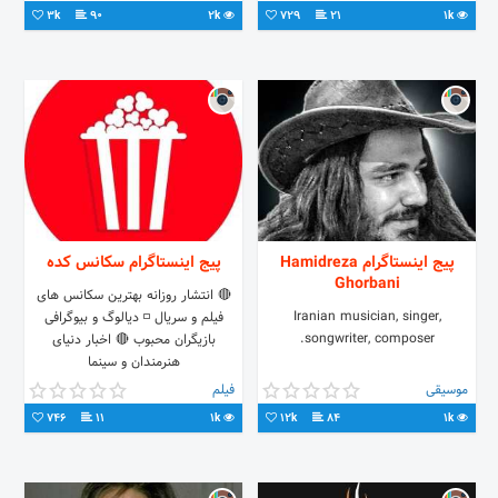
دایرکت📩
3k
90
2k
729
21
1k
پیج اینستاگرام Hamidreza
پیج اینستاگرام سکانس کده
Ghorbani
🔴 انتشار روزانه بهترین سکانس های
Iranian musician, singer,
فیلم و سریال ◽ دیالوگ و بیوگرافی
songwriter, composer.
بازیگران محبوب 🔴 اخبار دنیای
هنرمندان و سینما
موسیقی
فیلم
746
11
1k
12k
84
1k