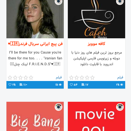
کافه موویز
فن پیج ایرانی سریال فرندز🇮🇷♥️
مرجع بروز ترین فیلم های روز دنیا با
I"ll be there for you Cause you're
دوبله و زیرنویس فارسی اپلیکیشن
there for me too. . . . "iranian fan
اندروید با قابلیت دانلود
F.R.I.E.N.D.S"♥️🇮🇷 لینک چنل👇🏻
فیلم
فیلم
2k
110
1k
54
17
2k