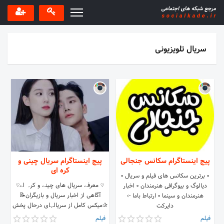
سریال تلویزیونی
پیج اینستاگرام سکانس جنجالی
پیج اینستاگرام سریال چینی و
کره ای
▫️ برترین سکانس های فیلم و سریال ▫️
♡ معرفے سریال های چینے و کرہ اے♡
دیالوگ و بیوگرافی هنرمندان ▫️ اخبار
آگاهی از اخبار سریال و بازیگران📝
هنرمندان و سینما ▫️ ارتباط باما -›
✰میکس کامل از سریالہای درحال پخش
دایرکت
Ι پخش نشده Ⅰ پایان یافته✰ تبلیغات=
فیلم
فیلم