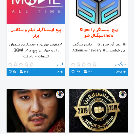
پیج اینستاگرام Signal
پیج اینستاگرام فیلم و سکانس
showسیگنال شو
برتر
♚...هر آن چیزی که از دنیای سرگرمی
📌معرفی بهترین و جدیدترین فیلمهای
می خواهید...♚ Admin:@iheydary
ایران و جهان در پیج ما📌 📽🎬🎬 .
تبلیغات = دایرکت
سرگرمی
فیلم
4k
103
1k
199
33
838