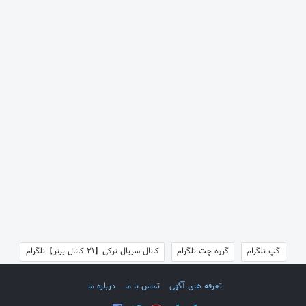
گپ تلگرام
گروه چت تلگرام
کانال سریال ترکی【21 کانال برتر】تلگرام
تعرفه های آگهی
تماس با ما
درباره ما