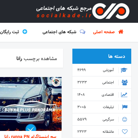
صفحه اصلی
شبکه های اجتماعی
ثبت رایگان
دسته ها
مشاهده برچسب
رانا
آموزشی
4699
اجتماعی
3233
اقتصادی
1408
تبلیغات
3005
سرگرمی
5579
عاشقانه
2323
پیج اینستاگرام runna PN رانا