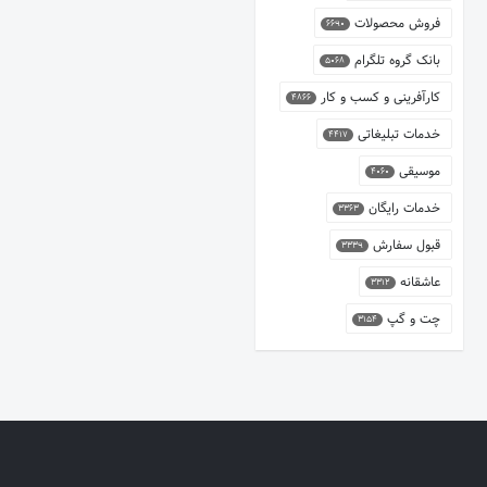
فروش محصولات
6690
بانک گروه تلگرام
5068
کارآفرینی و کسب و کار
4866
خدمات تبلیغاتی
4417
موسیقی
4060
خدمات رایگان
3363
قبول سفارش
3339
عاشقانه
3312
چت و گپ
3154