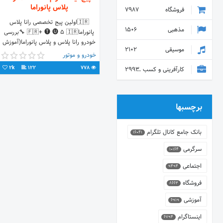
پلاس پانوراما
فروشگاه
7987
⁦🇮🇷⁩اولین پیج تخصصی رانا پلاس
مذهبی
1506
پانوراما⁦🇮🇷⁩ 🅣 🅤 5 +⁦🇫🇷⁩ 🔧بررسی
خودرو رانا پلاس و پلاس پانوراما(آموزش
موسیقی
2102
تخصصی) بروز ترین اخبار در رابطه با
خودرو و موتور
قیمت.قرعه کشی
2k
122
778
کارآفرینی و کسب و کار
2993
برچسبها
بانک جامع کانال تلگرام
16041
سرگرمی
10164
اجتماعی
9494
فروشگاه
8662
آموزشی
6919
اینستاگرام
6794