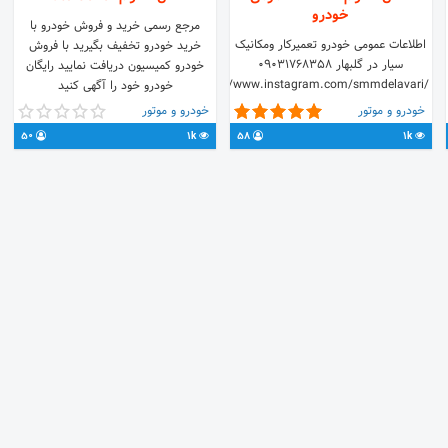
خودرو
مرجع رسمی خرید و فروش خودرو با
اطلاعات عمومی خودرو تعمیرکار ومکانیک
خرید خودرو تخفیف بگیرید با فروش
سیار در گلبهار 09031768358
خودرو کمیسیون دریافت نمایید رایگان
https://www.instagram.com/smmdelavari/
خودرو خود را آگهی کنید
@smmd79 خراسان رضوی
خودرو و موتور
خودرو و موتور
50
1k
58
1k