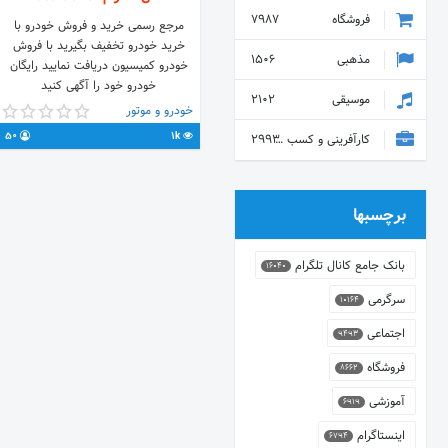
فروشگاه
7987
مرجع رسمی خرید و فروش خودرو با
خرید خودرو تخفیف بگیرید با فروش
مذهبی
1506
خودرو کمیسیون دریافت نمایید رایگان
خودرو خود را آگهی کنید
موسیقی
2102
خودرو و موتور
50
1k
کارآفرینی و کسب و کار
2993
برچسبها
بانک جامع کانال تلگرام
16040
سرگرمی
10164
اجتماعی
9493
فروشگاه
8662
آموزشی
6919
اینستاگرام
6794