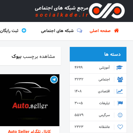
صفحه اصلی
شبکه های اجتماعی
ثبت رایگان
دسته ها
مشاهده برچسب
بیوک
آموزشی
4699
اجتماعی
3232
اقتصادی
1408
تبلیغات
3005
سرگرمی
5579
عاشقانه
2323
کانال تلگرام Auto Seller