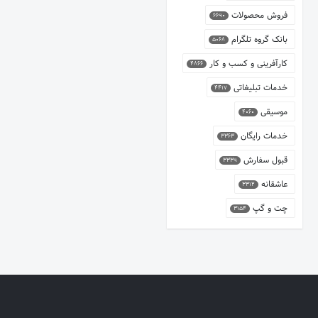
فروش محصولات
6690
بانک گروه تلگرام
5068
کارآفرینی و کسب و کار
4866
خدمات تبلیغاتی
4417
موسیقی
4060
خدمات رایگان
3363
قبول سفارش
3339
عاشقانه
3312
چت و گپ
3154