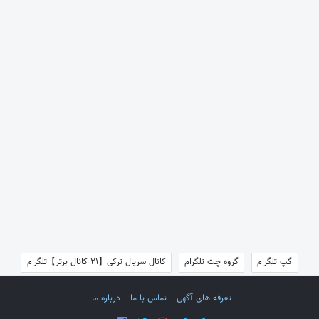
گپ تلگرام
گروه چت تلگرام
کانال سریال ترکی【21 کانال برتر】تلگرام
تعرفه های آگهی
تماس با ما
درباره ما