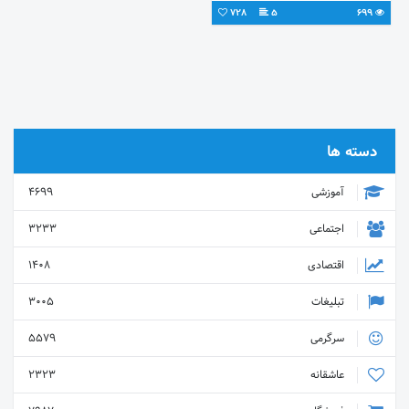
728
5
699
دسته ها
آموزشی
4699
اجتماعی
3233
اقتصادی
1408
تبلیغات
3005
سرگرمی
5579
عاشقانه
2323