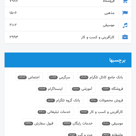
فروشگاه
7987
مذهبی
1506
موسیقی
2102
کارآفرینی و کسب و کار
2993
برچسبها
بانک جامع کانال تلگرام
سرگرمی
اجتماعی
9494
10164
16041
فروشگاه
آموزشی
اینستاگرام
6794
6919
8662
فروش محصولات
بانک گروه تلگرام
5068
6690
کارآفرینی و کسب و کار
خدمات تبلیغاتی
4417
4866
موسیقی
خدمات رایگان
قبول سفارش
3339
3363
4060
عاشقانه
چت و گپ
3154
3312