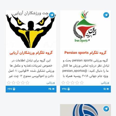
گروه تلگرام Persian sports
گروه تلگرام ورزشکاران آریایی
گروه ورزشی persian sports بحث و
این گروه برای تبادل اطلاعات در
تبادل نظر درباره تمامی ورزش ها کانال
خصوص تمرینات،تغذیه و مکمل ها
ما را دنبال کنید: @persian_sportss
ورزشی تشکیل شده ⚜قوانین: 1- اصل
ویژه جام جهانی 2018 روسیه همراه با
دادن و احوالپرسی ممنوع 2- چت غیر
جوایز
ورزشی ممنوع ⛔️ 3- سوال دارید مطرح
ورزشی
ورزشی
کنید❓ 4- کسی پاسخ سوال رو میدونه
267
4k
248
1k
پاسخ بده 🔅🔆 5- پی وی ممنوع⛔️ 6-
لینک ممنوع⛔️