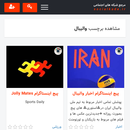
مشاهده برچسب
والیبال
پیج اینستاگرام اخبار والیبال
پیج اینستاگرام Jolly Mates
پوشش تمامی اخبار مربوط به تیم ملی
Sports Daily
والیبال ایران در🔺استوری🔺 های پیج
بصورت روزانه ➕جدیدترین عکس ها و
فیلم های مربوط به بازیکنان و تورنومنت
ها🔵
اخبار
ورزشی