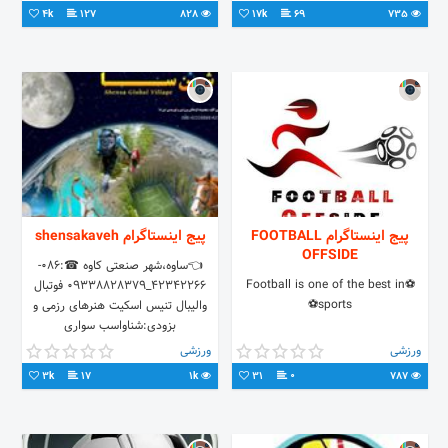
4k
127
828
17k
69
735
پیج اینستاگرام FOOTBALL
پیج اینستاگرام shensakaveh
OFFSIDE
👈ساوه،شهر صنعتی کاوه ☎:086-
⚽Football is one of the best in
42342266_09338828379 فوتبال
sports⚽
والیبال تنیس اسکیت هنرهای رزمی و
بزودی:شناواسب سواری
ورزشی
ورزشی
3k
17
1k
31
0
787