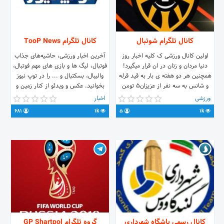
کانال تلگرام شوتبال
کانال تلگرام TooP News
اولین کانال ورزشی ک کلیه اخبار روز
آخرین اخبار ورزشی، حاشیه‌های جذاب
دنیا مردان و زنان در ان قرار میگیرد!
فوتبال، لیگ ها و بازی های مهم فوتبال،
همچنین هر دو هفته ی بار به قید قرله
والیبال، بسکتبال و ... را در توپ نیوز
و شانس به سه نفر از عزیزان5 تومن
بخوانید. عکس و ویدئو از کنار زمین و
شارژ هدیه داده میشود! باور نمیکنید ن
... به جای اینکه چندین کانال ورزشی
ورزشی
اخبار
زمان قرعه کشی بعدی 5 اردیبهشت 98
داشته باشید، عضو کانال بت‌مور شوید
681
1k
5
1k
میباشد! با چشمان خودتان ببینید @
آدرس وبسایت: www.toop.news
Twitter.com/newstoop
shootball2019
کانال رسمی باشگاه شهرداری
گروه تلگرام GP Shartpol