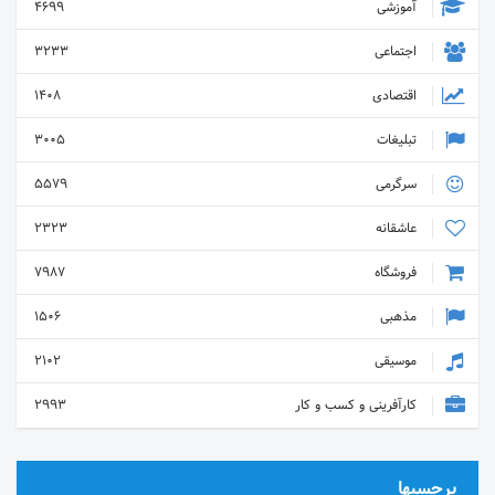
آموزشی
4699
اجتماعی
3233
اقتصادی
1408
تبلیغات
3005
سرگرمی
5579
عاشقانه
2323
فروشگاه
7987
مذهبی
1506
موسیقی
2102
کارآفرینی و کسب و کار
2993
برچسبها