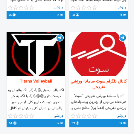
چیز دیگه گذاشته میشه.لطفا لفت ندید
و EPG خسته شدی به ما ملحق شو!!
🙏🙏🙏
📢اطلاع از ساعت پخش بازی‌های
ورزشی
ورزشی
زنده‌ای که از تلویزیون پخش می‌شه و
18
1k
111
1k
نتایج‌شون🤠
کانال تلگرام سوت سامانه ورزشی
Titans Volleyball
تفریحی
اگه والیبالیسیتی🏐💪💪یا اگه والیبال رو
✅ با سامانه ورزشی تفریحی "سوت"
دوست داری🏐🏐💪💪 یا اگه به هر
هرلحظه می‌تونی از بهترین پیشنهادهای
نحوی دوست داری کلی فیلم و خبر
ورزشی تفریحی (فعلا یزد) مطلع بشی و
والیبالی رو دنبال کنی میتونی تو کانال
مناسب‌ترینش رو برای تفریح ارزان
Titans Volleyball جوین شی
ورزشی
ورزشی
خودت انتخاب کنی.
54
1k
49
1k