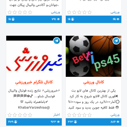
،جوانان،و آکادمی والیبال پیکان جهت
هماهنگی با آیدی وشماره زیرتماس
ورزشی
ورزشی
حاصل فرمایید ۰۹۱۲۴۵۴۶۳۰۴
1k
791
1k
6k
۰۹۱۰۶۴۲۶۷۸۱ @Nimahosseini1
کانال ورزشی
کانال تلگرام خبرورزشی
یکی از بهترین کانال های لایو بت
⚡خبرورزشی⚡ نتایج زنده فوتبال والیبال
❌فوری کانال #لایو شروع به کار کرد
فوتسال شناو... 🏀⚽🏁🏁🏁🏁
⭕️آمار100%برد در یک روز و سود100%
✔باماهمراه باشید 💯
😳 فقط کافیه جوین بدید و سود کنید
@KhabarVarzeshiaa
ورزشی
اخبار
479
923
363
884