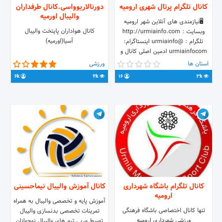
کانال تلگرام پرتال شهری ارومیه
دورنالاریوواسی.کانال طرفداران
والیبال اورمیه
🖥نیازمندی های آنلاین شهر ارومیه
کانال هواداران پایتخت والیبال
وبسایت : http://urmiainfo.com
آسیا(اورمیه)
تلگرام : @urmiainfo اینستاگرام:
urmiainfocom ادمین اصلی کانال و
مسابقات 👉 @urmiainfoadmin پل
استان ها
ورزشی
ارتباطی شهروندان خبرنگار 👉
6k
4k
16
3k
@Y_R_webadmin
کانال تلگرام باشگاه شهرداری
کانال آموزش والیبال نیماحسینی
ارومیه
آموزش پایه و تخصصی والیبال به همراه
تنها کانال اختصاصی باشگاه فرهنگی
تمرینات تخصصی بدنسازی والیبال
ورزشی شهرداری ارومیه
توسط مربی تیم های والیبال نوجوانان