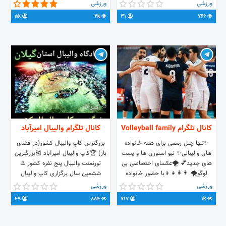
معتبر،پیشکوتان و مربیان اعلام بازی
باشید
ورزشی
ورزشی
های مهم روز تبلیغات و تبادلات:
5k
2k
31
766
@pouria_ft_so
کانال تلگرام Volleyball family
کانال تلگرام والیبال امیرآباد
✨تنها چنل رسمی برای همه خانواده
بزرگترین کاپ والیبال کشور(در فضای
های والیبالی✨ نیو استوری ها و پست
باز) 🏆کاپ والیبال امیرآباد 🎽بزرگترین
های جدید💕 🌪عکسای اختصاصی بی
تورنمنت والیبال پنج نفره کشور ♨️
لوگو🌪 👨‍👩‍👧‍👦با حضور خانواده
ششمین سال برگزاری کاپ والیبال
قهرمانا👨‍👩‍👧‍👦 چالش🔮 لحظه به
امیرآباد ♨️در سه رده سنی(نوجوانان-آزاد-
ورزشی
ورزشی
لحظه با والیبال💎 ادیت روزانه از بازیکنا
پیشکسوتان) 🎥همراه با پخش صدا و
49
884
717
1k
🏐 ⚡️مدیر👇👇 @Nili_no1 🔥ادمین تب
سیما در شب فینال
👇🏻👇🏻 @Seyede1