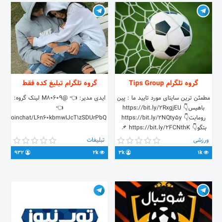
گروه تلگرام Tips Group
گروه تلگرام تبلیغ کده فقط
مطمئن ترین سایتای مورد تایید ما : پین
ایدی مدیر: 👈 @M80609 لینک گروه:
باهیس👇 https://bit.ly/2RxgjEU
👈
رومابت👇 https://bit.ly/2NQty5y
t.me/joinchat/L6n60kbmwIJcT1zSDUrPbQ
بتگو👇 https://bit.ly/2FCNthK 📌
صرافی معتبر بابهترین قیمتها وبدون
ورزشی
تبلیغات
کارمزد (خدمات پارسی) کانال صرافی ↙
932
2k
3k
1k
@exparsi سایت صرافی ↙
http://exparsi.com