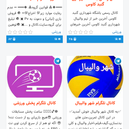
گنبد کاوس
━━━🍀🔺 قوانین گروه🔺 🍀━━━ ➖ عدم
کانال رسمی باشگاه شهرداری گنبد
رعایت موارد زیر💯 اخراج💯➖ 🔘 فروش
کاوس آخرین خبر از تیم والیبال
بازی (تبانی) و دعوت به Pv ✖️ 🔘 تبلیغ
شهرداری گنبد کاوس آخرین خبرهای
برای گروه،سایت،کانال و ...✖️ 🔘توهین
لیگ برتر والیبال ایران برای بیان نظرات
و فحاشی...✖️ Admin ☑️ @Atackkk
ورزشی
ورزشی
انتقادات و پیشنهادات با ما در ارتباط
Channel💥 @shartpol Link Gp 💥
82
1k
25
1k
باشید آیدی برای ارتباط با ما:
llink.ir/gpshartpol
https://sapp.ir/vb_sh_gonbad1
━━━━━━━━━━━━━ 🌐
http://llink.ir/onexbet
کانال تلگرام شهر والیبال
کانال تلگرام پخش ورزشی
✅به کانال شهر والیبال خوش آمدید✅
⚽️🏀🤼‍♂🤾‍♂ ساعت پخش مسابقات
در این کانال تمرین،متن های
ورزشی 😎هیچ بازی‌ای رو از دست نده!
بدنسازی،گیف،فیلم،اخبار والیبال و کلی
😎 اگه تو هم از از سرچ کردن توی نت