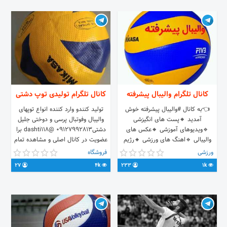
کانال تلگرام والیبال پیشرفته
کانال تلگرام تولیدی توپ دشتی
👈به کانال #والیبال پیشرفته خوش
تولید کنندو وارد کننده انواع توپهای
آمدید 🔸پست های انگیزشی
والیبال وفوتبال پرسی و دوختی جلیل
🔹ویدیوهای آموزشی 🔸عکس های
دشتی09127992813 @dashti118 برا
والیبالی 🔹اهنگ های ورزشی 🔸رژیم
عضویت در کانال اصلی و مشاهده تمام
چاقی و لاغری روزانه 🔹️برنامه وزنه اخبار
توپها و اطلاع از قیمت ها در تلگرام یا
ورزشی
فروشگاه
ایدی جهت ارتباط با ادمین و تبادل 👇👇
مسیج پیام بدید فروش فقط عمده
27
4k
233
1k
👇👇 @nation12 📬 تعرفه تبلیغات
@advance_volleyball_tb