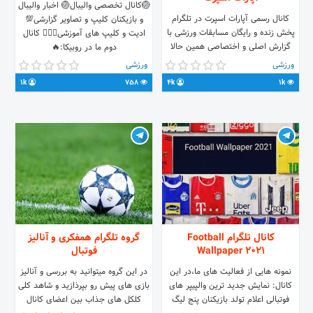
🏐کانال تخصصی والیبال🏐 اخبار والیبال
کانال رسمی آپارات اسپرت در تلگرام
و بازیکنان کلیپ و تصاویر گزارشی💯
پخش زنده و رایگان مسابقات ورزشی با
ادیت و کلیپ های آموزشی🏃🏻‍♂️ کانال
گزارش اصلی و اختصاصی همین حالا
دوم ما در روبیکا:🔥
عضو کانال شو و روزانه برنامه پخش
https://rubika.ir/IranVolleyball97
ورزشی
ورزشی
زنده رو ببین! همچنین توی نظرسنجی
1k
758
4k
1k
ها شرکت کن و جایزه بگیر😍 وب‌سایت:
www.aparatsport.com اپلیکیشن :
www.aparatsport.com/app
کانال تلگرام Football
گروه تلگرام همفکری و آنالیز
Wallpaper 2021
فوتبال
نمونه هایی از فعالیت های ما،در این
در این گروه میتوانید به بررسی و آنالیز
کانال: نمایش جدید ترین والپیپر های
بازی های پیش رو بپرذازید و شاهد کلی
فوتبالی اعلام تولد بازیکنان پنج لیگ
کلکل های جذاب بین اعضای کانال