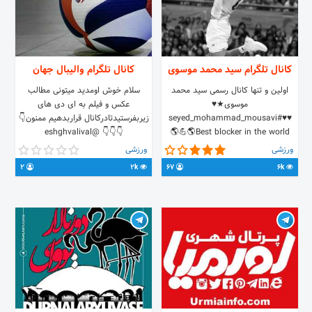
کانال تلگرام سید محمد موسوی
کانال تلگرام والیبال جهان
اولین و تنها کانال رسمی سید محمد
سلام خوش اومدید میتونی مطالب
موسوی★♥
عکس و فیلم به ای دی های
♥♥#seyed_mohammad_mousavi
زیربفرستیدتادرکانال قراربدهیم ممنون👇
👇👇👇 @eshghvalival
💪🌎Best blocker in the world🌎
مارو به دوستانتون معرفی کنید✔ کپی با
@Tehwolf1381
ورزشی
ورزشی
ذکر منبع بلامانع است✔ ادمین:
2
2k
67
6k
@locked79 تبادل: @locked79
@Elia_6 @Dorsa10_10