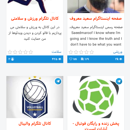
صفحه اینستاگرام سعید معروف
کانال تلگرام ورزش و سلامتی
صفحه رسمی اینستاگرام سعید معروف.
در این کانال به ورزش و سلامتی می
Saeedmaroof I know where I'm
پردازیم با فالو کردن و دیدن ویدئوها از
going and I know the truth and I
من حمایت کنید
don't have to be what you want
me to be, I'm free to be what i
ورزشی
سلامت
want.
2
425
1m
119
2k
پخش زنده و رایگان فوتبال -
کانال تلگرام والیبال
آپارات اسپرت