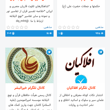
حکمتها و جملات حضرت علی (ع)
*شاهکارهای تلاوت قاریان مصری و
ایرانی *خلاصه تفسیر قران از تفاسیر نور
و نمونه و سایر تفاسیر *نهج البلاغه
ارتباط با ما: @dq_mht
مذهبی
مذهبی
404
1k
1
945
کانال تلگرام افلاکیان
کانال تلگرام خیرالبشر
انتشار نکات کوتاه معرفتی و اخلاقی از
کانال رسمی هيأت حافظان قرآن و نهج
علمای سیر و سلوک و اساتید اخلاق و و
البلاغه موسسه امیرالمومنین (علیه
نشر احادیث و روایات
السلام) کاشان جهت واریز کمک های