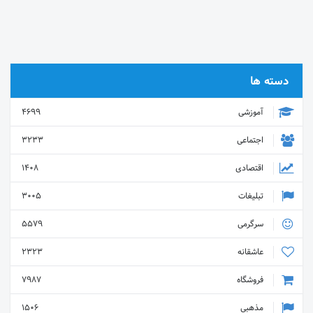
دسته ها
آموزشی
4699
اجتماعی
3233
اقتصادی
1408
تبلیغات
3005
سرگرمی
5579
عاشقانه
2323
فروشگاه
7987
مذهبی
1506