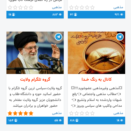
مردمی در راه اعتلای فرهنگ ناب علوی،
شماره حساب بانک ملی
مذهبی
مذهبی
0111143344003 و شماره کارت
1k
883
62
921
6037991899906873 ارتباط با
مدیرکانال @nahjjolbalagheh
کانال به رنگ خــدا
گروه تلگرام ولایت
💥مذهبی وغیرمذهبی عضوشوید!!!💥
گروه ولایت،سیاسی ترین گروه تلگرام با
👈مطالب مذهبی واجتماعی 👈رفع
حضور اساتید حوزه و دانشگاه-طلاب و
شبهات واردشده به اسلام وتشیع 👈
دانشجویان عزیز گروه ولایت مفتخر به
مداحی وکلیپ های سیاسی وبروز 👈
حضور خواهران و برادران میباشد
تفسیرنهج البلاغه امام علی(ع) 👈
مذهبی
مذهبی
تفسیرقرآن وتدبردرآیات الهی
154
5k
818
1k