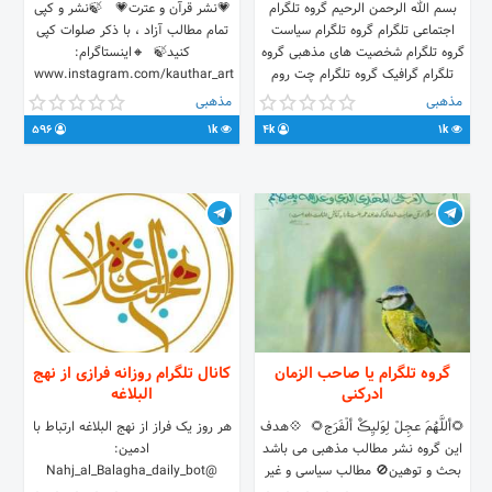
بسم الله الرحمن الرحیم گروه تلگرام
💗نشر قرآن و عترت💗 ‌ ‌ 🍃نشر و کپی
اجتماعی تلگرام گروه تلگرام سیاست
تمام مطالب آزاد ، با ذکر صلوات کپی
گروه تلگرام شخصیت های مذهبی گروه
کنید🍃 ‌ 🔸اینستاگرام:
تلگرام گرافیک گروه تلگرام چت روم
www.instagram.com/kauthar_art ‌
گروه تلگرام دین گروه تلگرام دفاع
🔹ارتباط با ما: 🆔 @kauthar_admin ‌
مذهبی
مذهبی
مقدس گروه تلگرام بسیج گروه تلگرام
596
1k
4k
1k
نهج البلاغه گروه تلگرام آموزشی
گروه تلگرام یا صاحب الزمان
کانال تلگرام روزانه فرازی از نهج
ادرکنی
البلاغه
🌻أللَّھُمَ عـجِـلْ لِوَلیِڪْ ألْفَرَج🌻 ‌ 💠هدف
هر روز یک فراز از نهج البلاغه ارتباط با
این گروه نشر مطالب مذهبی می باشد
ادمین:
بحث و توهین🚫 مطالب سیاسی و غیر
@Nahj_al_Balagha_daily_bot