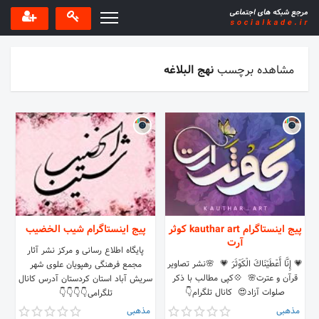
مشاهده برچسب
نهج البلاغه
پیج اینستاگرام kauthar art کوثر
پیج اینستاگرام شیب الخضیب
آرت
پایگاه اطلاع رسانی و مرکز نشر آثار
💗 إِنَّا أَعْطَيْنَاكَ الْكَوْثَرَ 💗 ‌ 🌸نشر تصاویر
مجمع فرهنگی رهپویان علوی شهر
قرآن و عترت🌸 ‌ 💠کپی مطالب با ذکر
سریش آباد استان کردستان آدرس کانال
صلوات آزاد😍 ‌‌ کانال تلگرام👇
تلگرامی👇👇👇👇
مذهبی
مذهبی