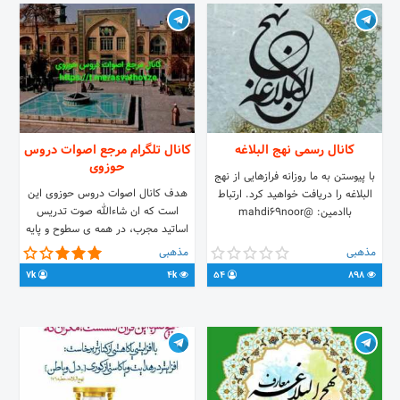
کانال رسمی نهج البلاغه
کانال تلگرام مرجع اصوات دروس
حوزوی
با پیوستن به ما روزانه فرازهایی از نهج
هدف کانال اصوات دروس حوزوی این
البلاغه را دریافت خواهید کرد. ارتباط
است که ان شاءالله صوت تدریس
باادمین: @mahdi69noor
اساتید مجرب، در همه ی سطوح و پایه
های حوزه علمیه، به اشتراک گذاشته
مذهبی
مذهبی
شود. ارتباط با ادمین:
7k
4k
54
898
https://t.me/mohamadbakhshi1