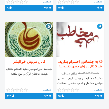
اخلاقی🚫 ‌ ‌فوروارد مطالب مذهبی آزاد
مذهبی
مذهبی
✅ ‌ ‌ لینک گروه:👇
9
892
14
2k
https://t.me/joinchat/HuEEHlfhmPCH5fbw1on8uQ
😉 به چشماتون احتــــرام بذارید،
کانال سروش خیرالبشر
هر کانالی ارزش دیدن نداره...!
مؤسسه امیرالمومنین علیه السلام کاشان
﷽ سلام »مراقب
هیئت حافظان قرآن و نهج‌البلاغه
باشیدکه ما ابد در پیش داریم... »متن
سیاسی »اشعار و ادعیه مذهبی »حکمت
نهج البلاغه »معرفی شهدا »فرمایشات
مذهبی
مذهبی
رهبری »احادیث »تصاویر و کلیپ های
360
968
15
836
مذهبی »متن هایی پرمعنا مذهبی و
غیره