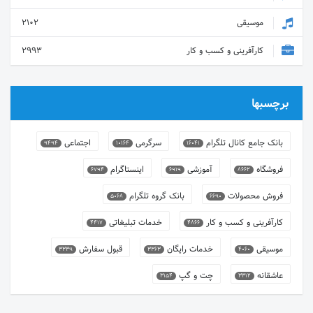
موسیقی
2102
کارآفرینی و کسب و کار
2993
برچسبها
بانک جامع کانال تلگرام
سرگرمی
اجتماعی
9494
10164
16041
فروشگاه
آموزشی
اینستاگرام
6794
6919
8662
فروش محصولات
بانک گروه تلگرام
5068
6690
کارآفرینی و کسب و کار
خدمات تبلیغاتی
4417
4866
موسیقی
خدمات رایگان
قبول سفارش
3339
3363
4060
عاشقانه
چت و گپ
3154
3312