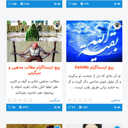
15k
125
1k
15k
291
1k
پیج اینستاگرام DeleMa
پیج اینستاگرام مطالب مذهبی و
سرگرمی
تو آن نه‌ای که دل از صحبت تو برگیرند
مطالب مذهبی عکس و گیف و کلیپ
و گر ملول شوی صاحبی دگر گیرند و گر
طنز لطفا الکی بلاک نکنید انتقاد یا
به خشم برانی طریق رفتن نیست ...
پیشنهاد هم داشتید بفرمائید
مذهبی
سرگرمی
8k
737
1k
67
179
1k