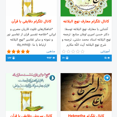
کانال تلگرام معارف نهج البلاغه
کانال تلگرام دقایقی با قرآن
آشنایی با معارف نهج البلاغه توسط:
*شاهکارهای تلاوت قاریان مصری و
دکتر حسن امیری اوغان منابع: ترجمه
ایرانی *خلاصه تفسیر قران از تفاسیر نور
نهج البلاغه استاد محمد دشتی، ترجمه و
و نمونه و سایر تفاسیر *نهج البلاغه
شرح نهج البلاغه آیت الله مکارم
ارتباط با ما: @dq_mht
شیرازی، فایل های صوتی محصولات
آموزشی
مذهبی
گروه صباپ و موسسه فرهنگی صافات
162
993
60
1k
لینک های مرتبط
@NahjAlBalaghehMaaref
@Amirioghan1972
@HolyQuranConcepts
کانال تلگرام Hekmetha
کانال سروش دقایقی با قرآن