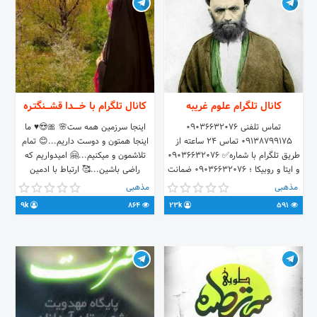
کانال تلگرام علوم غریبه
کانال تلگرام با خــــدا قشـــنگتـره
تماس تلفنی 09036632076
اینجا سرزمین همه ست🌸 🎀😍♥️ ما
09138799175 تماس ۲۴ ساعته از
اینجا همتون و دوست داریم...😊 تمام
طریق تلگرام با شماره✅ 09036632076
تلاشمون و میکنیم...🤗 امیدواریم که
و ایتا و روبیکا ؛ 09036632076 ضمانت
راضی باشین...🥰 ارتباط با ادمین
کتبی🔰 حضوری و غیر حضوری🔰
https://t.me/marzieh_pourfaraj
مذهبی
مذهبی
سرکتاب با موکل پاکسازی طالع با موکل
9k
864
23k
591
باطل سحر و بخت گشایی طلسمات
صبی و یهودی احضار معشوق رزق و
روزی