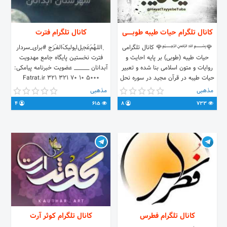
کانال تلگرام حیات طیبه طوبـــــی
کانال تلگرام فترت
🌹﷽🌹 کانال تلگرامی
‎﮼اللــهُمَ‌عَجـِـل‌لـِـولیکَ‌الفـَـرَج #برای_سردار
حیات طیبه (طوبی) بر پایه احایث و
فترت نخستین پایگاه جامع مهدویت
روایات و متون اسلامی بنا شده و تعبیر
آبدانان ______ عضویت خبرنامه پیامکی:
حیات طیبه در قرآن مجید در سوره نحل
5000 10 70 321 321 ‏Fatrat.ir
آیه 97 آمده است. #ادمین (انتقاد ،
مذهبی
مذهبی
تبادل ، تبلیغ) : @Atryas_ir حیات طیبه
4
615
8
733
طوبی⬇ 🆔 @HayatTayyebeTuba
کانال تلگرام فطرس
کانال تلگرام کوثر آرت