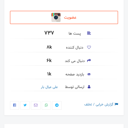
عضویت
737
پست ها
8k
دنبال کننده
6k
دنبال می کند
1k
بازدید صفحه
ارسالی توسط
علی عیال بار
گزارش خرابی / تخلف