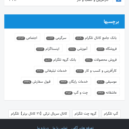
کارآفرینی و کسب و کار
2993
برچسبها
بانک جامع کانال تلگرام
سرگرمی
اجتماعی
9493
10164
16040
فروشگاه
آموزشی
اینستاگرام
6794
6919
8662
فروش محصولات
بانک گروه تلگرام
5068
6690
کارآفرینی و کسب و کار
خدمات تبلیغاتی
4417
4866
موسیقی
خدمات رایگان
قبول سفارش
3339
3363
4060
عاشقانه
چت و گپ
3154
3312
گپ تلگرام
گروه چت تلگرام
کانال سریال ترکی【21 کانال برتر】تلگرام
تعرفه های آگهی
تماس با ما
درباره ما