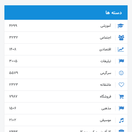
دسته ها
آموزشی
4699
اجتماعی
3232
اقتصادی
1408
تبلیغات
3005
سرگرمی
5579
عاشقانه
2323
فروشگاه
7987
مذهبی
1506
موسیقی
2102