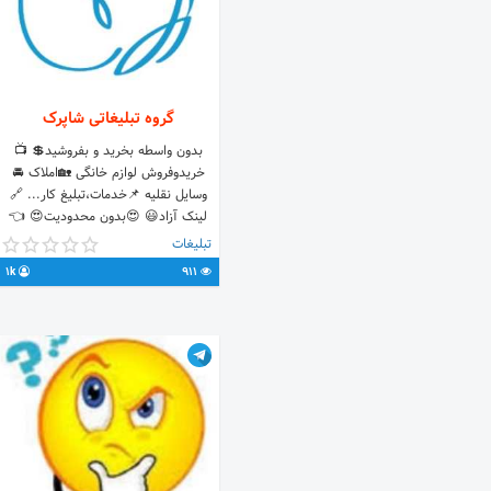
گروه تبلیغاتی شاپرک
بدون واسطه بخرید و بفروشید💲 📺
خریدوفروش لوازم خانگی 🏡املاک 🚘
وسایل نقلیه 📌خدمات،تبلیغ کار... 🔗
لینک آزاد😃 😍بدون محدودیت😍 👈
قبل از پرداخت وجه دقت لازم راداشته
تبلیغات
باشید گروه ضمانتی نسبت به معاملات
1k
911
ندارد لینک گروه👇
e/joinchat/Eh1sZRLzdBW7mv8IQyZs1A