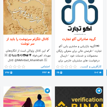
گروه صادراتی آکو تجارت
کانال تلگرام سرنوشت را باید از
سر نوشت
📢‼️گروه بازاریابی و مشتری یابی آکو
🖌 این کانال پژواکی است از انگاره‌های
تجارت ✅فرصتی عالی برای معرفی رایگان
مهرداد آهن‌خواه 🎥📽📷🎼📚📖🗞📰 🆔
محصولات و خدمات خود ✅ارسال
@Mehrdad_Ahankhah ‎🆑 کانال
درخواست های مشتریان خارجی برای
سرنوشت را باید از سر نوشت 📝
تامین کنندگان داخل گروه📌 ✅معرفی
کارآفرینی و کسب و کار
اجتماعی
نگرشتان را به @Ahankhah بفرستید.
محصولات و خدمات شما به تاجران و
797
443
2k
702
🟡 نشانی های من در شبکه های
بازرگانان بازار هدف ✅تولید محتوا برای
اجتماعی: @AhankhahInfo
محصولات و خدمات شما به زبان بازار
هدف ✅تماس بر خط میان مشتری و
تولید کننده