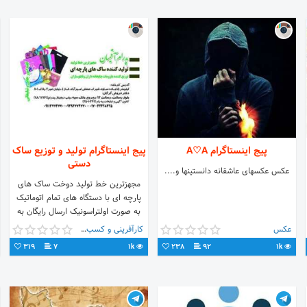
پیج اینستاگرام A♡A
پیج اینستاگرام تولید و توزیع ساک
دستی
عکس عکسهای عاشقانه دانستینها و....
مجهزترین خط تولید دوخت ساک های
پارچه ای با دستگاه های تمام اتوماتیک
به صورت اولتراسونیک ارسال رایگان به
سراسر کشور 09393774770 -
عکس
کارآفرینی و کسب و کار
09113774770
319
7
1k
238
92
1k