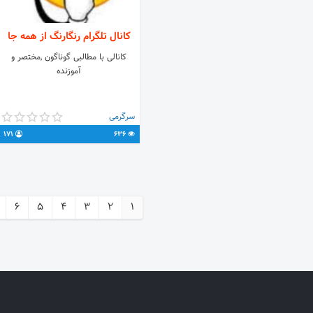
کانال تلگرام رنگارنگ از همه جا
کانالی با مطالبی گوناگون ,مختصر و
آموزنده
سرگرمی
171
636
6
5
4
3
2
1