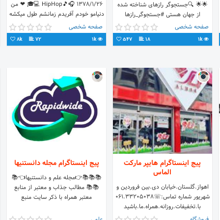
🎓💻 HipHop🎵🎧 1378/1/26 ❤ من
🌟🌟 🔍جستجوگر رازهای شناخته شده
دنیامو خودم آفریدم زمانشم طول میکشه
از جهان هستی #جستجوگر_رازها
تا آخرین درد من یعنی اولین تولد تا
#researcher_penetralia
صفحه شخصی
صفحه شخصی
آخرین مرگ
8k
72
1k
547
18
1k
پیج اینستاگرام هایپر مارکت
پیج اینستاگرام مجله دانستنیها
الماس
📚📚📚👉مجله علم و دانستنیها👈📚
اهواز.گلستان.خیابان دی.بین فروردین و
📚📚 مطالب جذاب و معتبر از منابع
شهریور شماره تماس:☏۰۶۱.۳۳۲۰۵۰۳۸
معتبر همراه با ذکر سایت منبع
با.تخفیفات.روزانه.همراه.ما.باشید
فروشگاه
علمی