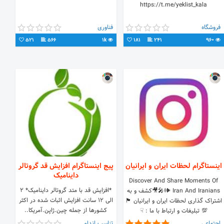
https://t.me/yeklist_kala
فروشگاه
فناوری
521
566
1k
181
241
960
اینستاگرام لحظات ایران و ایرانیان
پیج اینستاگرام افزایش قد گروتالر
داینامیک
Discover And Share Moments Of
*افزایش قد با متد گروتالر داینامیک* ۲
Iran And Iranians 🕪🎤🎥کشف و به
الی ۱۲ سانت افزایش اثبات شده در اکثر
اشتراک گذاری لحظات ایران و ایرانیان 🏴
کشورها از جمله چین.ژاپن.آمریکا..
💯 تبلیغات و ارتباط با ما : ☟
*تضمینی با ضمانت۲ماهه* ارتباط از
www.Realiriran.com
اجتماعی
تناسب اندام