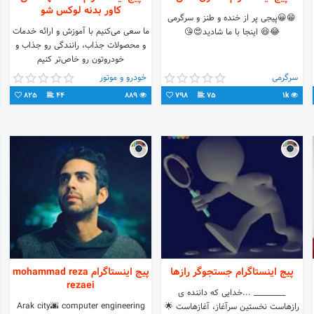
کاور بدنه لوکس شو
😁😀پیجی پر از خنده و طنز و سرگرمی
ما سعی می‌کنیم با آموزش و ارائه خدمات
😂😆 اینجا با ما شادید😍😘
و محصولات جذاب، رانندگی‌ رو جذاب و
خودرو‌تون رو خاص‌تر کنیم
9020125525-02188679584
سرگرمی
خودرو و موتور
#سقف_کهکشانی اطلاعات بیشتر در
825
44
889
798
75
1k
پیج اینستاگرام جستجوگر رازها
پیج اینستاگرام mohammad reza
rezaei
_________ ...خدایی که داننده ی
Arak city🌆 computer engineering
رازهاست نخستین سرآغاز، آغازهاست 🌟