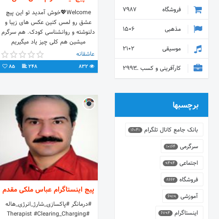
فروشگاه
7987
Welcome💖خوش آمدید تو این پیچ
عشق رو لمس کنین عکس های زیبا و
مذهبی
1506
دلنوشته و روانشناسی کودک. هم سرگرم
میشین هم کلی چیز یاد میگیریم
موسیقی
2102
عاشقانه
85
248
832
کارآفرینی و کسب و کار
2993
برچسبها
بانک جامع کانال تلگرام
16041
سرگرمی
10164
اجتماعی
9494
فروشگاه
8662
پیج اینستاگرام عباس ملکی مقدم
آموزشی
6919
#درمانگر #پاکسازی_شارژ_انرژی_هاله
اینستاگرام
#Therapist #Clearing_Charging
6794