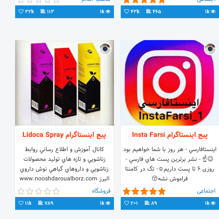
طریق آیدی تلگرامmr12239@ یا از
32k
113
1k
43k
465
1k
طریق سایت رسمی ما👇
http://www.afzayeshghad.com
پیج اینستاگرام Insta Farsi
پیج اینستاگرام Lidoca Spray
اينستافارسي - هر روز با شما خواهيم بود
كانال آموزش و اطلاع رساني روابط
😉☝️ - نشر برترين پست هاي فارسي -
زناشويي و تازه هاي توليد محصولات
روزی ۶ تا پست داریم☺️- تگ در کامنتا
زناشويي و داروهاي گياهي نوش داروي
فراموش نشه😚
البرز www.nooshdaroualborz.com
اجتماعی
فروشگاه
11k
789
1k
201
89
1k