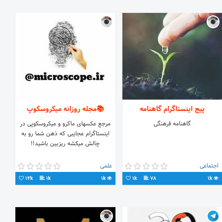
پیج اینستاگرام گاهنامه
📚مجله روزانه میکروسکوپ
گاهنامه فرهنگی
مرجع عکسهای ماکرو و میکروسکوپی در
اینستاگرام عجایبی که ذهن شما رو به
چالش میکشه ریزبین باشید!!
اجتماعی
علمی
14k
1k
1k
1k
78
1k