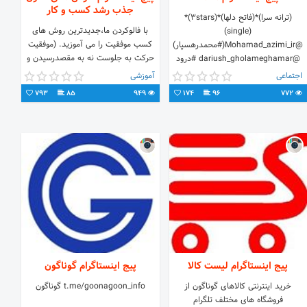
جذب رشد کسب و کار
(ترانه سرا)*(فاتح دلها)*(3stars)*
با فالوکردن ما،جدیدترین روش های
(single)
کسب موفقیت را می آموزید. (موفقیت
@Mohamad_azimi_ir(#محمدرهسپار)
حرکت به جلوست نه به مقصدرسیدن و
@dariush_gholameghamar #درود
مشکل شما تقصیرشما نیست! بلکه
#فدای_______دوست
اجتماعی
آموزشی
مسؤلیت شماست-)
#مرا_عهدیست_باجانان #بیاد_مادر
793
85
949
174
96
772
پیج اینستاگرام لیست کالا
پیج اینستاگرام گوناگون
خرید اینترنتی کالاهای گوناگون از
t.me/goonagoon_info گوناگون
فروشگاه های مختلف تلگرام