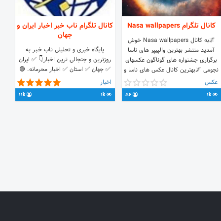
کانال تلگرام Nasa wallpapers
کانال تلگرام ناب خبر اخبار ایران و
جهان
🌌به کانال Nasa wallpapers خوش
پایگاه خبری و تحلیلی نـاب خـبـر به
آمدید منتشر بهترین والپیپر های ناسا
روزترین و جنجالی ترین اخبار👇 ✅ ایران
برگزاری جشنواره های گوناگون عکسهای
✅ جهان ✅ استان ✅ اخبار محرمانه. 🟢
نجومی 🌌بهترین کانال عکس های ناسا و
اخبار ناب را با ناب خبر تجربه کنید
نجومی برای تبادل و پیشنهادات به آیدی
عکس
اخبار
http://nabkhabar.ir
زیر مراجعه کنید
11k
1k
56
1k
https://t.me/amiralidaraeinejad
@Parham_profile @Iran_nasa_news