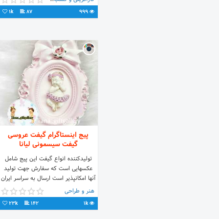
گذراندن این دوره آموزشی قادر خواهید
1k
87
999
بود کارگاه های تولید زغال را راه اندازی
نموده و شروع به کار کنید.
پیج اینستاگرام گیفت عروسی
گیفت سیسمونی لیانا
تولیدکننده انواع گیفت این پیج شامل
عکسهایی است که سفارش جهت تولید
آنها امکانپذیر است ارسال به سراسر ایران
پیج اول:liana_giftgallery
هنر و طراحی
تماس:۰۹۱۲۵۰۹۸۵۶۴
23k
142
1k