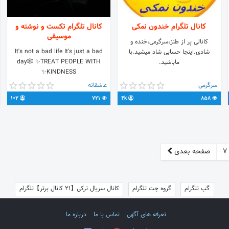
کانال تلگرام خندون نمکی
کانال تلگرام تکست و نوشته و
موسیقی
کانالی پر از طنز،سرگرمی،خنده و
It's not a bad life It's just a bad
شادی.اینجا حسابی شاد میشید.با
day🕸 ✨TREAT PEOPLE WITH
ماباشید.
KINDNESS✨
سرگرمی
عاشقانه
102
721
4k
858
7
صفحه بعدی
گپ تلگرام
گروه چت تلگرام
کانال سریال ترکی【21 کانال برتر】تلگرام
تعرفه های آگهی
تماس با ما
درباره ما