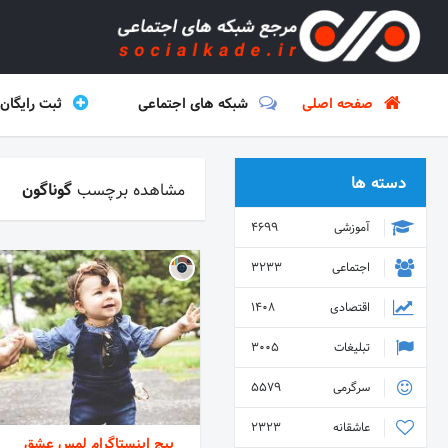
صفحه اصلی
شبکه های اجتماعی
ثبت رایگان
دسته ها
مشاهده برچسب
گوناگون
آموزشی
4699
اجتماعی
3233
اقتصادی
1408
تبلیغات
3005
سرگرمی
5579
عاشقانه
2323
پیج اینستاگرام لمس عشق