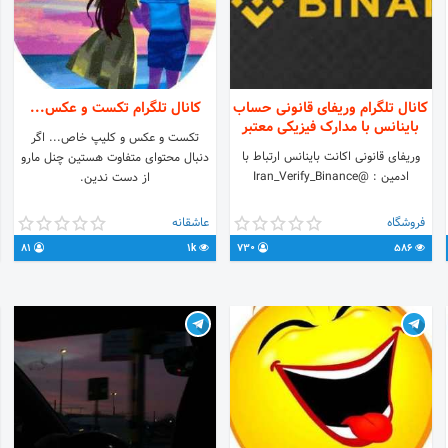
کانال تلگرام وریفای قانونی حساب
کانال تلگرام تکست و عکس...
باینانس با مدارک فیزیکی معتبر
تکست و عکس و کلیپ خاص... اگر
وریفای قانونی اکانت باینانس ارتباط با
دنبال محتوای متفاوت هستین چنل مارو
ادمین : @Iran_Verify_Binance
از دست ندین.
فروشگاه
عاشقانه
81
1k
730
586
https://t.m