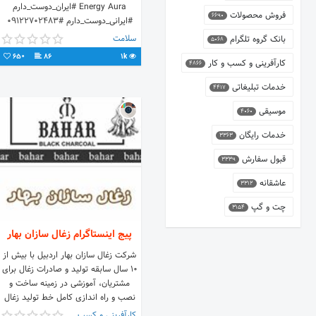
Energy Aura #ایران_دوست_دارم
فروش محصولات
6690
#ایرانی_دوست_دارم #09122702483
سلامت
بانک گروه تلگرام
5068
650
86
1k
کارآفرینی و کسب و کار
4866
خدمات تبلیغاتی
4417
موسیقی
4060
خدمات رایگان
3363
قبول سفارش
3339
عاشقانه
3312
چت و گپ
3154
پیج اینستاگرام زغال سازان بهار
شرکت زغال سازان بهار اردبیل با بیش از
10 سال سابقه تولید و صادرات زغال برای
مشتریان، آموزشی در زمینه ساخت و
نصب و راه اندازی کامل خط تولید زغال
چینی از 0 تا 100 را مهیا کرده است که با
کارآفرینی و کسب و کار