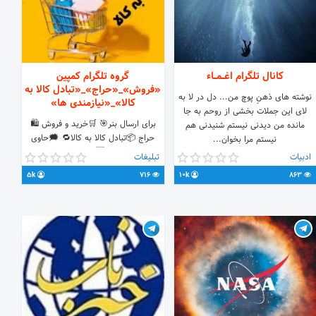
کانال تلگرام اغــمــاء
گروه تلگرام کمپین
«فروش»_«حراج»_«تبادل کالا به
نوشته های ذهنِ پوچ من... دل در لا به
کالا»_«نیازمندی ها»
لای این جملات بخشی از روحم به جا
برای ارسال بنر🎯 🛒خرید و فروش 🛍
مانده من دیدنی نیستم شنیدنی هم
حراج 📦تبادل کالا به کالا🔁 🗯حاوی
نیستم مرا بخوان...
🔗لینک و تگ 🆔کانالتون↘️ به ربات
#کپی_همراه_ذکر_منبع پیام ناشناس 👇
ادبیات
تبلیغات
@kharidoforoshkala_bot بنر خود را
https://t.me/BiChatBot?start=sc-
5k
716
10k
863
ارسال کنید.
295279-FuxHkU3