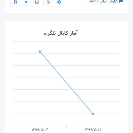
گزارش خرابی / تخلف
آمار کانال تلگرام
1399/11/24
1399/11/25