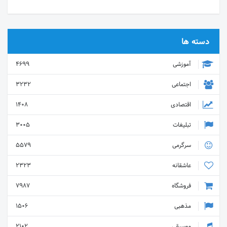
دسته ها
آموزشی
4699
اجتماعی
3232
اقتصادی
1408
تبلیغات
3005
سرگرمی
5579
عاشقانه
2323
فروشگاه
7987
مذهبی
1506
موسیقی
2102