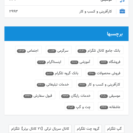
کارآفرینی و کسب و کار
2993
برچسبها
بانک جامع کانال تلگرام
سرگرمی
اجتماعی
9493
10164
16040
فروشگاه
آموزشی
اینستاگرام
6794
6919
8662
فروش محصولات
بانک گروه تلگرام
5068
6690
کارآفرینی و کسب و کار
خدمات تبلیغاتی
4417
4866
موسیقی
خدمات رایگان
قبول سفارش
3339
3363
4060
عاشقانه
چت و گپ
3154
3312
گپ تلگرام
گروه چت تلگرام
کانال سریال ترکی【21 کانال برتر】تلگرام