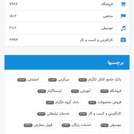
فروشگاه
7987
مذهبی
1506
موسیقی
2102
کارآفرینی و کسب و کار
2993
برچسبها
بانک جامع کانال تلگرام
سرگرمی
اجتماعی
9494
10164
16041
فروشگاه
آموزشی
اینستاگرام
6794
6919
8662
فروش محصولات
بانک گروه تلگرام
5068
6690
کارآفرینی و کسب و کار
خدمات تبلیغاتی
4417
4866
موسیقی
خدمات رایگان
قبول سفارش
3339
3363
4060