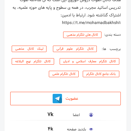
هدف کانال اصوات دروس حوزوی این است که ان شاءالله صوت
تدریس اساتید مجرب، در همه ی سطوح و پایه های حوزه علمیه، به
اشتراک گذاشته شود. ارتباط با ادمین:
https://t.me/mohamadbakhshi1
دسته بندی:
کانال های تلگرام مذهبی
برچسب ها:
کانال تلگرام علوم قرآنی
لینک کانال مذهبی
کانال تلگرام معارف اسلامی و ادیان
کانال تلگرام نهج البلاغه
بانک جامع کانال تلگرام
کانال تلگرام علمی
عضویت
7k
اعضا
4k
بازدید صفحه