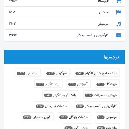
فروشگاه
7987
مذهبی
1506
موسیقی
2102
کارآفرینی و کسب و کار
2993
برچسبها
بانک جامع کانال تلگرام
سرگرمی
اجتماعی
9494
10164
16041
فروشگاه
آموزشی
اینستاگرام
6794
6919
8662
فروش محصولات
بانک گروه تلگرام
5068
6690
کارآفرینی و کسب و کار
خدمات تبلیغاتی
4417
4866
موسیقی
خدمات رایگان
قبول سفارش
3339
3363
4060
عاشقانه
چت و گپ
3154
3312