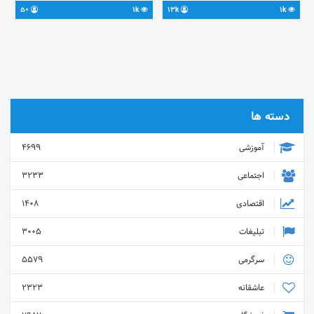
https://t.me/joinchat/AAAAAEJfEG4We3zuiudpDA
50
1k
13k
1k
@varna_tabligh
دسته ها
آموزشی
4699
اجتماعی
3233
اقتصادی
1408
تبلیغات
3005
سرگرمی
5579
عاشقانه
2323