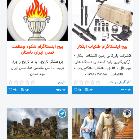
پیج اینستاگرام طلایاب ابتکار
پیج اینستاگرام شکوه وعظمت
تمدن ایـران باستان
🎗شرکت بازرگانی زمین اکتشاف ابتکار ۰
پژوهشگر تاریخ.. بـا ما تاریخ را ورق
⭕️بزرگترین وارد کننده ی دستگاه های
بزنید... آتش مقدس هخامنش ایران
اورجینال ۰ #فلزیاب#طلایاب#گنج_یاب ۰
مهد تمدن
📲تماس : 09198738158 .
@felezyab_ebtekar
کارآفرینی و کسب و کار
تاریخ
7k
93
967
1k
86
703