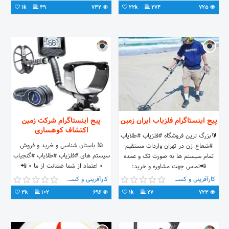
@archaeologist_111
1k
49
732
22k
274
725
پیج اینستاگرام فلزیاب ایران زمین
پیج اینستاگرام شرکت زمین
اکتشاف کوهساری
🔰بزرگ ترین فروشگاه #فلزیاب #طلایاب
🕌 باستان شناسی و خرید و فروش
#شعاع_زن در تهران واردات مستقیم
سیستم های #فلزیاب #طلایاب #گنجیاب
تمام سیستم ها به صورت تک و عمده
۰ اعتماد از شما ضمانت از ما ۰ 📲
📲تماس جهت مشاوره و خرید:
تماس: 09191424929 Civilization
09191424929
کارآفرینی و کسب و کار
کارآفرینی و کسب و کار
and archeology
3k
102
696
1k
27
723