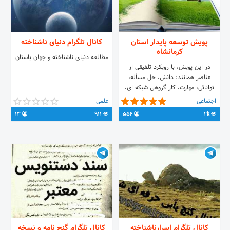
در جمع دوستانمون معذوریم🌈
پویش توسعه پایدار استان
کانال تلگرام دنیای ناشناخته
کرمانشاه
مطالعه دنیای ناشناخته و جهان باستان
در این پویش، با رویکرد تلفیقی از
عناصر همانند: دانش، حل مسأله،
توانائی، مهارت، کار گروهی شبکه ای،
عمل گرائی، بی طرفی، احترام و مردم
اجتماعی
علمی
گرائی؛ مسائل توسعه استان بررسی
13
911
556
2k
خواهیم گرد. هدف کلیدی از تشکیل
پویش؛ ایجاد درک همگانی از روند های
اداری، علمی و واقعی توسعه در استان
برای کاهش آسیب پذیری و کمک به
توسعه هماهنگ . و اهمیت دادن به
اولویت های فراموش شده این مرز و
بوم. مهمترین قوانین پویش: « علم،
اعتدال و احترام »
کانال تلگرام اسرارناشناخته
کانال تلگرام گنج نامه و نسخه