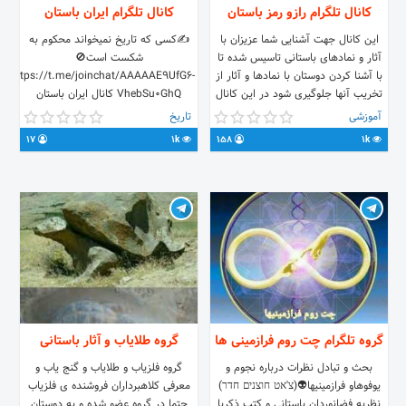
کانال تلگرام رازو رمز باستان
کانال تلگرام ایران باستان
این کانال جهت آشنایی شما عزیزان با
✍کسی که تاریخ نمیخواند محکوم به
آثار و نمادهای باستانی تاسیس شدە تا
شکست است🚫
با آشنا کردن دوستان با نمادها و آثار از
https://t.me/joinchat/AAAAAE9UfG6-
تخریب آنها جلوگیری شود در این کانال
VhebSu0GhQ کانال ایران باستان
تفسیر عکس و همچنین فروش
@AncientPersia7
آموزشی
تاریخ
سیستمهای فلزیابی هم صورت میگیرد
17
1k
158
1k
ایدی مدیریت @felzyabbehtar
گروه تلگرام چت روم فرازمینی ها
گروه طلایاب و آثار باستانی
بحث و تبادل نظرات درباره نجوم و
گروه فلزیاب و طلایاب و گنج یاب و
یوفوهاو فرازمینیها👽(צ'אט חוצנים חדר)
معرفی کلاهبرداران فروشنده ی فلزیاب
نظریه فضانوردان باستانی و کتب ذکریا
حتما در گروه عضو شده و به دوستان