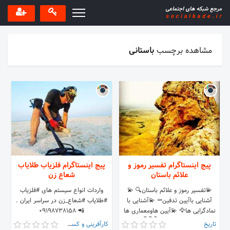
مشاهده برچسب
باستانی
پیج اینستاگرام تفسیر رموز و
پیج اینستاگرام فلزیاب طلایاب
علائم باستان
شعاع زن
💫تفسیر رموز و علائم باستان🔍 💫
واردات انواع سیستم های #فلزیاب
آشنایی باآیین تدفین⚰ 💫آشنایی با
#طلایاب #شعاع_زن در سراسر ایران .
نمادگرایی ها🦅 💫آیین هاومعماری ها
📲 09198738158
🕍 ایدی تلگرام 👇👇👇
تاریخ
کارآفرینی و کسب و کار