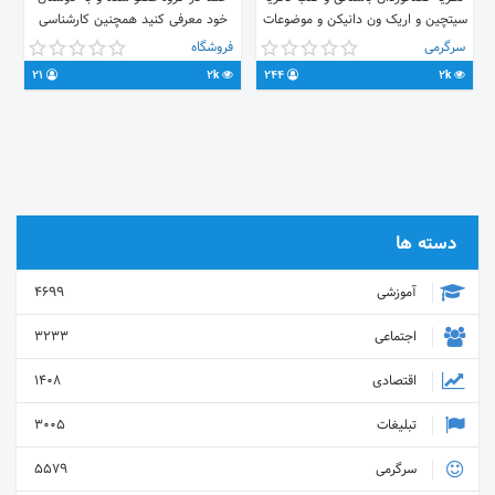
سیتچین و اریک ون دانیکن و موضوعات
خود معرفی کنید همچنین کارشناسی
همراستا بحث ادیان فقط با رعایت
های گسترده ای در این زمینه صورت
سرگرمی
فروشگاه
احترام تبلیغات کانالها و گروههای
میپذیرد https://t.me/joinchat/C-
21
2k
244
2k
همراستا با اجازه ادمین بلامانع
3pH0xZxeAH_hqsGWKO5w
دسته ها
آموزشی
4699
اجتماعی
3233
اقتصادی
1408
تبلیغات
3005
سرگرمی
5579