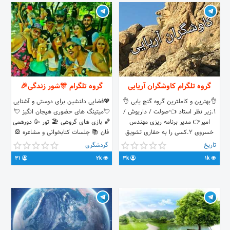
گروه تلگرام کاوشگران آریایی
گروه تلگرام 🎊شور زندگی🎉
👌بهترین و کاملترین گروه گنج یابی 👌
💖فضایی دلنشین برای دوستی و آشنایی
۱.زیر نظر استاد 👈صولت / داریوش /
💘میتینگ های حضوری هیجان انگیز 💘
امیر👉 مدیر برنامه ریزی مهندس
🏀 بازی های گروهی 🏖 تور 🥳 دورهمی
خسروی ۲.کسی را به حفاری تشویق
فان 📚 جلسات کتابخوانی و مشاعره 🎡
نمیکنیم ۳.هدف ما جلوگیری از تخریب
شهربازی ☕️ کافه 🍷 مهمونی 🎪 سیرک
تاریخ
گردشگری
اثار باستانی کشور عزیزمون هست
🎥 سینما 🏺 موزه 🔫 پینت بال 🏊🏼‍♀🏊🏼‍♂
31
2k
3k
1k
@dariiush1992 آیدی استاد داریوش
استخر 🧗🏼‍♀🧗🏼‍♂ کوهنوردی 🚵🏼‍♀🚵🏼‍♂
دوچرخه سواری 🚣🏼‍♀🚣🏼‍♂ قایق سواری
🎨 گالری هنری 🛍 خرید 🕳 چالش 🏆
مسابقه 🎁 جایزه و کلی برنامه های شاد
و مهیج مجازی و واقعی دیگه🎊🎉 😈
دوستانی که خارج از چهارچوب ادب و
احترام رفتاری انجام بدن از حضورشون