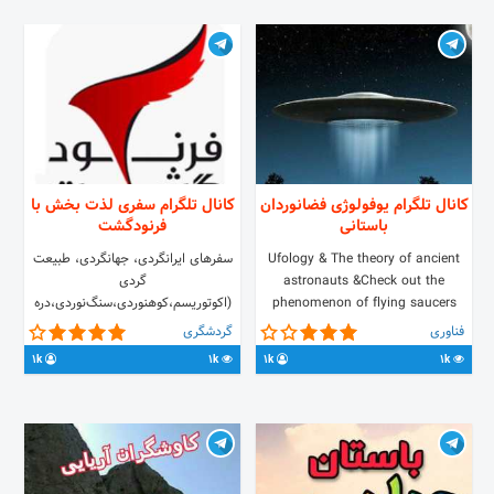
کانال تلگرام یوفولوژی فضانوردان
کانال تلگرام سفری لذت بخش با
باستانی
فرنودگشت
Ufology & The theory of ancient
سفرهای ایرانگردی، جهانگردی، طبیعت
astronauts &Check out the
گردی
phenomenon of flying saucers
(اکوتوریسم،کوهنوردی،سنگ‌نوردی،دره
and extraterrestrials Admins ID:
نوردی، کویرنوردی) ۰۲۱-۶۶۵۶۴۲۱۲
فناوری
گردشگری
۰۹۱۲-۴۹۷۴۴۸۵ @Nsalmani
@GolSadri_ufo @behzad_ufologhi
1k
1k
1k
1k
تنها گروه مرتبط با کانال ،چت روم
@H_MILLAD
فرازمینی ها است.
https://t.me/joinchat/AAAAAD5qboiewGnaEy6iOA