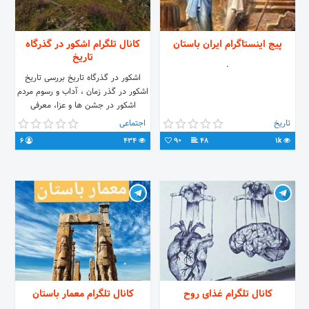
پیج اینستاگرام ایران باستان
کانال تلگرام اشکور در گذرگاه
تاریخ
.
اشکور در گذرگاه تاریخ بررسی تاریخ
اشکور در گذر زمان ، آداب و رسوم مردم
اشکور در جشن ها و عزا، معرفی
مشاهیر و بزرگان اشکور، معرفی آثار
تاریخ
اجتماعی
باستانی، معرف محصولات کشاورزی از
6
434
90
48
1k
جمله فندق و گل گاوزبان. بررسی افسانه
های اشکور....
کانال تلگرام غذای روح
کانال تلگرام معمار باستان