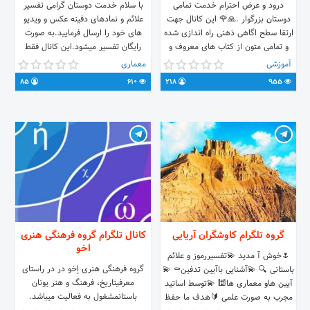
درود و عرض احترام خدمت تمامی
با سلام خدمت دوستان گرامی تفسیر
دوستان بزرگوار .🙏🌹 این کانال جهت
علائم و نمادهای دفینه عکس و ویدیو
ارتقا سطح اگاهی ذهنی راه اندازی شده
های خود را ارسال فرمایید.به صورت
و تمامی متون از کتاب های معروف و
رایگان تفسیر میشود.این کانال فقط
نویسندگان بزرگ ؛به صورت خلاصه و
جهت آموزش و یادگیری و شناخت علم
آموزشی
معماری
کوتاه اماده شده 📕📕📚 هیچ نوع گارد
معمار زمان می‌باشد.
85
610
218
955
مذهبی ؛سیاسی و اقتصادی این متون رو
پوشش نمیده و در تمام طول فعالیت
کانال هیچگونه تبلیغاتی انجام نمیشه ⛔️
⛔️ مطالعه روزانه چند متن کوتاه شاید
جرقه ایی در ذهن و تغیر حالت ذهنیتون
بشه 💬💭 دوستان عزیزم اگر متنی
ونوشته ایی که بار علمی و فرهنگی
داشته باشه دوستدار این بودند که
اعضای کانال مطالعه کنند برای ما ارسال
کنید تا به اشتراک بگزاریم راه ارتباطی
@sinoole با تشکر از توجه شما 🙏🌹
گروه تلگرام کاوشگران آریایی
کانال تلگرام گروه فرهنگی هنری
✋🏻
اخو
🌷خوش آ مدید 💫تفسیررموز و علائم
گروه فرهنگی هنری اِخو در در راستای
باستانی 🔍 💫آشنایی باآیین تدفین⚰ 💫
معرفیتاریخ، فرهنگ و هنر یونان
آیین هاو معماری ها🕍 💫توسط اساتید
باستانمشغول به فعالیت میباشد.
مجرب به صورت علمی 🔰هدف ما حفظ