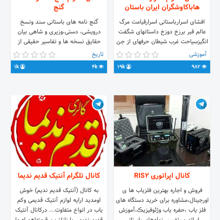
هاباکاوشگران ایران باستان
گنج
افشای اسرارباستانی اسرارقیامت مرگ
گنج نامه های باستانی سند ونسخ
عالم قبر برزخ دوزخ داستانهای شگفت
درویشی، دستی،وزیری و شاهی بیان
انگیزسیاحت غرب شیطان حرفهای از جن
حقایق نسخه ها و تفاسیر حقیقی از
روح تناسخ ماورا باطل کردن
علائم و آثار باستانی ارتباط @acracr
آموزشی
تاریخ
سحروجادودعای بخت شغل بازشدن
1k
4k
19k
982
روزی ازادی زندانی مهروعشق اتیشن
دادگاه خریدخانه و... تفسیراثارباستانی
اموزش کارباشاقول وشعاع زن
کانال اپراتوری RIS2
کانال تلگرام آنتیک قدیم ندیما
فروش و اجاره بهترین فلزیاب ها ی
به کانال (آنتیک قدیم ندیم) خوش
اورجینال،مشاوره برای خرید دستگاه های
اومدید ارایه لوازم آنتیک قدیمی وکم
فلز یاب ،حفره یاب وژئوفیزیڪ،آموزش
یاب در انواع متفاوت... درکانال آنتیک