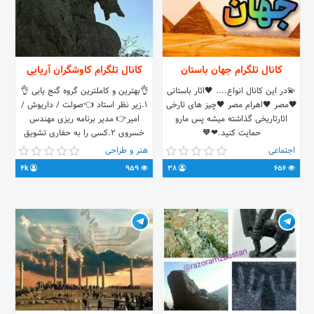
کانال تلگرام جهان باستان
کانال تلگرام کاوشگران آریایی
💫در این کانال انواع.... 🖤اثار باستانی
👌بهترین و کاملترین گروه گنج یابی 👌
🖤مصر 🖤اهرام مصر 🖤چیز های تارخی
۱.زیر نظر استاد 👈صولت / داریوش /
اثارتاریخی گذاشته میشه پس مارو
امیر👉 مدیر برنامه ریزی مهندس
حمایت کنید.❤🧡
خسروی ۲.کسی را به حفاری تشویق
نمیکنیم ۳.هدف ما جلوگیری از تخریب
اجتماعی
هنر و طراحی
اثار باستانی کشور عزیزمون هست
4k
959
38
656
@dariiush1992 آیدی استاد داریوش