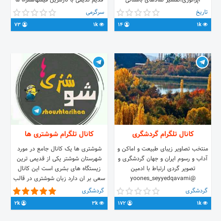
اپراتوری،تفسیر نمادهای باستانی
قدیم ندیمی با نازلترین قیمتهاهمراه ما
باشید لینک کانال:
تاریخ
سرگرمی
@Antikghadimnadim مدیران:
73
1k
14
1k
@Abolfazlabasisyooki
@DavoodAbasiii
کانال تلگرام گردشگری
کانال تلگرام شوشتری ها
منتخب تصاویر زیبای طبیعت و اماکن و
شوشتری ها یک کانال جامع در مورد
آداب و رسوم ایران و جهان گردشگری و
شهرستان شوشتر یکی از قدیمی ترین
تصویر گردی ارتباط با ادمین
زیستگاه های بشری است این کانال
@yoones_seyyedqavami
سعی بر ان دارد زبان شوشتری در قالب
طنز - اثار باستانی - موسیقی - غذاهای
گردشگری
گردشگری
سنتی - سوغات و ... را به دیگران معرفی
2k
3k
172
1k
نمایید