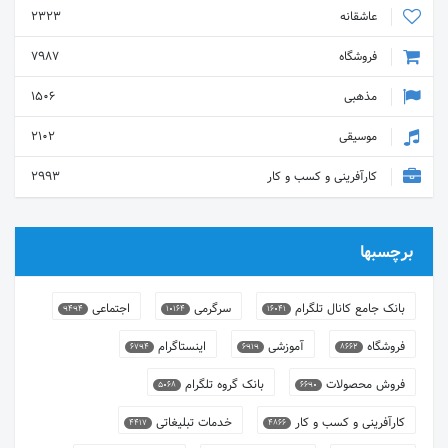
عاشقانه
2323
فروشگاه
7987
مذهبی
1506
موسیقی
2102
کارآفرینی و کسب و کار
2993
برچسبها
بانک جامع کانال تلگرام
سرگرمی
اجتماعی
9494
10164
16041
فروشگاه
آموزشی
اینستاگرام
6794
6919
8662
فروش محصولات
بانک گروه تلگرام
5068
6690
کارآفرینی و کسب و کار
خدمات تبلیغاتی
4417
4866